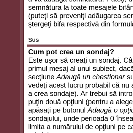
semnătura la toate mesajele bifân
(puteţi să preveniţi adăugarea s
ştergeţi bifa respectivă din formul
Sus
Cum pot crea un sondaj?
Este uşor să creaţi un sondaj. Câ
primul mesaj al unui subiect, dacă
secţiune
Adaugă un chestionar
su
vedeţi acest lucru probabil că nu 
a crea sondaje). Ar trebui să intro
puţin două opţiuni (pentru a alege 
apăsaţi pe butonul
Adaugă o opţi
sondajului, unde perioada 0 înse
limita a numărului de opţiuni pe car