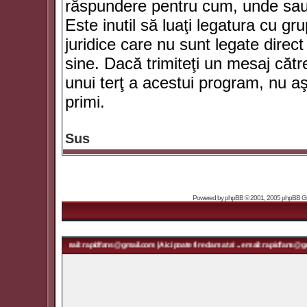
răspundere pentru cum, unde sau 
Este inutil să luaţi legatura cu g
juridice care nu sunt legate dir
sine. Dacă trimiteţi un mesaj căt
unui terţ a acestui program, nu a
primi.
Sus
Powered by
phpBB
© 2001, 2005 phpBB Grou
ma ta! ... email: rapidfans@gmail.com | Aici poate fi reclama ta! ... email: rapidfans@gmail.com