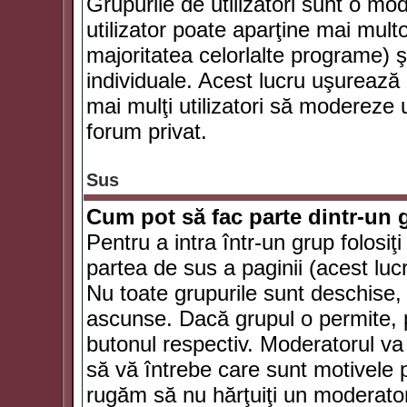
Grupurile de utilizatori sunt o mod
utilizator poate aparţine mai multo
majoritatea celorlalte programe) ş
individuale. Acest lucru uşurează
mai mulţi utilizatori să modereze
forum privat.
Sus
Cum pot să fac parte dintr-un g
Pentru a intra într-un grup folosiţ
partea de sus a paginii (acest lucr
Nu toate grupurile sunt deschise, u
ascunse. Dacă grupul o permite, pu
butonul respectiv. Moderatorul va
să vă întrebe care sunt motivele pe
rugăm să nu hărţuiţi un moderato