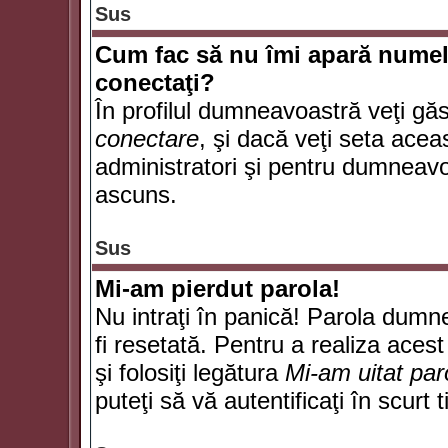
Sus
Cum fac să nu îmi apară numele d
conectaţi?
În profilul dumneavoastră veţi gă
conectare
, şi dacă veţi seta ace
administratori şi pentru dumneavoa
ascuns.
Sus
Mi-am pierdut parola!
Nu intraţi în panică! Parola dumn
fi resetată. Pentru a realiza acest
şi folosiţi legătura
Mi-am uitat par
puteţi să vă autentificaţi în scurt 