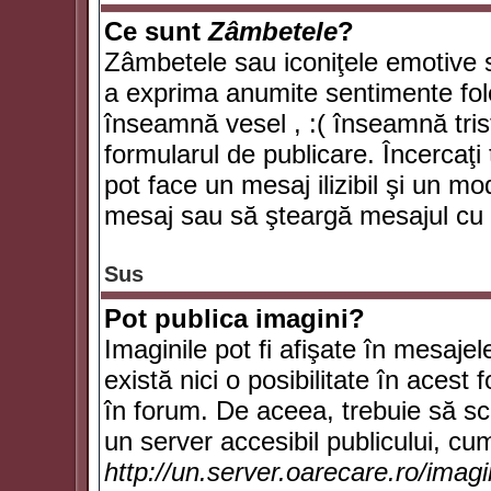
Ce sunt
Zâmbetele
?
Zâmbetele sau iconiţele emotive su
a exprima anumite sentimente fol
înseamnă vesel , :( înseamnă trist
formularul de publicare. Încercaţi 
pot face un mesaj ilizibil şi un mo
mesaj sau să şteargă mesajul cu t
Sus
Pot publica imagini?
Imaginile pot fi afişate în mesaj
există nici o posibilitate în acest
în forum. De aceea, trebuie să scr
un server accesibil publicului, cum
http://un.server.oarecare.ro/imag