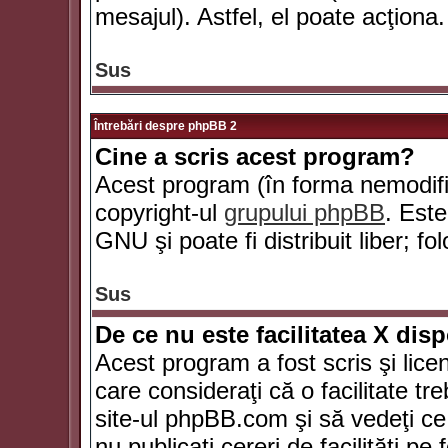
mesajul). Astfel, el poate acţiona.
Sus
Întrebări despre phpBB 2
Cine a scris acest program?
Acest program (în forma nemodific
copyright-ul
grupului phpBB
. Este
GNU şi poate fi distribuit liber; fo
Sus
De ce nu este facilitatea X dis
Acest program a fost scris şi lice
care consideraţi că o facilitate tr
site-ul phpBB.com şi să vedeţi c
nu publicaţi cereri de facilităţi p