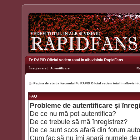
Fc RAPID Oficial vedem totul in alb-visiniu RapidFans
Înregistrare
|
Autentificare
R
Pagina de start a forumului Fc RAPID Oficial vedem totul in alb-visin
FAQ
Probleme de autentificare şi înreg
De ce nu mă pot autentifica?
De ce trebuie să mă înregistrez?
De ce sunt scos afară din forum aut
Cum fac să nu îmi apară numele de util