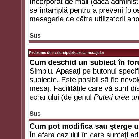
încorporat de mail (dacă administr
se întamplă pentru a preveni folo
mesagerie de către utilizatorii an
Sus
Probleme de scriere/publicare a mesajelor
Cum deschid un subiect în fo
Simplu. Apasaţi pe butonul specifi
subiecte. Este posibil să fie nevoi
mesaj. Facilităţile care vă sunt di
ecranului (de genul
Puteţi crea u
Sus
Cum pot modifica sau şterge 
În afara cazului în care sunteţi a