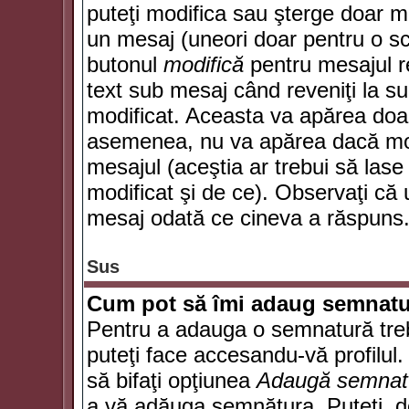
puteţi modifica sau şterge doar 
un mesaj (uneori doar pentru o s
butonul
modifică
pentru mesajul r
text sub mesaj când reveniţi la sub
modificat. Aceasta va apărea doa
asemenea, nu va apărea dacă mode
mesajul (aceştia ar trebui să las
modificat şi de ce). Observaţi că u
mesaj odată ce cineva a răspuns
Sus
Cum pot să îmi adaug semnatu
Pentru a adauga o semnatură trebu
puteţi face accesandu-vă profilul
să bifaţi opţiunea
Adaugă semnat
a vă adăuga semnătura. Puteţi, d