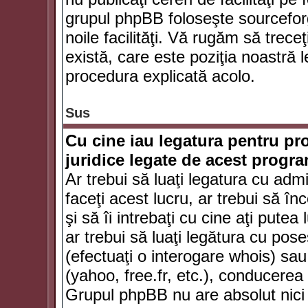
grupul phpBB foloseşte sourceforg
noile facilităţi. Vă rugăm să trece
există, care este poziţia noastră l
procedura explicată acolo.
Sus
Cu cine iau legatura pentru pr
juridice legate de acest progr
Ar trebui să luaţi legatura cu adm
faceţi acest lucru, ar trebui să în
şi să îi intrebaţi cu cine aţi putea
ar trebui să luaţi legătura cu po
(efectuaţi o interogare whois) sa
(yahoo, free.fr, etc.), conducere
Grupul phpBB nu are absolut nici u