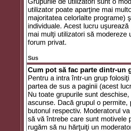
Grupurile de utilizatori sunt o mod
utilizator poate aparţine mai multo
majoritatea celorlalte programe) ş
individuale. Acest lucru uşurează
mai mulţi utilizatori să modereze
forum privat.
Sus
Cum pot să fac parte dintr-un g
Pentru a intra într-un grup folosiţ
partea de sus a paginii (acest lucr
Nu toate grupurile sunt deschise, u
ascunse. Dacă grupul o permite, pu
butonul respectiv. Moderatorul va
să vă întrebe care sunt motivele pe
rugăm să nu hărţuiţi un moderato