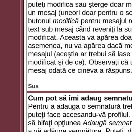
puteţi modifica sau şterge doar 
un mesaj (uneori doar pentru o s
butonul
modifică
pentru mesajul r
text sub mesaj când reveniţi la sub
modificat. Aceasta va apărea doa
asemenea, nu va apărea dacă mode
mesajul (aceştia ar trebui să las
modificat şi de ce). Observaţi că u
mesaj odată ce cineva a răspuns
Sus
Cum pot să îmi adaug semnatu
Pentru a adauga o semnatură trebu
puteţi face accesandu-vă profilul
să bifaţi opţiunea
Adaugă semnat
a vă adăuga semnătura. Puteţi, d