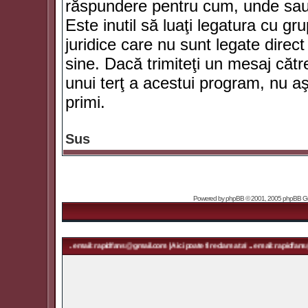
răspundere pentru cum, unde sau 
Este inutil să luaţi legatura cu g
juridice care nu sunt legate dir
sine. Dacă trimiteţi un mesaj căt
unui terţ a acestui program, nu a
primi.
Sus
Powered by
phpBB
© 2001, 2005 phpBB Grou
eclama ta! ... email: rapidfans@gmail.com | Aici poate fi reclama ta! ... email: rapidfans@gmail.co