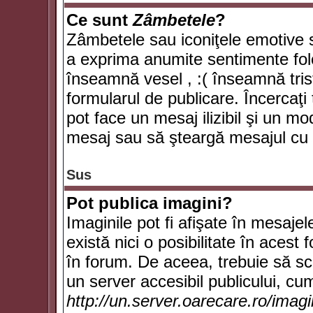
Ce sunt
Zâmbetele
?
Zâmbetele sau iconiţele emotive su
a exprima anumite sentimente fol
înseamnă vesel , :( înseamnă trist
formularul de publicare. Încercaţi 
pot face un mesaj ilizibil şi un mo
mesaj sau să şteargă mesajul cu t
Sus
Pot publica imagini?
Imaginile pot fi afişate în mesaj
există nici o posibilitate în acest
în forum. De aceea, trebuie să scr
un server accesibil publicului, cum
http://un.server.oarecare.ro/imag