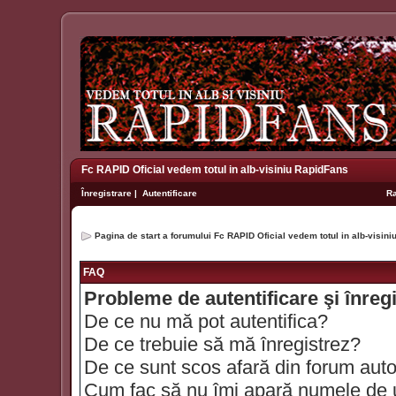
Fc RAPID Oficial vedem totul in alb-visiniu RapidFans
Înregistrare
|
Autentificare
R
Pagina de start a forumului Fc RAPID Oficial vedem totul in alb-visin
FAQ
Probleme de autentificare şi înreg
De ce nu mă pot autentifica?
De ce trebuie să mă înregistrez?
De ce sunt scos afară din forum aut
Cum fac să nu îmi apară numele de util