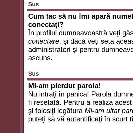
Sus
Cum fac să nu îmi apară numele d
conectaţi?
În profilul dumneavoastră veţi gă
conectare
, şi dacă veţi seta ace
administratori şi pentru dumneavoa
ascuns.
Sus
Mi-am pierdut parola!
Nu intraţi în panică! Parola dumn
fi resetată. Pentru a realiza acest
şi folosiţi legătura
Mi-am uitat par
puteţi să vă autentificaţi în scurt 