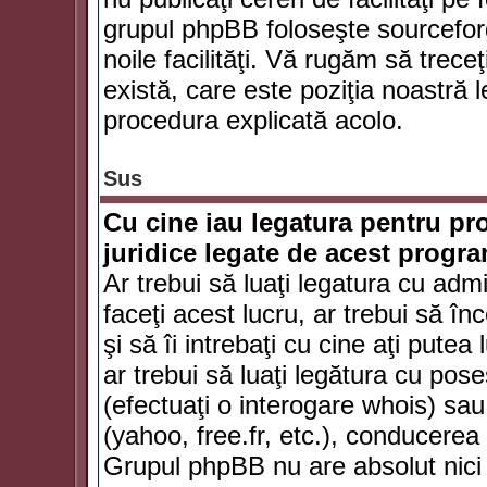
grupul phpBB foloseşte sourceforg
noile facilităţi. Vă rugăm să trece
există, care este poziţia noastră l
procedura explicată acolo.
Sus
Cu cine iau legatura pentru pr
juridice legate de acest progr
Ar trebui să luaţi legatura cu adm
faceţi acest lucru, ar trebui să în
şi să îi intrebaţi cu cine aţi putea
ar trebui să luaţi legătura cu po
(efectuaţi o interogare whois) sa
(yahoo, free.fr, etc.), conducere
Grupul phpBB nu are absolut nici u