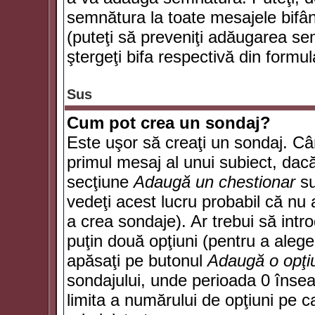
semnătura la toate mesajele bifân
(puteţi să preveniţi adăugarea s
ştergeţi bifa respectivă din formul
Sus
Cum pot crea un sondaj?
Este uşor să creaţi un sondaj. Câ
primul mesaj al unui subiect, dacă
secţiune
Adaugă un chestionar
su
vedeţi acest lucru probabil că nu 
a crea sondaje). Ar trebui să intro
puţin două opţiuni (pentru a alege 
apăsaţi pe butonul
Adaugă o opţi
sondajului, unde perioada 0 înse
limita a numărului de opţiuni pe car