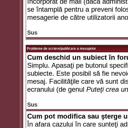
încorporat de mail (dacă administr
se întamplă pentru a preveni folo
mesagerie de către utilizatorii an
Sus
Probleme de scriere/publicare a mesajelor
Cum deschid un subiect în fo
Simplu. Apasaţi pe butonul specifi
subiecte. Este posibil să fie nevoi
mesaj. Facilităţile care vă sunt di
ecranului (de genul
Puteţi crea u
Sus
Cum pot modifica sau şterge 
În afara cazului în care sunteţi a