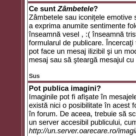
Ce sunt
Zâmbetele
?
Zâmbetele sau iconiţele emotive su
a exprima anumite sentimente fol
înseamnă vesel , :( înseamnă trist
formularul de publicare. Încercaţi 
pot face un mesaj ilizibil şi un mo
mesaj sau să şteargă mesajul cu t
Sus
Pot publica imagini?
Imaginile pot fi afişate în mesaj
există nici o posibilitate în acest
în forum. De aceea, trebuie să scr
un server accesibil publicului, cum
http://un.server.oarecare.ro/imag