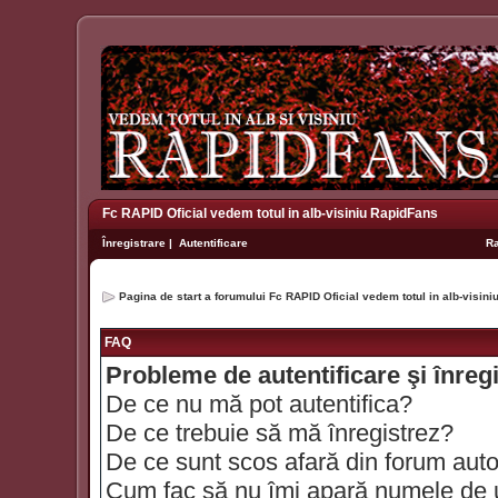
Fc RAPID Oficial vedem totul in alb-visiniu RapidFans
Înregistrare
|
Autentificare
R
Pagina de start a forumului Fc RAPID Oficial vedem totul in alb-visin
FAQ
Probleme de autentificare şi înreg
De ce nu mă pot autentifica?
De ce trebuie să mă înregistrez?
De ce sunt scos afară din forum aut
Cum fac să nu îmi apară numele de util