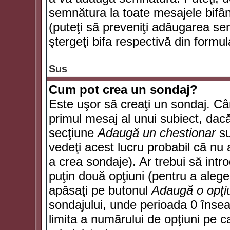
semnătura la toate mesajele bifân
(puteţi să preveniţi adăugarea s
ştergeţi bifa respectivă din formul
Sus
Cum pot crea un sondaj?
Este uşor să creaţi un sondaj. Câ
primul mesaj al unui subiect, dacă
secţiune
Adaugă un chestionar
su
vedeţi acest lucru probabil că nu 
a crea sondaje). Ar trebui să intro
puţin două opţiuni (pentru a alege 
apăsaţi pe butonul
Adaugă o opţi
sondajului, unde perioada 0 înse
limita a numărului de opţiuni pe car