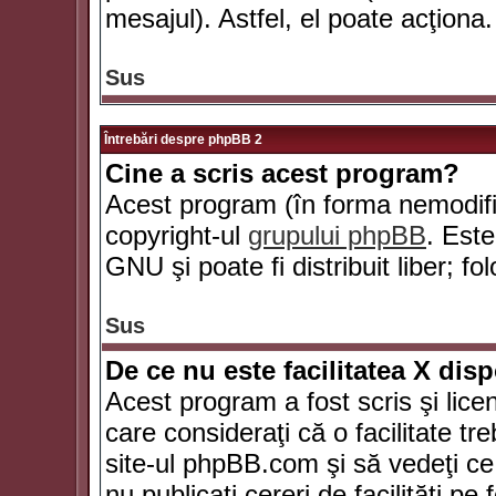
mesajul). Astfel, el poate acţiona.
Sus
Întrebări despre phpBB 2
Cine a scris acest program?
Acest program (în forma nemodific
copyright-ul
grupului phpBB
. Este
GNU şi poate fi distribuit liber; fo
Sus
De ce nu este facilitatea X dis
Acest program a fost scris şi lice
care consideraţi că o facilitate tr
site-ul phpBB.com şi să vedeţi c
nu publicaţi cereri de facilităţi p