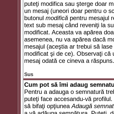
puteţi modifica sau şterge doar 
un mesaj (uneori doar pentru o s
butonul
modifică
pentru mesajul r
text sub mesaj când reveniţi la sub
modificat. Aceasta va apărea doa
asemenea, nu va apărea dacă mode
mesajul (aceştia ar trebui să las
modificat şi de ce). Observaţi că u
mesaj odată ce cineva a răspuns
Sus
Cum pot să îmi adaug semnatu
Pentru a adauga o semnatură trebu
puteţi face accesandu-vă profilul
să bifaţi opţiunea
Adaugă semnat
a vă adăuga semnătura. Puteţi, d