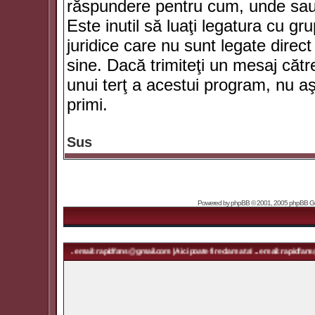
răspundere pentru cum, unde sau 
Este inutil să luaţi legatura cu g
juridice care nu sunt legate dir
sine. Dacă trimiteţi un mesaj căt
unui terţ a acestui program, nu a
primi.
Sus
Powered by
phpBB
© 2001, 2005 phpBB Grou
ama ta! ... email: rapidfans@gmail.com | Aici poate fi reclama ta! ... email: rapidfans@gmail.com