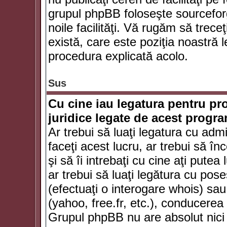
grupul phpBB foloseşte sourceforg
noile facilităţi. Vă rugăm să trece
există, care este poziţia noastră l
procedura explicată acolo.
Sus
Cu cine iau legatura pentru pr
juridice legate de acest progr
Ar trebui să luaţi legatura cu adm
faceţi acest lucru, ar trebui să în
şi să îi intrebaţi cu cine aţi putea
ar trebui să luaţi legătura cu po
(efectuaţi o interogare whois) sa
(yahoo, free.fr, etc.), conducere
Grupul phpBB nu are absolut nici u