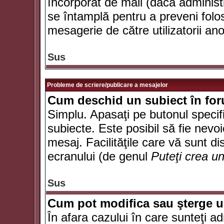
încorporat de mail (dacă administr
se întamplă pentru a preveni folo
mesagerie de către utilizatorii an
Sus
Probleme de scriere/publicare a mesajelor
Cum deschid un subiect în fo
Simplu. Apasaţi pe butonul specifi
subiecte. Este posibil să fie nevoi
mesaj. Facilităţile care vă sunt di
ecranului (de genul
Puteţi crea u
Sus
Cum pot modifica sau şterge 
În afara cazului în care sunteţi a