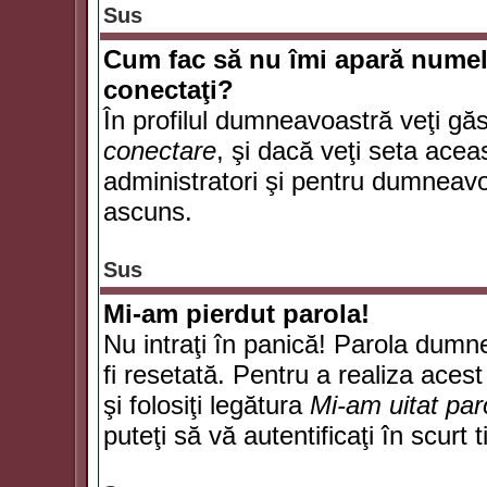
Sus
Cum fac să nu îmi apară numele d
conectaţi?
În profilul dumneavoastră veţi gă
conectare
, şi dacă veţi seta ace
administratori şi pentru dumneavoa
ascuns.
Sus
Mi-am pierdut parola!
Nu intraţi în panică! Parola dumn
fi resetată. Pentru a realiza acest
şi folosiţi legătura
Mi-am uitat par
puteţi să vă autentificaţi în scurt 