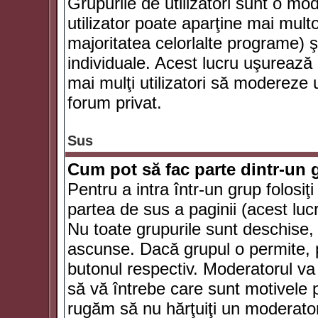
Grupurile de utilizatori sunt o mod
utilizator poate aparţine mai multo
majoritatea celorlalte programe) ş
individuale. Acest lucru uşurează
mai mulţi utilizatori să modereze
forum privat.
Sus
Cum pot să fac parte dintr-un g
Pentru a intra într-un grup folosiţ
partea de sus a paginii (acest lucr
Nu toate grupurile sunt deschise, u
ascunse. Dacă grupul o permite, pu
butonul respectiv. Moderatorul va
să vă întrebe care sunt motivele pe
rugăm să nu hărţuiţi un moderato