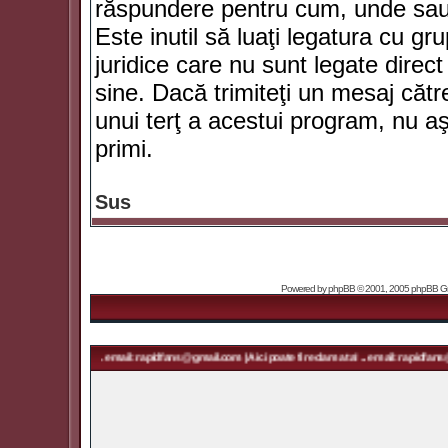
răspundere pentru cum, unde sau 
Este inutil să luaţi legatura cu g
juridice care nu sunt legate dir
sine. Dacă trimiteţi un mesaj căt
unui terţ a acestui program, nu a
primi.
Sus
Powered by
phpBB
© 2001, 2005 phpBB Grou
ma ta! ... email: rapidfans@gmail.com | Aici poate fi reclama ta! ... email: rapidfans@gmail.com