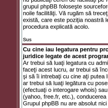
grupul phpBB foloseşte sourceforg
noile facilităţi. Vă rugăm să trece
există, care este poziţia noastră l
procedura explicată acolo.
Sus
Cu cine iau legatura pentru pr
juridice legate de acest progr
Ar trebui să luaţi legatura cu adm
faceţi acest lucru, ar trebui să în
şi să îi intrebaţi cu cine aţi putea
ar trebui să luaţi legătura cu po
(efectuaţi o interogare whois) sa
(yahoo, free.fr, etc.), conducere
Grupul phpBB nu are absolut nici u