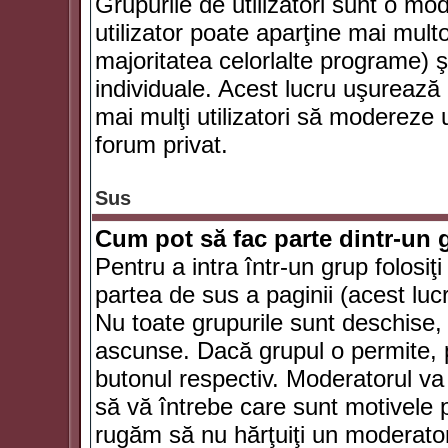
Grupurile de utilizatori sunt o mod
utilizator poate aparţine mai multo
majoritatea celorlalte programe) ş
individuale. Acest lucru uşurează
mai mulţi utilizatori să modereze
forum privat.
Sus
Cum pot să fac parte dintr-un g
Pentru a intra într-un grup folosiţ
partea de sus a paginii (acest lucr
Nu toate grupurile sunt deschise, u
ascunse. Dacă grupul o permite, pu
butonul respectiv. Moderatorul va
să vă întrebe care sunt motivele pe
rugăm să nu hărţuiţi un moderato