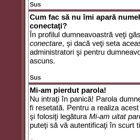
Sus
Cum fac să nu îmi apară numele d
conectaţi?
În profilul dumneavoastră veţi gă
conectare
, şi dacă veţi seta ace
administratori şi pentru dumneavoa
ascuns.
Sus
Mi-am pierdut parola!
Nu intraţi în panică! Parola dumn
fi resetată. Pentru a realiza acest
şi folosiţi legătura
Mi-am uitat par
puteţi să vă autentificaţi în scurt 