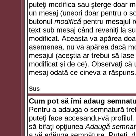
puteţi modifica sau şterge doar 
un mesaj (uneori doar pentru o s
butonul
modifică
pentru mesajul r
text sub mesaj când reveniţi la sub
modificat. Aceasta va apărea doa
asemenea, nu va apărea dacă mode
mesajul (aceştia ar trebui să las
modificat şi de ce). Observaţi că u
mesaj odată ce cineva a răspuns
Sus
Cum pot să îmi adaug semnatu
Pentru a adauga o semnatură trebu
puteţi face accesandu-vă profilul
să bifaţi opţiunea
Adaugă semnat
a vă adăuga semnătura. Puteţi, d