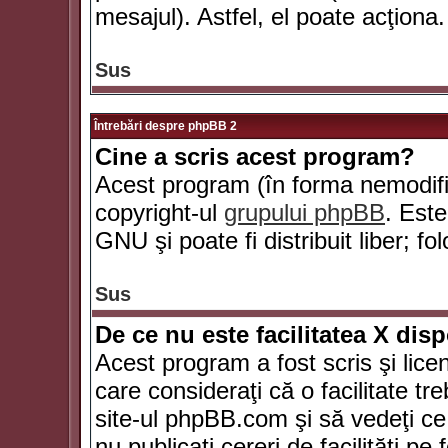
mesajul). Astfel, el poate acţiona.
Sus
Întrebări despre phpBB 2
Cine a scris acest program?
Acest program (în forma nemodific
copyright-ul
grupului phpBB
. Este
GNU şi poate fi distribuit liber; fo
Sus
De ce nu este facilitatea X dis
Acest program a fost scris şi lice
care consideraţi că o facilitate tr
site-ul phpBB.com şi să vedeţi c
nu publicaţi cereri de facilităţi p