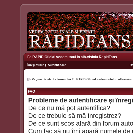
Fc RAPID Oficial vedem totul in alb-visiniu RapidFans
Înregistrare
|
Autentificare
R
Pagina de start a forumului Fc RAPID Oficial vedem totul in alb-visin
FAQ
Probleme de autentificare şi înreg
De ce nu mă pot autentifica?
De ce trebuie să mă înregistrez?
De ce sunt scos afară din forum aut
Cum fac să nu îmi apară numele de util