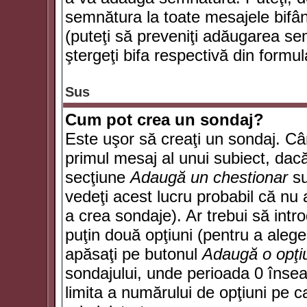
semnătura la toate mesajele bifân
(puteţi să preveniţi adăugarea s
ştergeţi bifa respectivă din formul
Sus
Cum pot crea un sondaj?
Este uşor să creaţi un sondaj. Câ
primul mesaj al unui subiect, dacă
secţiune
Adaugă un chestionar
su
vedeţi acest lucru probabil că nu 
a crea sondaje). Ar trebui să intro
puţin două opţiuni (pentru a alege 
apăsaţi pe butonul
Adaugă o opţi
sondajului, unde perioada 0 înse
limita a numărului de opţiuni pe car