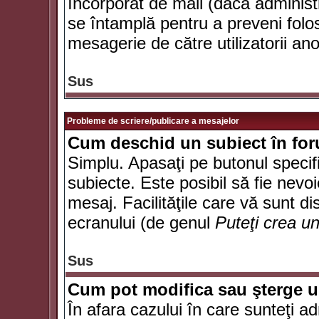
încorporat de mail (dacă administr
se întamplă pentru a preveni folo
mesagerie de către utilizatorii an
Sus
Probleme de scriere/publicare a mesajelor
Cum deschid un subiect în fo
Simplu. Apasaţi pe butonul specifi
subiecte. Este posibil să fie nevoi
mesaj. Facilităţile care vă sunt di
ecranului (de genul
Puteţi crea u
Sus
Cum pot modifica sau şterge 
În afara cazului în care sunteţi a