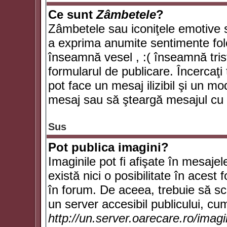
Ce sunt
Zâmbetele
?
Zâmbetele sau iconiţele emotive su
a exprima anumite sentimente fol
înseamnă vesel , :( înseamnă trist
formularul de publicare. Încercaţi 
pot face un mesaj ilizibil şi un mo
mesaj sau să şteargă mesajul cu t
Sus
Pot publica imagini?
Imaginile pot fi afişate în mesaj
există nici o posibilitate în acest
în forum. De aceea, trebuie să scr
un server accesibil publicului, cum
http://un.server.oarecare.ro/imag