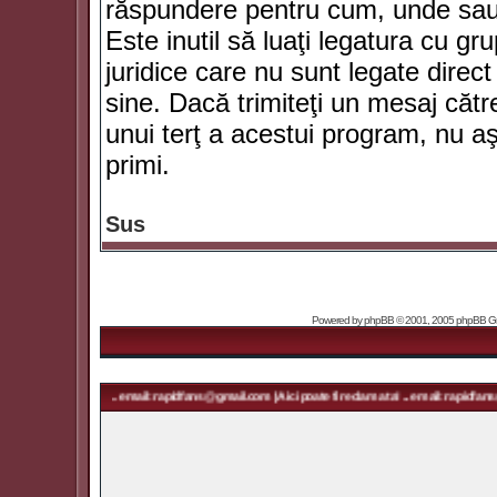
răspundere pentru cum, unde sau 
Este inutil să luaţi legatura cu g
juridice care nu sunt legate dir
sine. Dacă trimiteţi un mesaj căt
unui terţ a acestui program, nu a
primi.
Sus
Powered by
phpBB
© 2001, 2005 phpBB Grou
ama ta! ... email: rapidfans@gmail.com | Aici poate fi reclama ta! ... email: rapidfans@gmail.com