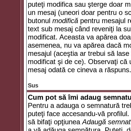
puteţi modifica sau şterge doar 
un mesaj (uneori doar pentru o s
butonul
modifică
pentru mesajul r
text sub mesaj când reveniţi la sub
modificat. Aceasta va apărea doa
asemenea, nu va apărea dacă mode
mesajul (aceştia ar trebui să las
modificat şi de ce). Observaţi că u
mesaj odată ce cineva a răspuns
Sus
Cum pot să îmi adaug semnatu
Pentru a adauga o semnatură trebu
puteţi face accesandu-vă profilul
să bifaţi opţiunea
Adaugă semnat
a vă adăuga semnătura. Puteţi, d