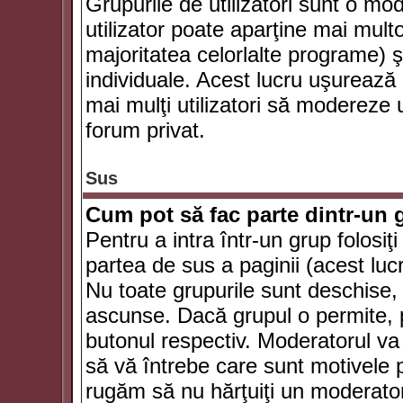
Grupurile de utilizatori sunt o mod
utilizator poate aparţine mai multo
majoritatea celorlalte programe) ş
individuale. Acest lucru uşurează
mai mulţi utilizatori să modereze
forum privat.
Sus
Cum pot să fac parte dintr-un g
Pentru a intra într-un grup folosiţ
partea de sus a paginii (acest lucr
Nu toate grupurile sunt deschise, u
ascunse. Dacă grupul o permite, pu
butonul respectiv. Moderatorul va
să vă întrebe care sunt motivele pe
rugăm să nu hărţuiţi un moderato