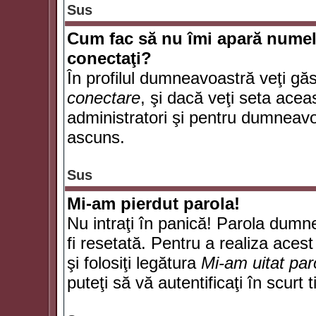
Sus
Cum fac să nu îmi apară numele d
conectaţi?
În profilul dumneavoastră veţi gă
conectare
, şi dacă veţi seta ace
administratori şi pentru dumneavoa
ascuns.
Sus
Mi-am pierdut parola!
Nu intraţi în panică! Parola dumn
fi resetată. Pentru a realiza acest
şi folosiţi legătura
Mi-am uitat par
puteţi să vă autentificaţi în scurt 