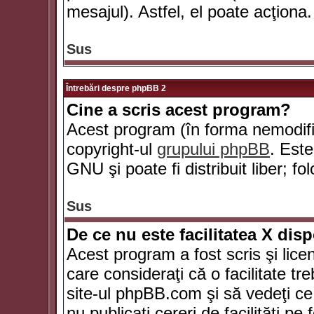
mesajul). Astfel, el poate acţiona.
Sus
Întrebări despre phpBB 2
Cine a scris acest program?
Acest program (în forma nemodific
copyright-ul
grupului phpBB
. Este
GNU şi poate fi distribuit liber; fo
Sus
De ce nu este facilitatea X dis
Acest program a fost scris şi lice
care consideraţi că o facilitate tr
site-ul phpBB.com şi să vedeţi c
nu publicaţi cereri de facilităţi p