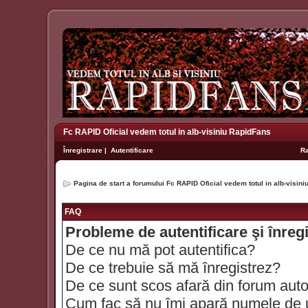
Fc RAPID Oficial vedem totul in alb-visiniu RapidFans
Înregistrare
|
Autentificare
R
Pagina de start a forumului Fc RAPID Oficial vedem totul in alb-visin
FAQ
Probleme de autentificare şi înreg
De ce nu mă pot autentifica?
De ce trebuie să mă înregistrez?
De ce sunt scos afară din forum aut
Cum fac să nu îmi apară numele de util