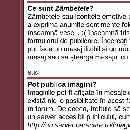
Ce sunt
Zâmbetele
?
Zâmbetele sau iconiţele emotive su
a exprima anumite sentimente fol
înseamnă vesel , :( înseamnă trist
formularul de publicare. Încercaţi 
pot face un mesaj ilizibil şi un mo
mesaj sau să şteargă mesajul cu t
Sus
Pot publica imagini?
Imaginile pot fi afişate în mesaj
există nici o posibilitate în acest
în forum. De aceea, trebuie să scr
un server accesibil publicului, cum
http://un.server.oarecare.ro/imag