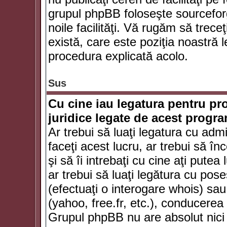
grupul phpBB foloseşte sourceforg
noile facilităţi. Vă rugăm să trece
există, care este poziţia noastră l
procedura explicată acolo.
Sus
Cu cine iau legatura pentru pr
juridice legate de acest progr
Ar trebui să luaţi legatura cu adm
faceţi acest lucru, ar trebui să în
şi să îi intrebaţi cu cine aţi putea
ar trebui să luaţi legătura cu po
(efectuaţi o interogare whois) sa
(yahoo, free.fr, etc.), conducere
Grupul phpBB nu are absolut nici u