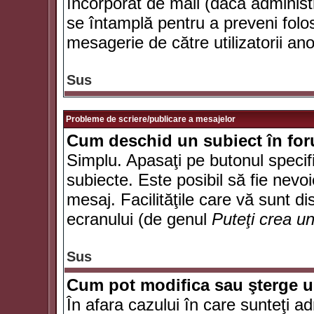
încorporat de mail (dacă administr
se întamplă pentru a preveni folo
mesagerie de către utilizatorii an
Sus
Probleme de scriere/publicare a mesajelor
Cum deschid un subiect în fo
Simplu. Apasaţi pe butonul specifi
subiecte. Este posibil să fie nevoi
mesaj. Facilităţile care vă sunt di
ecranului (de genul
Puteţi crea u
Sus
Cum pot modifica sau şterge 
În afara cazului în care sunteţi a