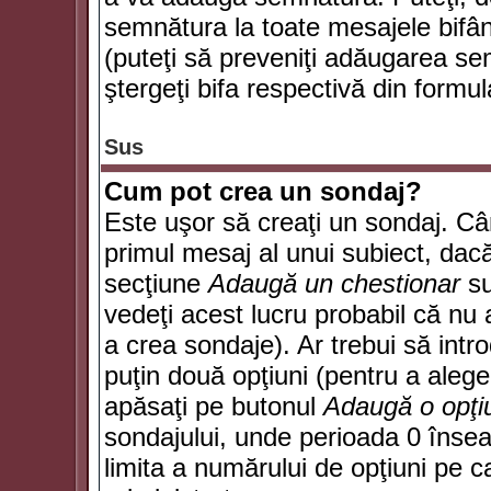
semnătura la toate mesajele bifân
(puteţi să preveniţi adăugarea s
ştergeţi bifa respectivă din formul
Sus
Cum pot crea un sondaj?
Este uşor să creaţi un sondaj. Câ
primul mesaj al unui subiect, dacă
secţiune
Adaugă un chestionar
su
vedeţi acest lucru probabil că nu 
a crea sondaje). Ar trebui să intro
puţin două opţiuni (pentru a alege 
apăsaţi pe butonul
Adaugă o opţi
sondajului, unde perioada 0 înse
limita a numărului de opţiuni pe car