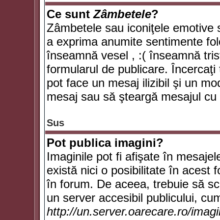
Ce sunt
Zâmbetele
?
Zâmbetele sau iconiţele emotive su
a exprima anumite sentimente fol
înseamnă vesel , :( înseamnă trist
formularul de publicare. Încercaţi 
pot face un mesaj ilizibil şi un mo
mesaj sau să şteargă mesajul cu t
Sus
Pot publica imagini?
Imaginile pot fi afişate în mesaj
există nici o posibilitate în acest
în forum. De aceea, trebuie să scr
un server accesibil publicului, cum
http://un.server.oarecare.ro/imag