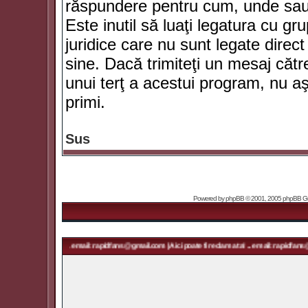
răspundere pentru cum, unde sau 
Este inutil să luaţi legatura cu g
juridice care nu sunt legate dir
sine. Dacă trimiteţi un mesaj căt
unui terţ a acestui program, nu a
primi.
Sus
Powered by
phpBB
© 2001, 2005 phpBB Grou
ma ta! ... email: rapidfans@gmail.com | Aici poate fi reclama ta! ... email: rapidfans@gmail.com