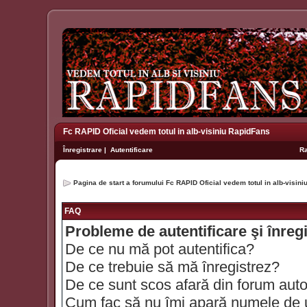
Fc RAPID Oficial vedem totul in alb-visiniu RapidFans
Înregistrare
|
Autentificare
R
Pagina de start a forumului Fc RAPID Oficial vedem totul in alb-visin
FAQ
Probleme de autentificare şi înreg
De ce nu mă pot autentifica?
De ce trebuie să mă înregistrez?
De ce sunt scos afară din forum aut
Cum fac să nu îmi apară numele de util