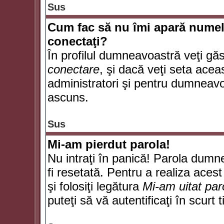
Sus
Cum fac să nu îmi apară numele d
conectaţi?
În profilul dumneavoastră veţi gă
conectare
, şi dacă veţi seta ace
administratori şi pentru dumneavoa
ascuns.
Sus
Mi-am pierdut parola!
Nu intraţi în panică! Parola dumn
fi resetată. Pentru a realiza acest
şi folosiţi legătura
Mi-am uitat par
puteţi să vă autentificaţi în scurt 