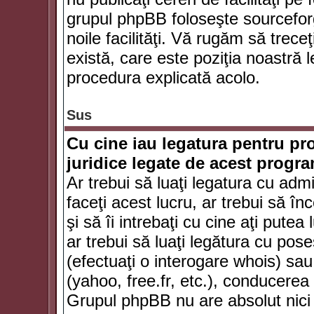
grupul phpBB foloseşte sourceforg
noile facilităţi. Vă rugăm să trece
există, care este poziţia noastră l
procedura explicată acolo.
Sus
Cu cine iau legatura pentru pr
juridice legate de acest progr
Ar trebui să luaţi legatura cu adm
faceţi acest lucru, ar trebui să în
şi să îi intrebaţi cu cine aţi putea
ar trebui să luaţi legătura cu po
(efectuaţi o interogare whois) sa
(yahoo, free.fr, etc.), conducere
Grupul phpBB nu are absolut nici u