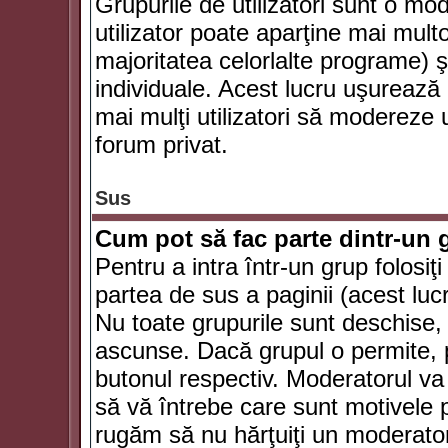
Grupurile de utilizatori sunt o mod
utilizator poate aparţine mai multo
majoritatea celorlalte programe) ş
individuale. Acest lucru uşurează
mai mulţi utilizatori să modereze
forum privat.
Sus
Cum pot să fac parte dintr-un g
Pentru a intra într-un grup folosiţ
partea de sus a paginii (acest lucr
Nu toate grupurile sunt deschise, u
ascunse. Dacă grupul o permite, pu
butonul respectiv. Moderatorul va
să vă întrebe care sunt motivele pe
rugăm să nu hărţuiţi un moderato