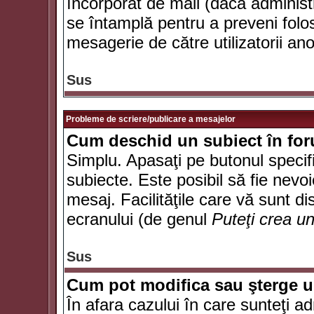
încorporat de mail (dacă administr
se întamplă pentru a preveni folo
mesagerie de către utilizatorii an
Sus
Probleme de scriere/publicare a mesajelor
Cum deschid un subiect în fo
Simplu. Apasaţi pe butonul specifi
subiecte. Este posibil să fie nevoi
mesaj. Facilităţile care vă sunt di
ecranului (de genul
Puteţi crea u
Sus
Cum pot modifica sau şterge 
În afara cazului în care sunteţi a