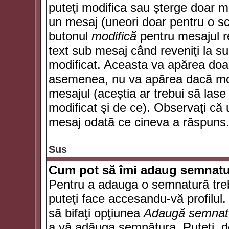
puteţi modifica sau şterge doar 
un mesaj (uneori doar pentru o s
butonul
modifică
pentru mesajul r
text sub mesaj când reveniţi la sub
modificat. Aceasta va apărea doa
asemenea, nu va apărea dacă mode
mesajul (aceştia ar trebui să las
modificat şi de ce). Observaţi că u
mesaj odată ce cineva a răspuns
Sus
Cum pot să îmi adaug semnatu
Pentru a adauga o semnatură trebu
puteţi face accesandu-vă profilul
să bifaţi opţiunea
Adaugă semnat
a vă adăuga semnătura. Puteţi, d