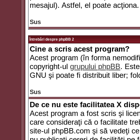
mesajul). Astfel, el poate acţiona.
Sus
Întrebări despre phpBB 2
Cine a scris acest program?
Acest program (în forma nemodific
copyright-ul
grupului phpBB
. Este
GNU şi poate fi distribuit liber; fo
Sus
De ce nu este facilitatea X dis
Acest program a fost scris şi lice
care consideraţi că o facilitate tr
site-ul phpBB.com şi să vedeţi c
nu publicaţi cereri de facilităţi p