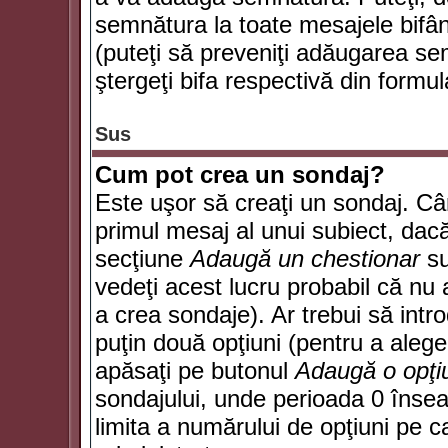
semnătura la toate mesajele bifân
(puteţi să preveniţi adăugarea s
ştergeţi bifa respectivă din formul
Sus
Cum pot crea un sondaj?
Este uşor să creaţi un sondaj. Câ
primul mesaj al unui subiect, dacă
secţiune
Adaugă un chestionar
su
vedeţi acest lucru probabil că nu 
a crea sondaje). Ar trebui să intro
puţin două opţiuni (pentru a alege 
apăsaţi pe butonul
Adaugă o opţi
sondajului, unde perioada 0 înse
limita a numărului de opţiuni pe car