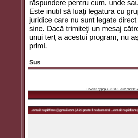
răspundere pentru cum, unde sau 
Este inutil să luaţi legatura cu g
juridice care nu sunt legate dir
sine. Dacă trimiteţi un mesaj căt
unui terţ a acestui program, nu a
primi.
Sus
Powered by
phpBB
© 2001, 2005 phpBB Grou
ma ta! ... email: rapidfans@gmail.com | Aici poate fi reclama ta! ... email: rapidfans@gmail.com