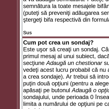
semnătura la toate mesajele bifân
(puteţi să preveniţi adăugarea s
ştergeţi bifa respectivă din formul
Sus
Cum pot crea un sondaj?
Este uşor să creaţi un sondaj. Câ
primul mesaj al unui subiect, dacă
secţiune
Adaugă un chestionar
su
vedeţi acest lucru probabil că nu 
a crea sondaje). Ar trebui să intro
puţin două opţiuni (pentru a alege 
apăsaţi pe butonul
Adaugă o opţi
sondajului, unde perioada 0 înse
limita a numărului de opţiuni pe car