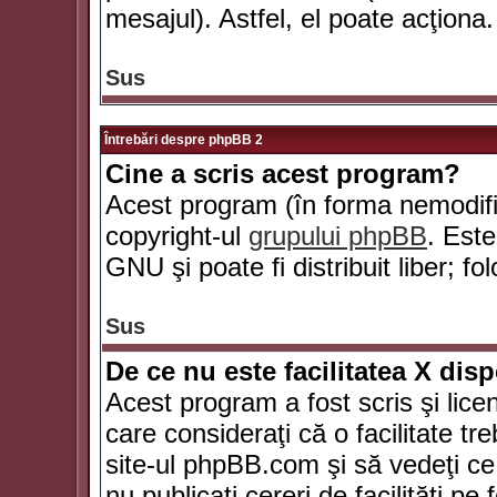
mesajul). Astfel, el poate acţiona.
Sus
Întrebări despre phpBB 2
Cine a scris acest program?
Acest program (în forma nemodific
copyright-ul
grupului phpBB
. Este
GNU şi poate fi distribuit liber; fo
Sus
De ce nu este facilitatea X dis
Acest program a fost scris şi lice
care consideraţi că o facilitate tr
site-ul phpBB.com şi să vedeţi c
nu publicaţi cereri de facilităţi p