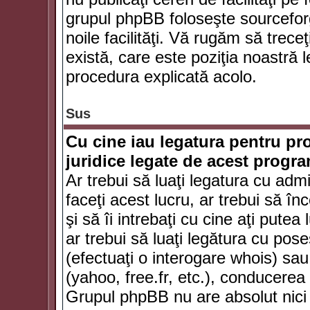
grupul phpBB foloseşte sourceforg
noile facilităţi. Vă rugăm să trece
există, care este poziţia noastră l
procedura explicată acolo.
Sus
Cu cine iau legatura pentru pr
juridice legate de acest progr
Ar trebui să luaţi legatura cu adm
faceţi acest lucru, ar trebui să în
şi să îi intrebaţi cu cine aţi putea
ar trebui să luaţi legătura cu po
(efectuaţi o interogare whois) sa
(yahoo, free.fr, etc.), conducere
Grupul phpBB nu are absolut nici u