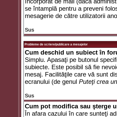
încorporat de mail (dacă administr
se întamplă pentru a preveni folo
mesagerie de către utilizatorii an
Sus
Probleme de scriere/publicare a mesajelor
Cum deschid un subiect în fo
Simplu. Apasaţi pe butonul specifi
subiecte. Este posibil să fie nevoi
mesaj. Facilităţile care vă sunt di
ecranului (de genul
Puteţi crea u
Sus
Cum pot modifica sau şterge 
În afara cazului în care sunteţi a