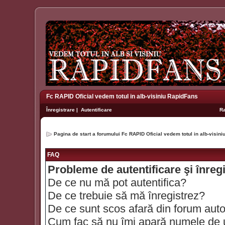
Fc RAPID Oficial vedem totul in alb-visiniu RapidFans
Înregistrare
|
Autentificare
R
Pagina de start a forumului Fc RAPID Oficial vedem totul in alb-visin
FAQ
Probleme de autentificare şi înreg
De ce nu mă pot autentifica?
De ce trebuie să mă înregistrez?
De ce sunt scos afară din forum aut
Cum fac să nu îmi apară numele de util