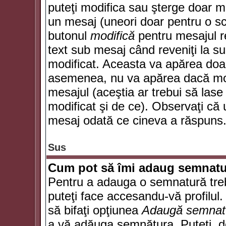
puteţi modifica sau şterge doar 
un mesaj (uneori doar pentru o s
butonul
modifică
pentru mesajul r
text sub mesaj când reveniţi la sub
modificat. Aceasta va apărea doa
asemenea, nu va apărea dacă mode
mesajul (aceştia ar trebui să las
modificat şi de ce). Observaţi că u
mesaj odată ce cineva a răspuns
Sus
Cum pot să îmi adaug semnatu
Pentru a adauga o semnatură trebu
puteţi face accesandu-vă profilul
să bifaţi opţiunea
Adaugă semnat
a vă adăuga semnătura. Puteţi, d