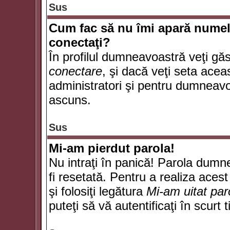
Sus
Cum fac să nu îmi apară numele d
conectaţi?
În profilul dumneavoastră veţi gă
conectare
, şi dacă veţi seta ace
administratori şi pentru dumneavoa
ascuns.
Sus
Mi-am pierdut parola!
Nu intraţi în panică! Parola dumn
fi resetată. Pentru a realiza acest
şi folosiţi legătura
Mi-am uitat par
puteţi să vă autentificaţi în scurt 