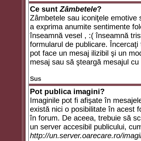
Ce sunt
Zâmbetele
?
Zâmbetele sau iconiţele emotive su
a exprima anumite sentimente fol
înseamnă vesel , :( înseamnă trist
formularul de publicare. Încercaţi 
pot face un mesaj ilizibil şi un mo
mesaj sau să şteargă mesajul cu t
Sus
Pot publica imagini?
Imaginile pot fi afişate în mesaj
există nici o posibilitate în acest
în forum. De aceea, trebuie să scr
un server accesibil publicului, cum
http://un.server.oarecare.ro/imag