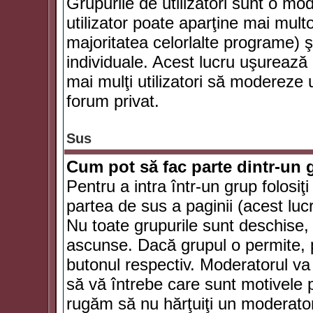
Grupurile de utilizatori sunt o mod
utilizator poate aparţine mai multo
majoritatea celorlalte programe) ş
individuale. Acest lucru uşurează
mai mulţi utilizatori să modereze
forum privat.
Sus
Cum pot să fac parte dintr-un g
Pentru a intra într-un grup folosiţ
partea de sus a paginii (acest lucr
Nu toate grupurile sunt deschise, u
ascunse. Dacă grupul o permite, pu
butonul respectiv. Moderatorul va
să vă întrebe care sunt motivele pe
rugăm să nu hărţuiţi un moderato