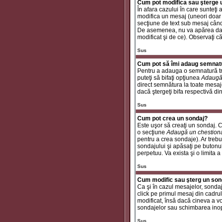
Cum pot modifica sau şterge
În afara cazului în care sunteţ
modifica un mesaj (uneori doar
secţiune de text sub mesaj când 
De asemenea, nu va apărea dacă
modificat şi de ce). Observaţi c
Sus
Cum pot să îmi adaug semnat
Pentru a adauga o semnatură tre
puteţi să bifaţi opţiunea
Adaugă
direct semnătura la toate mesaj
dacă ştergeţi bifa respectivă di
Sus
Cum pot crea un sondaj?
Este uşor să creaţi un sondaj. C
o secţiune
Adaugă un chestion
pentru a crea sondaje). Ar trebui
sondajului şi apăsaţi pe butonu
perpetuu. Va exista şi o limita a
Sus
Cum modific sau şterg un son
Ca şi în cazul mesajelor, sondaj
click pe primul mesaj din cadrul
modificat, însă dacă cineva a v
sondajelor sau schimbarea inop
Sus