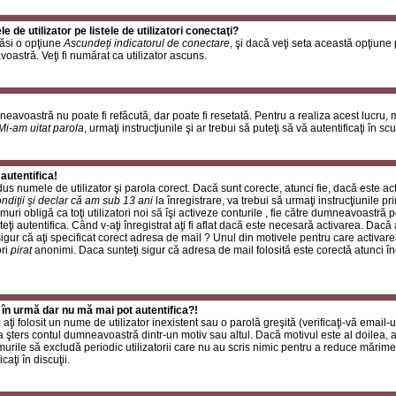
de utilizator pe listele de utilizatori conectaţi?
găsi o opţiune
Ascundeţi indicatorul de conectare
, şi dacă veţi seta această opţiune
oastră. Veţi fi numărat ca utilizator ascuns.
neavoastră nu poate fi refăcută, dar poate fi resetată. Pentru a realiza acest lucru,
Mi-am uitat parola
, urmaţi instrucţiunile şi ar trebui să puteţi să vă autentificaţi în scu
autentifica!
rodus numele de utilizator şi parola corect. Dacă sunt corecte, atunci fie, dacă este a
ndiţii şi declar că am sub 13 ani
la înregistrare, va trebui să urmaţi instrucţiunile p
umuri obligă ca toţi utilizatori noi să îşi activeze conturile , fie către dumneavoastră 
eţi autentifica. Când v-aţi înregistrat aţi fi aflat dacă este necesară activarea. Dacă 
 sigur că aţi specificat corect adresa de mail ? Unul din motivele pentru care activare
ori
pirat
anonimi. Daca sunteţi sigur că adresa de mail folosită este corectă atunci în
 în urmă dar nu mă mai pot autentifica?!
ţi folosit un nume de utilizator inexistent sau o parolă greşită (verificaţi-vă email-ul
 a şters contul dumneavoastră dintr-un motiv sau altul. Dacă motivul este al doilea, at
urile să excludă periodic utilizatorii care nu au scris nimic pentru a reduce mărime
caţi în discuţii.