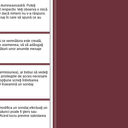
le dumneavoastră. Puteţi
 respectiv. Veţi observa o mică
ar dacă nimeni nu v-a răspuns.
esaj în care să spună ce au
tă ce semnătura este creată,
de asemenea, să vă adăugaţi
năturii unor anumite mesaje
ermisiunea), ar trebui să vedeţi
 privilegiile de acces necesare
opţiune scrieţi întrebarea
a 0 înseamnă un sondaj
 modifica un sondaj efectuaţi un
atunci poate fi şters sau
 Acest lucru previne sabotarea