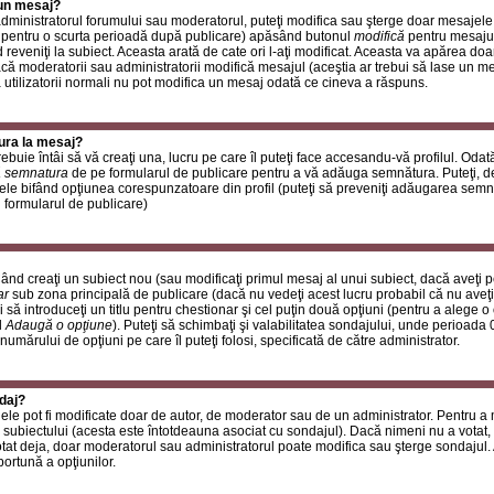
 un mesaj?
i administratorul forumului sau moderatorul, puteţi modifica sau şterge doar mesaje
 pentru o scurta perioadă după publicare) apăsând butonul
modifică
pentru mesajul
reveniţi la subiect. Aceasta arată de cate ori l-aţi modificat. Aceasta va apărea do
 moderatorii sau administratorii modifică mesajul (aceştia ar trebui să lase un m
ă utilizatorii normali nu pot modifica un mesaj odată ce cineva a răspuns.
ura la mesaj?
buie întâi să vă creaţi una, lucru pe care îl puteţi face accesandu-vă profilul. Oda
 semnatura
de pe formularul de publicare pentru a vă adăuga semnătura. Puteţi, 
ele bifând opţiunea corespunzatoare din profil (puteţi să preveniţi adăugarea sem
n formularul de publicare)
ând creaţi un subiect nou (sau modificaţi primul mesaj al unui subiect, dacă aveţi p
ar
sub zona principală de publicare (dacă nu vedeţi acest lucru probabil că nu aveţi
 să introduceţi un titlu pentru chestionar şi cel puţin două opţiuni (pentru a alege o 
l
Adaugă o opţiune
). Puteţi să schimbaţi şi valabilitatea sondajului, unde perioad
 numărului de opţiuni pe care îl puteţi folosi, specificată de către administrator.
daj?
ele pot fi modificate doar de autor, de moderator sau de un administrator. Pentru a
 subiectului (acesta este întotdeauna asociat cu sondajul). Dacă nimeni nu a votat, 
otat deja, doar moderatorul sau administratorul poate modifica sau şterge sondajul.
ortună a opţiunilor.