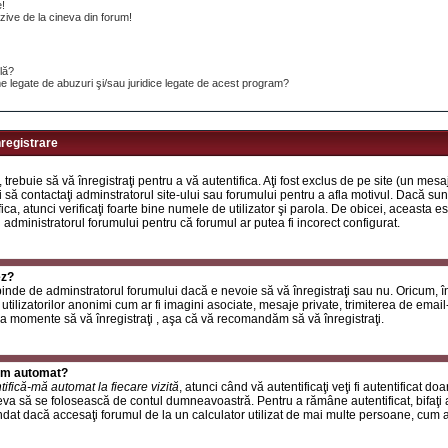
e!
ive de la cineva din forum!
ilă?
e legate de abuzuri şi/sau juridice legate de acest program?
nregistrare
, trebuie să vă înregistraţi pentru a vă autentifica. Aţi fost exclus de pe site (un mes
 să contactaţi adminstratorul site-ului sau forumului pentru a afla motivul. Dacă sunte
ifica, atunci verificaţi foarte bine numele de utilizator şi parola. De obicei, aceasta
u administratorul forumului pentru că forumul ar putea fi incorect configurat.
ez?
inde de adminstratorul forumului dacă e nevoie să vă înregistraţi sau nu. Oricum, în
utilizatorilor anonimi cum ar fi imagini asociate, mesaje private, trimiterea de email-ur
a momente să vă înregistraţi , aşa că vă recomandăm să vă înregistraţi.
rum automat?
tifică-mă automat la fiecare vizită
, atunci când vă autentificaţi veţi fi autentificat do
a să se folosească de contul dumneavoastră. Pentru a rămâne autentificat, bifaţi a
at dacă accesaţi forumul de la un calculator utilizat de mai multe persoane, cum ar