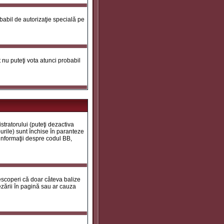
robabil de autorizaţie specială pe
ot nu puteţi vota atunci probabil
tratorului (puteţi dezactiva
urile) sunt închise în paranteze
 informaţii despre codul BB,
descoperi că doar câteva balize
zării în pagină sau ar cauza