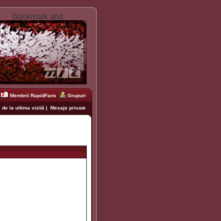
Membrii RapidFans
Grupuri
 de la ultima vizită
|
Mesaje private