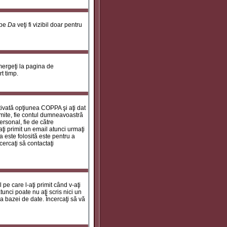
 pe
Da
veţi fi vizibil doar pentru
 mergeţi la pagina de
rt timp.
ctivată opţiunea COPPA şi aţi dat
rimite, fie contul dumneavoastră
personal, fie de către
aţi primit un email atunci urmaţi
a este folosită este pentru a
cercaţi să contactaţi
 pe care l-aţi primit când v-aţi
unci poate nu aţi scris nici un
a bazei de date. Încercaţi să vă