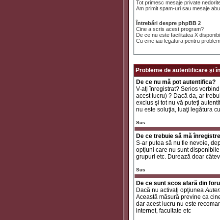
Tot primesc mesaje private nedorit
Am primit spam-uri sau mesaje abuz
Întrebări despre phpBB 2
Cine a scris acest program?
De ce nu este facilitatea X disponib
Cu cine iau legatura pentru problem
Probleme de autentificare şi î
De ce nu mă pot autentifica?
V-aţi înregistrat? Serios vorbind
acest lucru) ? Dacă da, ar trebui
exclus şi tot nu vă puteţi autent
nu este soluţia, luaţi legătura c
Sus
De ce trebuie să mă înregistr
S-ar putea să nu fie nevoie, dep
opţiuni care nu sunt disponibile 
grupuri etc. Durează doar câtev
Sus
De ce sunt scos afară din fo
Dacă nu activaţi opţiunea
Auten
Această măsură previne ca cinev
dar acest lucru nu este recomand
internet, facultate etc