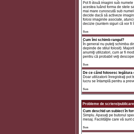
Pot fi două imagini sub numele 
acestea luând forma de stele sa
mai mare cunoscută sub nume
decide dacă să activeze imaginil
folosi imaginile asociate, atunc
decizie (suntem siguri că vor fi 
Sus
Cum îmi schimb rangul?
În general nu puteţi schimba di
depinde de stilul folosit). Major
anumiţi utilizatori, cum ar fi mo
pentru că probabil veţi descope
Sus
De ce când folosesc legătura d
Doar utilizatorii înregistraţi po
lucru se întamplă pentru a preve
Sus
Probleme de scriere/publicare
Cum deschid un subiect în fo
Simplu. Apasaţi pe butonul specif
mesaj. Facilităţile care vă sunt
Sus