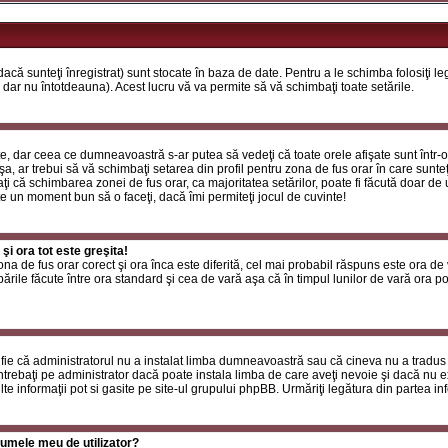
că sunteţi înregistrat) sunt stocate în baza de date. Pentru a le schimba folosiţi l
 dar nu întotdeauna). Acest lucru vă va permite să vă schimbaţi toate setările.
, dar ceea ce dumneavoastră s-ar putea să vedeţi că toate orele afişate sunt într-o z
a, ar trebui să vă schimbaţi setarea din profil pentru zona de fus orar în care sunteţ
i că schimbarea zonei de fus orar, ca majoritatea setărilor, poate fi făcută doar de ut
ste un moment bun să o faceţi, dacă îmi permiteţi jocul de cuvinte!
i ora tot este greşita!
zona de fus orar corect şi ora înca este diferită, cel mai probabil răspuns este ora de
rile făcute între ora standard şi cea de vară aşa că în timpul lunilor de vară ora poa
fie că administratorul nu a instalat limba dumneavoastră sau că cineva nu a tradus
ntrebaţi pe administrator dacă poate instala limba de care aveţi nevoie şi dacă nu exi
te informaţii pot si gasite pe site-ul grupului phpBB. Urmăriţi legătura din partea inf
umele meu de utilizator?