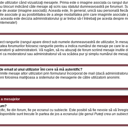
de utilizator când vizualizaţi mesajele. Prima este o imagine asociata cu rangul d
u blocuri indicând câte mesaje aţi scris sau statutul dumneavoastră pe forumuri. S
le de
avatar
(imagine asociată). Aceasta este, în general, unică sau personală fiecăru
e asociate şi au posibilitatea de a alege modalitatea prin care imaginile asociate po
i aceasta este decizia administratorului şi ar trebui să-l întrebaţi pe acesta despre 
întemeiate!)
rect rangurile (rangul apare direct sub numele dumneavoastră de utilizator, în mesaj
itatea forumurilor folosesc rangurile pentru a indica numărul de mesaje pe care le-aţi
deratorii şi administratorii. Vă rugăm, să nu abuzaţi de forum scriind mesaje inutile 
ri ca moderatorul sau administratorul vă va scădea pur şi simplu numărul de mesaj
e email al unui utilizator îmi cere să mă autentific?
t trimite mesaje altor utilizatori prin formularul încorporat de mail (dacă administrator
ni folosirea maliţioasa a sistemului de mesagerie de către utilizatorii anonimi.
 a mesajelor
rum?
ic, fie din forum, fie pe ecranul cu subiecte. Este posibil să fie nevoie să vă înregis
 disponibile sunt trecute în partea de jos a ecranului (de genul
Puteţi crea un subiec