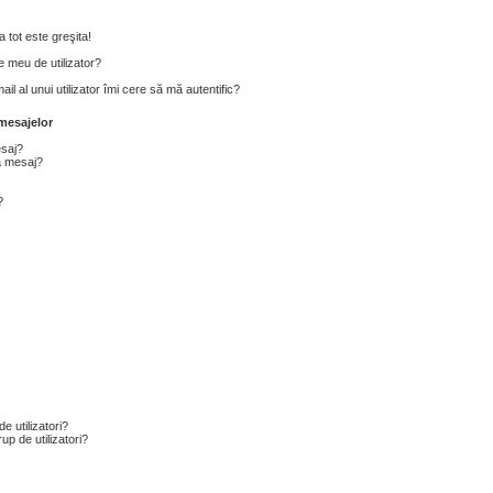
 tot este greşita!
 meu de utilizator?
l al unui utilizator îmi cere să mă autentific?
mesajelor
esaj?
a mesaj?
?
e utilizatori?
p de utilizatori?