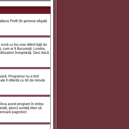
egătura
Profil
(în general afişată
onă cu fus orar diferit faţă de
i, cum ar fi Bucureşti, Londra,
ilizatorii înregistraţi. Deci dacă
 vară. Programul nu a fost
te fi diferită cu 60 de minute
 înca acest program în limba
stă, atunci sunteţi liber să
erioară paginilor)