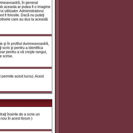
umneavoastră, în general
ub aceasta ar putea fi o imagine
i utilizator. Administratorul
t fi folosite. Dacă nu puteţi
motivele care au dus la această
e şi în profilul dumneavoastră,
 scris şi pentru a identifica
doar pentru a vă creşte rangul,
e scrise.
ul permite acest lucru). Acest
traţi înainte de a scrie un
t nou în acest forum
)