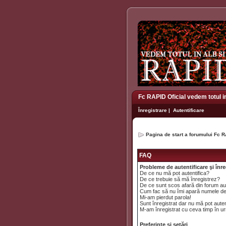
Fc RAPID Oficial vedem totul i
Înregistrare
|
Autentificare
Pagina de start a forumului Fc R
FAQ
Probleme de autentificare şi înre
De ce nu mă pot autentifica?
De ce trebuie să mă înregistrez?
De ce sunt scos afară din forum a
Cum fac să nu îmi apară numele de uti
Mi-am pierdut parola!
Sunt înregistrat dar nu mă pot auten
M-am înregistrat cu ceva timp în ur
Preferinţe şi setări