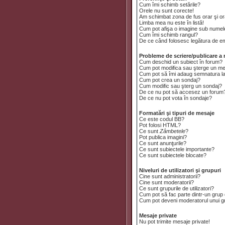
Cum îmi schimb setările?
Orele nu sunt corecte!
Am schimbat zona de fus orar şi ora
Limba mea nu este în listă!
Cum pot afişa o imagine sub numele
Cum îmi schimb rangul?
De ce când folosesc legătura de emai
Probleme de scriere/publicare a 
Cum deschid un subiect în forum?
Cum pot modifica sau şterge un m
Cum pot să îmi adaug semnatura l
Cum pot crea un sondaj?
Cum modific sau şterg un sondaj?
De ce nu pot să accesez un forum
De ce nu pot vota în sondaje?
Formatări şi tipuri de mesaje
Ce este codul BB?
Pot folosi HTML?
Ce sunt
Zâmbetele
?
Pot publica imagini?
Ce sunt anunţurile?
Ce sunt subiectele importante?
Ce sunt subiectele blocate?
Niveluri de utilizatori şi grupuri
Cine sunt administratorii?
Cine sunt moderatorii?
Ce sunt grupurile de utilizatori?
Cum pot să fac parte dintr-un grup d
Cum pot deveni moderatorul unui gru
Mesaje private
Nu pot trimite mesaje private!