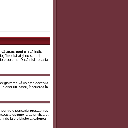
aj vă apare pentru a vă indica
ţi înregistrat şi nu sunteţi
 este problema. Dacă nici aceasta
registrarea vă va oferi acces la
i altor utilizatori, înscrierea în
ar pentru o perioadă prestabilită.
ceastă opţiune la autentificare,
 fi de la o bibliotecă, cafenea