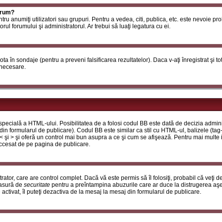
orum?
ntru anumiţi utilizatori sau grupuri. Pentru a vedea, citi, publica, etc. este nevoie p
ul forumului şi administratorul. Ar trebui să luaţi legatura cu ei.
 vota în sondaje (pentru a preveni falsificarea rezultatelor). Daca v-aţi înregistrat şi t
 necesare.
ecială a HTML-ului. Posibilitatea de a folosi codul BB este dată de decizia adminis
in formularul de publicare). Codul BB este similar ca stil cu HTML-ul, balizele (tag-
 < şi > şi oferă un control mai bun asupra a ce şi cum se afişează. Pentru mai multe
 accesat de pe pagina de publicare.
ator, care are control complet. Dacă vă este permis să îl folosiţi, probabil că veţi 
masură de
securitate
pentru a preîntampina abuzurile care ar duce la distrugerea aşe
tivat, îl puteţi dezactiva de la mesaj la mesaj din formularul de publicare.