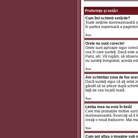
Preferinţe şi setări
Cum îmi schimb setările?
Toate setările dumneavoastră (da
în partea superioară a paginilor
Sus
Orele nu sunt corecte!
Orele sunt aproape sigur corecte
cea în care sunteţi. Dacă este aş
Paris, etc. Vă rugăm, să observaţ
nu sunteţi înregistrat, acesta e
Sus
Am schimbat zona de fus orar ş
Dacă sunteţi sigur că aţi setat 
gândit să se plieze după schimbă
faţă de cea locală reală.
Sus
Limba mea nu este în listă!
Cele mai probabile motive sunt 
dumneavoastră. Încercaţi să îl î
creaţi o nouă traducere. Mai mul
Sus
Cum pot afişa o imagine sub n