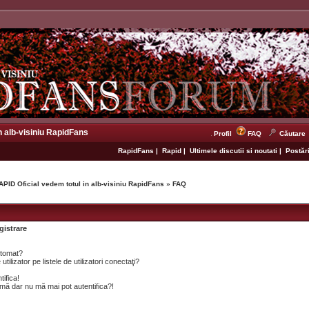
n alb-visiniu RapidFans
Profil
FAQ
Căutare
RapidFans
|
Rapid
|
Ultimele discutii si noutati
|
Postări
APID Oficial vedem totul in alb-visiniu RapidFans
»
FAQ
gistrare
utomat?
lizator pe listele de utilizatori conectaţi?
tifica!
mă dar nu mă mai pot autentifica?!