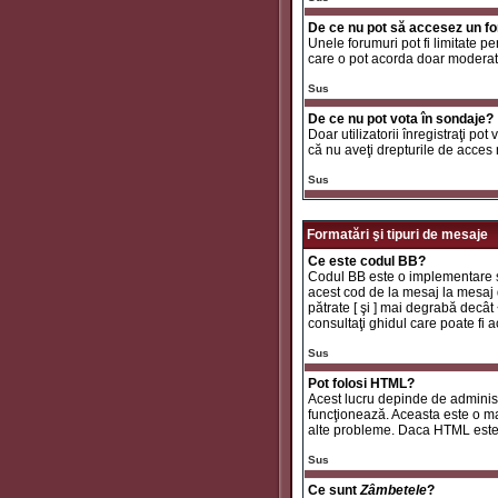
De ce nu pot să accesez un f
Unele forumuri pot fi limitate pe
care o pot acorda doar moderator
Sus
De ce nu pot vota în sondaje?
Doar utilizatorii înregistraţi pot
că nu aveţi drepturile de acces
Sus
Formatări şi tipuri de mesaje
Ce este codul BB?
Codul BB este o implementare sp
acest cod de la mesaj la mesaj d
pătrate [ şi ] mai degrabă decât
consultaţi ghidul care poate fi
Sus
Pot folosi HTML?
Acest lucru depinde de administr
funcţionează. Aceasta este o 
alte probleme. Daca HTML este ac
Sus
Ce sunt
Zâmbetele
?