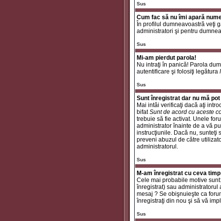
Sus
Cum fac să nu îmi apară numele 
În profilul dumneavoastră veţi 
administratori şi pentru dumneav
Sus
Mi-am pierdut parola!
Nu intraţi în panică! Parola dum
autentificare şi folosiţi legătura
Sus
Sunt înregistrat dar nu mă pot 
Mai intâi verificaţi dacă aţi int
bifat
Sunt de acord cu aceste co
trebuie să fie activat. Unele for
administrator înainte de a vă put
instrucţiunile. Dacă nu, sunteţi
preveni abuzul de către utilizat
administratorul.
Sus
M-am înregistrat cu ceva timp
Cele mai probabile motive sunt: a
înregistrat) sau administratorul
mesaj ? Se obişnuieşte ca forum
înregistraţi din nou şi să vă impli
Sus