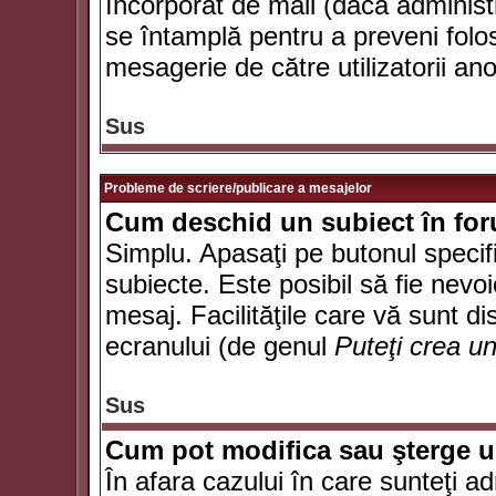
încorporat de mail (dacă administr
se întamplă pentru a preveni folo
mesagerie de către utilizatorii an
Sus
Probleme de scriere/publicare a mesajelor
Cum deschid un subiect în fo
Simplu. Apasaţi pe butonul specifi
subiecte. Este posibil să fie nevoi
mesaj. Facilităţile care vă sunt di
ecranului (de genul
Puteţi crea u
Sus
Cum pot modifica sau şterge 
În afara cazului în care sunteţi a