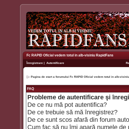
Fc RAPID Oficial vedem totul in alb-visiniu RapidFans
Înregistrare
|
Autentificare
R
Pagina de start a forumului Fc RAPID Oficial vedem totul in alb-visin
FAQ
Probleme de autentificare şi înreg
De ce nu mă pot autentifica?
De ce trebuie să mă înregistrez?
De ce sunt scos afară din forum aut
Cum fac să nu îmi apară numele de util