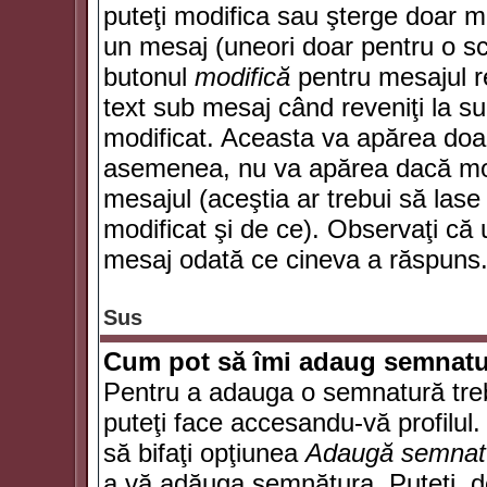
puteţi modifica sau şterge doar 
un mesaj (uneori doar pentru o s
butonul
modifică
pentru mesajul r
text sub mesaj când reveniţi la sub
modificat. Aceasta va apărea doa
asemenea, nu va apărea dacă mode
mesajul (aceştia ar trebui să las
modificat şi de ce). Observaţi că u
mesaj odată ce cineva a răspuns
Sus
Cum pot să îmi adaug semnatu
Pentru a adauga o semnatură trebu
puteţi face accesandu-vă profilul
să bifaţi opţiunea
Adaugă semnat
a vă adăuga semnătura. Puteţi, d