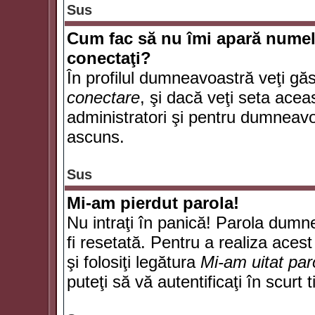
Sus
Cum fac să nu îmi apară numele d
conectaţi?
În profilul dumneavoastră veţi gă
conectare
, şi dacă veţi seta ace
administratori şi pentru dumneavoa
ascuns.
Sus
Mi-am pierdut parola!
Nu intraţi în panică! Parola dumn
fi resetată. Pentru a realiza acest
şi folosiţi legătura
Mi-am uitat par
puteţi să vă autentificaţi în scurt 