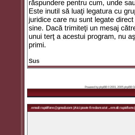
răspundere pentru cum, unde sau 
Este inutil să luaţi legatura cu g
juridice care nu sunt legate dir
sine. Dacă trimiteţi un mesaj căt
unui terţ a acestui program, nu a
primi.
Sus
Powered by
phpBB
© 2001, 2005 phpBB Grou
ma ta! ... email: rapidfans@gmail.com | Aici poate fi reclama ta! ... email: rapidfans@gmail.com