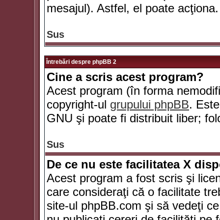
mesajul). Astfel, el poate acţiona.
Sus
Întrebări despre phpBB 2
Cine a scris acest program?
Acest program (în forma nemodific
copyright-ul
grupului phpBB
. Este
GNU şi poate fi distribuit liber; fo
Sus
De ce nu este facilitatea X dis
Acest program a fost scris şi lice
care consideraţi că o facilitate tr
site-ul phpBB.com şi să vedeţi c
nu publicaţi cereri de facilităţi p