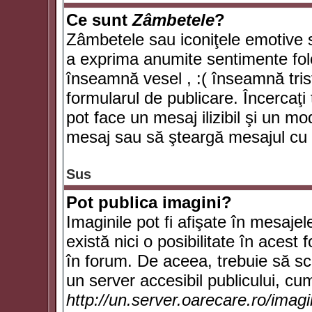
Ce sunt
Zâmbetele
?
Zâmbetele sau iconiţele emotive su
a exprima anumite sentimente fol
înseamnă vesel , :( înseamnă trist
formularul de publicare. Încercaţi 
pot face un mesaj ilizibil şi un mo
mesaj sau să şteargă mesajul cu t
Sus
Pot publica imagini?
Imaginile pot fi afişate în mesaj
există nici o posibilitate în acest
în forum. De aceea, trebuie să scr
un server accesibil publicului, cum
http://un.server.oarecare.ro/imag