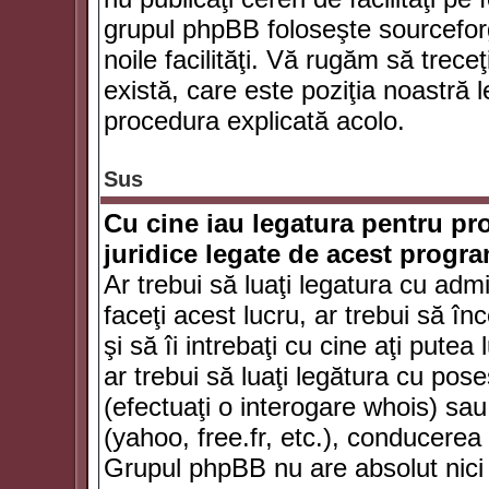
grupul phpBB foloseşte sourceforg
noile facilităţi. Vă rugăm să trece
există, care este poziţia noastră l
procedura explicată acolo.
Sus
Cu cine iau legatura pentru pr
juridice legate de acest progr
Ar trebui să luaţi legatura cu adm
faceţi acest lucru, ar trebui să în
şi să îi intrebaţi cu cine aţi putea
ar trebui să luaţi legătura cu po
(efectuaţi o interogare whois) sa
(yahoo, free.fr, etc.), conducere
Grupul phpBB nu are absolut nici u