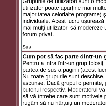
Grupurile de utilizatori sunt o mod
utilizator poate aparţine mai multo
majoritatea celorlalte programe) ş
individuale. Acest lucru uşurează
mai mulţi utilizatori să modereze
forum privat.
Sus
Cum pot să fac parte dintr-un g
Pentru a intra într-un grup folosiţ
partea de sus a paginii (acest lucr
Nu toate grupurile sunt deschise, u
ascunse. Dacă grupul o permite, pu
butonul respectiv. Moderatorul va
să vă întrebe care sunt motivele pe
rugăm să nu hărţuiţi un moderato