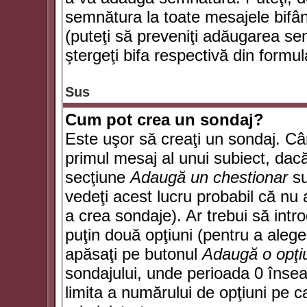
semnătura la toate mesajele bifân
(puteţi să preveniţi adăugarea s
ştergeţi bifa respectivă din formul
Sus
Cum pot crea un sondaj?
Este uşor să creaţi un sondaj. Câ
primul mesaj al unui subiect, dacă
secţiune
Adaugă un chestionar
su
vedeţi acest lucru probabil că nu 
a crea sondaje). Ar trebui să intro
puţin două opţiuni (pentru a alege 
apăsaţi pe butonul
Adaugă o opţi
sondajului, unde perioada 0 înse
limita a numărului de opţiuni pe car