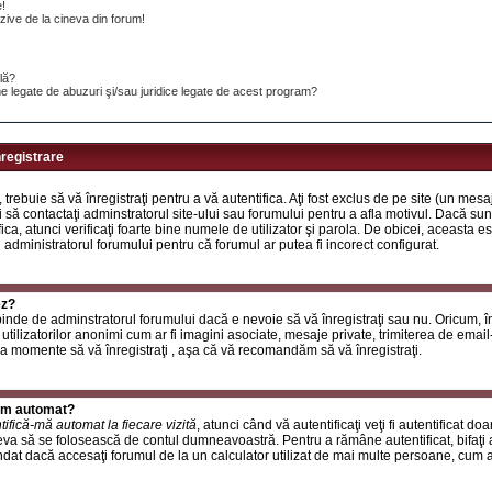
e!
ive de la cineva din forum!
ilă?
e legate de abuzuri şi/sau juridice legate de acest program?
nregistrare
, trebuie să vă înregistraţi pentru a vă autentifica. Aţi fost exclus de pe site (un mes
 să contactaţi adminstratorul site-ului sau forumului pentru a afla motivul. Dacă sunte
ifica, atunci verificaţi foarte bine numele de utilizator şi parola. De obicei, aceasta
u administratorul forumului pentru că forumul ar putea fi incorect configurat.
ez?
inde de adminstratorul forumului dacă e nevoie să vă înregistraţi sau nu. Oricum, în
utilizatorilor anonimi cum ar fi imagini asociate, mesaje private, trimiterea de email-ur
a momente să vă înregistraţi , aşa că vă recomandăm să vă înregistraţi.
rum automat?
tifică-mă automat la fiecare vizită
, atunci când vă autentificaţi veţi fi autentificat do
a să se folosească de contul dumneavoastră. Pentru a rămâne autentificat, bifaţi a
at dacă accesaţi forumul de la un calculator utilizat de mai multe persoane, cum ar