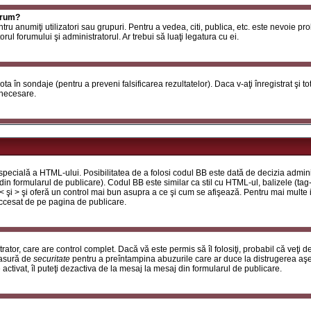
orum?
ntru anumiţi utilizatori sau grupuri. Pentru a vedea, citi, publica, etc. este nevoie p
ul forumului şi administratorul. Ar trebui să luaţi legatura cu ei.
 vota în sondaje (pentru a preveni falsificarea rezultatelor). Daca v-aţi înregistrat şi t
 necesare.
ecială a HTML-ului. Posibilitatea de a folosi codul BB este dată de decizia adminis
in formularul de publicare). Codul BB este similar ca stil cu HTML-ul, balizele (tag-
 < şi > şi oferă un control mai bun asupra a ce şi cum se afişează. Pentru mai multe
 accesat de pe pagina de publicare.
ator, care are control complet. Dacă vă este permis să îl folosiţi, probabil că veţi 
masură de
securitate
pentru a preîntampina abuzurile care ar duce la distrugerea aşe
tivat, îl puteţi dezactiva de la mesaj la mesaj din formularul de publicare.