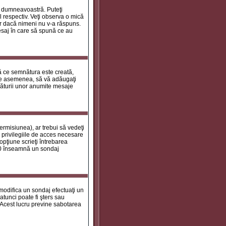
le dumneavoastră. Puteţi
 respectiv. Veţi observa o mică
ar dacă nimeni nu v-a răspuns.
esaj în care să spună ce au
tă ce semnătura este creată,
de asemenea, să vă adăugaţi
năturii unor anumite mesaje
ermisiunea), ar trebui să vedeţi
 privilegiile de acces necesare
opţiune scrieţi întrebarea
a 0 înseamnă un sondaj
 modifica un sondaj efectuaţi un
atunci poate fi şters sau
 Acest lucru previne sabotarea