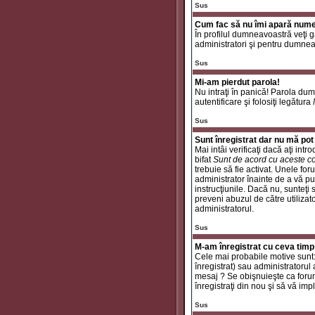
Sus
Cum fac să nu îmi apară numele 
În profilul dumneavoastră veţi 
administratori şi pentru dumneav
Sus
Mi-am pierdut parola!
Nu intraţi în panică! Parola dum
autentificare şi folosiţi legătura
Sus
Sunt înregistrat dar nu mă pot 
Mai intâi verificaţi dacă aţi int
bifat
Sunt de acord cu aceste co
trebuie să fie activat. Unele for
administrator înainte de a vă put
instrucţiunile. Dacă nu, sunteţi
preveni abuzul de către utilizat
administratorul.
Sus
M-am înregistrat cu ceva timp
Cele mai probabile motive sunt: a
înregistrat) sau administratorul
mesaj ? Se obişnuieşte ca forum
înregistraţi din nou şi să vă impli
Sus