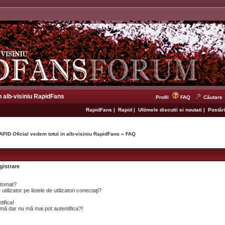
n alb-visiniu RapidFans
Profil
FAQ
Căutare
RapidFans
|
Rapid
|
Ultimele discutii si noutati
|
Postări
APID Oficial vedem totul in alb-visiniu RapidFans
»
FAQ
gistrare
utomat?
lizator pe listele de utilizatori conectaţi?
tifica!
mă dar nu mă mai pot autentifica?!