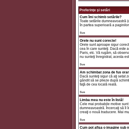
Preferinţe şi setări
Cum îmi schimb setările?
Toate setările dumneavoastră (da
în partea superioară a paginilor
Sus
Orele nu sunt corecte!
Orele sunt aproape sigur corecte
cea în care sunteţi. Dacă este aş
Paris, etc. Vă rugăm, să observaţ
nu sunteţi înregistrat, acesta e
Sus
Am schimbat zona de fus orar ş
Dacă sunteţi sigur că aţi setat 
gândit să se plieze după schimbă
faţă de cea locală reală.
Sus
Limba mea nu este în listă!
Cele mai probabile motive sunt 
dumneavoastră. Încercaţi să îl î
creaţi o nouă traducere. Mai mul
Sus
Cum pot afişa o imagine sub n