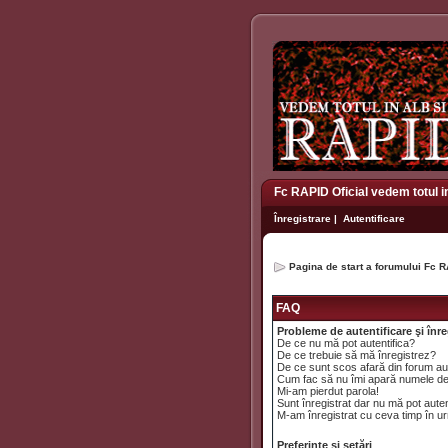
Fc RAPID Oficial vedem totul i
Înregistrare
|
Autentificare
Pagina de start a forumului Fc R
FAQ
Probleme de autentificare şi înre
De ce nu mă pot autentifica?
De ce trebuie să mă înregistrez?
De ce sunt scos afară din forum a
Cum fac să nu îmi apară numele de uti
Mi-am pierdut parola!
Sunt înregistrat dar nu mă pot auten
M-am înregistrat cu ceva timp în ur
Preferinţe şi setări