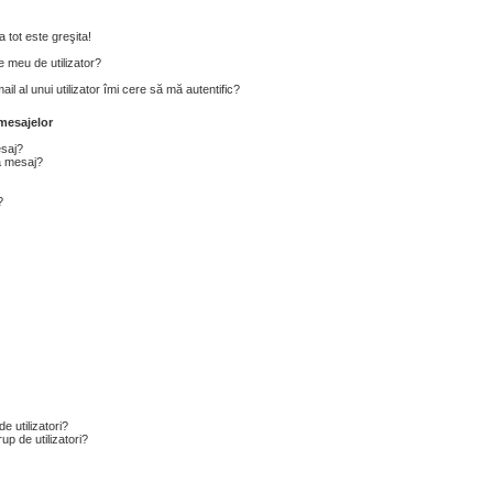
 tot este greşita!
 meu de utilizator?
l al unui utilizator îmi cere să mă autentific?
mesajelor
esaj?
a mesaj?
?
e utilizatori?
p de utilizatori?