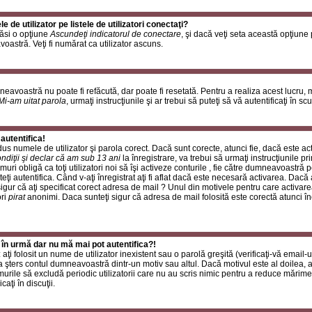
de utilizator pe listele de utilizatori conectaţi?
găsi o opţiune
Ascundeţi indicatorul de conectare
, şi dacă veţi seta această opţiune
oastră. Veţi fi numărat ca utilizator ascuns.
neavoastră nu poate fi refăcută, dar poate fi resetată. Pentru a realiza acest lucru,
Mi-am uitat parola
, urmaţi instrucţiunile şi ar trebui să puteţi să vă autentificaţi în scu
autentifica!
rodus numele de utilizator şi parola corect. Dacă sunt corecte, atunci fie, dacă este a
ndiţii şi declar că am sub 13 ani
la înregistrare, va trebui să urmaţi instrucţiunile p
umuri obligă ca toţi utilizatori noi să îşi activeze conturile , fie către dumneavoastră 
eţi autentifica. Când v-aţi înregistrat aţi fi aflat dacă este necesară activarea. Dacă 
 sigur că aţi specificat corect adresa de mail ? Unul din motivele pentru care activare
ori
pirat
anonimi. Daca sunteţi sigur că adresa de mail folosită este corectă atunci în
 în urmă dar nu mă mai pot autentifica?!
ţi folosit un nume de utilizator inexistent sau o parolă greşită (verificaţi-vă email-ul
 a şters contul dumneavoastră dintr-un motiv sau altul. Dacă motivul este al doilea, at
urile să excludă periodic utilizatorii care nu au scris nimic pentru a reduce mărime
caţi în discuţii.