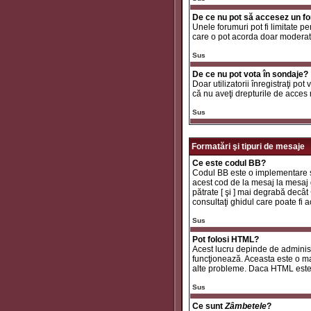
De ce nu pot să accesez un f
Unele forumuri pot fi limitate pe
care o pot acorda doar moderator
Sus
De ce nu pot vota în sondaje?
Doar utilizatorii înregistraţi pot
că nu aveţi drepturile de acces
Sus
Formatări şi tipuri de mesaje
Ce este codul BB?
Codul BB este o implementare sp
acest cod de la mesaj la mesaj d
pătrate [ şi ] mai degrabă decât
consultaţi ghidul care poate fi
Sus
Pot folosi HTML?
Acest lucru depinde de administr
funcţionează. Aceasta este o 
alte probleme. Daca HTML este ac
Sus
Ce sunt
Zâmbetele
?