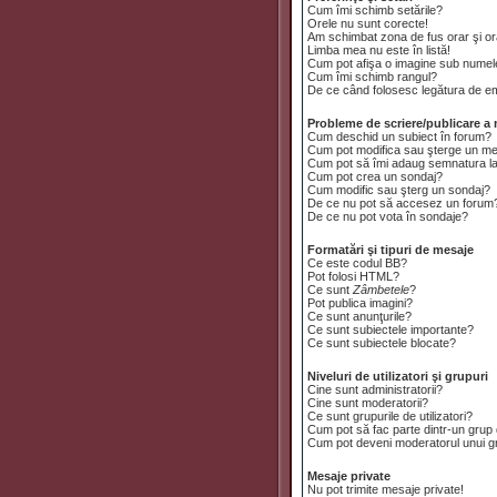
Cum îmi schimb setările?
Orele nu sunt corecte!
Am schimbat zona de fus orar şi ora
Limba mea nu este în listă!
Cum pot afişa o imagine sub numele
Cum îmi schimb rangul?
De ce când folosesc legătura de emai
Probleme de scriere/publicare a 
Cum deschid un subiect în forum?
Cum pot modifica sau şterge un m
Cum pot să îmi adaug semnatura l
Cum pot crea un sondaj?
Cum modific sau şterg un sondaj?
De ce nu pot să accesez un forum
De ce nu pot vota în sondaje?
Formatări şi tipuri de mesaje
Ce este codul BB?
Pot folosi HTML?
Ce sunt
Zâmbetele
?
Pot publica imagini?
Ce sunt anunţurile?
Ce sunt subiectele importante?
Ce sunt subiectele blocate?
Niveluri de utilizatori şi grupuri
Cine sunt administratorii?
Cine sunt moderatorii?
Ce sunt grupurile de utilizatori?
Cum pot să fac parte dintr-un grup d
Cum pot deveni moderatorul unui gru
Mesaje private
Nu pot trimite mesaje private!