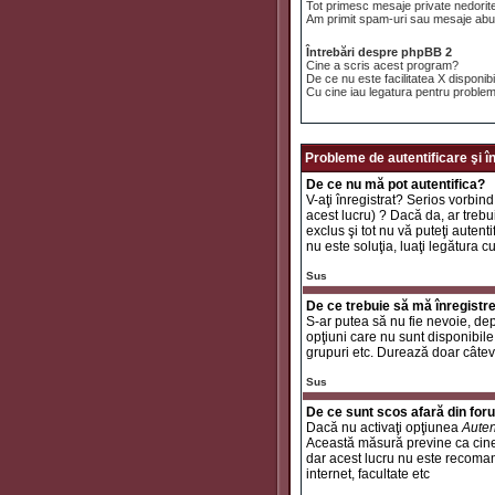
Tot primesc mesaje private nedorit
Am primit spam-uri sau mesaje abuz
Întrebări despre phpBB 2
Cine a scris acest program?
De ce nu este facilitatea X disponib
Cu cine iau legatura pentru problem
Probleme de autentificare şi î
De ce nu mă pot autentifica?
V-aţi înregistrat? Serios vorbind
acest lucru) ? Dacă da, ar trebui
exclus şi tot nu vă puteţi autent
nu este soluţia, luaţi legătura c
Sus
De ce trebuie să mă înregistr
S-ar putea să nu fie nevoie, dep
opţiuni care nu sunt disponibile 
grupuri etc. Durează doar câtev
Sus
De ce sunt scos afară din fo
Dacă nu activaţi opţiunea
Auten
Această măsură previne ca cinev
dar acest lucru nu este recomand
internet, facultate etc