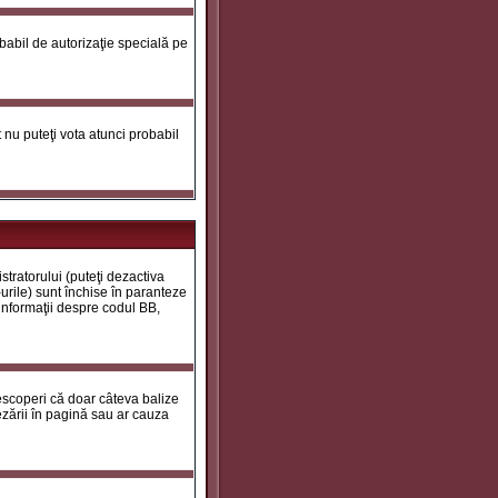
robabil de autorizaţie specială pe
ot nu puteţi vota atunci probabil
tratorului (puteţi dezactiva
urile) sunt închise în paranteze
 informaţii despre codul BB,
descoperi că doar câteva balize
zării în pagină sau ar cauza