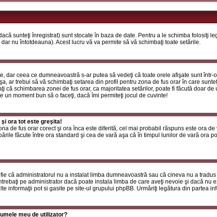
că sunteţi înregistrat) sunt stocate în baza de date. Pentru a le schimba folosiţi l
 dar nu întotdeauna). Acest lucru vă va permite să vă schimbaţi toate setările.
, dar ceea ce dumneavoastră s-ar putea să vedeţi că toate orele afişate sunt într-o z
a, ar trebui să vă schimbaţi setarea din profil pentru zona de fus orar în care sunteţ
i că schimbarea zonei de fus orar, ca majoritatea setărilor, poate fi făcută doar de ut
ste un moment bun să o faceţi, dacă îmi permiteţi jocul de cuvinte!
i ora tot este greşita!
zona de fus orar corect şi ora înca este diferită, cel mai probabil răspuns este ora de
rile făcute între ora standard şi cea de vară aşa că în timpul lunilor de vară ora poa
fie că administratorul nu a instalat limba dumneavoastră sau că cineva nu a tradus
ntrebaţi pe administrator dacă poate instala limba de care aveţi nevoie şi dacă nu exi
te informaţii pot si gasite pe site-ul grupului phpBB. Urmăriţi legătura din partea inf
umele meu de utilizator?