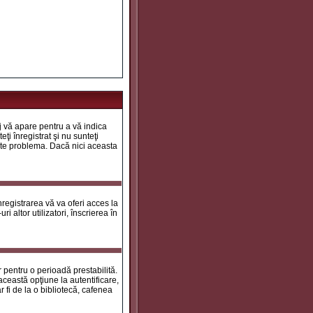
aj vă apare pentru a vă indica
ţi înregistrat şi nu sunteţi
 este problema. Dacă nici aceasta
registrarea vă va oferi acces la
i altor utilizatori, înscrierea în
ar pentru o perioadă prestabilită.
ceastă opţiune la autentificare,
 fi de la o bibliotecă, cafenea