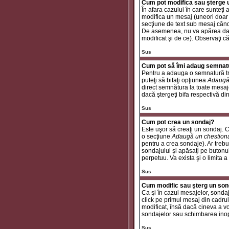
Cum pot modifica sau şterge
În afara cazului în care sunteţ
modifica un mesaj (uneori doar
secţiune de text sub mesaj când 
De asemenea, nu va apărea dacă
modificat şi de ce). Observaţi c
Sus
Cum pot să îmi adaug semnat
Pentru a adauga o semnatură tre
puteţi să bifaţi opţiunea
Adaugă
direct semnătura la toate mesaj
dacă ştergeţi bifa respectivă di
Sus
Cum pot crea un sondaj?
Este uşor să creaţi un sondaj. C
o secţiune
Adaugă un chestion
pentru a crea sondaje). Ar trebui
sondajului şi apăsaţi pe butonu
perpetuu. Va exista şi o limita a
Sus
Cum modific sau şterg un son
Ca şi în cazul mesajelor, sondaj
click pe primul mesaj din cadrul
modificat, însă dacă cineva a v
sondajelor sau schimbarea inop
Sus