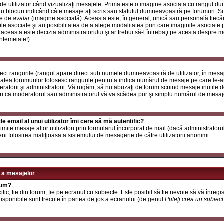
de utilizator când vizualizaţi mesajele. Prima este o imagine asociata cu rangul d
u blocuri indicând câte mesaje aţi scris sau statutul dumneavoastră pe forumuri. S
le de
avatar
(imagine asociată). Aceasta este, în general, unică sau personală fiecăru
e asociate şi au posibilitatea de a alege modalitatea prin care imaginile asociate po
i aceasta este decizia administratorului şi ar trebui să-l întrebaţi pe acesta despre 
întemeiate!)
rect rangurile (rangul apare direct sub numele dumneavoastră de utilizator, în mesaj
itatea forumurilor folosesc rangurile pentru a indica numărul de mesaje pe care le-aţi
deratorii şi administratorii. Vă rugăm, să nu abuzaţi de forum scriind mesaje inutile 
ri ca moderatorul sau administratorul vă va scădea pur şi simplu numărul de mesaj
e email al unui utilizator îmi cere să mă autentific?
t trimite mesaje altor utilizatori prin formularul încorporat de mail (dacă administrator
ni folosirea maliţioasa a sistemului de mesagerie de către utilizatorii anonimi.
 a mesajelor
rum?
ic, fie din forum, fie pe ecranul cu subiecte. Este posibil să fie nevoie să vă înregis
 disponibile sunt trecute în partea de jos a ecranului (de genul
Puteţi crea un subiec