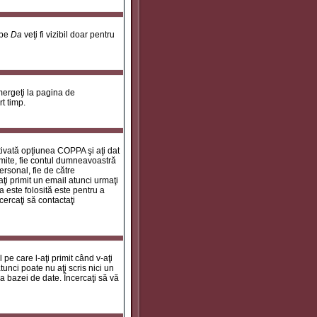
 pe
Da
veţi fi vizibil doar pentru
 mergeţi la pagina de
rt timp.
ctivată opţiunea COPPA şi aţi dat
rimite, fie contul dumneavoastră
personal, fie de către
aţi primit un email atunci urmaţi
a este folosită este pentru a
cercaţi să contactaţi
 pe care l-aţi primit când v-aţi
unci poate nu aţi scris nici un
a bazei de date. Încercaţi să vă