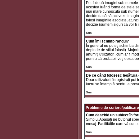
Pot fi două imagini sub numele 
acestea luând forma de stele sa
mai mare cunoscută sub nume
decide dacă să activeze imaginil
folosi imaginile asociate, atunc
decizie (suntem siguri că vor fi 
Sus
Cum îmi schimb rangul?
În general nu puteţi schimba di
depinde de stilul folosit). Major
anumiţi utilizatori, cum ar fi mo
pentru că probabil veţi descope
Sus
De ce când folosesc legătura d
Doar utilizatorii înregistraţi po
lucru se întamplă pentru a preve
Sus
Probleme de scriere/publicare
Cum deschid un subiect în fo
Simplu. Apasaţi pe butonul specif
mesaj. Facilităţile care vă sunt
Sus