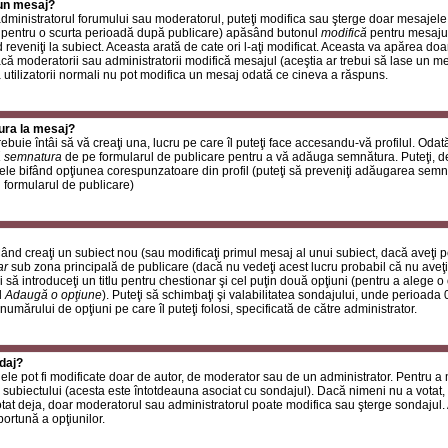
 un mesaj?
i administratorul forumului sau moderatorul, puteţi modifica sau şterge doar mesaje
 pentru o scurta perioadă după publicare) apăsând butonul
modifică
pentru mesajul
reveniţi la subiect. Aceasta arată de cate ori l-aţi modificat. Aceasta va apărea do
 moderatorii sau administratorii modifică mesajul (aceştia ar trebui să lase un m
ă utilizatorii normali nu pot modifica un mesaj odată ce cineva a răspuns.
ura la mesaj?
buie întâi să vă creaţi una, lucru pe care îl puteţi face accesandu-vă profilul. Oda
 semnatura
de pe formularul de publicare pentru a vă adăuga semnătura. Puteţi, 
ele bifând opţiunea corespunzatoare din profil (puteţi să preveniţi adăugarea sem
n formularul de publicare)
ând creaţi un subiect nou (sau modificaţi primul mesaj al unui subiect, dacă aveţi p
ar
sub zona principală de publicare (dacă nu vedeţi acest lucru probabil că nu aveţi
 să introduceţi un titlu pentru chestionar şi cel puţin două opţiuni (pentru a alege o 
l
Adaugă o opţiune
). Puteţi să schimbaţi şi valabilitatea sondajului, unde perioad
 numărului de opţiuni pe care îl puteţi folosi, specificată de către administrator.
daj?
ele pot fi modificate doar de autor, de moderator sau de un administrator. Pentru a
 subiectului (acesta este întotdeauna asociat cu sondajul). Dacă nimeni nu a votat, 
otat deja, doar moderatorul sau administratorul poate modifica sau şterge sondajul.
ortună a opţiunilor.