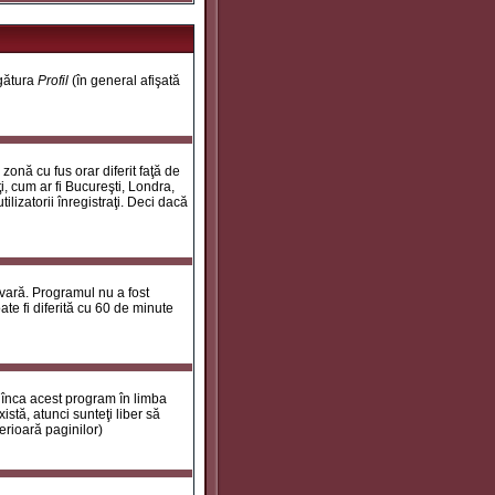
egătura
Profil
(în general afişată
onă cu fus orar diferit faţă de
i, cum ar fi Bucureşti, Londra,
ilizatorii înregistraţi. Deci dacă
 vară. Programul nu a fost
te fi diferită cu 60 de minute
 înca acest program în limba
stă, atunci sunteţi liber să
erioară paginilor)