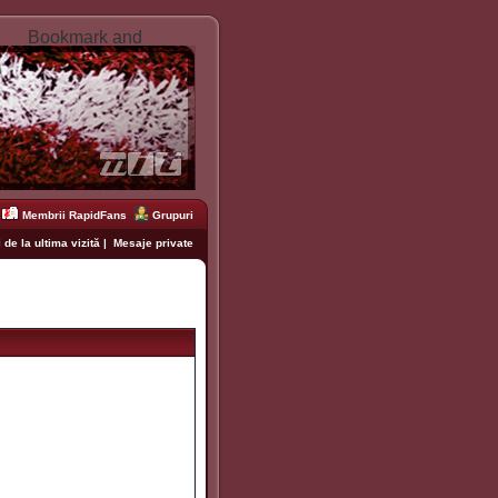
Membrii RapidFans
Grupuri
 de la ultima vizită
|
Mesaje private