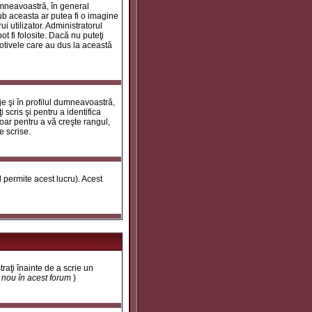
umneavoastră, în general
ub aceasta ar putea fi o imagine
i utilizator. Administratorul
t fi folosite. Dacă nu puteţi
motivele care au dus la această
e şi în profilul dumneavoastră,
 scris şi pentru a identifica
doar pentru a vă creşte rangul,
e scrise.
ul permite acest lucru). Acest
traţi înainte de a scrie un
t nou în acest forum
)