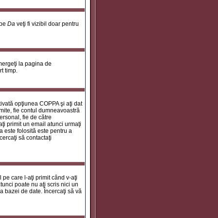
 pe
Da
veţi fi vizibil doar pentru
 mergeţi la pagina de
rt timp.
ctivată opţiunea COPPA şi aţi dat
rimite, fie contul dumneavoastră
personal, fie de către
aţi primit un email atunci urmaţi
a este folosită este pentru a
cercaţi să contactaţi
 pe care l-aţi primit când v-aţi
unci poate nu aţi scris nici un
a bazei de date. Încercaţi să vă