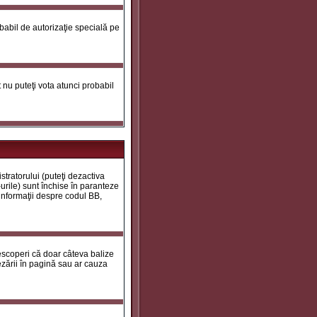
robabil de autorizaţie specială pe
ot nu puteţi vota atunci probabil
tratorului (puteţi dezactiva
urile) sunt închise în paranteze
 informaţii despre codul BB,
descoperi că doar câteva balize
zării în pagină sau ar cauza