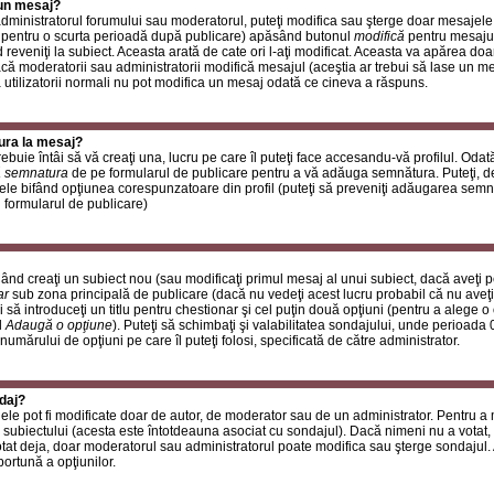
 un mesaj?
i administratorul forumului sau moderatorul, puteţi modifica sau şterge doar mesaje
 pentru o scurta perioadă după publicare) apăsând butonul
modifică
pentru mesajul
reveniţi la subiect. Aceasta arată de cate ori l-aţi modificat. Aceasta va apărea do
 moderatorii sau administratorii modifică mesajul (aceştia ar trebui să lase un m
ă utilizatorii normali nu pot modifica un mesaj odată ce cineva a răspuns.
ura la mesaj?
buie întâi să vă creaţi una, lucru pe care îl puteţi face accesandu-vă profilul. Oda
 semnatura
de pe formularul de publicare pentru a vă adăuga semnătura. Puteţi, 
ele bifând opţiunea corespunzatoare din profil (puteţi să preveniţi adăugarea sem
n formularul de publicare)
ând creaţi un subiect nou (sau modificaţi primul mesaj al unui subiect, dacă aveţi p
ar
sub zona principală de publicare (dacă nu vedeţi acest lucru probabil că nu aveţi
 să introduceţi un titlu pentru chestionar şi cel puţin două opţiuni (pentru a alege o 
l
Adaugă o opţiune
). Puteţi să schimbaţi şi valabilitatea sondajului, unde perioad
 numărului de opţiuni pe care îl puteţi folosi, specificată de către administrator.
daj?
ele pot fi modificate doar de autor, de moderator sau de un administrator. Pentru a
 subiectului (acesta este întotdeauna asociat cu sondajul). Dacă nimeni nu a votat, 
otat deja, doar moderatorul sau administratorul poate modifica sau şterge sondajul.
ortună a opţiunilor.