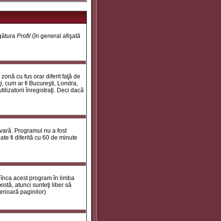
egătura
Profil
(în general afişată
onă cu fus orar diferit faţă de
i, cum ar fi Bucureşti, Londra,
ilizatorii înregistraţi. Deci dacă
 vară. Programul nu a fost
te fi diferită cu 60 de minute
 înca acest program în limba
stă, atunci sunteţi liber să
erioară paginilor)