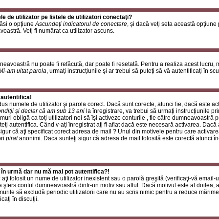
de utilizator pe listele de utilizatori conectaţi?
găsi o opţiune
Ascundeţi indicatorul de conectare
, şi dacă veţi seta această opţiune
oastră. Veţi fi numărat ca utilizator ascuns.
neavoastră nu poate fi refăcută, dar poate fi resetată. Pentru a realiza acest lucru,
Mi-am uitat parola
, urmaţi instrucţiunile şi ar trebui să puteţi să vă autentificaţi în scu
autentifica!
rodus numele de utilizator şi parola corect. Dacă sunt corecte, atunci fie, dacă este a
ndiţii şi declar că am sub 13 ani
la înregistrare, va trebui să urmaţi instrucţiunile p
umuri obligă ca toţi utilizatori noi să îşi activeze conturile , fie către dumneavoastră 
eţi autentifica. Când v-aţi înregistrat aţi fi aflat dacă este necesară activarea. Dacă 
 sigur că aţi specificat corect adresa de mail ? Unul din motivele pentru care activare
ori
pirat
anonimi. Daca sunteţi sigur că adresa de mail folosită este corectă atunci în
 în urmă dar nu mă mai pot autentifica?!
ţi folosit un nume de utilizator inexistent sau o parolă greşită (verificaţi-vă email-ul
 a şters contul dumneavoastră dintr-un motiv sau altul. Dacă motivul este al doilea, at
urile să excludă periodic utilizatorii care nu au scris nimic pentru a reduce mărime
caţi în discuţii.