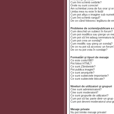
Cum îmi schimb setările?
Orele nu sunt corecte!
Am schimbat zona de fus orar şi ora
Limba mea nu este în listă!
Cum pot afişa o imagine sub numele
Cum îmi schimb rangul?
De ce când folosesc legătura de emai
Probleme de scriere/publicare a 
Cum deschid un subiect în forum?
Cum pot modifica sau şterge un m
Cum pot să îmi adaug semnatura l
Cum pot crea un sondaj?
Cum modific sau şterg un sondaj?
De ce nu pot să accesez un forum
De ce nu pot vota în sondaje?
Formatări şi tipuri de mesaje
Ce este codul BB?
Pot folosi HTML?
Ce sunt
Zâmbetele
?
Pot publica imagini?
Ce sunt anunţurile?
Ce sunt subiectele importante?
Ce sunt subiectele blocate?
Niveluri de utilizatori şi grupuri
Cine sunt administratorii?
Cine sunt moderatorii?
Ce sunt grupurile de utilizatori?
Cum pot să fac parte dintr-un grup d
Cum pot deveni moderatorul unui gru
Mesaje private
Nu pot trimite mesaje private!