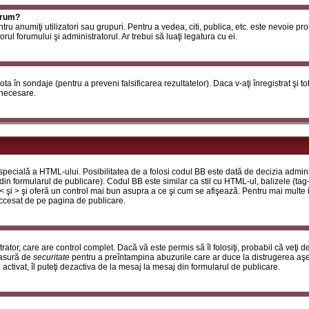
orum?
ntru anumiţi utilizatori sau grupuri. Pentru a vedea, citi, publica, etc. este nevoie p
ul forumului şi administratorul. Ar trebui să luaţi legatura cu ei.
 vota în sondaje (pentru a preveni falsificarea rezultatelor). Daca v-aţi înregistrat şi t
 necesare.
ecială a HTML-ului. Posibilitatea de a folosi codul BB este dată de decizia adminis
in formularul de publicare). Codul BB este similar ca stil cu HTML-ul, balizele (tag-
 < şi > şi oferă un control mai bun asupra a ce şi cum se afişează. Pentru mai multe
 accesat de pe pagina de publicare.
ator, care are control complet. Dacă vă este permis să îl folosiţi, probabil că veţi 
masură de
securitate
pentru a preîntampina abuzurile care ar duce la distrugerea aşe
tivat, îl puteţi dezactiva de la mesaj la mesaj din formularul de publicare.