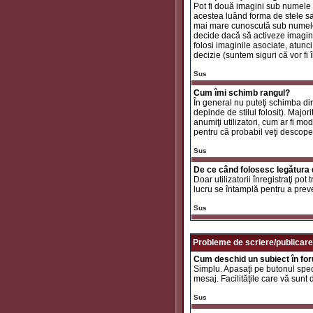
Pot fi două imagini sub numele 
acestea luând forma de stele sa
mai mare cunoscută sub nume
decide dacă să activeze imaginil
folosi imaginile asociate, atunc
decizie (suntem siguri că vor fi 
Sus
Cum îmi schimb rangul?
În general nu puteţi schimba di
depinde de stilul folosit). Major
anumiţi utilizatori, cum ar fi mo
pentru că probabil veţi descope
Sus
De ce când folosesc legătura d
Doar utilizatorii înregistraţi po
lucru se întamplă pentru a preve
Sus
Probleme de scriere/publicare
Cum deschid un subiect în fo
Simplu. Apasaţi pe butonul specif
mesaj. Facilităţile care vă sunt
Sus