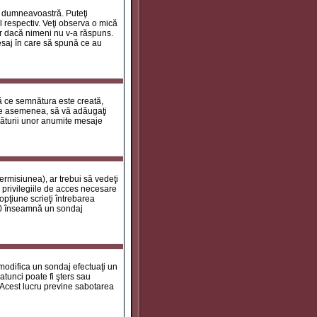
le dumneavoastră. Puteţi
 respectiv. Veţi observa o mică
ar dacă nimeni nu v-a răspuns.
esaj în care să spună ce au
tă ce semnătura este creată,
de asemenea, să vă adăugaţi
năturii unor anumite mesaje
ermisiunea), ar trebui să vedeţi
 privilegiile de acces necesare
opţiune scrieţi întrebarea
a 0 înseamnă un sondaj
 modifica un sondaj efectuaţi un
atunci poate fi şters sau
 Acest lucru previne sabotarea