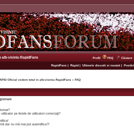
n alb-visiniu RapidFans
Profil
FAQ
Căutare
RapidFans
|
Rapid
|
Ultimele discutii si noutati
|
Postări
APID Oficial vedem totul in alb-visiniu RapidFans
»
FAQ
gistrare
utomat?
lizator pe listele de utilizatori conectaţi?
tifica!
mă dar nu mă mai pot autentifica?!