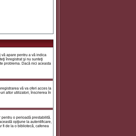
aj vă apare pentru a vă indica
ţi înregistrat şi nu sunteţi
 este problema. Dacă nici aceasta
registrarea vă va oferi acces la
i altor utilizatori, înscrierea în
ar pentru o perioadă prestabilită.
ceastă opţiune la autentificare,
 fi de la o bibliotecă, cafenea