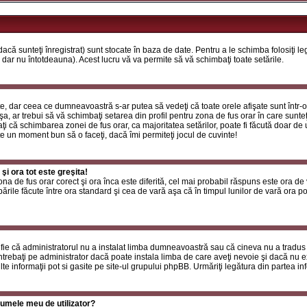
că sunteţi înregistrat) sunt stocate în baza de date. Pentru a le schimba folosiţi l
 dar nu întotdeauna). Acest lucru vă va permite să vă schimbaţi toate setările.
, dar ceea ce dumneavoastră s-ar putea să vedeţi că toate orele afişate sunt într-o z
a, ar trebui să vă schimbaţi setarea din profil pentru zona de fus orar în care sunteţ
i că schimbarea zonei de fus orar, ca majoritatea setărilor, poate fi făcută doar de ut
ste un moment bun să o faceţi, dacă îmi permiteţi jocul de cuvinte!
i ora tot este greşita!
zona de fus orar corect şi ora înca este diferită, cel mai probabil răspuns este ora de
rile făcute între ora standard şi cea de vară aşa că în timpul lunilor de vară ora poa
fie că administratorul nu a instalat limba dumneavoastră sau că cineva nu a tradus
ntrebaţi pe administrator dacă poate instala limba de care aveţi nevoie şi dacă nu exi
te informaţii pot si gasite pe site-ul grupului phpBB. Urmăriţi legătura din partea inf
umele meu de utilizator?