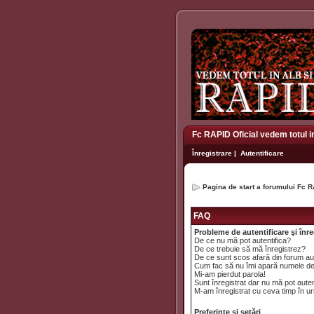
Fc RAPID Oficial vedem totul i
Înregistrare
|
Autentificare
Pagina de start a forumului Fc R
FAQ
Probleme de autentificare şi înre
De ce nu mă pot autentifica?
De ce trebuie să mă înregistrez?
De ce sunt scos afară din forum a
Cum fac să nu îmi apară numele de uti
Mi-am pierdut parola!
Sunt înregistrat dar nu mă pot auten
M-am înregistrat cu ceva timp în ur
Preferinţe şi setări