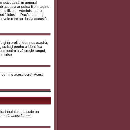
umneavoastră, în general
ub aceasta ar putea fi o imagine
i utilizator. Administratorul
t fi folosite. Dacă nu puteţi
motivele care au dus la această
e şi în profilul dumneavoastră,
 scris şi pentru a identifica
doar pentru a vă creşte rangul,
e scrise.
ul permite acest lucru). Acest
traţi înainte de a scrie un
t nou în acest forum
)