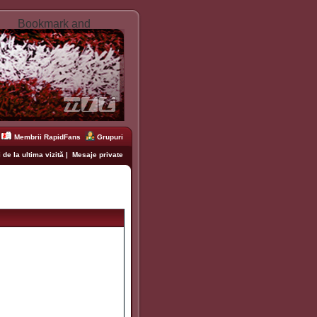
Membrii RapidFans
Grupuri
 de la ultima vizită
|
Mesaje private