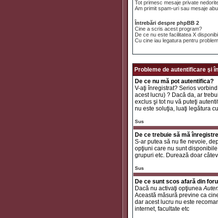
Tot primesc mesaje private nedorit
Am primit spam-uri sau mesaje abuz
Întrebări despre phpBB 2
Cine a scris acest program?
De ce nu este facilitatea X disponib
Cu cine iau legatura pentru problem
Probleme de autentificare şi î
De ce nu mă pot autentifica?
V-aţi înregistrat? Serios vorbind
acest lucru) ? Dacă da, ar trebui
exclus şi tot nu vă puteţi autent
nu este soluţia, luaţi legătura c
Sus
De ce trebuie să mă înregistr
S-ar putea să nu fie nevoie, dep
opţiuni care nu sunt disponibile 
grupuri etc. Durează doar câtev
Sus
De ce sunt scos afară din fo
Dacă nu activaţi opţiunea
Auten
Această măsură previne ca cinev
dar acest lucru nu este recomand
internet, facultate etc