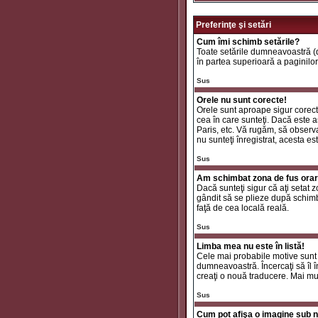
Preferinţe şi setări
Cum îmi schimb setările?
Toate setările dumneavoastră (da
în partea superioară a paginilor
Sus
Orele nu sunt corecte!
Orele sunt aproape sigur corecte
cea în care sunteţi. Dacă este aş
Paris, etc. Vă rugăm, să observaţ
nu sunteţi înregistrat, acesta e
Sus
Am schimbat zona de fus orar ş
Dacă sunteţi sigur că aţi setat 
gândit să se plieze după schimbă
faţă de cea locală reală.
Sus
Limba mea nu este în listă!
Cele mai probabile motive sunt 
dumneavoastră. Încercaţi să îl î
creaţi o nouă traducere. Mai mul
Sus
Cum pot afişa o imagine sub n