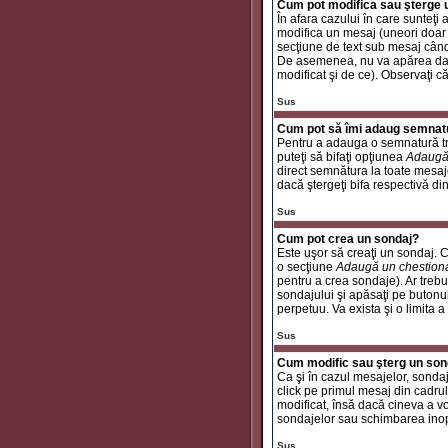
Cum pot modifica sau şterge
În afara cazului în care sunteţ
modifica un mesaj (uneori doar
secţiune de text sub mesaj când 
De asemenea, nu va apărea dacă
modificat şi de ce). Observaţi c
Sus
Cum pot să îmi adaug semnat
Pentru a adauga o semnatură tre
puteţi să bifaţi opţiunea
Adaugă
direct semnătura la toate mesaj
dacă ştergeţi bifa respectivă di
Sus
Cum pot crea un sondaj?
Este uşor să creaţi un sondaj. C
o secţiune
Adaugă un chestion
pentru a crea sondaje). Ar trebui
sondajului şi apăsaţi pe butonu
perpetuu. Va exista şi o limita a
Sus
Cum modific sau şterg un son
Ca şi în cazul mesajelor, sondaj
click pe primul mesaj din cadrul
modificat, însă dacă cineva a v
sondajelor sau schimbarea inop
Sus