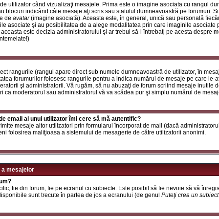
de utilizator când vizualizaţi mesajele. Prima este o imagine asociata cu rangul d
u blocuri indicând câte mesaje aţi scris sau statutul dumneavoastră pe forumuri. S
le de
avatar
(imagine asociată). Aceasta este, în general, unică sau personală fiecăru
e asociate şi au posibilitatea de a alege modalitatea prin care imaginile asociate po
i aceasta este decizia administratorului şi ar trebui să-l întrebaţi pe acesta despre 
întemeiate!)
rect rangurile (rangul apare direct sub numele dumneavoastră de utilizator, în mesaj
itatea forumurilor folosesc rangurile pentru a indica numărul de mesaje pe care le-aţi
deratorii şi administratorii. Vă rugăm, să nu abuzaţi de forum scriind mesaje inutile 
ri ca moderatorul sau administratorul vă va scădea pur şi simplu numărul de mesaj
e email al unui utilizator îmi cere să mă autentific?
t trimite mesaje altor utilizatori prin formularul încorporat de mail (dacă administrator
ni folosirea maliţioasa a sistemului de mesagerie de către utilizatorii anonimi.
 a mesajelor
rum?
ic, fie din forum, fie pe ecranul cu subiecte. Este posibil să fie nevoie să vă înregis
 disponibile sunt trecute în partea de jos a ecranului (de genul
Puteţi crea un subiec