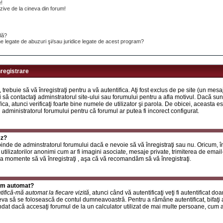
e!
ive de la cineva din forum!
ilă?
e legate de abuzuri şi/sau juridice legate de acest program?
nregistrare
, trebuie să vă înregistraţi pentru a vă autentifica. Aţi fost exclus de pe site (un mes
 să contactaţi adminstratorul site-ului sau forumului pentru a afla motivul. Dacă sunte
ifica, atunci verificaţi foarte bine numele de utilizator şi parola. De obicei, aceasta
u administratorul forumului pentru că forumul ar putea fi incorect configurat.
ez?
inde de adminstratorul forumului dacă e nevoie să vă înregistraţi sau nu. Oricum, în
utilizatorilor anonimi cum ar fi imagini asociate, mesaje private, trimiterea de email-ur
a momente să vă înregistraţi , aşa că vă recomandăm să vă înregistraţi.
rum automat?
tifică-mă automat la fiecare vizită
, atunci când vă autentificaţi veţi fi autentificat do
a să se folosească de contul dumneavoastră. Pentru a rămâne autentificat, bifaţi a
at dacă accesaţi forumul de la un calculator utilizat de mai multe persoane, cum ar