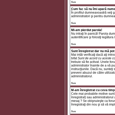
Sus
Cum fac să nu îmi apară numele 
În profilul dumneavoastră veţi 
administratori şi pentru dumneav
Sus
Mi-am pierdut parola!
Nu intraţi în panică! Parola dum
autentificare şi folosiţi legătura
Sus
Sunt înregistrat dar nu mă pot 
Mai intâi verificaţi dacă aţi int
bifat
Sunt de acord cu aceste co
trebuie să fie activat. Unele for
administrator înainte de a vă put
instrucţiunile. Dacă nu, sunteţi
preveni abuzul de către utilizat
administratorul.
Sus
M-am înregistrat cu ceva timp
Cele mai probabile motive sunt: a
înregistrat) sau administratorul
mesaj ? Se obişnuieşte ca forum
înregistraţi din nou şi să vă impli
Sus