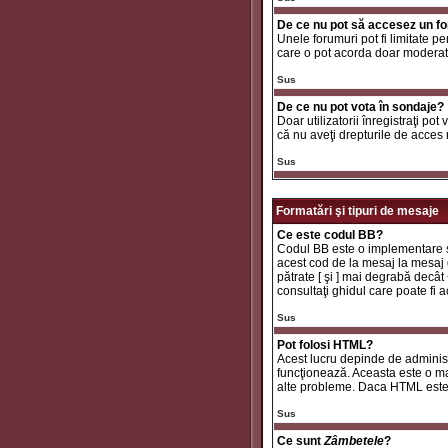
De ce nu pot să accesez un f
Unele forumuri pot fi limitate pe
care o pot acorda doar moderator
Sus
De ce nu pot vota în sondaje?
Doar utilizatorii înregistraţi pot
că nu aveţi drepturile de acces
Sus
Formatări şi tipuri de mesaje
Ce este codul BB?
Codul BB este o implementare sp
acest cod de la mesaj la mesaj d
pătrate [ şi ] mai degrabă decât
consultaţi ghidul care poate fi
Sus
Pot folosi HTML?
Acest lucru depinde de administr
funcţionează. Aceasta este o 
alte probleme. Daca HTML este ac
Sus
Ce sunt
Zâmbetele
?