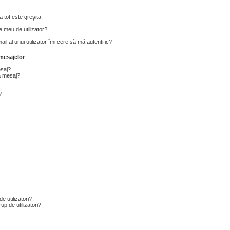
 tot este greşita!
 meu de utilizator?
l al unui utilizator îmi cere să mă autentific?
mesajelor
esaj?
a mesaj?
?
e utilizatori?
p de utilizatori?