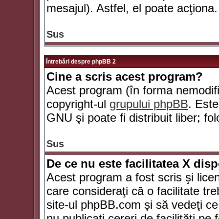
mesajul). Astfel, el poate acţiona.
Sus
Întrebări despre phpBB 2
Cine a scris acest program?
Acest program (în forma nemodific
copyright-ul
grupului phpBB
. Este
GNU şi poate fi distribuit liber; fo
Sus
De ce nu este facilitatea X dis
Acest program a fost scris şi lice
care consideraţi că o facilitate tr
site-ul phpBB.com şi să vedeţi c
nu publicaţi cereri de facilităţi p