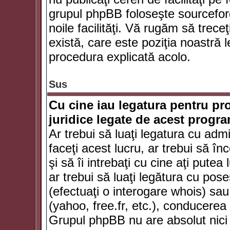
grupul phpBB foloseşte sourceforg
noile facilităţi. Vă rugăm să trece
există, care este poziţia noastră l
procedura explicată acolo.
Sus
Cu cine iau legatura pentru pr
juridice legate de acest progr
Ar trebui să luaţi legatura cu adm
faceţi acest lucru, ar trebui să în
şi să îi intrebaţi cu cine aţi putea
ar trebui să luaţi legătura cu po
(efectuaţi o interogare whois) sa
(yahoo, free.fr, etc.), conducere
Grupul phpBB nu are absolut nici u