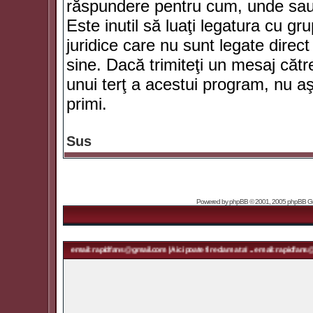
răspundere pentru cum, unde sau 
Este inutil să luaţi legatura cu g
juridice care nu sunt legate dir
sine. Dacă trimiteţi un mesaj căt
unui terţ a acestui program, nu a
primi.
Sus
Powered by
phpBB
© 2001, 2005 phpBB Grou
ma ta! ... email: rapidfans@gmail.com | Aici poate fi reclama ta! ... email: rapidfans@gmail.com