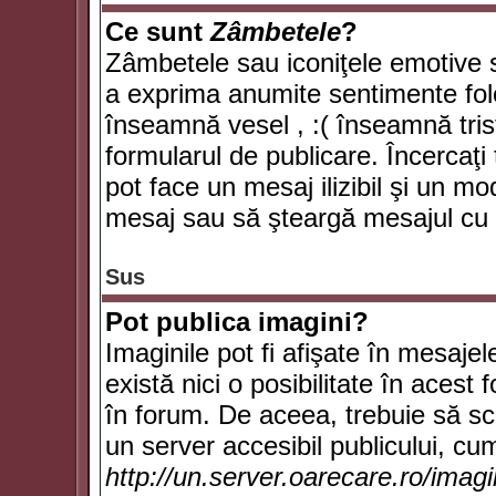
Ce sunt
Zâmbetele
?
Zâmbetele sau iconiţele emotive su
a exprima anumite sentimente fol
înseamnă vesel , :( înseamnă trist
formularul de publicare. Încercaţi 
pot face un mesaj ilizibil şi un mo
mesaj sau să şteargă mesajul cu t
Sus
Pot publica imagini?
Imaginile pot fi afişate în mesaj
există nici o posibilitate în acest
în forum. De aceea, trebuie să scr
un server accesibil publicului, cum
http://un.server.oarecare.ro/imag