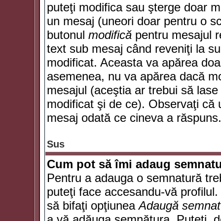
puteţi modifica sau şterge doar 
un mesaj (uneori doar pentru o s
butonul
modifică
pentru mesajul r
text sub mesaj când reveniţi la sub
modificat. Aceasta va apărea doa
asemenea, nu va apărea dacă mode
mesajul (aceştia ar trebui să las
modificat şi de ce). Observaţi că u
mesaj odată ce cineva a răspuns
Sus
Cum pot să îmi adaug semnatu
Pentru a adauga o semnatură trebu
puteţi face accesandu-vă profilul
să bifaţi opţiunea
Adaugă semnat
a vă adăuga semnătura. Puteţi, d