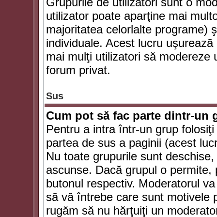
Grupurile de utilizatori sunt o mod
utilizator poate aparţine mai multo
majoritatea celorlalte programe) ş
individuale. Acest lucru uşurează
mai mulţi utilizatori să modereze
forum privat.
Sus
Cum pot să fac parte dintr-un g
Pentru a intra într-un grup folosiţ
partea de sus a paginii (acest lucr
Nu toate grupurile sunt deschise, u
ascunse. Dacă grupul o permite, pu
butonul respectiv. Moderatorul va
să vă întrebe care sunt motivele pe
rugăm să nu hărţuiţi un moderato