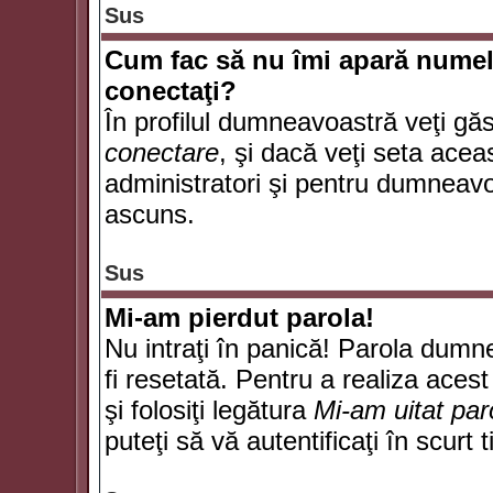
Sus
Cum fac să nu îmi apară numele d
conectaţi?
În profilul dumneavoastră veţi gă
conectare
, şi dacă veţi seta ace
administratori şi pentru dumneavoa
ascuns.
Sus
Mi-am pierdut parola!
Nu intraţi în panică! Parola dumn
fi resetată. Pentru a realiza acest
şi folosiţi legătura
Mi-am uitat par
puteţi să vă autentificaţi în scurt 