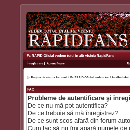
Fc RAPID Oficial vedem totul in alb-visiniu RapidFans
Înregistrare
|
Autentificare
R
Pagina de start a forumului Fc RAPID Oficial vedem totul in alb-visin
FAQ
Probleme de autentificare şi înreg
De ce nu mă pot autentifica?
De ce trebuie să mă înregistrez?
De ce sunt scos afară din forum aut
Cum fac să nu îmi apară numele de util