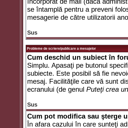
încorporat de mail (dacă administr
se întamplă pentru a preveni folo
mesagerie de către utilizatorii an
Sus
Probleme de scriere/publicare a mesajelor
Cum deschid un subiect în fo
Simplu. Apasaţi pe butonul specifi
subiecte. Este posibil să fie nevoi
mesaj. Facilităţile care vă sunt di
ecranului (de genul
Puteţi crea u
Sus
Cum pot modifica sau şterge 
În afara cazului în care sunteţi a