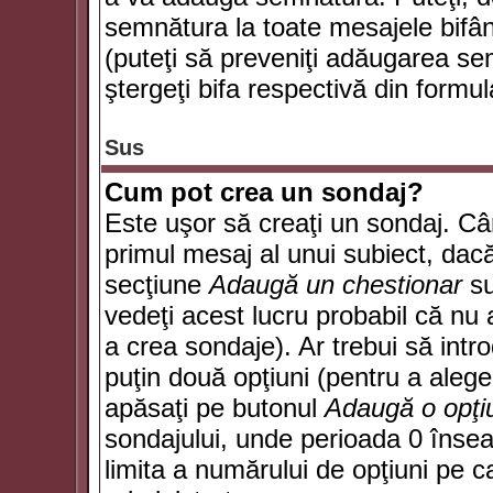
semnătura la toate mesajele bifân
(puteţi să preveniţi adăugarea s
ştergeţi bifa respectivă din formul
Sus
Cum pot crea un sondaj?
Este uşor să creaţi un sondaj. Câ
primul mesaj al unui subiect, dacă
secţiune
Adaugă un chestionar
su
vedeţi acest lucru probabil că nu 
a crea sondaje). Ar trebui să intro
puţin două opţiuni (pentru a alege 
apăsaţi pe butonul
Adaugă o opţi
sondajului, unde perioada 0 înse
limita a numărului de opţiuni pe car