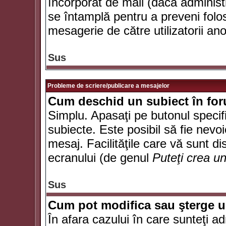
încorporat de mail (dacă administr
se întamplă pentru a preveni folo
mesagerie de către utilizatorii an
Sus
Probleme de scriere/publicare a mesajelor
Cum deschid un subiect în fo
Simplu. Apasaţi pe butonul specifi
subiecte. Este posibil să fie nevoi
mesaj. Facilităţile care vă sunt di
ecranului (de genul
Puteţi crea u
Sus
Cum pot modifica sau şterge 
În afara cazului în care sunteţi a