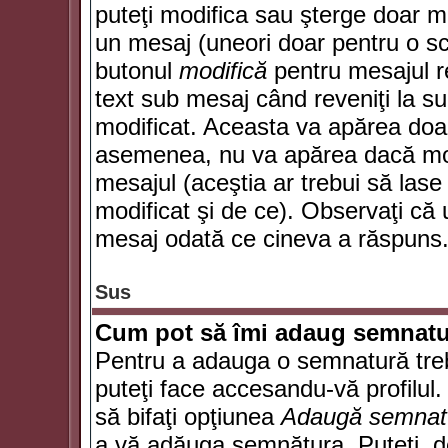
puteţi modifica sau şterge doar 
un mesaj (uneori doar pentru o s
butonul
modifică
pentru mesajul r
text sub mesaj când reveniţi la sub
modificat. Aceasta va apărea doa
asemenea, nu va apărea dacă mode
mesajul (aceştia ar trebui să las
modificat şi de ce). Observaţi că u
mesaj odată ce cineva a răspuns
Sus
Cum pot să îmi adaug semnatu
Pentru a adauga o semnatură trebu
puteţi face accesandu-vă profilul
să bifaţi opţiunea
Adaugă semnat
a vă adăuga semnătura. Puteţi, d