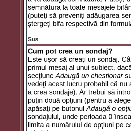
semnătura la toate mesajele bifân
(puteţi să preveniţi adăugarea s
ştergeţi bifa respectivă din formul
Sus
Cum pot crea un sondaj?
Este uşor să creaţi un sondaj. Câ
primul mesaj al unui subiect, dacă
secţiune
Adaugă un chestionar
su
vedeţi acest lucru probabil că nu 
a crea sondaje). Ar trebui să intro
puţin două opţiuni (pentru a alege 
apăsaţi pe butonul
Adaugă o opţi
sondajului, unde perioada 0 înse
limita a numărului de opţiuni pe car