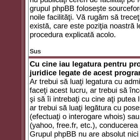
grupul phpBB foloseşte sourceforg
noile facilităţi. Vă rugăm să trece
există, care este poziţia noastră l
procedura explicată acolo.
Sus
Cu cine iau legatura pentru pr
juridice legate de acest progr
Ar trebui să luaţi legatura cu adm
faceţi acest lucru, ar trebui să în
şi să îi intrebaţi cu cine aţi putea
ar trebui să luaţi legătura cu po
(efectuaţi o interogare whois) sa
(yahoo, free.fr, etc.), conducere
Grupul phpBB nu are absolut nici u