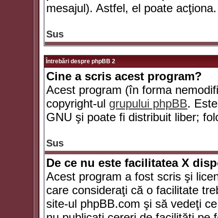
mesajul). Astfel, el poate acţiona.
Sus
Întrebări despre phpBB 2
Cine a scris acest program?
Acest program (în forma nemodific
copyright-ul
grupului phpBB
. Este
GNU şi poate fi distribuit liber; fo
Sus
De ce nu este facilitatea X dis
Acest program a fost scris şi lice
care consideraţi că o facilitate tr
site-ul phpBB.com şi să vedeţi c
nu publicaţi cereri de facilităţi p