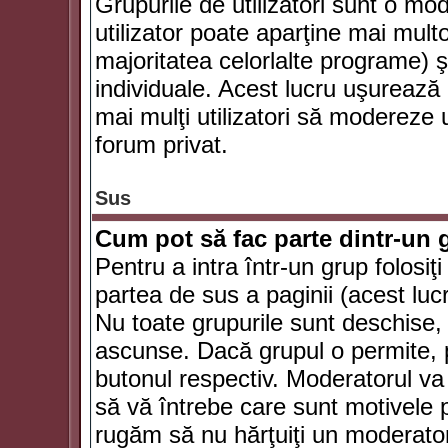
Grupurile de utilizatori sunt o mod
utilizator poate aparţine mai multo
majoritatea celorlalte programe) ş
individuale. Acest lucru uşurează
mai mulţi utilizatori să modereze
forum privat.
Sus
Cum pot să fac parte dintr-un g
Pentru a intra într-un grup folosiţ
partea de sus a paginii (acest lucr
Nu toate grupurile sunt deschise, u
ascunse. Dacă grupul o permite, pu
butonul respectiv. Moderatorul va
să vă întrebe care sunt motivele pe
rugăm să nu hărţuiţi un moderato