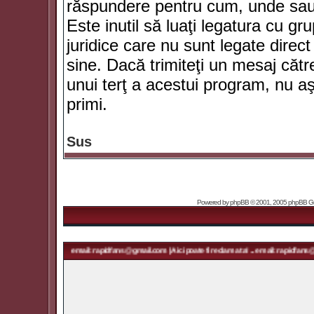
răspundere pentru cum, unde sau 
Este inutil să luaţi legatura cu g
juridice care nu sunt legate dir
sine. Dacă trimiteţi un mesaj căt
unui terţ a acestui program, nu a
primi.
Sus
Powered by
phpBB
© 2001, 2005 phpBB Grou
a ta! ... email: rapidfans@gmail.com | Aici poate fi reclama ta! ... email: rapidfans@gmail.com