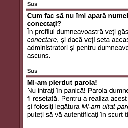
Sus
Cum fac să nu îmi apară numele d
conectaţi?
În profilul dumneavoastră veţi gă
conectare
, şi dacă veţi seta ace
administratori şi pentru dumneavoa
ascuns.
Sus
Mi-am pierdut parola!
Nu intraţi în panică! Parola dumn
fi resetată. Pentru a realiza acest
şi folosiţi legătura
Mi-am uitat par
puteţi să vă autentificaţi în scurt 