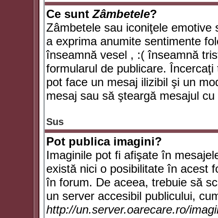
Ce sunt
Zâmbetele
?
Zâmbetele sau iconiţele emotive su
a exprima anumite sentimente fol
înseamnă vesel , :( înseamnă trist
formularul de publicare. Încercaţi 
pot face un mesaj ilizibil şi un mo
mesaj sau să şteargă mesajul cu t
Sus
Pot publica imagini?
Imaginile pot fi afişate în mesaj
există nici o posibilitate în acest
în forum. De aceea, trebuie să scr
un server accesibil publicului, cum
http://un.server.oarecare.ro/imag