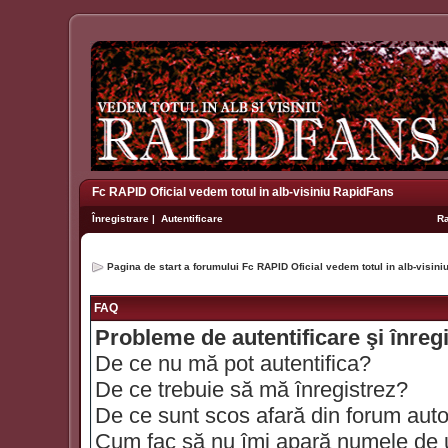
Fc RAPID Oficial vedem totul in alb-visiniu RapidFans
Înregistrare
|
Autentificare
R
Pagina de start a forumului Fc RAPID Oficial vedem totul in alb-visin
FAQ
Probleme de autentificare şi înreg
De ce nu mă pot autentifica?
De ce trebuie să mă înregistrez?
De ce sunt scos afară din forum aut
Cum fac să nu îmi apară numele de util