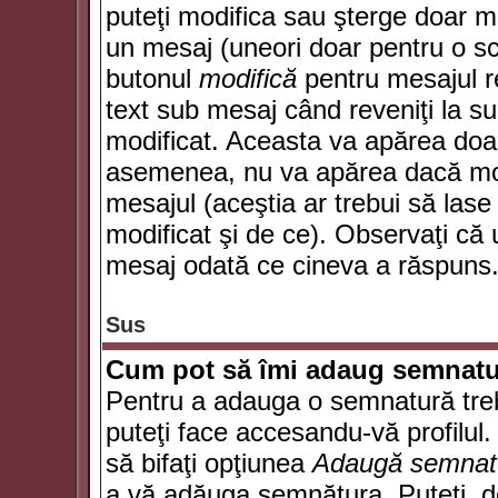
puteţi modifica sau şterge doar 
un mesaj (uneori doar pentru o s
butonul
modifică
pentru mesajul r
text sub mesaj când reveniţi la sub
modificat. Aceasta va apărea doa
asemenea, nu va apărea dacă mode
mesajul (aceştia ar trebui să las
modificat şi de ce). Observaţi că u
mesaj odată ce cineva a răspuns
Sus
Cum pot să îmi adaug semnatu
Pentru a adauga o semnatură trebu
puteţi face accesandu-vă profilul
să bifaţi opţiunea
Adaugă semnat
a vă adăuga semnătura. Puteţi, d