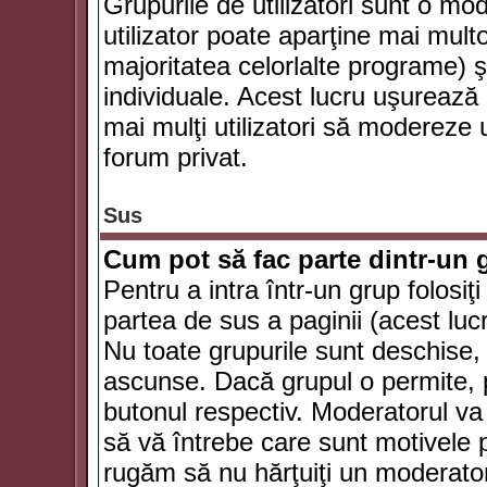
Grupurile de utilizatori sunt o mod
utilizator poate aparţine mai multo
majoritatea celorlalte programe) ş
individuale. Acest lucru uşurează
mai mulţi utilizatori să modereze
forum privat.
Sus
Cum pot să fac parte dintr-un g
Pentru a intra într-un grup folosiţ
partea de sus a paginii (acest lucr
Nu toate grupurile sunt deschise, u
ascunse. Dacă grupul o permite, pu
butonul respectiv. Moderatorul va
să vă întrebe care sunt motivele pe
rugăm să nu hărţuiţi un moderato