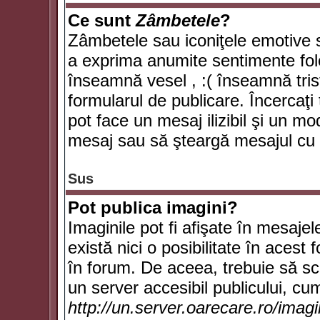
Ce sunt
Zâmbetele
?
Zâmbetele sau iconiţele emotive su
a exprima anumite sentimente fol
înseamnă vesel , :( înseamnă trist
formularul de publicare. Încercaţi 
pot face un mesaj ilizibil şi un mo
mesaj sau să şteargă mesajul cu t
Sus
Pot publica imagini?
Imaginile pot fi afişate în mesaj
există nici o posibilitate în acest
în forum. De aceea, trebuie să scr
un server accesibil publicului, cum
http://un.server.oarecare.ro/imag