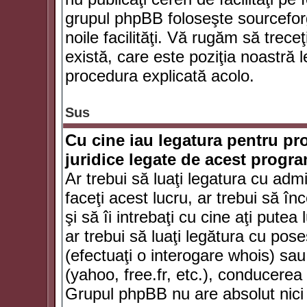
grupul phpBB foloseşte sourceforg
noile facilităţi. Vă rugăm să trece
există, care este poziţia noastră l
procedura explicată acolo.
Sus
Cu cine iau legatura pentru pr
juridice legate de acest progr
Ar trebui să luaţi legatura cu adm
faceţi acest lucru, ar trebui să în
şi să îi intrebaţi cu cine aţi putea
ar trebui să luaţi legătura cu po
(efectuaţi o interogare whois) sa
(yahoo, free.fr, etc.), conducere
Grupul phpBB nu are absolut nici u