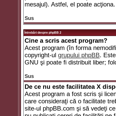
mesajul). Astfel, el poate acţiona.
Sus
Întrebări despre phpBB 2
Cine a scris acest program?
Acest program (în forma nemodific
copyright-ul
grupului phpBB
. Este
GNU şi poate fi distribuit liber; fo
Sus
De ce nu este facilitatea X dis
Acest program a fost scris şi lice
care consideraţi că o facilitate tr
site-ul phpBB.com şi să vedeţi c
nu publicaţi cereri de facilităţi p