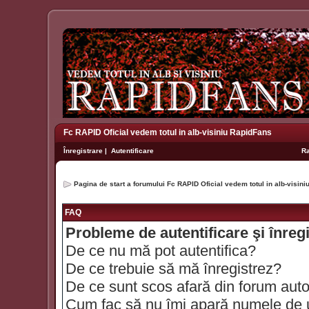
Fc RAPID Oficial vedem totul in alb-visiniu RapidFans
Înregistrare
|
Autentificare
R
Pagina de start a forumului Fc RAPID Oficial vedem totul in alb-visin
FAQ
Probleme de autentificare şi înreg
De ce nu mă pot autentifica?
De ce trebuie să mă înregistrez?
De ce sunt scos afară din forum aut
Cum fac să nu îmi apară numele de util