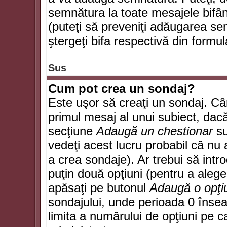
semnătura la toate mesajele bifân
(puteţi să preveniţi adăugarea s
ştergeţi bifa respectivă din formul
Sus
Cum pot crea un sondaj?
Este uşor să creaţi un sondaj. Câ
primul mesaj al unui subiect, dacă
secţiune
Adaugă un chestionar
su
vedeţi acest lucru probabil că nu 
a crea sondaje). Ar trebui să intro
puţin două opţiuni (pentru a alege 
apăsaţi pe butonul
Adaugă o opţi
sondajului, unde perioada 0 înse
limita a numărului de opţiuni pe car