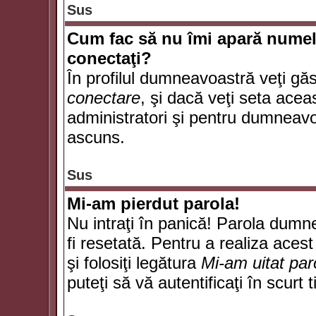
Sus
Cum fac să nu îmi apară numele d
conectaţi?
În profilul dumneavoastră veţi gă
conectare
, şi dacă veţi seta ace
administratori şi pentru dumneavoa
ascuns.
Sus
Mi-am pierdut parola!
Nu intraţi în panică! Parola dumn
fi resetată. Pentru a realiza acest
şi folosiţi legătura
Mi-am uitat par
puteţi să vă autentificaţi în scurt 