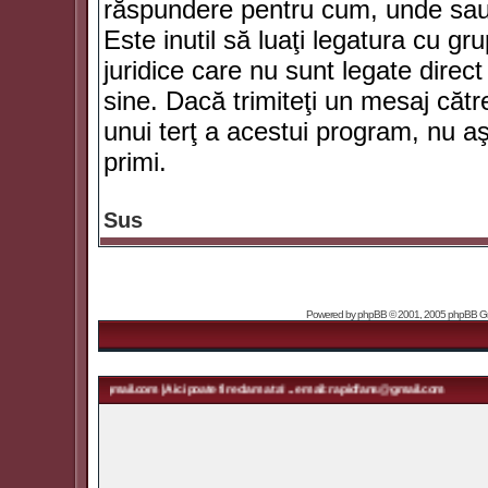
răspundere pentru cum, unde sau 
Este inutil să luaţi legatura cu g
juridice care nu sunt legate dir
sine. Dacă trimiteţi un mesaj căt
unui terţ a acestui program, nu a
primi.
Sus
Powered by
phpBB
© 2001, 2005 phpBB Grou
idfans@gmail.com | Aici poate fi reclama ta! ... email: rapidfans@gmail.com