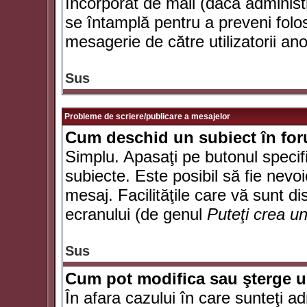
încorporat de mail (dacă administr
se întamplă pentru a preveni folo
mesagerie de către utilizatorii an
Sus
Probleme de scriere/publicare a mesajelor
Cum deschid un subiect în fo
Simplu. Apasaţi pe butonul specifi
subiecte. Este posibil să fie nevoi
mesaj. Facilităţile care vă sunt di
ecranului (de genul
Puteţi crea u
Sus
Cum pot modifica sau şterge 
În afara cazului în care sunteţi a