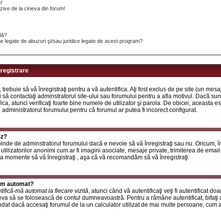
e!
ive de la cineva din forum!
ilă?
e legate de abuzuri şi/sau juridice legate de acest program?
nregistrare
, trebuie să vă înregistraţi pentru a vă autentifica. Aţi fost exclus de pe site (un mes
 să contactaţi adminstratorul site-ului sau forumului pentru a afla motivul. Dacă sunte
ifica, atunci verificaţi foarte bine numele de utilizator şi parola. De obicei, aceasta
u administratorul forumului pentru că forumul ar putea fi incorect configurat.
ez?
inde de adminstratorul forumului dacă e nevoie să vă înregistraţi sau nu. Oricum, în
utilizatorilor anonimi cum ar fi imagini asociate, mesaje private, trimiterea de email-ur
a momente să vă înregistraţi , aşa că vă recomandăm să vă înregistraţi.
rum automat?
tifică-mă automat la fiecare vizită
, atunci când vă autentificaţi veţi fi autentificat do
a să se folosească de contul dumneavoastră. Pentru a rămâne autentificat, bifaţi a
at dacă accesaţi forumul de la un calculator utilizat de mai multe persoane, cum ar