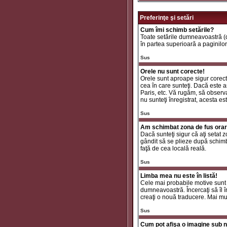
Preferinţe şi setări
Cum îmi schimb setările?
Toate setările dumneavoastră (da
în partea superioară a paginilor
Sus
Orele nu sunt corecte!
Orele sunt aproape sigur corecte
cea în care sunteţi. Dacă este aş
Paris, etc. Vă rugăm, să observaţ
nu sunteţi înregistrat, acesta e
Sus
Am schimbat zona de fus orar ş
Dacă sunteţi sigur că aţi setat 
gândit să se plieze după schimbă
faţă de cea locală reală.
Sus
Limba mea nu este în listă!
Cele mai probabile motive sunt 
dumneavoastră. Încercaţi să îl î
creaţi o nouă traducere. Mai mul
Sus
Cum pot afişa o imagine sub n