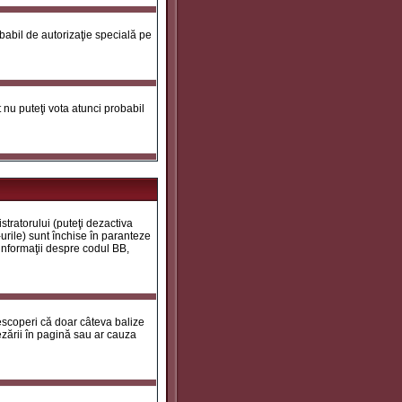
robabil de autorizaţie specială pe
ot nu puteţi vota atunci probabil
tratorului (puteţi dezactiva
urile) sunt închise în paranteze
 informaţii despre codul BB,
descoperi că doar câteva balize
zării în pagină sau ar cauza