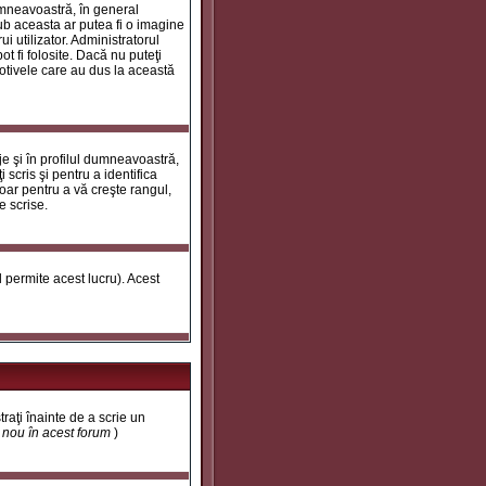
umneavoastră, în general
ub aceasta ar putea fi o imagine
i utilizator. Administratorul
t fi folosite. Dacă nu puteţi
motivele care au dus la această
e şi în profilul dumneavoastră,
 scris şi pentru a identifica
doar pentru a vă creşte rangul,
e scrise.
ul permite acest lucru). Acest
traţi înainte de a scrie un
t nou în acest forum
)