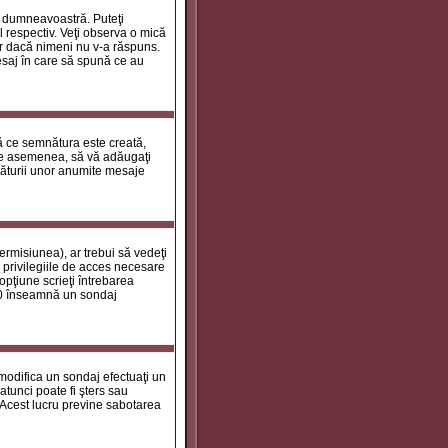
le dumneavoastră. Puteţi
 respectiv. Veţi observa o mică
ar dacă nimeni nu v-a răspuns.
esaj în care să spună ce au
tă ce semnătura este creată,
de asemenea, să vă adăugaţi
năturii unor anumite mesaje
ermisiunea), ar trebui să vedeţi
 privilegiile de acces necesare
opţiune scrieţi întrebarea
a 0 înseamnă un sondaj
 modifica un sondaj efectuaţi un
atunci poate fi şters sau
 Acest lucru previne sabotarea