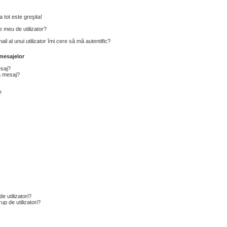
 tot este greşita!
 meu de utilizator?
l al unui utilizator îmi cere să mă autentific?
mesajelor
esaj?
a mesaj?
?
e utilizatori?
p de utilizatori?