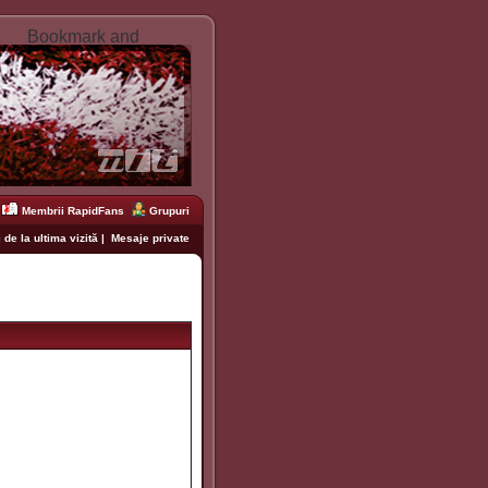
Membrii RapidFans
Grupuri
 de la ultima vizită
|
Mesaje private