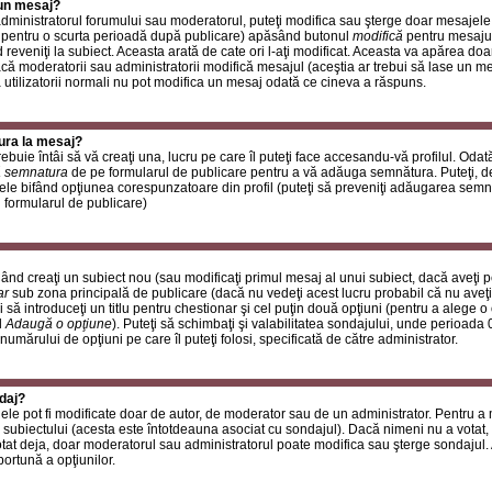
 un mesaj?
i administratorul forumului sau moderatorul, puteţi modifica sau şterge doar mesaje
 pentru o scurta perioadă după publicare) apăsând butonul
modifică
pentru mesajul
reveniţi la subiect. Aceasta arată de cate ori l-aţi modificat. Aceasta va apărea do
 moderatorii sau administratorii modifică mesajul (aceştia ar trebui să lase un m
ă utilizatorii normali nu pot modifica un mesaj odată ce cineva a răspuns.
ura la mesaj?
buie întâi să vă creaţi una, lucru pe care îl puteţi face accesandu-vă profilul. Oda
 semnatura
de pe formularul de publicare pentru a vă adăuga semnătura. Puteţi, 
ele bifând opţiunea corespunzatoare din profil (puteţi să preveniţi adăugarea sem
n formularul de publicare)
ând creaţi un subiect nou (sau modificaţi primul mesaj al unui subiect, dacă aveţi p
ar
sub zona principală de publicare (dacă nu vedeţi acest lucru probabil că nu aveţi
 să introduceţi un titlu pentru chestionar şi cel puţin două opţiuni (pentru a alege o 
l
Adaugă o opţiune
). Puteţi să schimbaţi şi valabilitatea sondajului, unde perioad
 numărului de opţiuni pe care îl puteţi folosi, specificată de către administrator.
daj?
ele pot fi modificate doar de autor, de moderator sau de un administrator. Pentru a
 subiectului (acesta este întotdeauna asociat cu sondajul). Dacă nimeni nu a votat, 
otat deja, doar moderatorul sau administratorul poate modifica sau şterge sondajul.
ortună a opţiunilor.