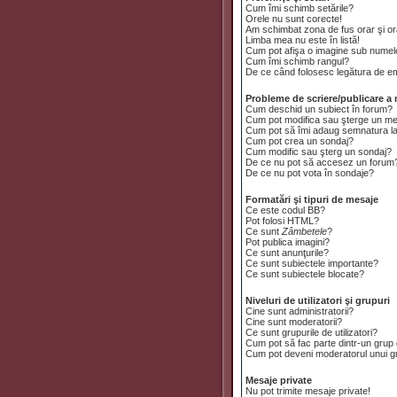
Cum îmi schimb setările?
Orele nu sunt corecte!
Am schimbat zona de fus orar şi ora
Limba mea nu este în listă!
Cum pot afişa o imagine sub numele
Cum îmi schimb rangul?
De ce când folosesc legătura de emai
Probleme de scriere/publicare a 
Cum deschid un subiect în forum?
Cum pot modifica sau şterge un m
Cum pot să îmi adaug semnatura l
Cum pot crea un sondaj?
Cum modific sau şterg un sondaj?
De ce nu pot să accesez un forum
De ce nu pot vota în sondaje?
Formatări şi tipuri de mesaje
Ce este codul BB?
Pot folosi HTML?
Ce sunt
Zâmbetele
?
Pot publica imagini?
Ce sunt anunţurile?
Ce sunt subiectele importante?
Ce sunt subiectele blocate?
Niveluri de utilizatori şi grupuri
Cine sunt administratorii?
Cine sunt moderatorii?
Ce sunt grupurile de utilizatori?
Cum pot să fac parte dintr-un grup d
Cum pot deveni moderatorul unui gru
Mesaje private
Nu pot trimite mesaje private!