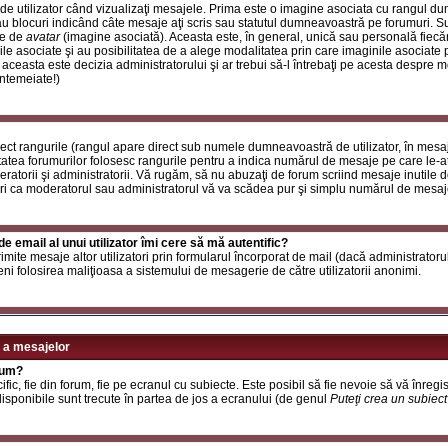
de utilizator când vizualizaţi mesajele. Prima este o imagine asociata cu rangul d
u blocuri indicând câte mesaje aţi scris sau statutul dumneavoastră pe forumuri. S
le de
avatar
(imagine asociată). Aceasta este, în general, unică sau personală fiecăru
e asociate şi au posibilitatea de a alege modalitatea prin care imaginile asociate po
i aceasta este decizia administratorului şi ar trebui să-l întrebaţi pe acesta despre 
întemeiate!)
rect rangurile (rangul apare direct sub numele dumneavoastră de utilizator, în mesaj
itatea forumurilor folosesc rangurile pentru a indica numărul de mesaje pe care le-aţi
deratorii şi administratorii. Vă rugăm, să nu abuzaţi de forum scriind mesaje inutile 
ri ca moderatorul sau administratorul vă va scădea pur şi simplu numărul de mesaj
e email al unui utilizator îmi cere să mă autentific?
t trimite mesaje altor utilizatori prin formularul încorporat de mail (dacă administrator
ni folosirea maliţioasa a sistemului de mesagerie de către utilizatorii anonimi.
 a mesajelor
rum?
ic, fie din forum, fie pe ecranul cu subiecte. Este posibil să fie nevoie să vă înregis
 disponibile sunt trecute în partea de jos a ecranului (de genul
Puteţi crea un subiec