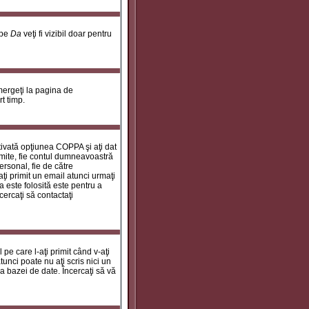
 pe
Da
veţi fi vizibil doar pentru
 mergeţi la pagina de
rt timp.
ctivată opţiunea COPPA şi aţi dat
rimite, fie contul dumneavoastră
personal, fie de către
aţi primit un email atunci urmaţi
a este folosită este pentru a
cercaţi să contactaţi
 pe care l-aţi primit când v-aţi
unci poate nu aţi scris nici un
a bazei de date. Încercaţi să vă