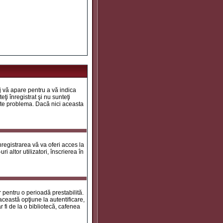
aj vă apare pentru a vă indica
ţi înregistrat şi nu sunteţi
 este problema. Dacă nici aceasta
registrarea vă va oferi acces la
i altor utilizatori, înscrierea în
ar pentru o perioadă prestabilită.
ceastă opţiune la autentificare,
 fi de la o bibliotecă, cafenea