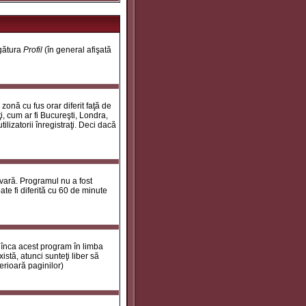
egătura
Profil
(în general afişată
onă cu fus orar diferit faţă de
i, cum ar fi Bucureşti, Londra,
ilizatorii înregistraţi. Deci dacă
 vară. Programul nu a fost
te fi diferită cu 60 de minute
 înca acest program în limba
stă, atunci sunteţi liber să
erioară paginilor)