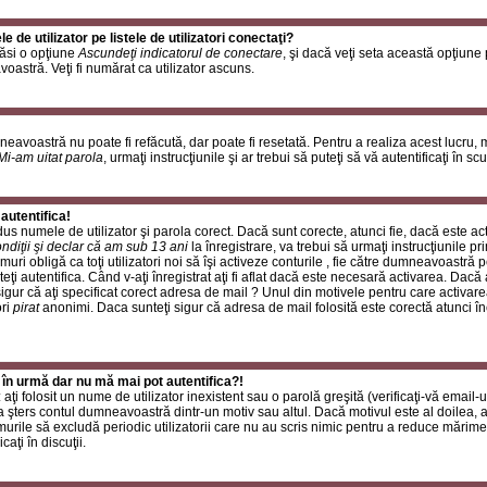
de utilizator pe listele de utilizatori conectaţi?
găsi o opţiune
Ascundeţi indicatorul de conectare
, şi dacă veţi seta această opţiune
oastră. Veţi fi numărat ca utilizator ascuns.
neavoastră nu poate fi refăcută, dar poate fi resetată. Pentru a realiza acest lucru,
Mi-am uitat parola
, urmaţi instrucţiunile şi ar trebui să puteţi să vă autentificaţi în scu
autentifica!
rodus numele de utilizator şi parola corect. Dacă sunt corecte, atunci fie, dacă este a
ndiţii şi declar că am sub 13 ani
la înregistrare, va trebui să urmaţi instrucţiunile p
umuri obligă ca toţi utilizatori noi să îşi activeze conturile , fie către dumneavoastră 
eţi autentifica. Când v-aţi înregistrat aţi fi aflat dacă este necesară activarea. Dacă 
 sigur că aţi specificat corect adresa de mail ? Unul din motivele pentru care activare
ori
pirat
anonimi. Daca sunteţi sigur că adresa de mail folosită este corectă atunci în
 în urmă dar nu mă mai pot autentifica?!
ţi folosit un nume de utilizator inexistent sau o parolă greşită (verificaţi-vă email-ul
 a şters contul dumneavoastră dintr-un motiv sau altul. Dacă motivul este al doilea, at
urile să excludă periodic utilizatorii care nu au scris nimic pentru a reduce mărime
caţi în discuţii.