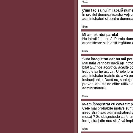
Sus
Cum fac să nu îmi apară numele 
În profilul dumneavoastră veţi 
administratori şi pentru dumneav
Sus
Mi-am pierdut parola!
Nu intraţi în panică! Parola dum
autentificare şi folosiţi legătura
Sus
Sunt înregistrat dar nu mă pot 
Mai intâi verificaţi dacă aţi int
bifat
Sunt de acord cu aceste co
trebuie să fie activat. Unele for
administrator înainte de a vă put
instrucţiunile. Dacă nu, sunteţi
preveni abuzul de către utilizat
administratorul.
Sus
M-am înregistrat cu ceva timp
Cele mai probabile motive sunt: a
înregistrat) sau administratorul
mesaj ? Se obişnuieşte ca forum
înregistraţi din nou şi să vă impli
Sus