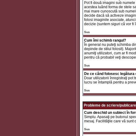
Pot fi două imagini sub numele 
acestea luând forma de stele sa
mai mare cunoscută sub nume
decide dacă să activeze imaginil
folosi imaginile asociate, atunc
decizie (suntem siguri că vor fi 
Sus
Cum îmi schimb rangul?
În general nu puteţi schimba di
depinde de stilul folosit). Major
anumiţi utilizatori, cum ar fi mo
pentru că probabil veţi descope
Sus
De ce când folosesc legătura d
Doar utilizatorii înregistraţi po
lucru se întamplă pentru a preve
Sus
Probleme de scriere/publicare
Cum deschid un subiect în fo
Simplu. Apasaţi pe butonul specif
mesaj. Facilităţile care vă sunt
Sus