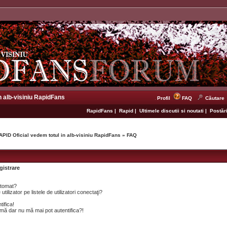
n alb-visiniu RapidFans
Profil
FAQ
Căutare
RapidFans
|
Rapid
|
Ultimele discutii si noutati
|
Postări
APID Oficial vedem totul in alb-visiniu RapidFans
»
FAQ
gistrare
utomat?
lizator pe listele de utilizatori conectaţi?
tifica!
mă dar nu mă mai pot autentifica?!