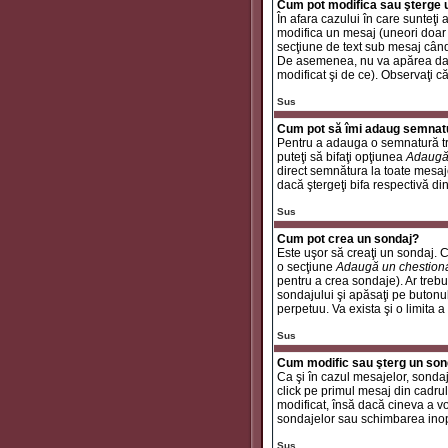
Cum pot modifica sau şterge
În afara cazului în care sunteţ
modifica un mesaj (uneori doar
secţiune de text sub mesaj când 
De asemenea, nu va apărea dacă
modificat şi de ce). Observaţi c
Sus
Cum pot să îmi adaug semnat
Pentru a adauga o semnatură tre
puteţi să bifaţi opţiunea
Adaugă
direct semnătura la toate mesaj
dacă ştergeţi bifa respectivă di
Sus
Cum pot crea un sondaj?
Este uşor să creaţi un sondaj. C
o secţiune
Adaugă un chestion
pentru a crea sondaje). Ar trebui
sondajului şi apăsaţi pe butonu
perpetuu. Va exista şi o limita a
Sus
Cum modific sau şterg un son
Ca şi în cazul mesajelor, sondaj
click pe primul mesaj din cadrul
modificat, însă dacă cineva a v
sondajelor sau schimbarea inop
Sus