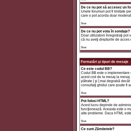
De ce nu pot să accesez un f
Unele forumuri pot fi limitate pe
care o pot acorda doar moderator
Sus
De ce nu pot vota în sondaje?
Doar utilizatorii înregistraţi pot
că nu aveţi drepturile de acces
Sus
Formatări şi tipuri de mesaje
Ce este codul BB?
Codul BB este o implementare sp
acest cod de la mesaj la mesaj d
pătrate [ şi ] mai degrabă decât
consultaţi ghidul care poate fi
Sus
Pot folosi HTML?
Acest lucru depinde de administr
funcţionează. Aceasta este o 
alte probleme. Daca HTML este ac
Sus
Ce sunt
Zâmbetele
?