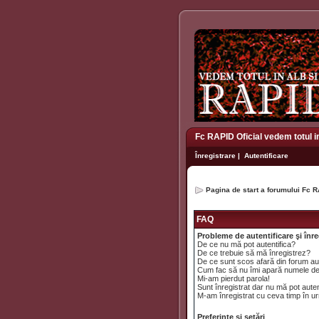
Fc RAPID Oficial vedem totul i
Înregistrare
|
Autentificare
Pagina de start a forumului Fc R
FAQ
Probleme de autentificare şi înre
De ce nu mă pot autentifica?
De ce trebuie să mă înregistrez?
De ce sunt scos afară din forum a
Cum fac să nu îmi apară numele de uti
Mi-am pierdut parola!
Sunt înregistrat dar nu mă pot auten
M-am înregistrat cu ceva timp în ur
Preferinţe şi setări