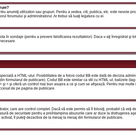
orum?
ntru anumiţi utilizatori sau grupuri. Pentru a vedea, citi, publica, etc. este nevoie p
ul forumului şi administratorul. Ar trebui să luaţi legatura cu ei.
 vota în sondaje (pentru a preveni falsificarea rezultatelor). Daca v-aţi înregistrat şi t
 necesare.
ecială a HTML-ului. Posibilitatea de a folosi codul BB este dată de decizia adminis
in formularul de publicare). Codul BB este similar ca stil cu HTML-ul, balizele (tag-
 < şi > şi oferă un control mai bun asupra a ce şi cum se afişează. Pentru mai multe
 accesat de pe pagina de publicare.
ator, care are control complet. Dacă vă este permis să îl folosiţi, probabil că veţi 
masură de
securitate
pentru a preîntampina abuzurile care ar duce la distrugerea aşe
tivat, îl puteţi dezactiva de la mesaj la mesaj din formularul de publicare.