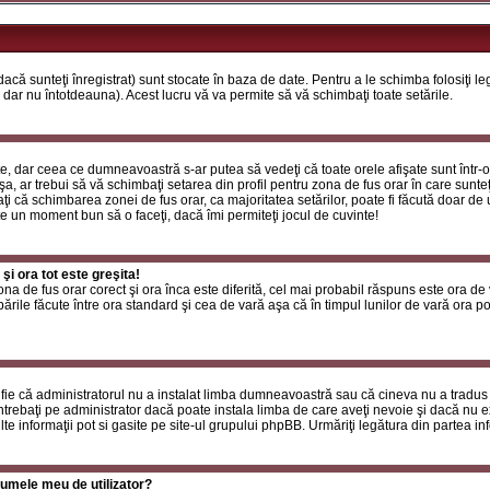
că sunteţi înregistrat) sunt stocate în baza de date. Pentru a le schimba folosiţi l
 dar nu întotdeauna). Acest lucru vă va permite să vă schimbaţi toate setările.
, dar ceea ce dumneavoastră s-ar putea să vedeţi că toate orele afişate sunt într-o z
a, ar trebui să vă schimbaţi setarea din profil pentru zona de fus orar în care sunteţ
i că schimbarea zonei de fus orar, ca majoritatea setărilor, poate fi făcută doar de ut
ste un moment bun să o faceţi, dacă îmi permiteţi jocul de cuvinte!
i ora tot este greşita!
zona de fus orar corect şi ora înca este diferită, cel mai probabil răspuns este ora de
rile făcute între ora standard şi cea de vară aşa că în timpul lunilor de vară ora poa
fie că administratorul nu a instalat limba dumneavoastră sau că cineva nu a tradus
ntrebaţi pe administrator dacă poate instala limba de care aveţi nevoie şi dacă nu exi
te informaţii pot si gasite pe site-ul grupului phpBB. Urmăriţi legătura din partea inf
umele meu de utilizator?