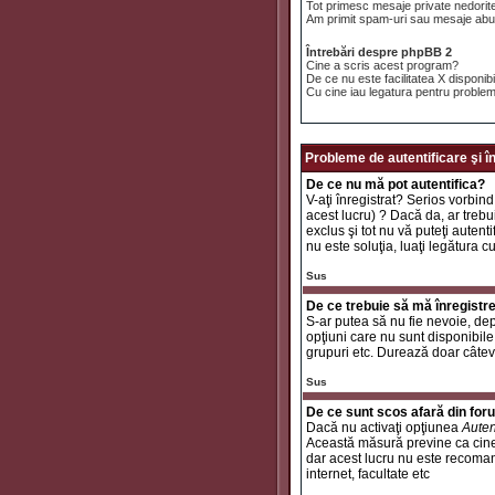
Tot primesc mesaje private nedorit
Am primit spam-uri sau mesaje abuz
Întrebări despre phpBB 2
Cine a scris acest program?
De ce nu este facilitatea X disponib
Cu cine iau legatura pentru problem
Probleme de autentificare şi î
De ce nu mă pot autentifica?
V-aţi înregistrat? Serios vorbind
acest lucru) ? Dacă da, ar trebui
exclus şi tot nu vă puteţi autent
nu este soluţia, luaţi legătura c
Sus
De ce trebuie să mă înregistr
S-ar putea să nu fie nevoie, dep
opţiuni care nu sunt disponibile 
grupuri etc. Durează doar câtev
Sus
De ce sunt scos afară din fo
Dacă nu activaţi opţiunea
Auten
Această măsură previne ca cinev
dar acest lucru nu este recomand
internet, facultate etc