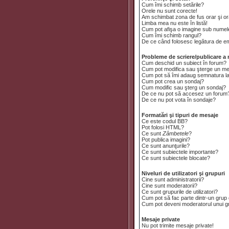
Cum îmi schimb setările?
Orele nu sunt corecte!
Am schimbat zona de fus orar şi ora
Limba mea nu este în listă!
Cum pot afişa o imagine sub numele
Cum îmi schimb rangul?
De ce când folosesc legătura de emai
Probleme de scriere/publicare a 
Cum deschid un subiect în forum?
Cum pot modifica sau şterge un m
Cum pot să îmi adaug semnatura l
Cum pot crea un sondaj?
Cum modific sau şterg un sondaj?
De ce nu pot să accesez un forum
De ce nu pot vota în sondaje?
Formatări şi tipuri de mesaje
Ce este codul BB?
Pot folosi HTML?
Ce sunt
Zâmbetele
?
Pot publica imagini?
Ce sunt anunţurile?
Ce sunt subiectele importante?
Ce sunt subiectele blocate?
Niveluri de utilizatori şi grupuri
Cine sunt administratorii?
Cine sunt moderatorii?
Ce sunt grupurile de utilizatori?
Cum pot să fac parte dintr-un grup d
Cum pot deveni moderatorul unui gru
Mesaje private
Nu pot trimite mesaje private!