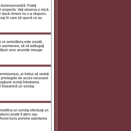
le dumneavoastră. Puteţi
 respectiv. Veţi observa o mică
ar dacă nimeni nu v-a răspuns.
esaj în care să spună ce au
tă ce semnătura este creată,
de asemenea, să vă adăugaţi
năturii unor anumite mesaje
ermisiunea), ar trebui să vedeţi
 privilegiile de acces necesare
opţiune scrieţi întrebarea
a 0 înseamnă un sondaj
 modifica un sondaj efectuaţi un
atunci poate fi şters sau
 Acest lucru previne sabotarea