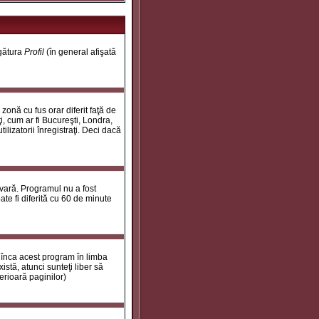
egătura
Profil
(în general afişată
onă cu fus orar diferit faţă de
i, cum ar fi Bucureşti, Londra,
ilizatorii înregistraţi. Deci dacă
 vară. Programul nu a fost
te fi diferită cu 60 de minute
 înca acest program în limba
stă, atunci sunteţi liber să
erioară paginilor)