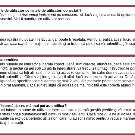
de utilizator pe listele de utilizatori conectaţi?
găsi o opţiune
Ascundeţi indicatorul de conectare
, şi dacă veţi seta această opţiune
oastră. Veţi fi numărat ca utilizator ascuns.
neavoastră nu poate fi refăcută, dar poate fi resetată. Pentru a realiza acest lucru,
Mi-am uitat parola
, urmaţi instrucţiunile şi ar trebui să puteţi să vă autentificaţi în scu
autentifica!
rodus numele de utilizator şi parola corect. Dacă sunt corecte, atunci fie, dacă este a
ndiţii şi declar că am sub 13 ani
la înregistrare, va trebui să urmaţi instrucţiunile p
umuri obligă ca toţi utilizatori noi să îşi activeze conturile , fie către dumneavoastră 
eţi autentifica. Când v-aţi înregistrat aţi fi aflat dacă este necesară activarea. Dacă 
 sigur că aţi specificat corect adresa de mail ? Unul din motivele pentru care activare
ori
pirat
anonimi. Daca sunteţi sigur că adresa de mail folosită este corectă atunci în
 în urmă dar nu mă mai pot autentifica?!
ţi folosit un nume de utilizator inexistent sau o parolă greşită (verificaţi-vă email-ul
 a şters contul dumneavoastră dintr-un motiv sau altul. Dacă motivul este al doilea, at
urile să excludă periodic utilizatorii care nu au scris nimic pentru a reduce mărime
caţi în discuţii.