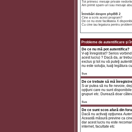
Tot primesc mesaje private nedorit
Am primit spam-uri sau mesaje abuz
Întrebări despre phpBB 2
Cine a scris acest program?
De ce nu este facilitatea X disponib
Cu cine iau legatura pentru problem
Probleme de autentificare şi î
De ce nu mă pot autentifica?
V-aţi înregistrat? Serios vorbind
acest lucru) ? Dacă da, ar trebui
exclus şi tot nu vă puteţi autent
nu este soluţia, luaţi legătura c
Sus
De ce trebuie să mă înregistr
S-ar putea să nu fie nevoie, dep
opţiuni care nu sunt disponibile 
grupuri etc. Durează doar câtev
Sus
De ce sunt scos afară din fo
Dacă nu activaţi opţiunea
Auten
Această măsură previne ca cinev
dar acest lucru nu este recomand
internet, facultate etc