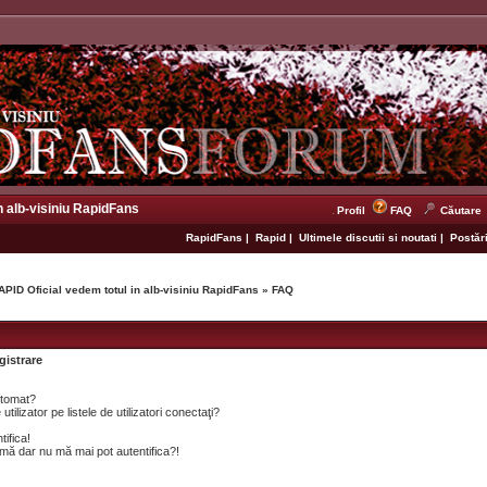
n alb-visiniu RapidFans
Profil
FAQ
Căutare
RapidFans
|
Rapid
|
Ultimele discutii si noutati
|
Postări
APID Oficial vedem totul in alb-visiniu RapidFans
»
FAQ
gistrare
utomat?
lizator pe listele de utilizatori conectaţi?
tifica!
mă dar nu mă mai pot autentifica?!