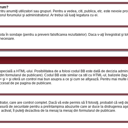
orum?
ntru anumiţi utilizatori sau grupuri. Pentru a vedea, citi, publica, etc. este nevoie p
ul forumului şi administratorul. Ar trebui să luaţi legatura cu ei.
 vota în sondaje (pentru a preveni falsificarea rezultatelor). Daca v-aţi înregistrat şi t
 necesare.
ecială a HTML-ului. Posibilitatea de a folosi codul BB este dată de decizia adminis
in formularul de publicare). Codul BB este similar ca stil cu HTML-ul, balizele (tag-
 < şi > şi oferă un control mai bun asupra a ce şi cum se afişează. Pentru mai multe
 accesat de pe pagina de publicare.
ator, care are control complet. Dacă vă este permis să îl folosiţi, probabil că veţi 
masură de
securitate
pentru a preîntampina abuzurile care ar duce la distrugerea aşe
tivat, îl puteţi dezactiva de la mesaj la mesaj din formularul de publicare.