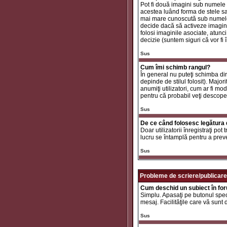
Pot fi două imagini sub numele 
acestea luând forma de stele sa
mai mare cunoscută sub nume
decide dacă să activeze imaginil
folosi imaginile asociate, atunc
decizie (suntem siguri că vor fi 
Sus
Cum îmi schimb rangul?
În general nu puteţi schimba di
depinde de stilul folosit). Major
anumiţi utilizatori, cum ar fi mo
pentru că probabil veţi descope
Sus
De ce când folosesc legătura d
Doar utilizatorii înregistraţi po
lucru se întamplă pentru a preve
Sus
Probleme de scriere/publicare
Cum deschid un subiect în fo
Simplu. Apasaţi pe butonul specif
mesaj. Facilităţile care vă sunt
Sus