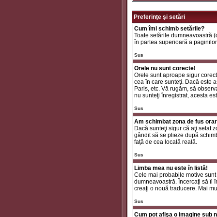
Preferinţe şi setări
Cum îmi schimb setările?
Toate setările dumneavoastră (da
în partea superioară a paginilor
Sus
Orele nu sunt corecte!
Orele sunt aproape sigur corecte
cea în care sunteţi. Dacă este aş
Paris, etc. Vă rugăm, să observaţ
nu sunteţi înregistrat, acesta e
Sus
Am schimbat zona de fus orar ş
Dacă sunteţi sigur că aţi setat 
gândit să se plieze după schimbă
faţă de cea locală reală.
Sus
Limba mea nu este în listă!
Cele mai probabile motive sunt 
dumneavoastră. Încercaţi să îl î
creaţi o nouă traducere. Mai mul
Sus
Cum pot afişa o imagine sub n