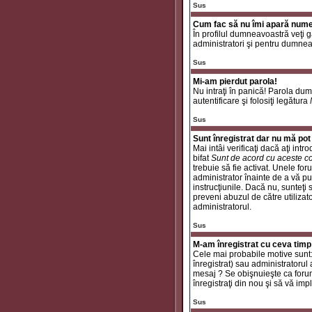
Sus
Cum fac să nu îmi apară numele 
În profilul dumneavoastră veţi 
administratori şi pentru dumneav
Sus
Mi-am pierdut parola!
Nu intraţi în panică! Parola dum
autentificare şi folosiţi legătura
Sus
Sunt înregistrat dar nu mă pot 
Mai intâi verificaţi dacă aţi int
bifat
Sunt de acord cu aceste co
trebuie să fie activat. Unele for
administrator înainte de a vă put
instrucţiunile. Dacă nu, sunteţi
preveni abuzul de către utilizat
administratorul.
Sus
M-am înregistrat cu ceva timp
Cele mai probabile motive sunt: a
înregistrat) sau administratorul
mesaj ? Se obişnuieşte ca forum
înregistraţi din nou şi să vă impli
Sus