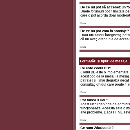
De ce nu pot să accesez un f
Unele forumuri pot fi limitate pe
care o pot acorda doar moderator
Sus
De ce nu pot vota în sondaje?
Doar utilizatorii înregistraţi pot
că nu aveţi drepturile de acces
Sus
Formatări şi tipuri de mesaje
Ce este codul BB?
Codul BB este o implementare sp
acest cod de la mesaj la mesaj d
pătrate [ şi ] mai degrabă decât
consultaţi ghidul care poate fi
Sus
Pot folosi HTML?
Acest lucru depinde de administr
funcţionează. Aceasta este o 
alte probleme. Daca HTML este ac
Sus
Ce sunt
Zâmbetele
?