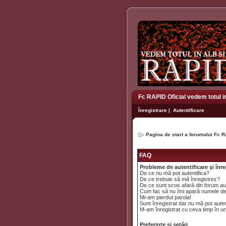
Fc RAPID Oficial vedem totul i
Înregistrare
|
Autentificare
Pagina de start a forumului Fc R
FAQ
Probleme de autentificare şi înre
De ce nu mă pot autentifica?
De ce trebuie să mă înregistrez?
De ce sunt scos afară din forum a
Cum fac să nu îmi apară numele de uti
Mi-am pierdut parola!
Sunt înregistrat dar nu mă pot auten
M-am înregistrat cu ceva timp în ur
Preferinţe şi setări