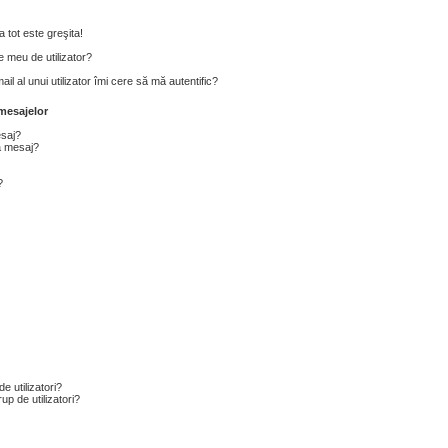
 tot este greşita!
 meu de utilizator?
l al unui utilizator îmi cere să mă autentific?
mesajelor
esaj?
a mesaj?
?
e utilizatori?
p de utilizatori?