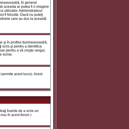
umneavoastră, în general
ub aceasta ar putea fi o imagine
i utilizator. Administratorul
t fi folosite. Dacă nu puteţi
motivele care au dus la această
e şi în profilul dumneavoastră,
 scris şi pentru a identifica
doar pentru a vă creşte rangul,
e scrise.
ul permite acest lucru). Acest
traţi înainte de a scrie un
t nou în acest forum
)