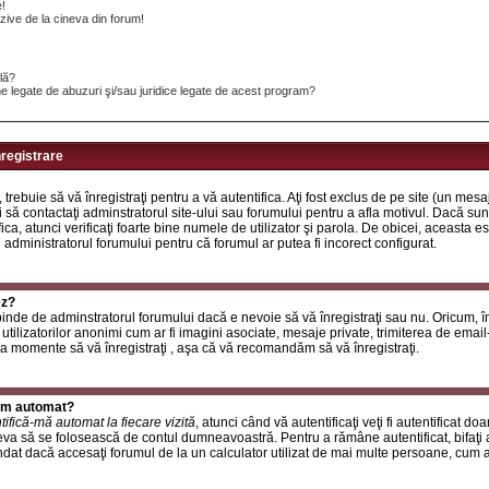
e!
ive de la cineva din forum!
ilă?
e legate de abuzuri şi/sau juridice legate de acest program?
nregistrare
, trebuie să vă înregistraţi pentru a vă autentifica. Aţi fost exclus de pe site (un mes
 să contactaţi adminstratorul site-ului sau forumului pentru a afla motivul. Dacă sunte
ifica, atunci verificaţi foarte bine numele de utilizator şi parola. De obicei, aceasta
u administratorul forumului pentru că forumul ar putea fi incorect configurat.
ez?
inde de adminstratorul forumului dacă e nevoie să vă înregistraţi sau nu. Oricum, în
utilizatorilor anonimi cum ar fi imagini asociate, mesaje private, trimiterea de email-ur
a momente să vă înregistraţi , aşa că vă recomandăm să vă înregistraţi.
rum automat?
tifică-mă automat la fiecare vizită
, atunci când vă autentificaţi veţi fi autentificat do
a să se folosească de contul dumneavoastră. Pentru a rămâne autentificat, bifaţi a
at dacă accesaţi forumul de la un calculator utilizat de mai multe persoane, cum ar