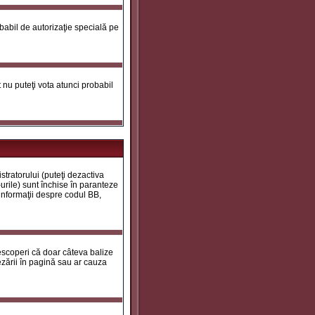
robabil de autorizaţie specială pe
ot nu puteţi vota atunci probabil
tratorului (puteţi dezactiva
urile) sunt închise în paranteze
 informaţii despre codul BB,
descoperi că doar câteva balize
zării în pagină sau ar cauza