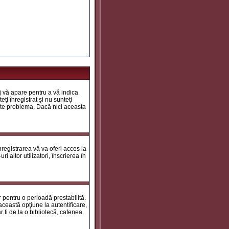
aj vă apare pentru a vă indica
ţi înregistrat şi nu sunteţi
 este problema. Dacă nici aceasta
registrarea vă va oferi acces la
i altor utilizatori, înscrierea în
ar pentru o perioadă prestabilită.
ceastă opţiune la autentificare,
 fi de la o bibliotecă, cafenea