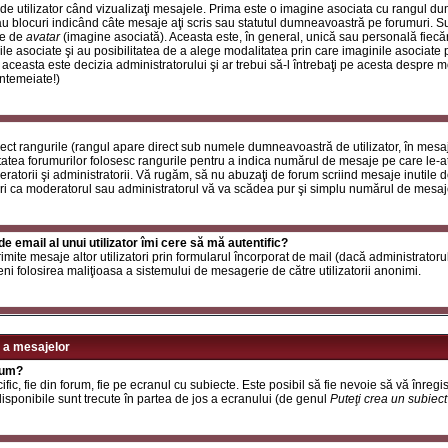
de utilizator când vizualizaţi mesajele. Prima este o imagine asociata cu rangul d
u blocuri indicând câte mesaje aţi scris sau statutul dumneavoastră pe forumuri. S
le de
avatar
(imagine asociată). Aceasta este, în general, unică sau personală fiecăru
e asociate şi au posibilitatea de a alege modalitatea prin care imaginile asociate po
i aceasta este decizia administratorului şi ar trebui să-l întrebaţi pe acesta despre 
întemeiate!)
rect rangurile (rangul apare direct sub numele dumneavoastră de utilizator, în mesaj
itatea forumurilor folosesc rangurile pentru a indica numărul de mesaje pe care le-aţi
deratorii şi administratorii. Vă rugăm, să nu abuzaţi de forum scriind mesaje inutile 
ri ca moderatorul sau administratorul vă va scădea pur şi simplu numărul de mesaj
e email al unui utilizator îmi cere să mă autentific?
t trimite mesaje altor utilizatori prin formularul încorporat de mail (dacă administrator
ni folosirea maliţioasa a sistemului de mesagerie de către utilizatorii anonimi.
 a mesajelor
rum?
ic, fie din forum, fie pe ecranul cu subiecte. Este posibil să fie nevoie să vă înregis
 disponibile sunt trecute în partea de jos a ecranului (de genul
Puteţi crea un subiec