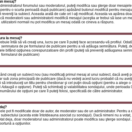
 un mesaj?
i administratorul forumului sau moderatorul, puteţi modifica sau şterge doar mesaje
 pentru o scurta perioadă după publicare) apăsând butonul
modifică
pentru mesajul
reveniţi la subiect. Aceasta arată de cate ori l-aţi modificat. Aceasta va apărea do
 moderatorii sau administratorii modifică mesajul (aceştia ar trebui să lase un m
ă utilizatorii normali nu pot modifica un mesaj odată ce cineva a răspuns.
ura la mesaj?
buie întâi să vă creaţi una, lucru pe care îl puteţi face accesandu-vă profilul. Oda
 semnatura
de pe formularul de publicare pentru a vă adăuga semnătura. Puteţi, 
ele bifând opţiunea corespunzatoare din profil (puteţi să preveniţi adăugarea sem
n formularul de publicare)
ând creaţi un subiect nou (sau modificaţi primul mesaj al unui subiect, dacă aveţi p
ar
sub zona principală de publicare (dacă nu vedeţi acest lucru probabil că nu aveţi
 să introduceţi un titlu pentru chestionar şi cel puţin două opţiuni (pentru a alege o 
l
Adaugă o opţiune
). Puteţi să schimbaţi şi valabilitatea sondajului, unde perioad
 numărului de opţiuni pe care îl puteţi folosi, specificată de către administrator.
daj?
ele pot fi modificate doar de autor, de moderator sau de un administrator. Pentru a
 subiectului (acesta este întotdeauna asociat cu sondajul). Dacă nimeni nu a votat, 
otat deja, doar moderatorul sau administratorul poate modifica sau şterge sondajul.
ortună a opţiunilor.