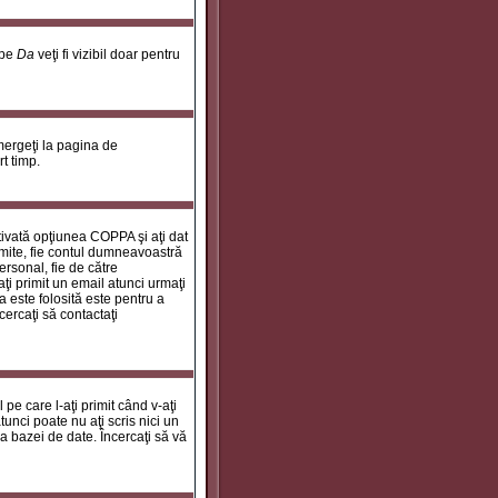
 pe
Da
veţi fi vizibil doar pentru
 mergeţi la pagina de
rt timp.
ctivată opţiunea COPPA şi aţi dat
rimite, fie contul dumneavoastră
personal, fie de către
aţi primit un email atunci urmaţi
a este folosită este pentru a
cercaţi să contactaţi
 pe care l-aţi primit când v-aţi
unci poate nu aţi scris nici un
a bazei de date. Încercaţi să vă