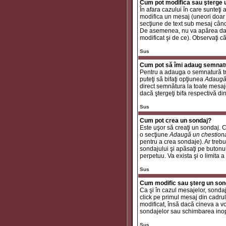
Cum pot modifica sau şterge
În afara cazului în care sunteţ
modifica un mesaj (uneori doar
secţiune de text sub mesaj când 
De asemenea, nu va apărea dacă
modificat şi de ce). Observaţi c
Sus
Cum pot să îmi adaug semnat
Pentru a adauga o semnatură tre
puteţi să bifaţi opţiunea
Adaugă
direct semnătura la toate mesaj
dacă ştergeţi bifa respectivă di
Sus
Cum pot crea un sondaj?
Este uşor să creaţi un sondaj. C
o secţiune
Adaugă un chestion
pentru a crea sondaje). Ar trebui
sondajului şi apăsaţi pe butonu
perpetuu. Va exista şi o limita a
Sus
Cum modific sau şterg un son
Ca şi în cazul mesajelor, sondaj
click pe primul mesaj din cadrul
modificat, însă dacă cineva a v
sondajelor sau schimbarea inop
Sus