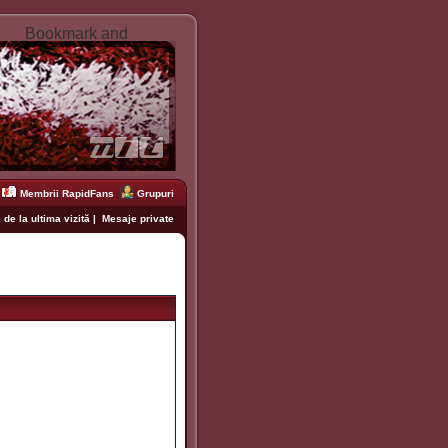
Membrii RapidFans
Grupuri
 de la ultima vizită
|
Mesaje private