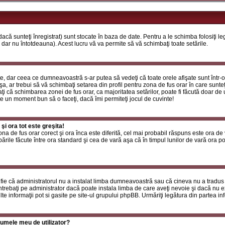
că sunteţi înregistrat) sunt stocate în baza de date. Pentru a le schimba folosiţi l
 dar nu întotdeauna). Acest lucru vă va permite să vă schimbaţi toate setările.
, dar ceea ce dumneavoastră s-ar putea să vedeţi că toate orele afişate sunt într-o z
a, ar trebui să vă schimbaţi setarea din profil pentru zona de fus orar în care sunteţ
i că schimbarea zonei de fus orar, ca majoritatea setărilor, poate fi făcută doar de ut
ste un moment bun să o faceţi, dacă îmi permiteţi jocul de cuvinte!
i ora tot este greşita!
zona de fus orar corect şi ora înca este diferită, cel mai probabil răspuns este ora de
rile făcute între ora standard şi cea de vară aşa că în timpul lunilor de vară ora poa
fie că administratorul nu a instalat limba dumneavoastră sau că cineva nu a tradus
ntrebaţi pe administrator dacă poate instala limba de care aveţi nevoie şi dacă nu exi
te informaţii pot si gasite pe site-ul grupului phpBB. Urmăriţi legătura din partea inf
umele meu de utilizator?