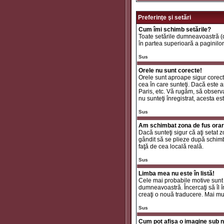
Preferinţe şi setări
Cum îmi schimb setările?
Toate setările dumneavoastră (da
în partea superioară a paginilor
Sus
Orele nu sunt corecte!
Orele sunt aproape sigur corecte
cea în care sunteţi. Dacă este aş
Paris, etc. Vă rugăm, să observaţ
nu sunteţi înregistrat, acesta e
Sus
Am schimbat zona de fus orar ş
Dacă sunteţi sigur că aţi setat 
gândit să se plieze după schimbă
faţă de cea locală reală.
Sus
Limba mea nu este în listă!
Cele mai probabile motive sunt 
dumneavoastră. Încercaţi să îl î
creaţi o nouă traducere. Mai mul
Sus
Cum pot afişa o imagine sub n