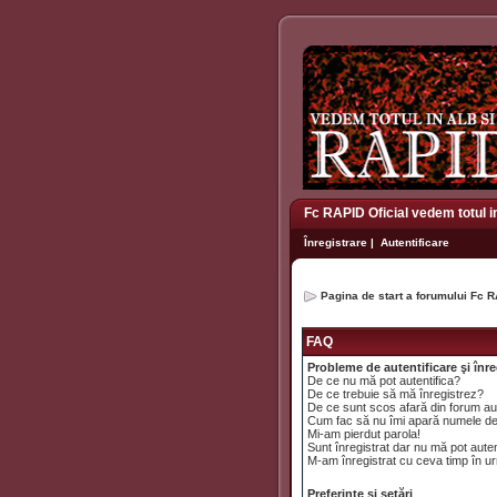
Fc RAPID Oficial vedem totul i
Înregistrare
|
Autentificare
Pagina de start a forumului Fc R
FAQ
Probleme de autentificare şi înre
De ce nu mă pot autentifica?
De ce trebuie să mă înregistrez?
De ce sunt scos afară din forum a
Cum fac să nu îmi apară numele de uti
Mi-am pierdut parola!
Sunt înregistrat dar nu mă pot auten
M-am înregistrat cu ceva timp în ur
Preferinţe şi setări