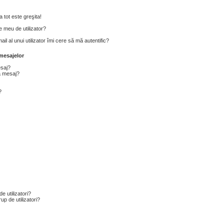
 tot este greşita!
 meu de utilizator?
l al unui utilizator îmi cere să mă autentific?
mesajelor
esaj?
a mesaj?
?
e utilizatori?
p de utilizatori?