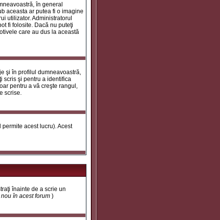
umneavoastră, în general
ub aceasta ar putea fi o imagine
i utilizator. Administratorul
t fi folosite. Dacă nu puteţi
motivele care au dus la această
e şi în profilul dumneavoastră,
 scris şi pentru a identifica
doar pentru a vă creşte rangul,
e scrise.
ul permite acest lucru). Acest
traţi înainte de a scrie un
t nou în acest forum
)