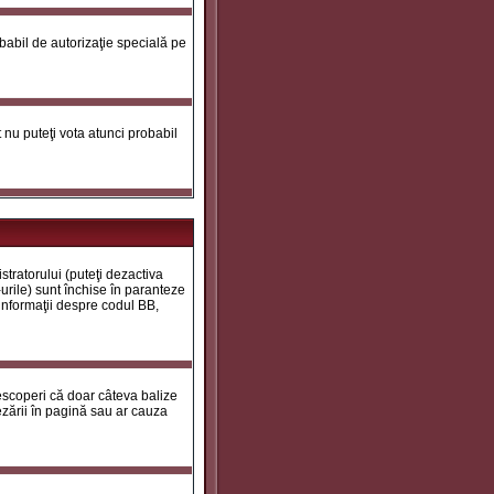
robabil de autorizaţie specială pe
ot nu puteţi vota atunci probabil
tratorului (puteţi dezactiva
urile) sunt închise în paranteze
 informaţii despre codul BB,
descoperi că doar câteva balize
zării în pagină sau ar cauza