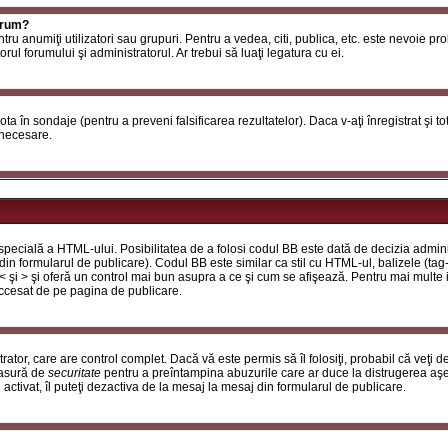
orum?
ntru anumiţi utilizatori sau grupuri. Pentru a vedea, citi, publica, etc. este nevoie p
ul forumului şi administratorul. Ar trebui să luaţi legatura cu ei.
 vota în sondaje (pentru a preveni falsificarea rezultatelor). Daca v-aţi înregistrat şi t
 necesare.
ecială a HTML-ului. Posibilitatea de a folosi codul BB este dată de decizia adminis
in formularul de publicare). Codul BB este similar ca stil cu HTML-ul, balizele (tag-
 < şi > şi oferă un control mai bun asupra a ce şi cum se afişează. Pentru mai multe
 accesat de pe pagina de publicare.
ator, care are control complet. Dacă vă este permis să îl folosiţi, probabil că veţi 
masură de
securitate
pentru a preîntampina abuzurile care ar duce la distrugerea aşe
tivat, îl puteţi dezactiva de la mesaj la mesaj din formularul de publicare.