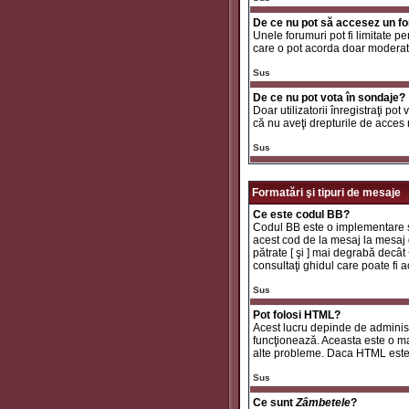
De ce nu pot să accesez un f
Unele forumuri pot fi limitate pe
care o pot acorda doar moderator
Sus
De ce nu pot vota în sondaje?
Doar utilizatorii înregistraţi pot
că nu aveţi drepturile de acces
Sus
Formatări şi tipuri de mesaje
Ce este codul BB?
Codul BB este o implementare sp
acest cod de la mesaj la mesaj d
pătrate [ şi ] mai degrabă decât
consultaţi ghidul care poate fi
Sus
Pot folosi HTML?
Acest lucru depinde de administr
funcţionează. Aceasta este o 
alte probleme. Daca HTML este ac
Sus
Ce sunt
Zâmbetele
?