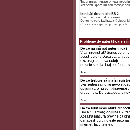
Tot primesc mesaje private nedorit
Am primit spam-uri sau mesaje abuz
Întrebări despre phpBB 2
Cine a scris acest program?
De ce nu este facilitatea X disponib
Cu cine iau legatura pentru problem
Probleme de autentificare şi î
De ce nu mă pot autentifica?
V-aţi înregistrat? Serios vorbind
acest lucru) ? Dacă da, ar trebui
exclus şi tot nu vă puteţi autent
nu este soluţia, luaţi legătura c
Sus
De ce trebuie să mă înregistr
S-ar putea să nu fie nevoie, dep
opţiuni care nu sunt disponibile 
grupuri etc. Durează doar câtev
Sus
De ce sunt scos afară din fo
Dacă nu activaţi opţiunea
Auten
Această măsură previne ca cinev
dar acest lucru nu este recomand
internet, facultate etc