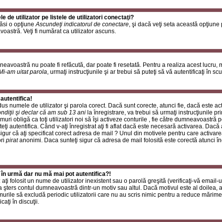
de utilizator pe listele de utilizatori conectaţi?
găsi o opţiune
Ascundeţi indicatorul de conectare
, şi dacă veţi seta această opţiune
oastră. Veţi fi numărat ca utilizator ascuns.
neavoastră nu poate fi refăcută, dar poate fi resetată. Pentru a realiza acest lucru,
Mi-am uitat parola
, urmaţi instrucţiunile şi ar trebui să puteţi să vă autentificaţi în scu
autentifica!
rodus numele de utilizator şi parola corect. Dacă sunt corecte, atunci fie, dacă este a
ndiţii şi declar că am sub 13 ani
la înregistrare, va trebui să urmaţi instrucţiunile p
umuri obligă ca toţi utilizatori noi să îşi activeze conturile , fie către dumneavoastră 
eţi autentifica. Când v-aţi înregistrat aţi fi aflat dacă este necesară activarea. Dacă 
 sigur că aţi specificat corect adresa de mail ? Unul din motivele pentru care activare
ori
pirat
anonimi. Daca sunteţi sigur că adresa de mail folosită este corectă atunci în
 în urmă dar nu mă mai pot autentifica?!
ţi folosit un nume de utilizator inexistent sau o parolă greşită (verificaţi-vă email-ul
 a şters contul dumneavoastră dintr-un motiv sau altul. Dacă motivul este al doilea, at
urile să excludă periodic utilizatorii care nu au scris nimic pentru a reduce mărime
caţi în discuţii.