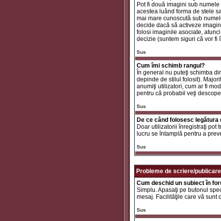
Pot fi două imagini sub numele 
acestea luând forma de stele sa
mai mare cunoscută sub nume
decide dacă să activeze imaginil
folosi imaginile asociate, atunc
decizie (suntem siguri că vor fi 
Sus
Cum îmi schimb rangul?
În general nu puteţi schimba di
depinde de stilul folosit). Major
anumiţi utilizatori, cum ar fi mo
pentru că probabil veţi descope
Sus
De ce când folosesc legătura d
Doar utilizatorii înregistraţi po
lucru se întamplă pentru a preve
Sus
Probleme de scriere/publicare
Cum deschid un subiect în fo
Simplu. Apasaţi pe butonul specif
mesaj. Facilităţile care vă sunt
Sus