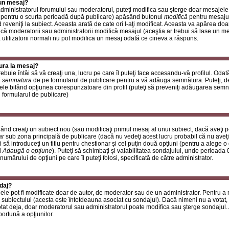
 un mesaj?
i administratorul forumului sau moderatorul, puteţi modifica sau şterge doar mesaje
 pentru o scurta perioadă după publicare) apăsând butonul
modifică
pentru mesajul
reveniţi la subiect. Aceasta arată de cate ori l-aţi modificat. Aceasta va apărea do
 moderatorii sau administratorii modifică mesajul (aceştia ar trebui să lase un m
ă utilizatorii normali nu pot modifica un mesaj odată ce cineva a răspuns.
ura la mesaj?
buie întâi să vă creaţi una, lucru pe care îl puteţi face accesandu-vă profilul. Oda
 semnatura
de pe formularul de publicare pentru a vă adăuga semnătura. Puteţi, 
ele bifând opţiunea corespunzatoare din profil (puteţi să preveniţi adăugarea sem
n formularul de publicare)
ând creaţi un subiect nou (sau modificaţi primul mesaj al unui subiect, dacă aveţi p
ar
sub zona principală de publicare (dacă nu vedeţi acest lucru probabil că nu aveţi
 să introduceţi un titlu pentru chestionar şi cel puţin două opţiuni (pentru a alege o 
l
Adaugă o opţiune
). Puteţi să schimbaţi şi valabilitatea sondajului, unde perioad
 numărului de opţiuni pe care îl puteţi folosi, specificată de către administrator.
daj?
ele pot fi modificate doar de autor, de moderator sau de un administrator. Pentru a
 subiectului (acesta este întotdeauna asociat cu sondajul). Dacă nimeni nu a votat, 
otat deja, doar moderatorul sau administratorul poate modifica sau şterge sondajul.
ortună a opţiunilor.