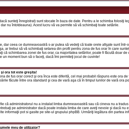
că sunteţi înregistrat) sunt stocate în baza de date. Pentru a le schimba folosiţi l
 dar nu întotdeauna). Acest lucru vă va permite să vă schimbaţi toate setările.
, dar ceea ce dumneavoastră s-ar putea să vedeţi că toate orele afişate sunt într-o z
a, ar trebui să vă schimbaţi setarea din profil pentru zona de fus orar în care sunteţ
i că schimbarea zonei de fus orar, ca majoritatea setărilor, poate fi făcută doar de ut
ste un moment bun să o faceţi, dacă îmi permiteţi jocul de cuvinte!
i ora tot este greşita!
zona de fus orar corect şi ora înca este diferită, cel mai probabil răspuns este ora de
rile făcute între ora standard şi cea de vară aşa că în timpul lunilor de vară ora poa
fie că administratorul nu a instalat limba dumneavoastră sau că cineva nu a tradus
ntrebaţi pe administrator dacă poate instala limba de care aveţi nevoie şi dacă nu exi
te informaţii pot si gasite pe site-ul grupului phpBB. Urmăriţi legătura din partea inf
umele meu de utilizator?