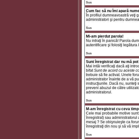
Sus
Cum fac să nu îmi apară numele 
În profilul dumneavoastră veţi 
administratori şi pentru dumneav
Sus
Mi-am pierdut parola!
Nu intraţi în panică! Parola dum
autentificare şi folosiţi legătura
Sus
Sunt înregistrat dar nu mă pot 
Mai intâi verificaţi dacă aţi int
bifat
Sunt de acord cu aceste co
trebuie să fie activat. Unele for
administrator înainte de a vă put
instrucţiunile. Dacă nu, sunteţi
preveni abuzul de către utilizat
administratorul.
Sus
M-am înregistrat cu ceva timp
Cele mai probabile motive sunt: a
înregistrat) sau administratorul
mesaj ? Se obişnuieşte ca forum
înregistraţi din nou şi să vă impli
Sus