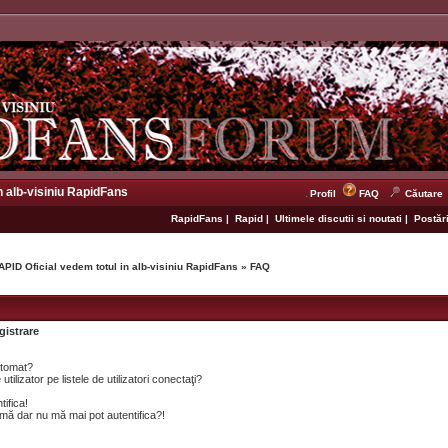
n alb-visiniu RapidFans
Profil
FAQ
Căutare
RapidFans
|
Rapid
|
Ultimele discutii si noutati
|
Postări
APID Oficial vedem totul in alb-visiniu RapidFans
»
FAQ
gistrare
utomat?
lizator pe listele de utilizatori conectaţi?
tifica!
mă dar nu mă mai pot autentifica?!