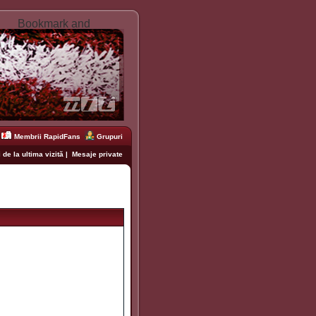
Membrii RapidFans
Grupuri
 de la ultima vizită
|
Mesaje private