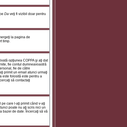
 pe
Da
veţi fi vizibil doar pentru
 mergeţi la pagina de
rt timp.
ctivată opţiunea COPPA şi aţi dat
rimite, fie contul dumneavoastră
personal, fie de către
aţi primit un email atunci urmaţi
a este folosită este pentru a
cercaţi să contactaţi
 pe care l-aţi primit când v-aţi
unci poate nu aţi scris nici un
a bazei de date. Încercaţi să vă