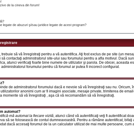
e!
ive de la cineva din forum!
ilă?
e legate de abuzuri şi/sau juridice legate de acest program?
nregistrare
, trebuie să vă înregistraţi pentru a vă autentifica. Aţi fost exclus de pe site (un mes
 să contactaţi adminstratorul site-ului sau forumului pentru a afla motivul. Dacă sunte
ifica, atunci verificaţi foarte bine numele de utilizator şi parola. De obicei, aceasta
u administratorul forumului pentru că forumul ar putea fi incorect configurat.
ez?
inde de adminstratorul forumului dacă e nevoie să vă înregistraţi sau nu. Oricum, în
utilizatorilor anonimi cum ar fi imagini asociate, mesaje private, trimiterea de email-ur
a momente să vă înregistraţi , aşa că vă recomandăm să vă înregistraţi.
rum automat?
tifică-mă automat la fiecare vizită
, atunci când vă autentificaţi veţi fi autentificat do
a să se folosească de contul dumneavoastră. Pentru a rămâne autentificat, bifaţi a
at dacă accesaţi forumul de la un calculator utilizat de mai multe persoane, cum ar