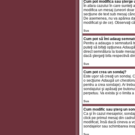
Cum pot modifica sau şterge
În afara cazului în care sunteţ
modifica un mesaj (uneori doar
secţiune de text sub mesaj când 
De asemenea, nu va apărea dacă
modificat şi de ce). Observaţi c
Sus
Cum pot să îmi adaug semnat
Pentru a adauga o semnatură tre
puteţi să bifaţi opţiunea
Adaugă
direct semnătura la toate mesaj
dacă ştergeţi bifa respectivă di
Sus
Cum pot crea un sondaj?
Este uşor să creaţi un sondaj. C
o secţiune
Adaugă un chestion
pentru a crea sondaje). Ar trebui
sondajului şi apăsaţi pe butonu
perpetuu. Va exista şi o limita a
Sus
Cum modific sau şterg un son
Ca şi în cazul mesajelor, sondaj
click pe primul mesaj din cadrul
modificat, însă dacă cineva a v
sondajelor sau schimbarea inop
Sus