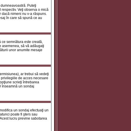
le dumneavoastră. Puteţi
 respectiv. Veţi observa o mică
ar dacă nimeni nu v-a răspuns.
esaj în care să spună ce au
tă ce semnătura este creată,
de asemenea, să vă adăugaţi
năturii unor anumite mesaje
ermisiunea), ar trebui să vedeţi
 privilegiile de acces necesare
opţiune scrieţi întrebarea
a 0 înseamnă un sondaj
 modifica un sondaj efectuaţi un
atunci poate fi şters sau
 Acest lucru previne sabotarea