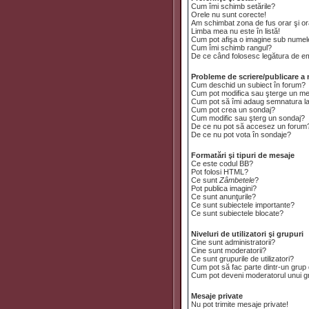
Cum îmi schimb setările?
Orele nu sunt corecte!
Am schimbat zona de fus orar şi ora
Limba mea nu este în listă!
Cum pot afişa o imagine sub numele
Cum îmi schimb rangul?
De ce când folosesc legătura de emai
Probleme de scriere/publicare a 
Cum deschid un subiect în forum?
Cum pot modifica sau şterge un m
Cum pot să îmi adaug semnatura l
Cum pot crea un sondaj?
Cum modific sau şterg un sondaj?
De ce nu pot să accesez un forum
De ce nu pot vota în sondaje?
Formatări şi tipuri de mesaje
Ce este codul BB?
Pot folosi HTML?
Ce sunt
Zâmbetele
?
Pot publica imagini?
Ce sunt anunţurile?
Ce sunt subiectele importante?
Ce sunt subiectele blocate?
Niveluri de utilizatori şi grupuri
Cine sunt administratorii?
Cine sunt moderatorii?
Ce sunt grupurile de utilizatori?
Cum pot să fac parte dintr-un grup d
Cum pot deveni moderatorul unui gru
Mesaje private
Nu pot trimite mesaje private!