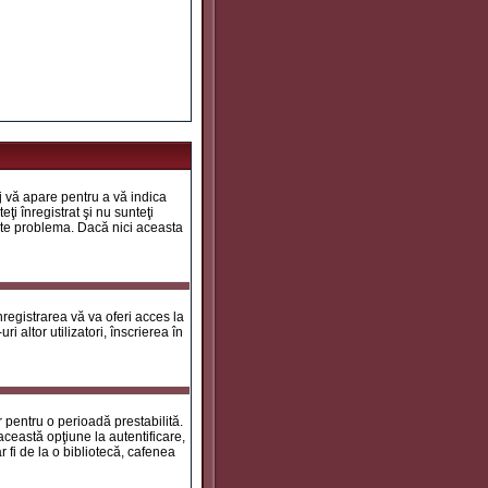
aj vă apare pentru a vă indica
ţi înregistrat şi nu sunteţi
 este problema. Dacă nici aceasta
registrarea vă va oferi acces la
i altor utilizatori, înscrierea în
ar pentru o perioadă prestabilită.
ceastă opţiune la autentificare,
 fi de la o bibliotecă, cafenea