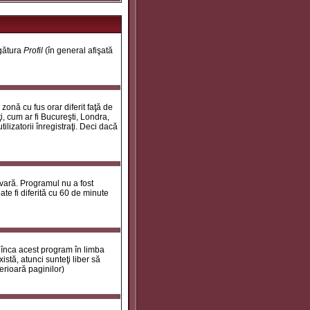
egătura
Profil
(în general afişată
onă cu fus orar diferit faţă de
i, cum ar fi Bucureşti, Londra,
ilizatorii înregistraţi. Deci dacă
 vară. Programul nu a fost
te fi diferită cu 60 de minute
 înca acest program în limba
stă, atunci sunteţi liber să
erioară paginilor)