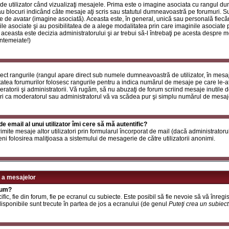
de utilizator când vizualizaţi mesajele. Prima este o imagine asociata cu rangul d
u blocuri indicând câte mesaje aţi scris sau statutul dumneavoastră pe forumuri. S
le de
avatar
(imagine asociată). Aceasta este, în general, unică sau personală fiecăru
e asociate şi au posibilitatea de a alege modalitatea prin care imaginile asociate po
i aceasta este decizia administratorului şi ar trebui să-l întrebaţi pe acesta despre 
întemeiate!)
rect rangurile (rangul apare direct sub numele dumneavoastră de utilizator, în mesaj
itatea forumurilor folosesc rangurile pentru a indica numărul de mesaje pe care le-aţi
deratorii şi administratorii. Vă rugăm, să nu abuzaţi de forum scriind mesaje inutile 
ri ca moderatorul sau administratorul vă va scădea pur şi simplu numărul de mesaj
e email al unui utilizator îmi cere să mă autentific?
t trimite mesaje altor utilizatori prin formularul încorporat de mail (dacă administrator
ni folosirea maliţioasa a sistemului de mesagerie de către utilizatorii anonimi.
 a mesajelor
rum?
ic, fie din forum, fie pe ecranul cu subiecte. Este posibil să fie nevoie să vă înregis
 disponibile sunt trecute în partea de jos a ecranului (de genul
Puteţi crea un subiec