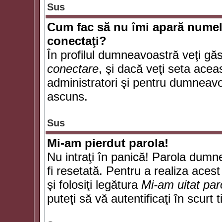
Sus
Cum fac să nu îmi apară numele d
conectaţi?
În profilul dumneavoastră veţi gă
conectare
, şi dacă veţi seta ace
administratori şi pentru dumneavoa
ascuns.
Sus
Mi-am pierdut parola!
Nu intraţi în panică! Parola dumn
fi resetată. Pentru a realiza acest
şi folosiţi legătura
Mi-am uitat par
puteţi să vă autentificaţi în scurt 