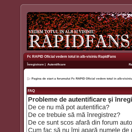
Fc RAPID Oficial vedem totul in alb-visiniu RapidFans
Înregistrare
|
Autentificare
R
Pagina de start a forumului Fc RAPID Oficial vedem totul in alb-visin
FAQ
Probleme de autentificare şi înreg
De ce nu mă pot autentifica?
De ce trebuie să mă înregistrez?
De ce sunt scos afară din forum aut
Cum fac să nu îmi apară numele de util