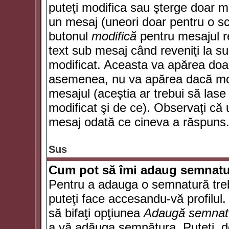
puteţi modifica sau şterge doar 
un mesaj (uneori doar pentru o s
butonul
modifică
pentru mesajul r
text sub mesaj când reveniţi la sub
modificat. Aceasta va apărea doa
asemenea, nu va apărea dacă mode
mesajul (aceştia ar trebui să las
modificat şi de ce). Observaţi că u
mesaj odată ce cineva a răspuns
Sus
Cum pot să îmi adaug semnatu
Pentru a adauga o semnatură trebu
puteţi face accesandu-vă profilul
să bifaţi opţiunea
Adaugă semnat
a vă adăuga semnătura. Puteţi, d