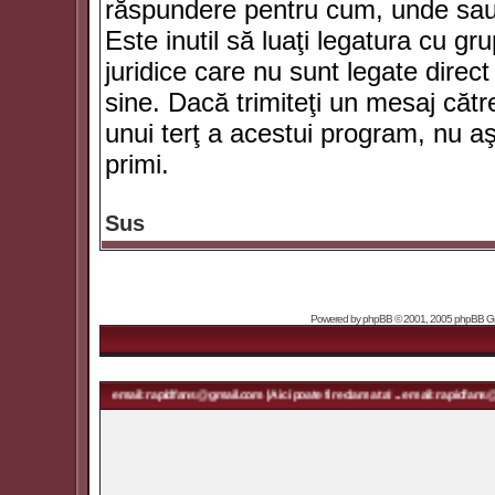
răspundere pentru cum, unde sau 
Este inutil să luaţi legatura cu g
juridice care nu sunt legate dir
sine. Dacă trimiteţi un mesaj căt
unui terţ a acestui program, nu a
primi.
Sus
Powered by
phpBB
© 2001, 2005 phpBB Grou
a ta! ... email: rapidfans@gmail.com | Aici poate fi reclama ta! ... email: rapidfans@gmail.com