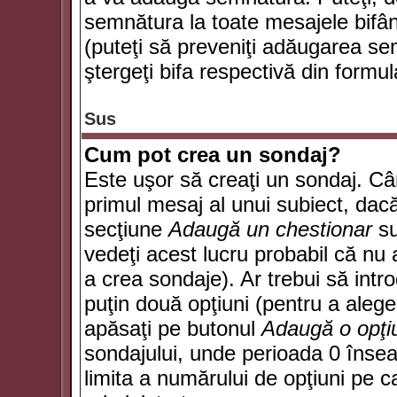
semnătura la toate mesajele bifân
(puteţi să preveniţi adăugarea s
ştergeţi bifa respectivă din formul
Sus
Cum pot crea un sondaj?
Este uşor să creaţi un sondaj. Câ
primul mesaj al unui subiect, dacă
secţiune
Adaugă un chestionar
su
vedeţi acest lucru probabil că nu 
a crea sondaje). Ar trebui să intro
puţin două opţiuni (pentru a alege 
apăsaţi pe butonul
Adaugă o opţi
sondajului, unde perioada 0 înse
limita a numărului de opţiuni pe car