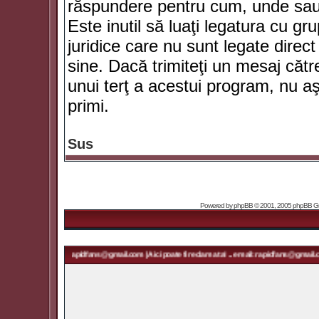
răspundere pentru cum, unde sau 
Este inutil să luaţi legatura cu g
juridice care nu sunt legate dir
sine. Dacă trimiteţi un mesaj căt
unui terţ a acestui program, nu a
primi.
Sus
Powered by
phpBB
© 2001, 2005 phpBB Grou
. email: rapidfans@gmail.com | Aici poate fi reclama ta! ... email: rapidfans@gmail.com