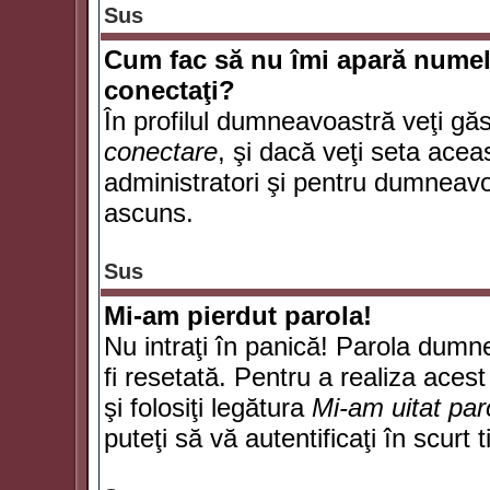
Sus
Cum fac să nu îmi apară numele d
conectaţi?
În profilul dumneavoastră veţi gă
conectare
, şi dacă veţi seta ace
administratori şi pentru dumneavoa
ascuns.
Sus
Mi-am pierdut parola!
Nu intraţi în panică! Parola dumn
fi resetată. Pentru a realiza acest
şi folosiţi legătura
Mi-am uitat par
puteţi să vă autentificaţi în scurt 