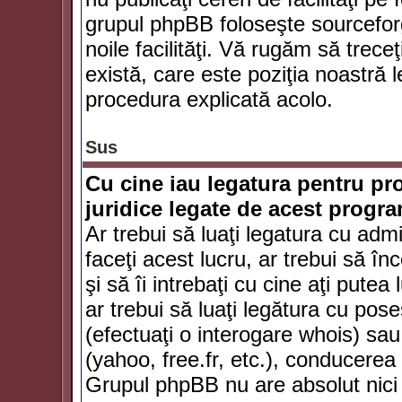
grupul phpBB foloseşte sourceforg
noile facilităţi. Vă rugăm să trece
există, care este poziţia noastră l
procedura explicată acolo.
Sus
Cu cine iau legatura pentru pr
juridice legate de acest progr
Ar trebui să luaţi legatura cu adm
faceţi acest lucru, ar trebui să în
şi să îi intrebaţi cu cine aţi putea
ar trebui să luaţi legătura cu po
(efectuaţi o interogare whois) sa
(yahoo, free.fr, etc.), conducere
Grupul phpBB nu are absolut nici u