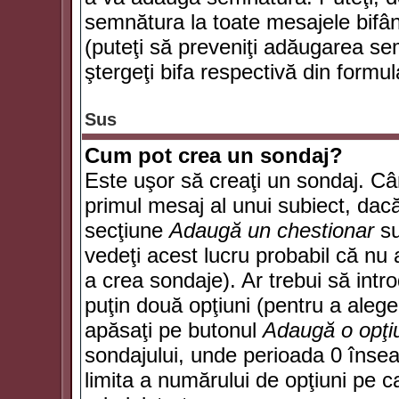
semnătura la toate mesajele bifân
(puteţi să preveniţi adăugarea s
ştergeţi bifa respectivă din formul
Sus
Cum pot crea un sondaj?
Este uşor să creaţi un sondaj. Câ
primul mesaj al unui subiect, dacă
secţiune
Adaugă un chestionar
su
vedeţi acest lucru probabil că nu 
a crea sondaje). Ar trebui să intro
puţin două opţiuni (pentru a alege 
apăsaţi pe butonul
Adaugă o opţi
sondajului, unde perioada 0 înse
limita a numărului de opţiuni pe car