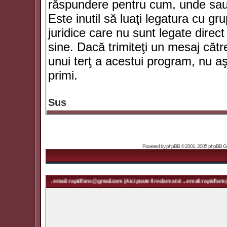
răspundere pentru cum, unde sau 
Este inutil să luaţi legatura cu g
juridice care nu sunt legate dir
sine. Dacă trimiteţi un mesaj căt
unui terţ a acestui program, nu a
primi.
Sus
Powered by
phpBB
© 2001, 2005 phpBB Grou
ma ta! ... email: rapidfans@gmail.com | Aici poate fi reclama ta! ... email: rapidfans@gmail.com