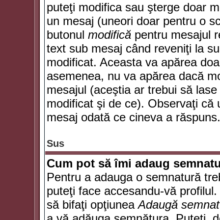
puteţi modifica sau şterge doar 
un mesaj (uneori doar pentru o s
butonul
modifică
pentru mesajul r
text sub mesaj când reveniţi la sub
modificat. Aceasta va apărea doa
asemenea, nu va apărea dacă mode
mesajul (aceştia ar trebui să las
modificat şi de ce). Observaţi că u
mesaj odată ce cineva a răspuns
Sus
Cum pot să îmi adaug semnatu
Pentru a adauga o semnatură trebu
puteţi face accesandu-vă profilul
să bifaţi opţiunea
Adaugă semnat
a vă adăuga semnătura. Puteţi, d