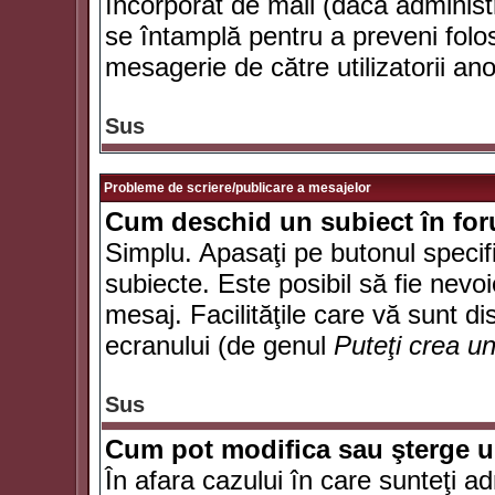
încorporat de mail (dacă administr
se întamplă pentru a preveni folo
mesagerie de către utilizatorii an
Sus
Probleme de scriere/publicare a mesajelor
Cum deschid un subiect în fo
Simplu. Apasaţi pe butonul specifi
subiecte. Este posibil să fie nevoi
mesaj. Facilităţile care vă sunt di
ecranului (de genul
Puteţi crea u
Sus
Cum pot modifica sau şterge 
În afara cazului în care sunteţi a