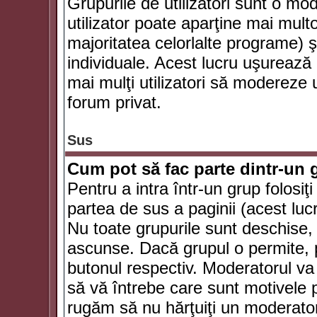
Grupurile de utilizatori sunt o mod
utilizator poate aparţine mai multo
majoritatea celorlalte programe) ş
individuale. Acest lucru uşurează
mai mulţi utilizatori să modereze
forum privat.
Sus
Cum pot să fac parte dintr-un g
Pentru a intra într-un grup folosiţ
partea de sus a paginii (acest lucr
Nu toate grupurile sunt deschise, u
ascunse. Dacă grupul o permite, pu
butonul respectiv. Moderatorul va
să vă întrebe care sunt motivele pe
rugăm să nu hărţuiţi un moderato