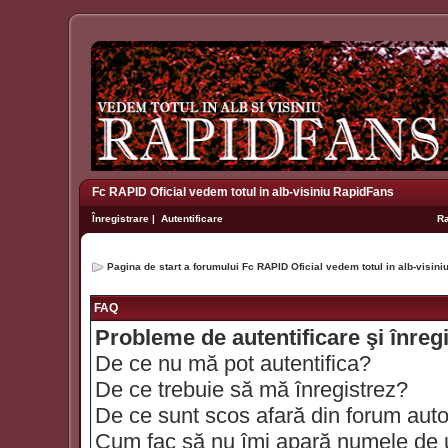
Fc RAPID Oficial vedem totul in alb-visiniu RapidFans
Înregistrare
|
Autentificare
R
Pagina de start a forumului Fc RAPID Oficial vedem totul in alb-visin
FAQ
Probleme de autentificare şi înreg
De ce nu mă pot autentifica?
De ce trebuie să mă înregistrez?
De ce sunt scos afară din forum aut
Cum fac să nu îmi apară numele de util