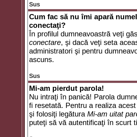
Sus
Cum fac să nu îmi apară numele d
conectaţi?
În profilul dumneavoastră veţi gă
conectare
, şi dacă veţi seta ace
administratori şi pentru dumneavoa
ascuns.
Sus
Mi-am pierdut parola!
Nu intraţi în panică! Parola dumn
fi resetată. Pentru a realiza acest
şi folosiţi legătura
Mi-am uitat par
puteţi să vă autentificaţi în scurt 