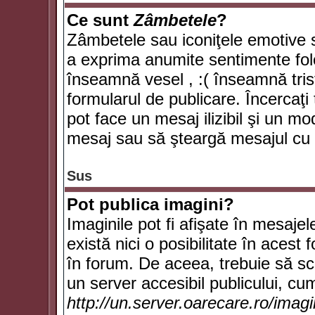
Ce sunt
Zâmbetele
?
Zâmbetele sau iconiţele emotive su
a exprima anumite sentimente fol
înseamnă vesel , :( înseamnă trist
formularul de publicare. Încercaţi 
pot face un mesaj ilizibil şi un mo
mesaj sau să şteargă mesajul cu t
Sus
Pot publica imagini?
Imaginile pot fi afişate în mesaj
există nici o posibilitate în acest
în forum. De aceea, trebuie să scr
un server accesibil publicului, cum
http://un.server.oarecare.ro/imag