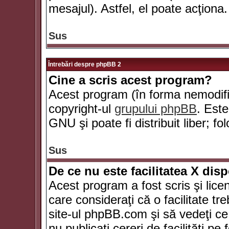
mesajul). Astfel, el poate acţiona.
Sus
Întrebări despre phpBB 2
Cine a scris acest program?
Acest program (în forma nemodific
copyright-ul
grupului phpBB
. Este
GNU şi poate fi distribuit liber; fo
Sus
De ce nu este facilitatea X dis
Acest program a fost scris şi lice
care consideraţi că o facilitate tr
site-ul phpBB.com şi să vedeţi c
nu publicaţi cereri de facilităţi p