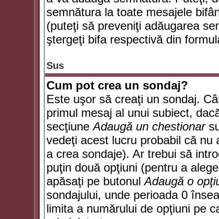
semnătura la toate mesajele bifân
(puteţi să preveniţi adăugarea s
ştergeţi bifa respectivă din formul
Sus
Cum pot crea un sondaj?
Este uşor să creaţi un sondaj. Câ
primul mesaj al unui subiect, dacă
secţiune
Adaugă un chestionar
su
vedeţi acest lucru probabil că nu 
a crea sondaje). Ar trebui să intro
puţin două opţiuni (pentru a alege 
apăsaţi pe butonul
Adaugă o opţi
sondajului, unde perioada 0 înse
limita a numărului de opţiuni pe car