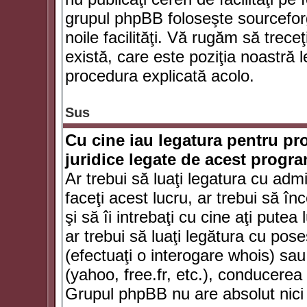
grupul phpBB foloseşte sourceforg
noile facilităţi. Vă rugăm să trece
există, care este poziţia noastră l
procedura explicată acolo.
Sus
Cu cine iau legatura pentru pr
juridice legate de acest progr
Ar trebui să luaţi legatura cu adm
faceţi acest lucru, ar trebui să în
şi să îi intrebaţi cu cine aţi putea
ar trebui să luaţi legătura cu po
(efectuaţi o interogare whois) sa
(yahoo, free.fr, etc.), conducere
Grupul phpBB nu are absolut nici u