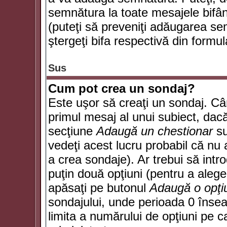
semnătura la toate mesajele bifân
(puteţi să preveniţi adăugarea s
ştergeţi bifa respectivă din formul
Sus
Cum pot crea un sondaj?
Este uşor să creaţi un sondaj. Câ
primul mesaj al unui subiect, dacă
secţiune
Adaugă un chestionar
su
vedeţi acest lucru probabil că nu 
a crea sondaje). Ar trebui să intro
puţin două opţiuni (pentru a alege 
apăsaţi pe butonul
Adaugă o opţi
sondajului, unde perioada 0 înse
limita a numărului de opţiuni pe car