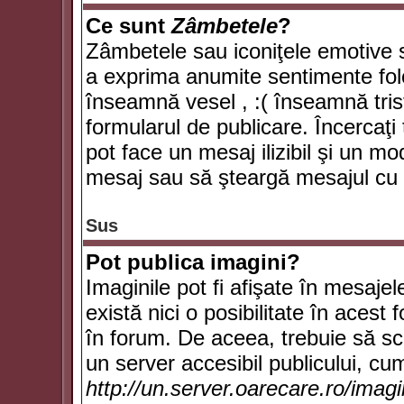
Ce sunt
Zâmbetele
?
Zâmbetele sau iconiţele emotive su
a exprima anumite sentimente fol
înseamnă vesel , :( înseamnă trist
formularul de publicare. Încercaţi 
pot face un mesaj ilizibil şi un mo
mesaj sau să şteargă mesajul cu t
Sus
Pot publica imagini?
Imaginile pot fi afişate în mesaj
există nici o posibilitate în acest
în forum. De aceea, trebuie să scr
un server accesibil publicului, cum
http://un.server.oarecare.ro/imag