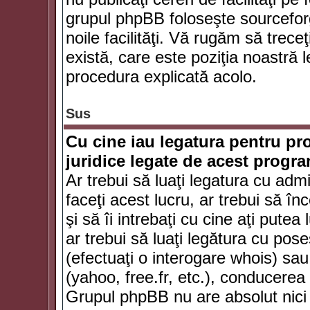
grupul phpBB foloseşte sourceforg
noile facilităţi. Vă rugăm să trece
există, care este poziţia noastră l
procedura explicată acolo.
Sus
Cu cine iau legatura pentru pr
juridice legate de acest progr
Ar trebui să luaţi legatura cu adm
faceţi acest lucru, ar trebui să în
şi să îi intrebaţi cu cine aţi putea
ar trebui să luaţi legătura cu po
(efectuaţi o interogare whois) sa
(yahoo, free.fr, etc.), conducere
Grupul phpBB nu are absolut nici u