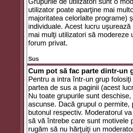
Grupurile de utilizatori sunt o mod
utilizator poate aparţine mai multo
majoritatea celorlalte programe) ş
individuale. Acest lucru uşurează
mai mulţi utilizatori să modereze
forum privat.
Sus
Cum pot să fac parte dintr-un g
Pentru a intra într-un grup folosiţ
partea de sus a paginii (acest lucr
Nu toate grupurile sunt deschise, u
ascunse. Dacă grupul o permite, pu
butonul respectiv. Moderatorul va
să vă întrebe care sunt motivele pe
rugăm să nu hărţuiţi un moderato