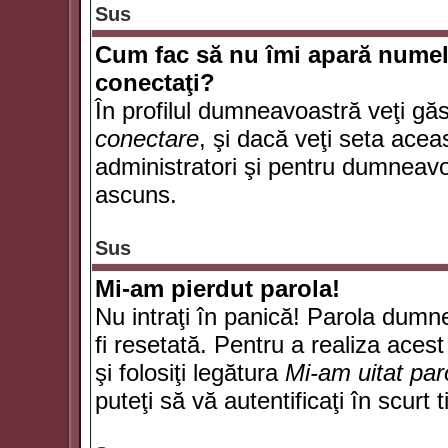
Sus
Cum fac să nu îmi apară numele d
conectaţi?
În profilul dumneavoastră veţi gă
conectare
, şi dacă veţi seta ace
administratori şi pentru dumneavoa
ascuns.
Sus
Mi-am pierdut parola!
Nu intraţi în panică! Parola dumn
fi resetată. Pentru a realiza acest
şi folosiţi legătura
Mi-am uitat par
puteţi să vă autentificaţi în scurt 