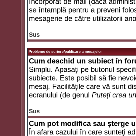
încorporat de mail (dacă administr
se întamplă pentru a preveni folo
mesagerie de către utilizatorii an
Sus
Probleme de scriere/publicare a mesajelor
Cum deschid un subiect în fo
Simplu. Apasaţi pe butonul specifi
subiecte. Este posibil să fie nevoi
mesaj. Facilităţile care vă sunt di
ecranului (de genul
Puteţi crea u
Sus
Cum pot modifica sau şterge 
În afara cazului în care sunteţi a