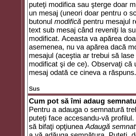
puteţi modifica sau şterge doar 
un mesaj (uneori doar pentru o s
butonul
modifică
pentru mesajul r
text sub mesaj când reveniţi la sub
modificat. Aceasta va apărea doa
asemenea, nu va apărea dacă mode
mesajul (aceştia ar trebui să las
modificat şi de ce). Observaţi că u
mesaj odată ce cineva a răspuns
Sus
Cum pot să îmi adaug semnatu
Pentru a adauga o semnatură trebu
puteţi face accesandu-vă profilul
să bifaţi opţiunea
Adaugă semnat
a vă adăuga semnătura. Puteţi, d