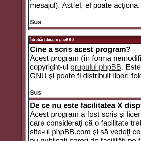
mesajul). Astfel, el poate acţiona.
Sus
Întrebări despre phpBB 2
Cine a scris acest program?
Acest program (în forma nemodific
copyright-ul
grupului phpBB
. Este
GNU şi poate fi distribuit liber; fo
Sus
De ce nu este facilitatea X dis
Acest program a fost scris şi lice
care consideraţi că o facilitate tr
site-ul phpBB.com şi să vedeţi c
nu publicaţi cereri de facilităţi p