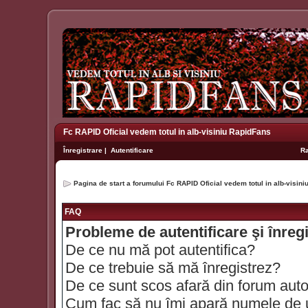
Fc RAPID Oficial vedem totul in alb-visiniu RapidFans
Înregistrare
|
Autentificare
R
Pagina de start a forumului Fc RAPID Oficial vedem totul in alb-visin
FAQ
Probleme de autentificare şi înreg
De ce nu mă pot autentifica?
De ce trebuie să mă înregistrez?
De ce sunt scos afară din forum aut
Cum fac să nu îmi apară numele de util