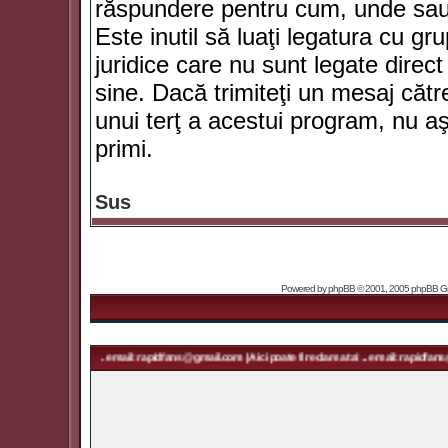
răspundere pentru cum, unde sau 
Este inutil să luaţi legatura cu g
juridice care nu sunt legate dir
sine. Dacă trimiteţi un mesaj căt
unui terţ a acestui program, nu a
primi.
Sus
Powered by
phpBB
© 2001, 2005 phpBB Grou
reclama ta! ... email: rapidfans@gmail.com | Aici poate fi reclama ta! ... email: rapidfans@gmail.co