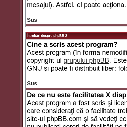
mesajul). Astfel, el poate acţiona.
Sus
Întrebări despre phpBB 2
Cine a scris acest program?
Acest program (în forma nemodific
copyright-ul
grupului phpBB
. Este
GNU şi poate fi distribuit liber; fo
Sus
De ce nu este facilitatea X dis
Acest program a fost scris şi lice
care consideraţi că o facilitate tr
site-ul phpBB.com şi să vedeţi c
nu publicaţi cereri de facilităţi p