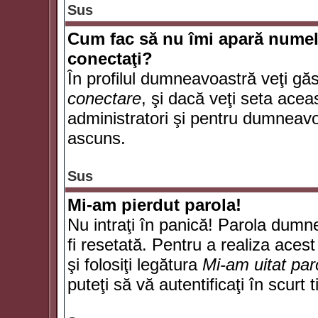
Sus
Cum fac să nu îmi apară numele d
conectaţi?
În profilul dumneavoastră veţi gă
conectare
, şi dacă veţi seta ace
administratori şi pentru dumneavoa
ascuns.
Sus
Mi-am pierdut parola!
Nu intraţi în panică! Parola dumn
fi resetată. Pentru a realiza acest
şi folosiţi legătura
Mi-am uitat par
puteţi să vă autentificaţi în scurt 