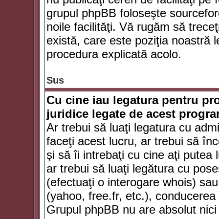
grupul phpBB foloseşte sourceforg
noile facilităţi. Vă rugăm să trece
există, care este poziţia noastră l
procedura explicată acolo.
Sus
Cu cine iau legatura pentru pr
juridice legate de acest progr
Ar trebui să luaţi legatura cu adm
faceţi acest lucru, ar trebui să în
şi să îi intrebaţi cu cine aţi putea
ar trebui să luaţi legătura cu po
(efectuaţi o interogare whois) sa
(yahoo, free.fr, etc.), conducere
Grupul phpBB nu are absolut nici u