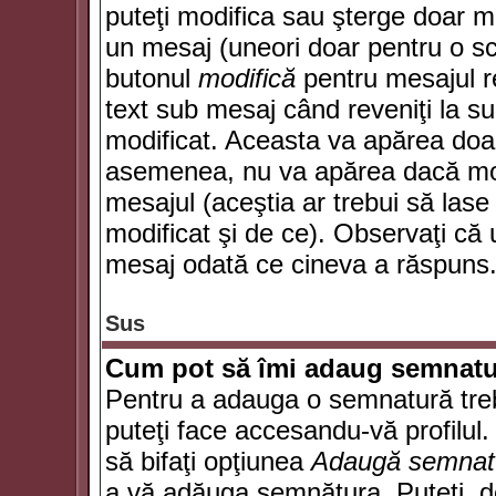
puteţi modifica sau şterge doar 
un mesaj (uneori doar pentru o s
butonul
modifică
pentru mesajul r
text sub mesaj când reveniţi la sub
modificat. Aceasta va apărea doa
asemenea, nu va apărea dacă mode
mesajul (aceştia ar trebui să las
modificat şi de ce). Observaţi că u
mesaj odată ce cineva a răspuns
Sus
Cum pot să îmi adaug semnatu
Pentru a adauga o semnatură trebu
puteţi face accesandu-vă profilul
să bifaţi opţiunea
Adaugă semnat
a vă adăuga semnătura. Puteţi, d