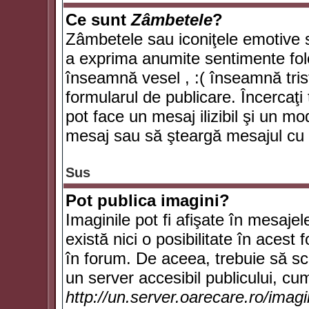
Ce sunt
Zâmbetele
?
Zâmbetele sau iconiţele emotive su
a exprima anumite sentimente fol
înseamnă vesel , :( înseamnă trist
formularul de publicare. Încercaţi 
pot face un mesaj ilizibil şi un mo
mesaj sau să şteargă mesajul cu t
Sus
Pot publica imagini?
Imaginile pot fi afişate în mesaj
există nici o posibilitate în acest
în forum. De aceea, trebuie să scr
un server accesibil publicului, cum
http://un.server.oarecare.ro/imag