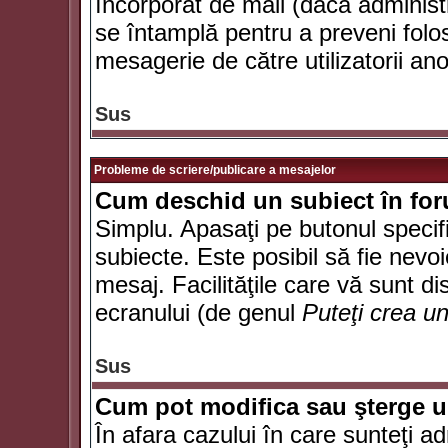
încorporat de mail (dacă administr
se întamplă pentru a preveni folo
mesagerie de către utilizatorii an
Sus
Probleme de scriere/publicare a mesajelor
Cum deschid un subiect în fo
Simplu. Apasaţi pe butonul specifi
subiecte. Este posibil să fie nevoi
mesaj. Facilităţile care vă sunt di
ecranului (de genul
Puteţi crea u
Sus
Cum pot modifica sau şterge 
În afara cazului în care sunteţi a