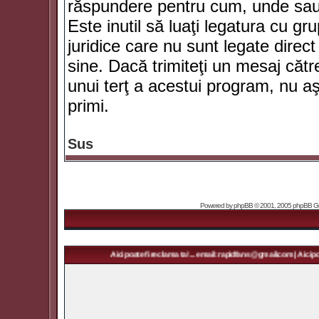
răspundere pentru cum, unde sau 
Este inutil să luaţi legatura cu g
juridice care nu sunt legate dir
sine. Dacă trimiteţi un mesaj căt
unui terţ a acestui program, nu a
primi.
Sus
Powered by
phpBB
© 2001, 2005 phpBB Grou
Aici poate fi reclama ta! ... email: rapidfans@gmail.com | Aici poate fi reclama t