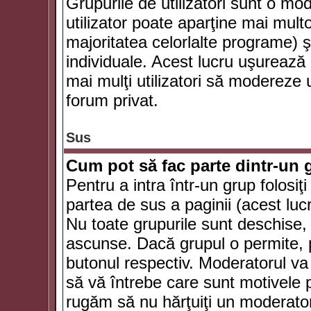
Grupurile de utilizatori sunt o mod
utilizator poate aparţine mai multo
majoritatea celorlalte programe) ş
individuale. Acest lucru uşurează
mai mulţi utilizatori să modereze
forum privat.
Sus
Cum pot să fac parte dintr-un g
Pentru a intra într-un grup folosiţ
partea de sus a paginii (acest lucr
Nu toate grupurile sunt deschise, u
ascunse. Dacă grupul o permite, pu
butonul respectiv. Moderatorul va
să vă întrebe care sunt motivele pe
rugăm să nu hărţuiţi un moderato