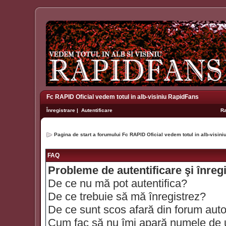
Fc RAPID Oficial vedem totul in alb-visiniu RapidFans
Înregistrare
|
Autentificare
R
Pagina de start a forumului Fc RAPID Oficial vedem totul in alb-visin
FAQ
Probleme de autentificare şi înreg
De ce nu mă pot autentifica?
De ce trebuie să mă înregistrez?
De ce sunt scos afară din forum aut
Cum fac să nu îmi apară numele de util