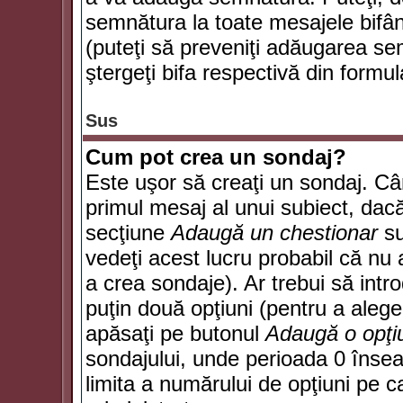
semnătura la toate mesajele bifân
(puteţi să preveniţi adăugarea s
ştergeţi bifa respectivă din formul
Sus
Cum pot crea un sondaj?
Este uşor să creaţi un sondaj. Câ
primul mesaj al unui subiect, dacă
secţiune
Adaugă un chestionar
su
vedeţi acest lucru probabil că nu 
a crea sondaje). Ar trebui să intro
puţin două opţiuni (pentru a alege 
apăsaţi pe butonul
Adaugă o opţi
sondajului, unde perioada 0 înse
limita a numărului de opţiuni pe car