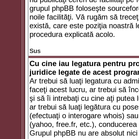
grupul phpBB foloseşte sourceforg
noile facilităţi. Vă rugăm să trece
există, care este poziţia noastră l
procedura explicată acolo.
Sus
Cu cine iau legatura pentru pr
juridice legate de acest progr
Ar trebui să luaţi legatura cu adm
faceţi acest lucru, ar trebui să în
şi să îi intrebaţi cu cine aţi putea
ar trebui să luaţi legătura cu po
(efectuaţi o interogare whois) sa
(yahoo, free.fr, etc.), conducere
Grupul phpBB nu are absolut nici u