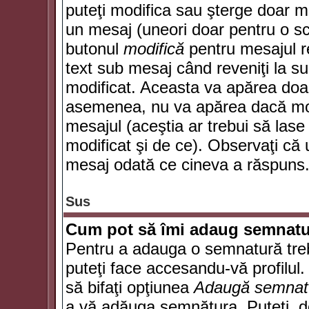
puteţi modifica sau şterge doar 
un mesaj (uneori doar pentru o s
butonul
modifică
pentru mesajul r
text sub mesaj când reveniţi la sub
modificat. Aceasta va apărea doa
asemenea, nu va apărea dacă mode
mesajul (aceştia ar trebui să las
modificat şi de ce). Observaţi că u
mesaj odată ce cineva a răspuns
Sus
Cum pot să îmi adaug semnatu
Pentru a adauga o semnatură trebu
puteţi face accesandu-vă profilul
să bifaţi opţiunea
Adaugă semnat
a vă adăuga semnătura. Puteţi, d