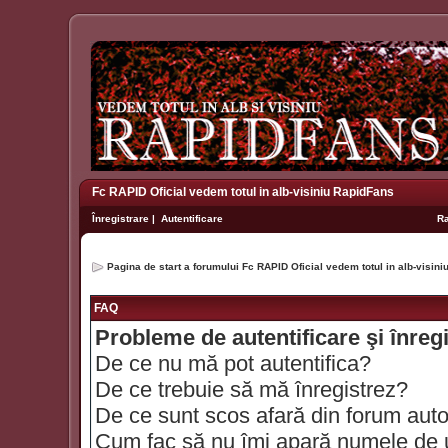
Fc RAPID Oficial vedem totul in alb-visiniu RapidFans
Înregistrare
|
Autentificare
R
Pagina de start a forumului Fc RAPID Oficial vedem totul in alb-visin
FAQ
Probleme de autentificare şi înreg
De ce nu mă pot autentifica?
De ce trebuie să mă înregistrez?
De ce sunt scos afară din forum aut
Cum fac să nu îmi apară numele de util