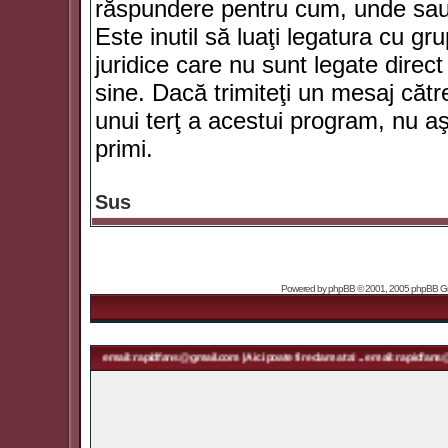
răspundere pentru cum, unde sau 
Este inutil să luaţi legatura cu g
juridice care nu sunt legate dir
sine. Dacă trimiteţi un mesaj căt
unui terţ a acestui program, nu a
primi.
Sus
Powered by
phpBB
© 2001, 2005 phpBB Grou
ma ta! ... email: rapidfans@gmail.com | Aici poate fi reclama ta! ... email: rapidfans@gmail.com