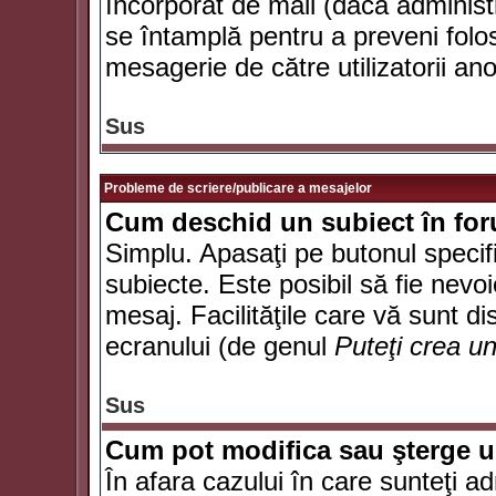
încorporat de mail (dacă administr
se întamplă pentru a preveni folo
mesagerie de către utilizatorii an
Sus
Probleme de scriere/publicare a mesajelor
Cum deschid un subiect în fo
Simplu. Apasaţi pe butonul specifi
subiecte. Este posibil să fie nevoi
mesaj. Facilităţile care vă sunt di
ecranului (de genul
Puteţi crea u
Sus
Cum pot modifica sau şterge 
În afara cazului în care sunteţi a