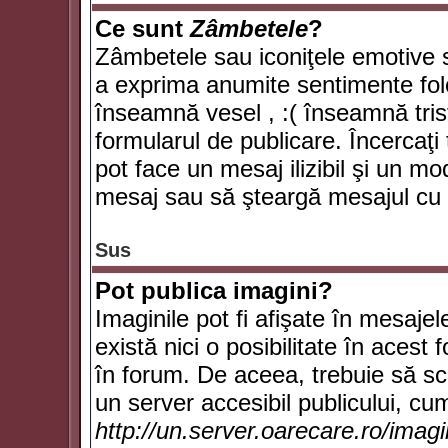
Ce sunt
Zâmbetele
?
Zâmbetele sau iconiţele emotive su
a exprima anumite sentimente fol
înseamnă vesel , :( înseamnă trist
formularul de publicare. Încercaţi 
pot face un mesaj ilizibil şi un mo
mesaj sau să şteargă mesajul cu t
Sus
Pot publica imagini?
Imaginile pot fi afişate în mesaj
există nici o posibilitate în acest
în forum. De aceea, trebuie să scr
un server accesibil publicului, cum
http://un.server.oarecare.ro/imag