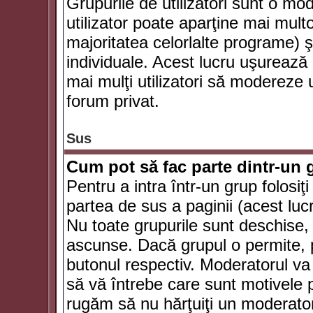
Grupurile de utilizatori sunt o mod
utilizator poate aparţine mai multo
majoritatea celorlalte programe) ş
individuale. Acest lucru uşurează
mai mulţi utilizatori să modereze
forum privat.
Sus
Cum pot să fac parte dintr-un g
Pentru a intra într-un grup folosiţ
partea de sus a paginii (acest lucr
Nu toate grupurile sunt deschise, u
ascunse. Dacă grupul o permite, pu
butonul respectiv. Moderatorul va
să vă întrebe care sunt motivele pe
rugăm să nu hărţuiţi un moderato