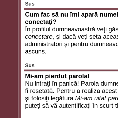
Sus
Cum fac să nu îmi apară numele d
conectaţi?
În profilul dumneavoastră veţi gă
conectare
, şi dacă veţi seta ace
administratori şi pentru dumneavoa
ascuns.
Sus
Mi-am pierdut parola!
Nu intraţi în panică! Parola dumn
fi resetată. Pentru a realiza acest
şi folosiţi legătura
Mi-am uitat par
puteţi să vă autentificaţi în scurt 