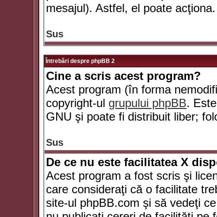
mesajul). Astfel, el poate acţiona.
Sus
Întrebări despre phpBB 2
Cine a scris acest program?
Acest program (în forma nemodific
copyright-ul
grupului phpBB
. Este
GNU şi poate fi distribuit liber; fo
Sus
De ce nu este facilitatea X dis
Acest program a fost scris şi lice
care consideraţi că o facilitate tr
site-ul phpBB.com şi să vedeţi c
nu publicaţi cereri de facilităţi p