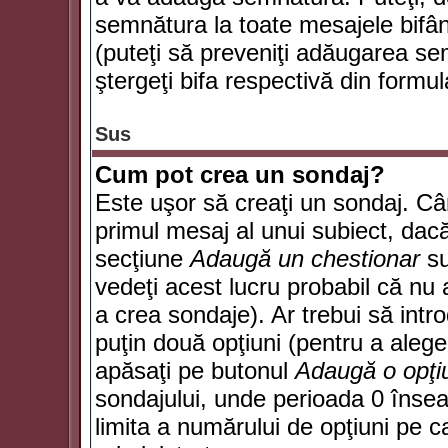
semnătura la toate mesajele bifân
(puteţi să preveniţi adăugarea s
ştergeţi bifa respectivă din formul
Sus
Cum pot crea un sondaj?
Este uşor să creaţi un sondaj. Câ
primul mesaj al unui subiect, dacă
secţiune
Adaugă un chestionar
su
vedeţi acest lucru probabil că nu 
a crea sondaje). Ar trebui să intro
puţin două opţiuni (pentru a alege 
apăsaţi pe butonul
Adaugă o opţi
sondajului, unde perioada 0 înse
limita a numărului de opţiuni pe car