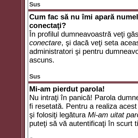
Sus
Cum fac să nu îmi apară numele d
conectaţi?
În profilul dumneavoastră veţi gă
conectare
, şi dacă veţi seta ace
administratori şi pentru dumneavoa
ascuns.
Sus
Mi-am pierdut parola!
Nu intraţi în panică! Parola dumn
fi resetată. Pentru a realiza acest
şi folosiţi legătura
Mi-am uitat par
puteţi să vă autentificaţi în scurt 