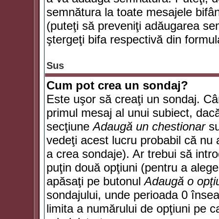
semnătura la toate mesajele bifân
(puteţi să preveniţi adăugarea s
ştergeţi bifa respectivă din formul
Sus
Cum pot crea un sondaj?
Este uşor să creaţi un sondaj. Câ
primul mesaj al unui subiect, dacă
secţiune
Adaugă un chestionar
su
vedeţi acest lucru probabil că nu 
a crea sondaje). Ar trebui să intro
puţin două opţiuni (pentru a alege 
apăsaţi pe butonul
Adaugă o opţi
sondajului, unde perioada 0 înse
limita a numărului de opţiuni pe car