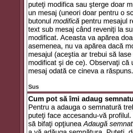
puteţi modifica sau şterge doar 
un mesaj (uneori doar pentru o s
butonul
modifică
pentru mesajul r
text sub mesaj când reveniţi la sub
modificat. Aceasta va apărea doa
asemenea, nu va apărea dacă mode
mesajul (aceştia ar trebui să las
modificat şi de ce). Observaţi că u
mesaj odată ce cineva a răspuns
Sus
Cum pot să îmi adaug semnatu
Pentru a adauga o semnatură trebu
puteţi face accesandu-vă profilul
să bifaţi opţiunea
Adaugă semnat
a vă adăuga semnătura. Puteţi, d