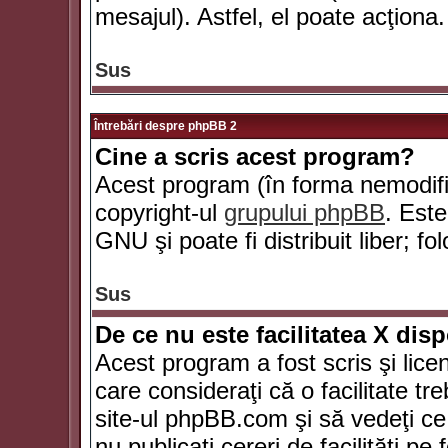
mesajul). Astfel, el poate acţiona.
Sus
Întrebări despre phpBB 2
Cine a scris acest program?
Acest program (în forma nemodific
copyright-ul
grupului phpBB
. Este
GNU şi poate fi distribuit liber; fo
Sus
De ce nu este facilitatea X dis
Acest program a fost scris şi lice
care consideraţi că o facilitate tr
site-ul phpBB.com şi să vedeţi c
nu publicaţi cereri de facilităţi p