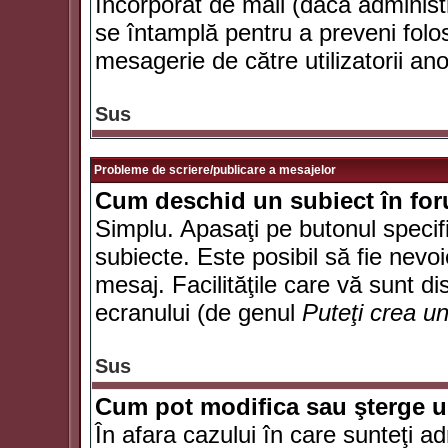
încorporat de mail (dacă administr
se întamplă pentru a preveni folo
mesagerie de către utilizatorii an
Sus
Probleme de scriere/publicare a mesajelor
Cum deschid un subiect în fo
Simplu. Apasaţi pe butonul specifi
subiecte. Este posibil să fie nevoi
mesaj. Facilităţile care vă sunt di
ecranului (de genul
Puteţi crea u
Sus
Cum pot modifica sau şterge 
În afara cazului în care sunteţi a