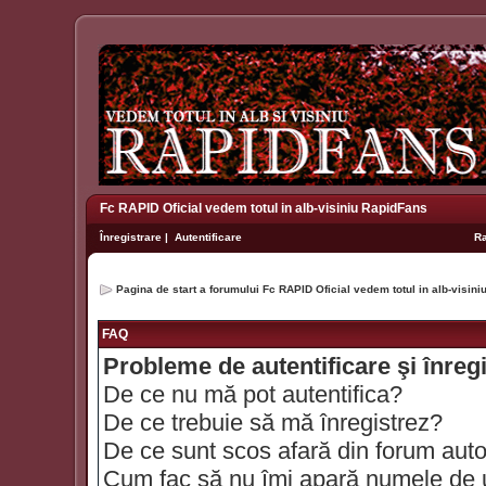
Fc RAPID Oficial vedem totul in alb-visiniu RapidFans
Înregistrare
|
Autentificare
R
Pagina de start a forumului Fc RAPID Oficial vedem totul in alb-visin
FAQ
Probleme de autentificare şi înreg
De ce nu mă pot autentifica?
De ce trebuie să mă înregistrez?
De ce sunt scos afară din forum aut
Cum fac să nu îmi apară numele de util