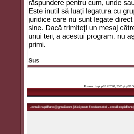
răspundere pentru cum, unde sau 
Este inutil să luaţi legatura cu g
juridice care nu sunt legate dir
sine. Dacă trimiteţi un mesaj căt
unui terţ a acestui program, nu a
primi.
Sus
Powered by
phpBB
© 2001, 2005 phpBB Grou
ma ta! ... email: rapidfans@gmail.com | Aici poate fi reclama ta! ... email: rapidfans@gmail.com