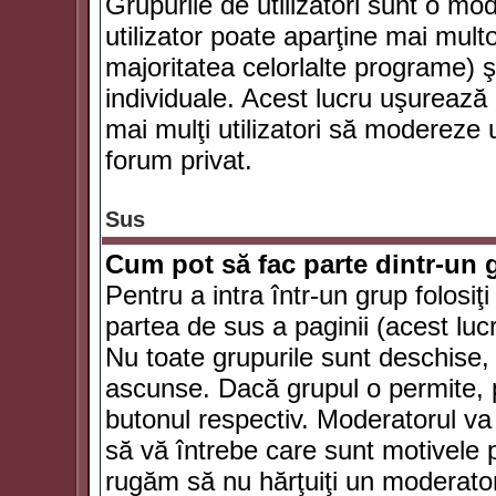
Grupurile de utilizatori sunt o mod
utilizator poate aparţine mai multo
majoritatea celorlalte programe) ş
individuale. Acest lucru uşurează
mai mulţi utilizatori să modereze
forum privat.
Sus
Cum pot să fac parte dintr-un g
Pentru a intra într-un grup folosiţ
partea de sus a paginii (acest lucr
Nu toate grupurile sunt deschise, u
ascunse. Dacă grupul o permite, pu
butonul respectiv. Moderatorul va
să vă întrebe care sunt motivele pe
rugăm să nu hărţuiţi un moderato