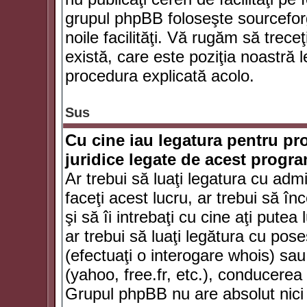
grupul phpBB foloseşte sourceforg
noile facilităţi. Vă rugăm să trece
există, care este poziţia noastră l
procedura explicată acolo.
Sus
Cu cine iau legatura pentru pr
juridice legate de acest progr
Ar trebui să luaţi legatura cu adm
faceţi acest lucru, ar trebui să în
şi să îi intrebaţi cu cine aţi putea
ar trebui să luaţi legătura cu po
(efectuaţi o interogare whois) sa
(yahoo, free.fr, etc.), conducere
Grupul phpBB nu are absolut nici u