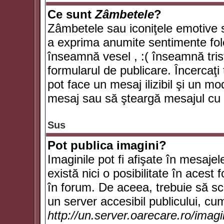
Ce sunt
Zâmbetele
?
Zâmbetele sau iconiţele emotive su
a exprima anumite sentimente fol
înseamnă vesel , :( înseamnă trist
formularul de publicare. Încercaţi 
pot face un mesaj ilizibil şi un mo
mesaj sau să şteargă mesajul cu t
Sus
Pot publica imagini?
Imaginile pot fi afişate în mesaj
există nici o posibilitate în acest
în forum. De aceea, trebuie să scr
un server accesibil publicului, cum
http://un.server.oarecare.ro/imag