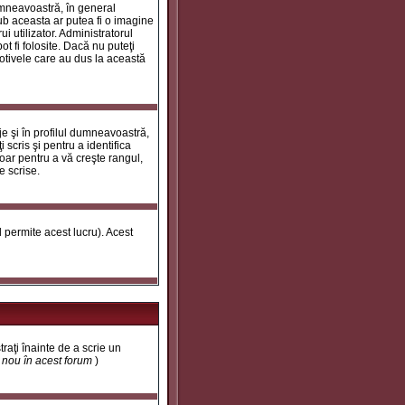
umneavoastră, în general
ub aceasta ar putea fi o imagine
i utilizator. Administratorul
t fi folosite. Dacă nu puteţi
motivele care au dus la această
e şi în profilul dumneavoastră,
 scris şi pentru a identifica
doar pentru a vă creşte rangul,
e scrise.
ul permite acest lucru). Acest
traţi înainte de a scrie un
t nou în acest forum
)