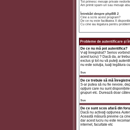
Tot primesc mesaje private nedorit
Am primit spam-uri sau mesaje abuz
Întrebări despre phpBB 2
Cine a scris acest program?
De ce nu este facilitatea X disponib
Cu cine iau legatura pentru problem
Probleme de autentificare şi î
De ce nu mă pot autentifica?
V-aţi înregistrat? Serios vorbind
acest lucru) ? Dacă da, ar trebui
exclus şi tot nu vă puteţi autent
nu este soluţia, luaţi legătura c
Sus
De ce trebuie să mă înregistr
S-ar putea să nu fie nevoie, dep
opţiuni care nu sunt disponibile 
grupuri etc. Durează doar câtev
Sus
De ce sunt scos afară din fo
Dacă nu activaţi opţiunea
Auten
Această măsură previne ca cinev
dar acest lucru nu este recomand
internet, facultate etc