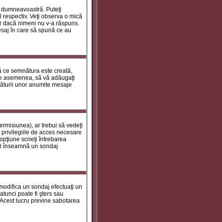
le dumneavoastră. Puteţi
 respectiv. Veţi observa o mică
ar dacă nimeni nu v-a răspuns.
esaj în care să spună ce au
tă ce semnătura este creată,
de asemenea, să vă adăugaţi
năturii unor anumite mesaje
ermisiunea), ar trebui să vedeţi
 privilegiile de acces necesare
opţiune scrieţi întrebarea
a 0 înseamnă un sondaj
 modifica un sondaj efectuaţi un
atunci poate fi şters sau
 Acest lucru previne sabotarea