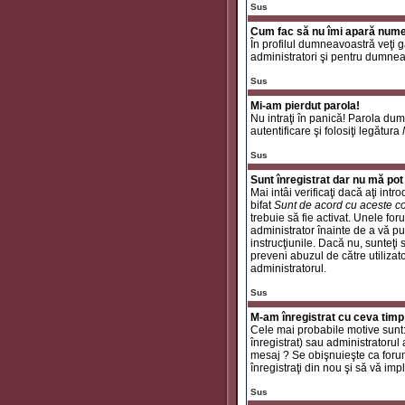
Sus
Cum fac să nu îmi apară numele 
În profilul dumneavoastră veţi 
administratori şi pentru dumneav
Sus
Mi-am pierdut parola!
Nu intraţi în panică! Parola dum
autentificare şi folosiţi legătura
Sus
Sunt înregistrat dar nu mă pot 
Mai intâi verificaţi dacă aţi int
bifat
Sunt de acord cu aceste co
trebuie să fie activat. Unele for
administrator înainte de a vă put
instrucţiunile. Dacă nu, sunteţi
preveni abuzul de către utilizat
administratorul.
Sus
M-am înregistrat cu ceva timp
Cele mai probabile motive sunt: a
înregistrat) sau administratorul
mesaj ? Se obişnuieşte ca forum
înregistraţi din nou şi să vă impli
Sus