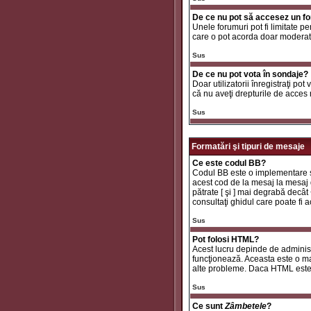
De ce nu pot să accesez un f
Unele forumuri pot fi limitate pe
care o pot acorda doar moderator
Sus
De ce nu pot vota în sondaje?
Doar utilizatorii înregistraţi pot
că nu aveţi drepturile de acces
Sus
Formatări şi tipuri de mesaje
Ce este codul BB?
Codul BB este o implementare sp
acest cod de la mesaj la mesaj d
pătrate [ şi ] mai degrabă decât
consultaţi ghidul care poate fi
Sus
Pot folosi HTML?
Acest lucru depinde de administr
funcţionează. Aceasta este o 
alte probleme. Daca HTML este ac
Sus
Ce sunt
Zâmbetele
?