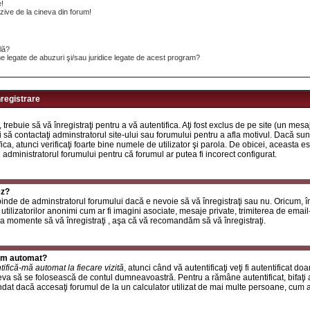
e!
ive de la cineva din forum!
ilă?
e legate de abuzuri şi/sau juridice legate de acest program?
nregistrare
, trebuie să vă înregistraţi pentru a vă autentifica. Aţi fost exclus de pe site (un mes
 să contactaţi adminstratorul site-ului sau forumului pentru a afla motivul. Dacă sunte
ifica, atunci verificaţi foarte bine numele de utilizator şi parola. De obicei, aceasta
u administratorul forumului pentru că forumul ar putea fi incorect configurat.
ez?
inde de adminstratorul forumului dacă e nevoie să vă înregistraţi sau nu. Oricum, în
utilizatorilor anonimi cum ar fi imagini asociate, mesaje private, trimiterea de email-ur
a momente să vă înregistraţi , aşa că vă recomandăm să vă înregistraţi.
rum automat?
tifică-mă automat la fiecare vizită
, atunci când vă autentificaţi veţi fi autentificat do
a să se folosească de contul dumneavoastră. Pentru a rămâne autentificat, bifaţi a
at dacă accesaţi forumul de la un calculator utilizat de mai multe persoane, cum ar