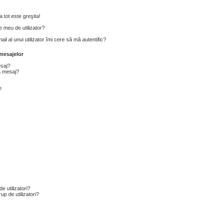
 tot este greşita!
 meu de utilizator?
l al unui utilizator îmi cere să mă autentific?
mesajelor
esaj?
a mesaj?
?
e utilizatori?
p de utilizatori?