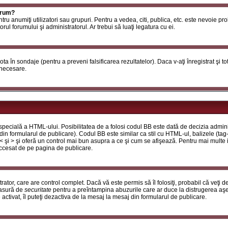
orum?
ntru anumiţi utilizatori sau grupuri. Pentru a vedea, citi, publica, etc. este nevoie p
ul forumului şi administratorul. Ar trebui să luaţi legatura cu ei.
 vota în sondaje (pentru a preveni falsificarea rezultatelor). Daca v-aţi înregistrat şi t
 necesare.
ecială a HTML-ului. Posibilitatea de a folosi codul BB este dată de decizia adminis
in formularul de publicare). Codul BB este similar ca stil cu HTML-ul, balizele (tag-
 < şi > şi oferă un control mai bun asupra a ce şi cum se afişează. Pentru mai multe
 accesat de pe pagina de publicare.
ator, care are control complet. Dacă vă este permis să îl folosiţi, probabil că veţi 
masură de
securitate
pentru a preîntampina abuzurile care ar duce la distrugerea aşe
tivat, îl puteţi dezactiva de la mesaj la mesaj din formularul de publicare.