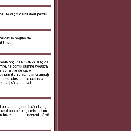
 pe
Da
veţi fi vizibil doar pentru
 mergeţi la pagina de
rt timp.
ctivată opţiunea COPPA şi aţi dat
rimite, fie contul dumneavoastră
personal, fie de către
aţi primit un email atunci urmaţi
a este folosită este pentru a
cercaţi să contactaţi
 pe care l-aţi primit când v-aţi
unci poate nu aţi scris nici un
a bazei de date. Încercaţi să vă