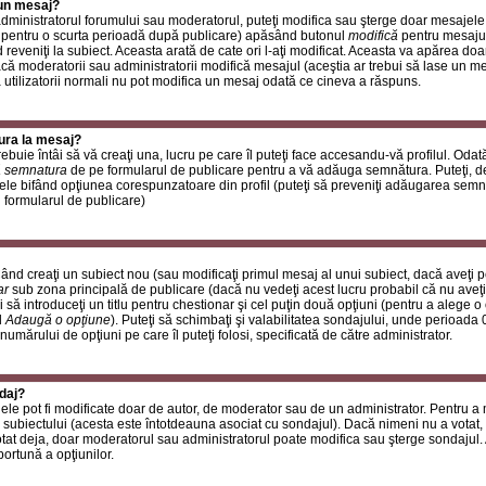
 un mesaj?
i administratorul forumului sau moderatorul, puteţi modifica sau şterge doar mesaje
 pentru o scurta perioadă după publicare) apăsând butonul
modifică
pentru mesajul
reveniţi la subiect. Aceasta arată de cate ori l-aţi modificat. Aceasta va apărea do
 moderatorii sau administratorii modifică mesajul (aceştia ar trebui să lase un m
ă utilizatorii normali nu pot modifica un mesaj odată ce cineva a răspuns.
ura la mesaj?
buie întâi să vă creaţi una, lucru pe care îl puteţi face accesandu-vă profilul. Oda
 semnatura
de pe formularul de publicare pentru a vă adăuga semnătura. Puteţi, 
ele bifând opţiunea corespunzatoare din profil (puteţi să preveniţi adăugarea sem
n formularul de publicare)
ând creaţi un subiect nou (sau modificaţi primul mesaj al unui subiect, dacă aveţi p
ar
sub zona principală de publicare (dacă nu vedeţi acest lucru probabil că nu aveţi
 să introduceţi un titlu pentru chestionar şi cel puţin două opţiuni (pentru a alege o 
l
Adaugă o opţiune
). Puteţi să schimbaţi şi valabilitatea sondajului, unde perioad
 numărului de opţiuni pe care îl puteţi folosi, specificată de către administrator.
daj?
ele pot fi modificate doar de autor, de moderator sau de un administrator. Pentru a
 subiectului (acesta este întotdeauna asociat cu sondajul). Dacă nimeni nu a votat, 
otat deja, doar moderatorul sau administratorul poate modifica sau şterge sondajul.
ortună a opţiunilor.