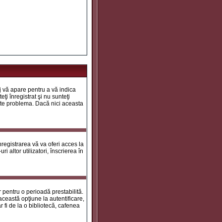
aj vă apare pentru a vă indica
ţi înregistrat şi nu sunteţi
 este problema. Dacă nici aceasta
registrarea vă va oferi acces la
i altor utilizatori, înscrierea în
ar pentru o perioadă prestabilită.
ceastă opţiune la autentificare,
 fi de la o bibliotecă, cafenea