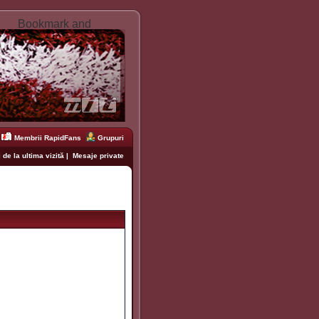
Membrii RapidFans
Grupuri
 de la ultima vizită
|
Mesaje private