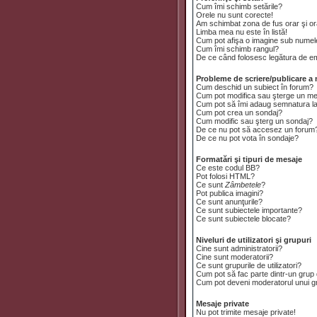
Cum îmi schimb setările?
Orele nu sunt corecte!
Am schimbat zona de fus orar şi ora
Limba mea nu este în listă!
Cum pot afişa o imagine sub numele
Cum îmi schimb rangul?
De ce când folosesc legătura de emai
Probleme de scriere/publicare a 
Cum deschid un subiect în forum?
Cum pot modifica sau şterge un m
Cum pot să îmi adaug semnatura l
Cum pot crea un sondaj?
Cum modific sau şterg un sondaj?
De ce nu pot să accesez un forum
De ce nu pot vota în sondaje?
Formatări şi tipuri de mesaje
Ce este codul BB?
Pot folosi HTML?
Ce sunt
Zâmbetele
?
Pot publica imagini?
Ce sunt anunţurile?
Ce sunt subiectele importante?
Ce sunt subiectele blocate?
Niveluri de utilizatori şi grupuri
Cine sunt administratorii?
Cine sunt moderatorii?
Ce sunt grupurile de utilizatori?
Cum pot să fac parte dintr-un grup d
Cum pot deveni moderatorul unui gru
Mesaje private
Nu pot trimite mesaje private!