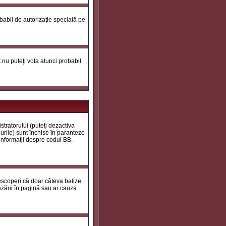
robabil de autorizaţie specială pe
ot nu puteţi vota atunci probabil
tratorului (puteţi dezactiva
urile) sunt închise în paranteze
 informaţii despre codul BB,
descoperi că doar câteva balize
zării în pagină sau ar cauza