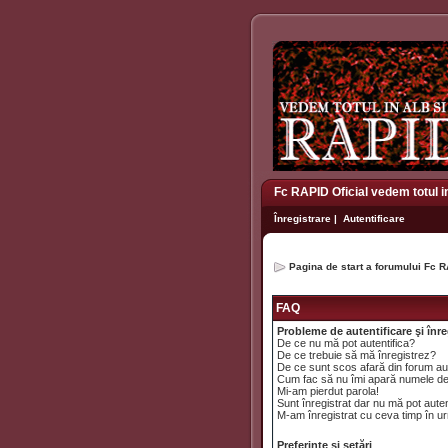
Fc RAPID Oficial vedem totul i
Înregistrare
|
Autentificare
Pagina de start a forumului Fc R
FAQ
Probleme de autentificare şi înre
De ce nu mă pot autentifica?
De ce trebuie să mă înregistrez?
De ce sunt scos afară din forum a
Cum fac să nu îmi apară numele de uti
Mi-am pierdut parola!
Sunt înregistrat dar nu mă pot auten
M-am înregistrat cu ceva timp în ur
Preferinţe şi setări