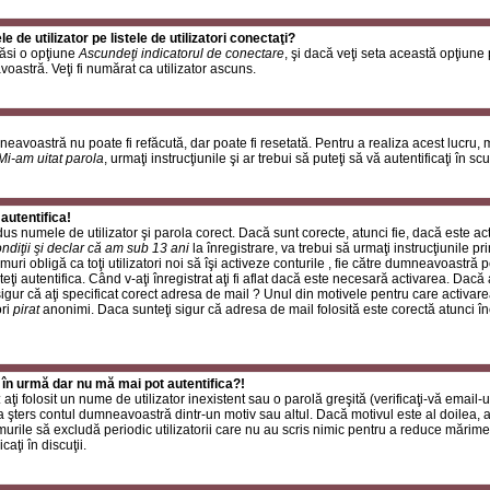
de utilizator pe listele de utilizatori conectaţi?
găsi o opţiune
Ascundeţi indicatorul de conectare
, şi dacă veţi seta această opţiune
oastră. Veţi fi numărat ca utilizator ascuns.
neavoastră nu poate fi refăcută, dar poate fi resetată. Pentru a realiza acest lucru,
Mi-am uitat parola
, urmaţi instrucţiunile şi ar trebui să puteţi să vă autentificaţi în scu
autentifica!
rodus numele de utilizator şi parola corect. Dacă sunt corecte, atunci fie, dacă este a
ndiţii şi declar că am sub 13 ani
la înregistrare, va trebui să urmaţi instrucţiunile p
umuri obligă ca toţi utilizatori noi să îşi activeze conturile , fie către dumneavoastră 
eţi autentifica. Când v-aţi înregistrat aţi fi aflat dacă este necesară activarea. Dacă 
 sigur că aţi specificat corect adresa de mail ? Unul din motivele pentru care activare
ori
pirat
anonimi. Daca sunteţi sigur că adresa de mail folosită este corectă atunci în
 în urmă dar nu mă mai pot autentifica?!
ţi folosit un nume de utilizator inexistent sau o parolă greşită (verificaţi-vă email-ul
 a şters contul dumneavoastră dintr-un motiv sau altul. Dacă motivul este al doilea, at
urile să excludă periodic utilizatorii care nu au scris nimic pentru a reduce mărime
caţi în discuţii.