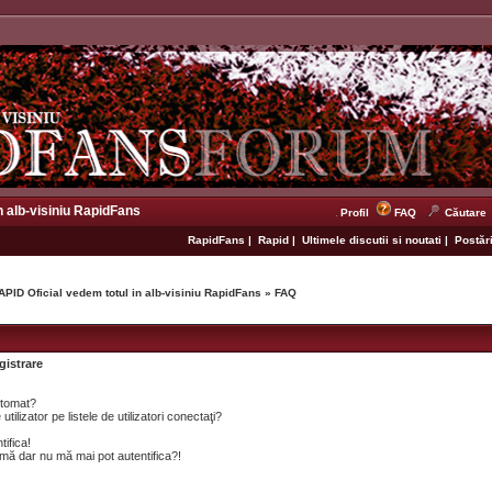
n alb-visiniu RapidFans
Profil
FAQ
Căutare
RapidFans
|
Rapid
|
Ultimele discutii si noutati
|
Postări
APID Oficial vedem totul in alb-visiniu RapidFans
»
FAQ
gistrare
utomat?
lizator pe listele de utilizatori conectaţi?
tifica!
mă dar nu mă mai pot autentifica?!