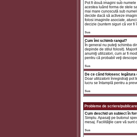
Pot fi două imagini sub numele 
acestea luând forma de stele sa
mai mare cunoscută sub nume
decide dacă să activeze imaginil
folosi imaginile asociate, atunc
decizie (suntem siguri că vor fi 
Sus
Cum îmi schimb rangul?
În general nu puteţi schimba di
depinde de stilul folosit). Major
anumiţi utilizatori, cum ar fi mo
pentru că probabil veţi descope
Sus
De ce când folosesc legătura d
Doar utilizatorii înregistraţi po
lucru se întamplă pentru a preve
Sus
Probleme de scriere/publicare
Cum deschid un subiect în fo
Simplu. Apasaţi pe butonul specif
mesaj. Facilităţile care vă sunt
Sus