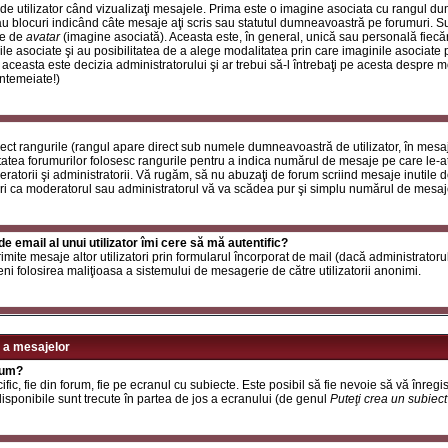
de utilizator când vizualizaţi mesajele. Prima este o imagine asociata cu rangul d
u blocuri indicând câte mesaje aţi scris sau statutul dumneavoastră pe forumuri. S
le de
avatar
(imagine asociată). Aceasta este, în general, unică sau personală fiecăru
e asociate şi au posibilitatea de a alege modalitatea prin care imaginile asociate po
i aceasta este decizia administratorului şi ar trebui să-l întrebaţi pe acesta despre 
întemeiate!)
rect rangurile (rangul apare direct sub numele dumneavoastră de utilizator, în mesaj
itatea forumurilor folosesc rangurile pentru a indica numărul de mesaje pe care le-aţi
deratorii şi administratorii. Vă rugăm, să nu abuzaţi de forum scriind mesaje inutile 
ri ca moderatorul sau administratorul vă va scădea pur şi simplu numărul de mesaj
e email al unui utilizator îmi cere să mă autentific?
t trimite mesaje altor utilizatori prin formularul încorporat de mail (dacă administrator
ni folosirea maliţioasa a sistemului de mesagerie de către utilizatorii anonimi.
 a mesajelor
rum?
ic, fie din forum, fie pe ecranul cu subiecte. Este posibil să fie nevoie să vă înregis
 disponibile sunt trecute în partea de jos a ecranului (de genul
Puteţi crea un subiec