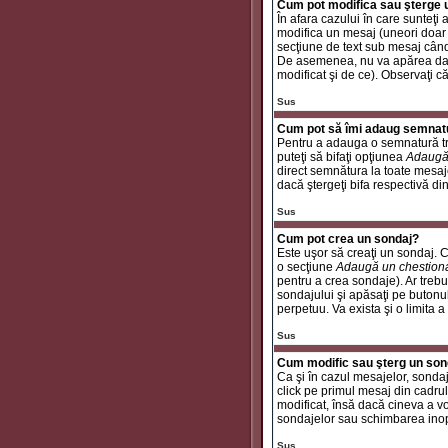
Cum pot modifica sau şterge
În afara cazului în care sunteţ
modifica un mesaj (uneori doar
secţiune de text sub mesaj când 
De asemenea, nu va apărea dacă
modificat şi de ce). Observaţi c
Sus
Cum pot să îmi adaug semnat
Pentru a adauga o semnatură tre
puteţi să bifaţi opţiunea
Adaugă
direct semnătura la toate mesaj
dacă ştergeţi bifa respectivă di
Sus
Cum pot crea un sondaj?
Este uşor să creaţi un sondaj. C
o secţiune
Adaugă un chestion
pentru a crea sondaje). Ar trebui
sondajului şi apăsaţi pe butonu
perpetuu. Va exista şi o limita a
Sus
Cum modific sau şterg un son
Ca şi în cazul mesajelor, sondaj
click pe primul mesaj din cadrul
modificat, însă dacă cineva a v
sondajelor sau schimbarea inop
Sus