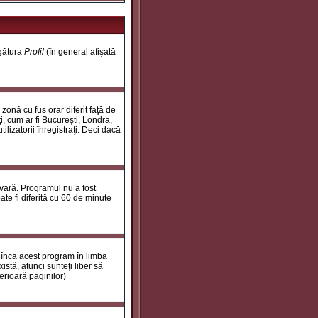
egătura
Profil
(în general afişată
onă cu fus orar diferit faţă de
i, cum ar fi Bucureşti, Londra,
ilizatorii înregistraţi. Deci dacă
 vară. Programul nu a fost
te fi diferită cu 60 de minute
 înca acest program în limba
stă, atunci sunteţi liber să
erioară paginilor)