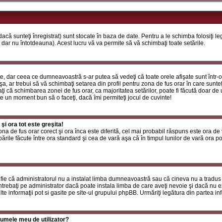
că sunteţi înregistrat) sunt stocate în baza de date. Pentru a le schimba folosiţi l
 dar nu întotdeauna). Acest lucru vă va permite să vă schimbaţi toate setările.
, dar ceea ce dumneavoastră s-ar putea să vedeţi că toate orele afişate sunt într-o z
a, ar trebui să vă schimbaţi setarea din profil pentru zona de fus orar în care sunteţ
i că schimbarea zonei de fus orar, ca majoritatea setărilor, poate fi făcută doar de ut
ste un moment bun să o faceţi, dacă îmi permiteţi jocul de cuvinte!
i ora tot este greşita!
zona de fus orar corect şi ora înca este diferită, cel mai probabil răspuns este ora de
rile făcute între ora standard şi cea de vară aşa că în timpul lunilor de vară ora poa
fie că administratorul nu a instalat limba dumneavoastră sau că cineva nu a tradus
ntrebaţi pe administrator dacă poate instala limba de care aveţi nevoie şi dacă nu exi
te informaţii pot si gasite pe site-ul grupului phpBB. Urmăriţi legătura din partea inf
umele meu de utilizator?