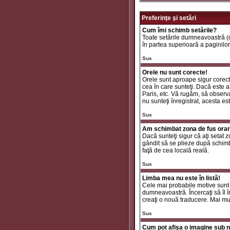
Preferinţe şi setări
Cum îmi schimb setările?
Toate setările dumneavoastră (da
în partea superioară a paginilor
Sus
Orele nu sunt corecte!
Orele sunt aproape sigur corecte
cea în care sunteţi. Dacă este aş
Paris, etc. Vă rugăm, să observaţ
nu sunteţi înregistrat, acesta e
Sus
Am schimbat zona de fus orar ş
Dacă sunteţi sigur că aţi setat 
gândit să se plieze după schimbă
faţă de cea locală reală.
Sus
Limba mea nu este în listă!
Cele mai probabile motive sunt 
dumneavoastră. Încercaţi să îl î
creaţi o nouă traducere. Mai mul
Sus
Cum pot afişa o imagine sub n