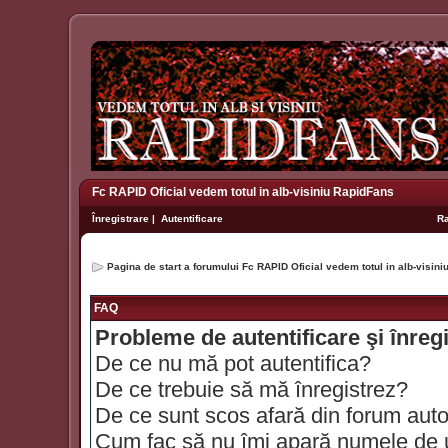
Fc RAPID Oficial vedem totul in alb-visiniu RapidFans
Înregistrare
|
Autentificare
R
Pagina de start a forumului Fc RAPID Oficial vedem totul in alb-visin
FAQ
Probleme de autentificare şi înreg
De ce nu mă pot autentifica?
De ce trebuie să mă înregistrez?
De ce sunt scos afară din forum aut
Cum fac să nu îmi apară numele de util