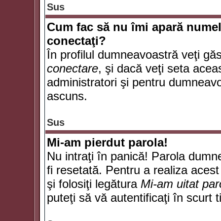
Sus
Cum fac să nu îmi apară numele d
conectaţi?
În profilul dumneavoastră veţi gă
conectare
, şi dacă veţi seta ace
administratori şi pentru dumneavoa
ascuns.
Sus
Mi-am pierdut parola!
Nu intraţi în panică! Parola dumn
fi resetată. Pentru a realiza acest
şi folosiţi legătura
Mi-am uitat par
puteţi să vă autentificaţi în scurt 