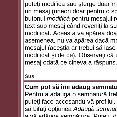
puteţi modifica sau şterge doar 
un mesaj (uneori doar pentru o s
butonul
modifică
pentru mesajul r
text sub mesaj când reveniţi la sub
modificat. Aceasta va apărea doa
asemenea, nu va apărea dacă mode
mesajul (aceştia ar trebui să las
modificat şi de ce). Observaţi că u
mesaj odată ce cineva a răspuns
Sus
Cum pot să îmi adaug semnatu
Pentru a adauga o semnatură trebu
puteţi face accesandu-vă profilul
să bifaţi opţiunea
Adaugă semnat
a vă adăuga semnătura. Puteţi, d