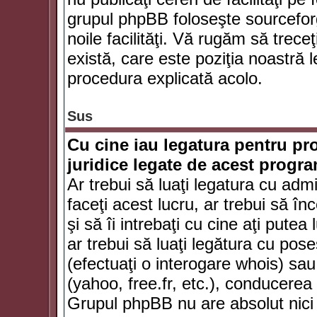
grupul phpBB foloseşte sourceforg
noile facilităţi. Vă rugăm să trece
există, care este poziţia noastră l
procedura explicată acolo.
Sus
Cu cine iau legatura pentru pr
juridice legate de acest progr
Ar trebui să luaţi legatura cu adm
faceţi acest lucru, ar trebui să în
şi să îi intrebaţi cu cine aţi putea
ar trebui să luaţi legătura cu po
(efectuaţi o interogare whois) sa
(yahoo, free.fr, etc.), conducere
Grupul phpBB nu are absolut nici u