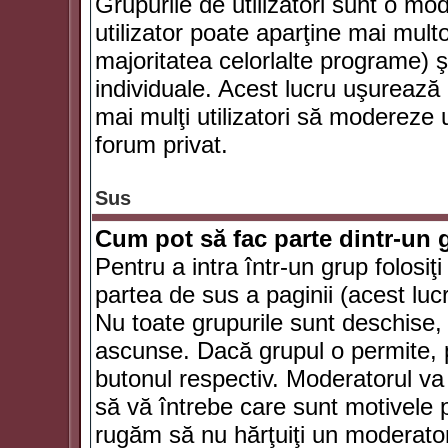
Grupurile de utilizatori sunt o mod
utilizator poate aparţine mai multo
majoritatea celorlalte programe) ş
individuale. Acest lucru uşurează
mai mulţi utilizatori să modereze
forum privat.
Sus
Cum pot să fac parte dintr-un g
Pentru a intra într-un grup folosiţ
partea de sus a paginii (acest lucr
Nu toate grupurile sunt deschise, u
ascunse. Dacă grupul o permite, pu
butonul respectiv. Moderatorul va
să vă întrebe care sunt motivele pe
rugăm să nu hărţuiţi un moderato