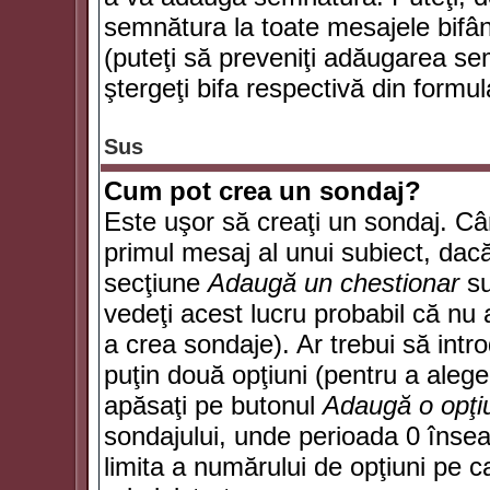
semnătura la toate mesajele bifân
(puteţi să preveniţi adăugarea s
ştergeţi bifa respectivă din formul
Sus
Cum pot crea un sondaj?
Este uşor să creaţi un sondaj. Câ
primul mesaj al unui subiect, dacă
secţiune
Adaugă un chestionar
su
vedeţi acest lucru probabil că nu 
a crea sondaje). Ar trebui să intro
puţin două opţiuni (pentru a alege 
apăsaţi pe butonul
Adaugă o opţi
sondajului, unde perioada 0 înse
limita a numărului de opţiuni pe car