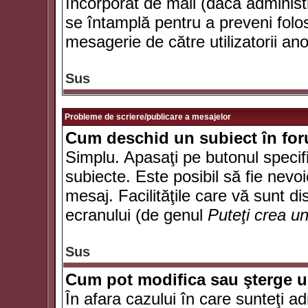
încorporat de mail (dacă administr
se întamplă pentru a preveni folo
mesagerie de către utilizatorii an
Sus
Probleme de scriere/publicare a mesajelor
Cum deschid un subiect în fo
Simplu. Apasaţi pe butonul specifi
subiecte. Este posibil să fie nevoi
mesaj. Facilităţile care vă sunt di
ecranului (de genul
Puteţi crea u
Sus
Cum pot modifica sau şterge 
În afara cazului în care sunteţi a