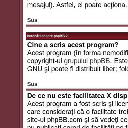
mesajul). Astfel, el poate acţiona.
Sus
Întrebări despre phpBB 2
Cine a scris acest program?
Acest program (în forma nemodific
copyright-ul
grupului phpBB
. Este
GNU şi poate fi distribuit liber; fo
Sus
De ce nu este facilitatea X dis
Acest program a fost scris şi lice
care consideraţi că o facilitate tr
site-ul phpBB.com şi să vedeţi c
nu publicaţi cereri de facilităţi p