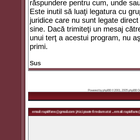
răspundere pentru cum, unde sau 
Este inutil să luaţi legatura cu g
juridice care nu sunt legate dir
sine. Dacă trimiteţi un mesaj căt
unui terţ a acestui program, nu a
primi.
Sus
Powered by
phpBB
© 2001, 2005 phpBB Grou
ma ta! ... email: rapidfans@gmail.com | Aici poate fi reclama ta! ... email: rapidfans@gmail.com