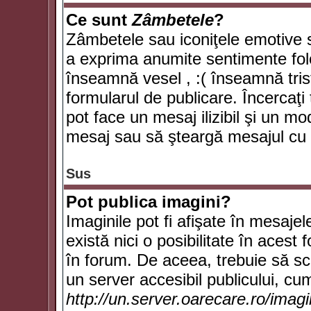
Ce sunt
Zâmbetele
?
Zâmbetele sau iconiţele emotive su
a exprima anumite sentimente fol
înseamnă vesel , :( înseamnă trist
formularul de publicare. Încercaţi 
pot face un mesaj ilizibil şi un mo
mesaj sau să şteargă mesajul cu t
Sus
Pot publica imagini?
Imaginile pot fi afişate în mesaj
există nici o posibilitate în acest
în forum. De aceea, trebuie să scr
un server accesibil publicului, cum
http://un.server.oarecare.ro/imag