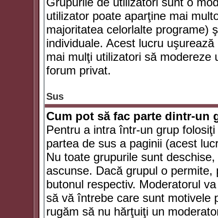
Grupurile de utilizatori sunt o mod
utilizator poate aparţine mai multo
majoritatea celorlalte programe) ş
individuale. Acest lucru uşurează
mai mulţi utilizatori să modereze
forum privat.
Sus
Cum pot să fac parte dintr-un g
Pentru a intra într-un grup folosiţ
partea de sus a paginii (acest lucr
Nu toate grupurile sunt deschise, u
ascunse. Dacă grupul o permite, pu
butonul respectiv. Moderatorul va
să vă întrebe care sunt motivele pe
rugăm să nu hărţuiţi un moderato