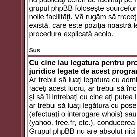
grupul phpBB foloseşte sourceforg
noile facilităţi. Vă rugăm să trece
există, care este poziţia noastră l
procedura explicată acolo.
Sus
Cu cine iau legatura pentru pr
juridice legate de acest progr
Ar trebui să luaţi legatura cu adm
faceţi acest lucru, ar trebui să în
şi să îi intrebaţi cu cine aţi putea
ar trebui să luaţi legătura cu po
(efectuaţi o interogare whois) sa
(yahoo, free.fr, etc.), conducere
Grupul phpBB nu are absolut nici u