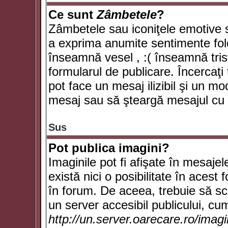
Ce sunt
Zâmbetele
?
Zâmbetele sau iconiţele emotive su
a exprima anumite sentimente fol
înseamnă vesel , :( înseamnă trist
formularul de publicare. Încercaţi 
pot face un mesaj ilizibil şi un mo
mesaj sau să şteargă mesajul cu t
Sus
Pot publica imagini?
Imaginile pot fi afişate în mesaj
există nici o posibilitate în acest
în forum. De aceea, trebuie să scr
un server accesibil publicului, cum
http://un.server.oarecare.ro/imag