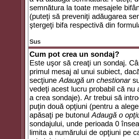
semnătura la toate mesajele bifân
(puteţi să preveniţi adăugarea s
ştergeţi bifa respectivă din formul
Sus
Cum pot crea un sondaj?
Este uşor să creaţi un sondaj. Câ
primul mesaj al unui subiect, dacă
secţiune
Adaugă un chestionar
su
vedeţi acest lucru probabil că nu 
a crea sondaje). Ar trebui să intro
puţin două opţiuni (pentru a alege 
apăsaţi pe butonul
Adaugă o opţi
sondajului, unde perioada 0 înse
limita a numărului de opţiuni pe car