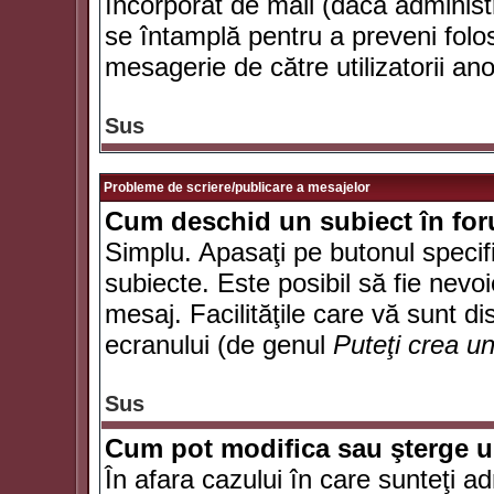
încorporat de mail (dacă administr
se întamplă pentru a preveni folo
mesagerie de către utilizatorii an
Sus
Probleme de scriere/publicare a mesajelor
Cum deschid un subiect în fo
Simplu. Apasaţi pe butonul specifi
subiecte. Este posibil să fie nevoi
mesaj. Facilităţile care vă sunt di
ecranului (de genul
Puteţi crea u
Sus
Cum pot modifica sau şterge 
În afara cazului în care sunteţi a