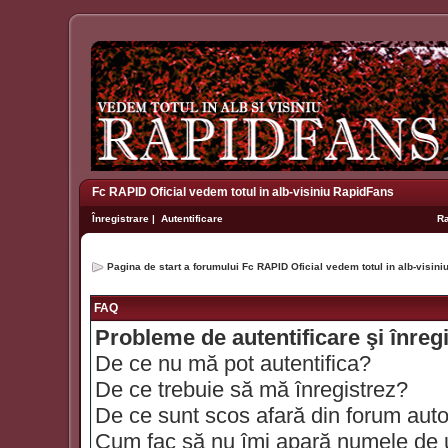
Fc RAPID Oficial vedem totul in alb-visiniu RapidFans
Înregistrare
|
Autentificare
R
Pagina de start a forumului Fc RAPID Oficial vedem totul in alb-visin
FAQ
Probleme de autentificare şi înreg
De ce nu mă pot autentifica?
De ce trebuie să mă înregistrez?
De ce sunt scos afară din forum aut
Cum fac să nu îmi apară numele de util