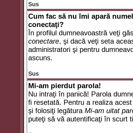
Sus
Cum fac să nu îmi apară numele d
conectaţi?
În profilul dumneavoastră veţi gă
conectare
, şi dacă veţi seta ace
administratori şi pentru dumneavoa
ascuns.
Sus
Mi-am pierdut parola!
Nu intraţi în panică! Parola dumn
fi resetată. Pentru a realiza acest
şi folosiţi legătura
Mi-am uitat par
puteţi să vă autentificaţi în scurt 