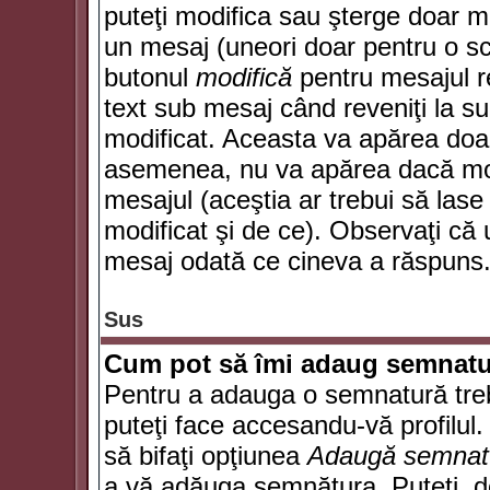
puteţi modifica sau şterge doar 
un mesaj (uneori doar pentru o s
butonul
modifică
pentru mesajul r
text sub mesaj când reveniţi la sub
modificat. Aceasta va apărea doa
asemenea, nu va apărea dacă mode
mesajul (aceştia ar trebui să las
modificat şi de ce). Observaţi că u
mesaj odată ce cineva a răspuns
Sus
Cum pot să îmi adaug semnatu
Pentru a adauga o semnatură trebu
puteţi face accesandu-vă profilul
să bifaţi opţiunea
Adaugă semnat
a vă adăuga semnătura. Puteţi, d