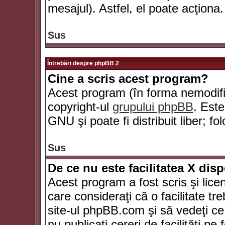
mesajul). Astfel, el poate acţiona.
Sus
Întrebări despre phpBB 2
Cine a scris acest program?
Acest program (în forma nemodific
copyright-ul
grupului phpBB
. Este
GNU şi poate fi distribuit liber; fo
Sus
De ce nu este facilitatea X dis
Acest program a fost scris şi lice
care consideraţi că o facilitate tr
site-ul phpBB.com şi să vedeţi c
nu publicaţi cereri de facilităţi p