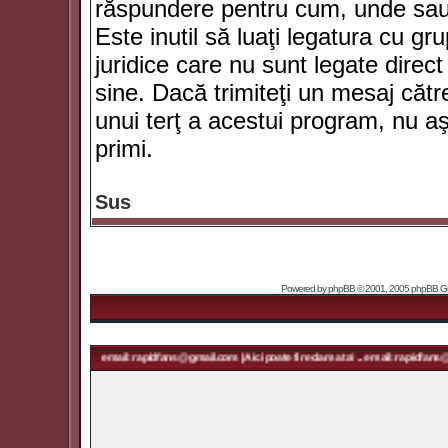
răspundere pentru cum, unde sau 
Este inutil să luaţi legatura cu g
juridice care nu sunt legate dir
sine. Dacă trimiteţi un mesaj căt
unui terţ a acestui program, nu a
primi.
Sus
Powered by
phpBB
© 2001, 2005 phpBB Grou
a ta! ... email: rapidfans@gmail.com | Aici poate fi reclama ta! ... email: rapidfans@gmail.com