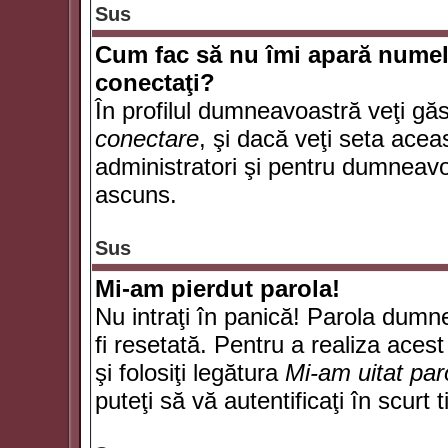
Sus
Cum fac să nu îmi apară numele d
conectaţi?
În profilul dumneavoastră veţi gă
conectare
, şi dacă veţi seta ace
administratori şi pentru dumneavoa
ascuns.
Sus
Mi-am pierdut parola!
Nu intraţi în panică! Parola dumn
fi resetată. Pentru a realiza acest
şi folosiţi legătura
Mi-am uitat par
puteţi să vă autentificaţi în scurt 