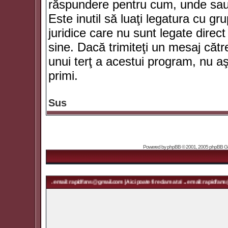
răspundere pentru cum, unde sau 
Este inutil să luaţi legatura cu g
juridice care nu sunt legate dir
sine. Dacă trimiteţi un mesaj căt
unui terţ a acestui program, nu a
primi.
Sus
Powered by
phpBB
© 2001, 2005 phpBB Grou
ma ta! ... email: rapidfans@gmail.com | Aici poate fi reclama ta! ... email: rapidfans@gmail.com