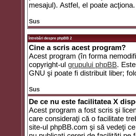
mesajul). Astfel, el poate acţiona.
Sus
Întrebări despre phpBB 2
Cine a scris acest program?
Acest program (în forma nemodific
copyright-ul
grupului phpBB
. Este
GNU şi poate fi distribuit liber; fo
Sus
De ce nu este facilitatea X dis
Acest program a fost scris şi lice
care consideraţi că o facilitate tr
site-ul phpBB.com şi să vedeţi c
nu publicaţi cereri de facilităţi p