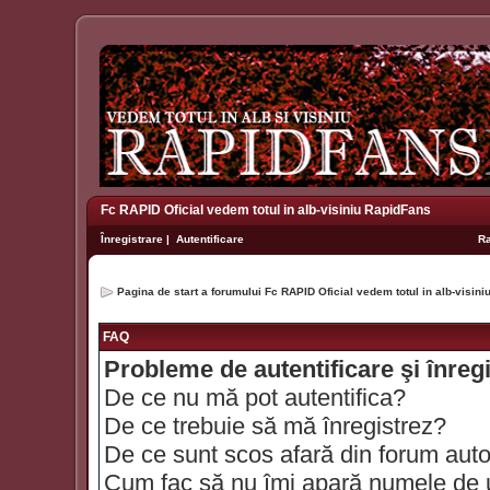
Fc RAPID Oficial vedem totul in alb-visiniu RapidFans
Înregistrare
|
Autentificare
R
Pagina de start a forumului Fc RAPID Oficial vedem totul in alb-visin
FAQ
Probleme de autentificare şi înreg
De ce nu mă pot autentifica?
De ce trebuie să mă înregistrez?
De ce sunt scos afară din forum aut
Cum fac să nu îmi apară numele de util