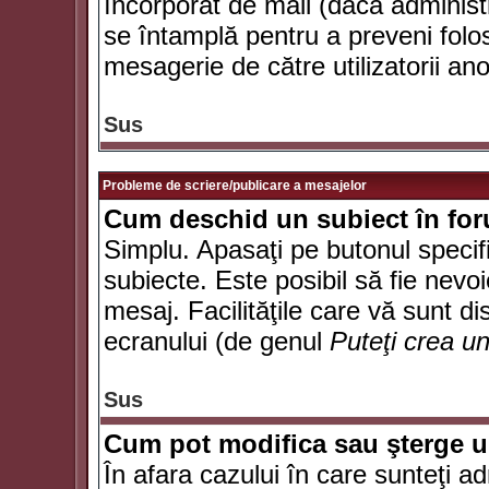
încorporat de mail (dacă administr
se întamplă pentru a preveni folo
mesagerie de către utilizatorii an
Sus
Probleme de scriere/publicare a mesajelor
Cum deschid un subiect în fo
Simplu. Apasaţi pe butonul specifi
subiecte. Este posibil să fie nevoi
mesaj. Facilităţile care vă sunt di
ecranului (de genul
Puteţi crea u
Sus
Cum pot modifica sau şterge 
În afara cazului în care sunteţi a