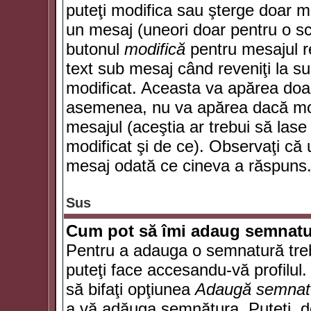
puteţi modifica sau şterge doar 
un mesaj (uneori doar pentru o s
butonul
modifică
pentru mesajul r
text sub mesaj când reveniţi la sub
modificat. Aceasta va apărea doa
asemenea, nu va apărea dacă mode
mesajul (aceştia ar trebui să las
modificat şi de ce). Observaţi că u
mesaj odată ce cineva a răspuns
Sus
Cum pot să îmi adaug semnatu
Pentru a adauga o semnatură trebu
puteţi face accesandu-vă profilul
să bifaţi opţiunea
Adaugă semnat
a vă adăuga semnătura. Puteţi, d