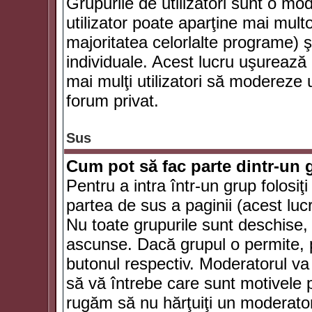
Grupurile de utilizatori sunt o mod
utilizator poate aparţine mai multo
majoritatea celorlalte programe) ş
individuale. Acest lucru uşurează
mai mulţi utilizatori să modereze
forum privat.
Sus
Cum pot să fac parte dintr-un g
Pentru a intra într-un grup folosiţ
partea de sus a paginii (acest lucr
Nu toate grupurile sunt deschise, u
ascunse. Dacă grupul o permite, pu
butonul respectiv. Moderatorul va
să vă întrebe care sunt motivele pe
rugăm să nu hărţuiţi un moderato