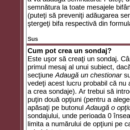
semnătura la toate mesajele bifân
(puteţi să preveniţi adăugarea s
ştergeţi bifa respectivă din formul
Sus
Cum pot crea un sondaj?
Este uşor să creaţi un sondaj. Câ
primul mesaj al unui subiect, dacă
secţiune
Adaugă un chestionar
su
vedeţi acest lucru probabil că nu 
a crea sondaje). Ar trebui să intro
puţin două opţiuni (pentru a alege 
apăsaţi pe butonul
Adaugă o opţi
sondajului, unde perioada 0 înse
limita a numărului de opţiuni pe car