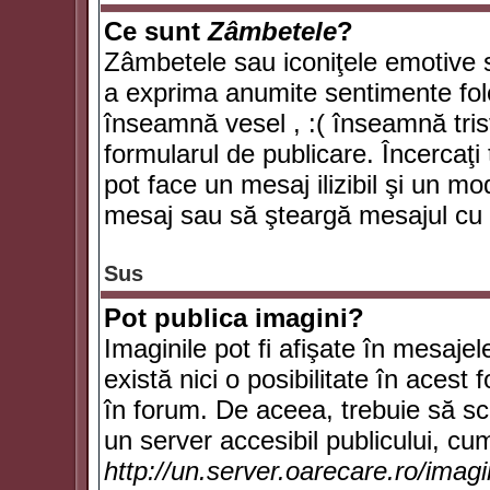
Ce sunt
Zâmbetele
?
Zâmbetele sau iconiţele emotive su
a exprima anumite sentimente fol
înseamnă vesel , :( înseamnă trist
formularul de publicare. Încercaţi 
pot face un mesaj ilizibil şi un mo
mesaj sau să şteargă mesajul cu t
Sus
Pot publica imagini?
Imaginile pot fi afişate în mesaj
există nici o posibilitate în acest
în forum. De aceea, trebuie să scr
un server accesibil publicului, cum
http://un.server.oarecare.ro/imag