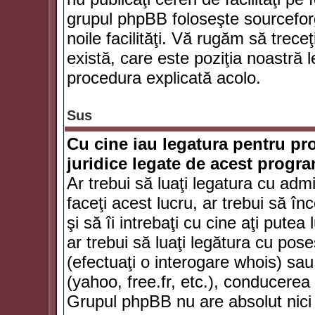
grupul phpBB foloseşte sourceforg
noile facilităţi. Vă rugăm să trece
există, care este poziţia noastră l
procedura explicată acolo.
Sus
Cu cine iau legatura pentru pr
juridice legate de acest progr
Ar trebui să luaţi legatura cu adm
faceţi acest lucru, ar trebui să în
şi să îi intrebaţi cu cine aţi putea
ar trebui să luaţi legătura cu po
(efectuaţi o interogare whois) sa
(yahoo, free.fr, etc.), conducere
Grupul phpBB nu are absolut nici u