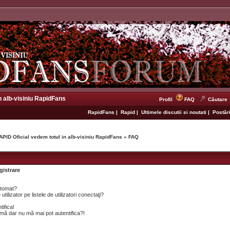
n alb-visiniu RapidFans
Profil
FAQ
Căutare
RapidFans
|
Rapid
|
Ultimele discutii si noutati
|
Postări
APID Oficial vedem totul in alb-visiniu RapidFans
»
FAQ
gistrare
utomat?
lizator pe listele de utilizatori conectaţi?
tifica!
mă dar nu mă mai pot autentifica?!