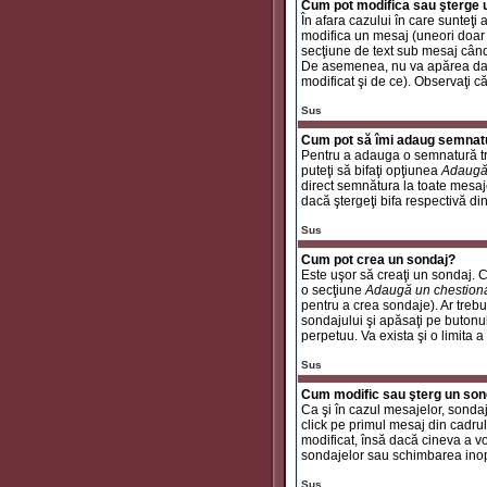
Cum pot modifica sau şterge
În afara cazului în care sunteţ
modifica un mesaj (uneori doar
secţiune de text sub mesaj când 
De asemenea, nu va apărea dacă
modificat şi de ce). Observaţi c
Sus
Cum pot să îmi adaug semnat
Pentru a adauga o semnatură tre
puteţi să bifaţi opţiunea
Adaugă
direct semnătura la toate mesaj
dacă ştergeţi bifa respectivă di
Sus
Cum pot crea un sondaj?
Este uşor să creaţi un sondaj. C
o secţiune
Adaugă un chestion
pentru a crea sondaje). Ar trebui
sondajului şi apăsaţi pe butonu
perpetuu. Va exista şi o limita a
Sus
Cum modific sau şterg un son
Ca şi în cazul mesajelor, sondaj
click pe primul mesaj din cadrul
modificat, însă dacă cineva a v
sondajelor sau schimbarea inop
Sus