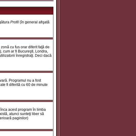
egătura
Profil
(în general afişată
onă cu fus orar diferit faţă de
i, cum ar fi Bucureşti, Londra,
ilizatorii înregistraţi. Deci dacă
 vară. Programul nu a fost
te fi diferită cu 60 de minute
 înca acest program în limba
stă, atunci sunteţi liber să
erioară paginilor)