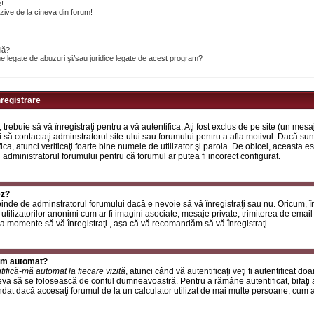
e!
ive de la cineva din forum!
ilă?
e legate de abuzuri şi/sau juridice legate de acest program?
nregistrare
, trebuie să vă înregistraţi pentru a vă autentifica. Aţi fost exclus de pe site (un mes
 să contactaţi adminstratorul site-ului sau forumului pentru a afla motivul. Dacă sunte
ifica, atunci verificaţi foarte bine numele de utilizator şi parola. De obicei, aceasta
u administratorul forumului pentru că forumul ar putea fi incorect configurat.
ez?
inde de adminstratorul forumului dacă e nevoie să vă înregistraţi sau nu. Oricum, în
utilizatorilor anonimi cum ar fi imagini asociate, mesaje private, trimiterea de email-ur
a momente să vă înregistraţi , aşa că vă recomandăm să vă înregistraţi.
rum automat?
tifică-mă automat la fiecare vizită
, atunci când vă autentificaţi veţi fi autentificat do
a să se folosească de contul dumneavoastră. Pentru a rămâne autentificat, bifaţi a
at dacă accesaţi forumul de la un calculator utilizat de mai multe persoane, cum ar