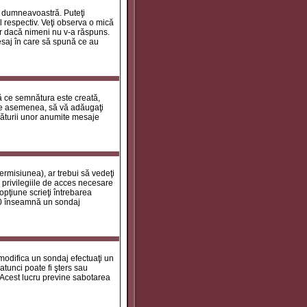
le dumneavoastră. Puteţi
 respectiv. Veţi observa o mică
ar dacă nimeni nu v-a răspuns.
esaj în care să spună ce au
tă ce semnătura este creată,
de asemenea, să vă adăugaţi
năturii unor anumite mesaje
ermisiunea), ar trebui să vedeţi
 privilegiile de acces necesare
opţiune scrieţi întrebarea
a 0 înseamnă un sondaj
 modifica un sondaj efectuaţi un
atunci poate fi şters sau
 Acest lucru previne sabotarea