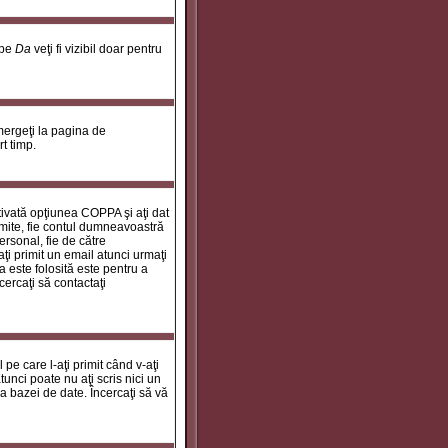
 pe
Da
veţi fi vizibil doar pentru
 mergeţi la pagina de
rt timp.
ctivată opţiunea COPPA şi aţi dat
rimite, fie contul dumneavoastră
personal, fie de către
aţi primit un email atunci urmaţi
a este folosită este pentru a
cercaţi să contactaţi
 pe care l-aţi primit când v-aţi
unci poate nu aţi scris nici un
a bazei de date. Încercaţi să vă