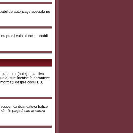
robabil de autorizaţie specială pe
ot nu puteţi vota atunci probabil
tratorului (puteţi dezactiva
urile) sunt închise în paranteze
 informaţii despre codul BB,
descoperi că doar câteva balize
zării în pagină sau ar cauza