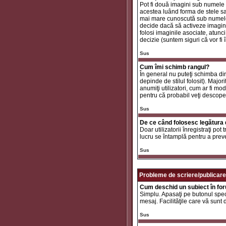
Pot fi două imagini sub numele 
acestea luând forma de stele sa
mai mare cunoscută sub nume
decide dacă să activeze imaginil
folosi imaginile asociate, atunc
decizie (suntem siguri că vor fi 
Sus
Cum îmi schimb rangul?
În general nu puteţi schimba di
depinde de stilul folosit). Major
anumiţi utilizatori, cum ar fi mo
pentru că probabil veţi descope
Sus
De ce când folosesc legătura d
Doar utilizatorii înregistraţi po
lucru se întamplă pentru a preve
Sus
Probleme de scriere/publicare
Cum deschid un subiect în fo
Simplu. Apasaţi pe butonul specif
mesaj. Facilităţile care vă sunt
Sus