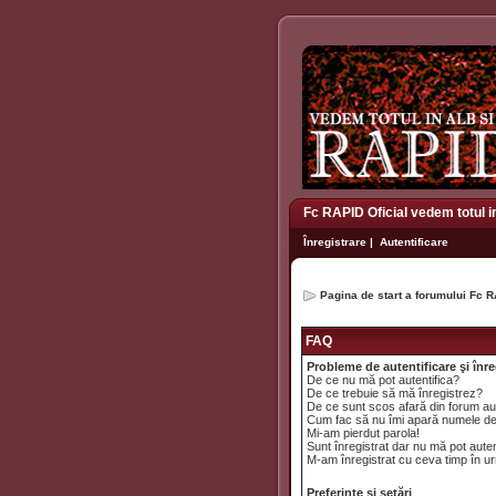
Fc RAPID Oficial vedem totul i
Înregistrare
|
Autentificare
Pagina de start a forumului Fc R
FAQ
Probleme de autentificare şi înre
De ce nu mă pot autentifica?
De ce trebuie să mă înregistrez?
De ce sunt scos afară din forum a
Cum fac să nu îmi apară numele de uti
Mi-am pierdut parola!
Sunt înregistrat dar nu mă pot auten
M-am înregistrat cu ceva timp în ur
Preferinţe şi setări