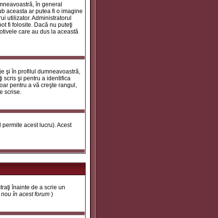
umneavoastră, în general
ub aceasta ar putea fi o imagine
i utilizator. Administratorul
t fi folosite. Dacă nu puteţi
motivele care au dus la această
e şi în profilul dumneavoastră,
 scris şi pentru a identifica
doar pentru a vă creşte rangul,
e scrise.
ul permite acest lucru). Acest
traţi înainte de a scrie un
t nou în acest forum
)