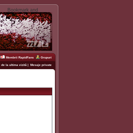
Membrii RapidFans
Grupuri
 de la ultima vizită
|
Mesaje private