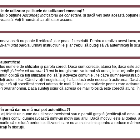
de utilizator pe listele de utilizatori conectaţi?
găsi o opţiune
Ascundeţi indicatorul de conectare
, şi dacă veţi seta această opţiune
oastră. Veţi fi numărat ca utilizator ascuns.
neavoastră nu poate fi refăcută, dar poate fi resetată. Pentru a realiza acest lucru,
Mi-am uitat parola
, urmaţi instrucţiunile şi ar trebui să puteţi să vă autentificaţi în scu
autentifica!
rodus numele de utilizator şi parola corect. Dacă sunt corecte, atunci fie, dacă este a
ndiţii şi declar că am sub 13 ani
la înregistrare, va trebui să urmaţi instrucţiunile p
umuri obligă ca toţi utilizatori noi să îşi activeze conturile , fie către dumneavoastră 
eţi autentifica. Când v-aţi înregistrat aţi fi aflat dacă este necesară activarea. Dacă 
 sigur că aţi specificat corect adresa de mail ? Unul din motivele pentru care activare
ori
pirat
anonimi. Daca sunteţi sigur că adresa de mail folosită este corectă atunci în
 în urmă dar nu mă mai pot autentifica?!
ţi folosit un nume de utilizator inexistent sau o parolă greşită (verificaţi-vă email-ul
 a şters contul dumneavoastră dintr-un motiv sau altul. Dacă motivul este al doilea, at
urile să excludă periodic utilizatorii care nu au scris nimic pentru a reduce mărime
caţi în discuţii.