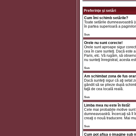
Preferinţe şi setări
Cum îmi schimb setările?
Toate setările dumneavoastră (da
în partea superioară a paginilor
Sus
Orele nu sunt corecte!
Orele sunt aproape sigur corecte
cea în care sunteţi. Dacă este aş
Paris, etc. Vă rugăm, să observaţ
nu sunteţi înregistrat, acesta e
Sus
Am schimbat zona de fus orar ş
Dacă sunteţi sigur că aţi setat 
gândit să se plieze după schimbă
faţă de cea locală reală.
Sus
Limba mea nu este în listă!
Cele mai probabile motive sunt 
dumneavoastră. Încercaţi să îl î
creaţi o nouă traducere. Mai mul
Sus
Cum pot afişa o imagine sub n