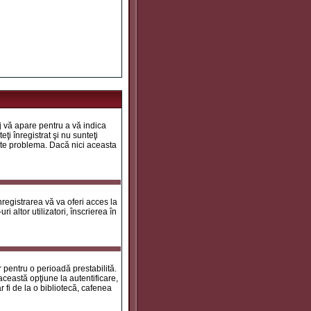
aj vă apare pentru a vă indica
ţi înregistrat şi nu sunteţi
 este problema. Dacă nici aceasta
registrarea vă va oferi acces la
i altor utilizatori, înscrierea în
ar pentru o perioadă prestabilită.
ceastă opţiune la autentificare,
 fi de la o bibliotecă, cafenea