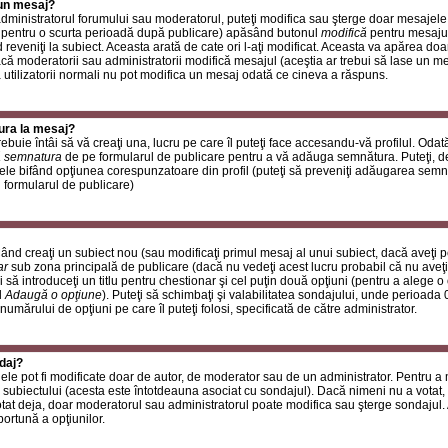
 un mesaj?
i administratorul forumului sau moderatorul, puteţi modifica sau şterge doar mesaje
 pentru o scurta perioadă după publicare) apăsând butonul
modifică
pentru mesajul
reveniţi la subiect. Aceasta arată de cate ori l-aţi modificat. Aceasta va apărea do
 moderatorii sau administratorii modifică mesajul (aceştia ar trebui să lase un m
ă utilizatorii normali nu pot modifica un mesaj odată ce cineva a răspuns.
ura la mesaj?
buie întâi să vă creaţi una, lucru pe care îl puteţi face accesandu-vă profilul. Oda
 semnatura
de pe formularul de publicare pentru a vă adăuga semnătura. Puteţi, 
ele bifând opţiunea corespunzatoare din profil (puteţi să preveniţi adăugarea sem
n formularul de publicare)
ând creaţi un subiect nou (sau modificaţi primul mesaj al unui subiect, dacă aveţi p
ar
sub zona principală de publicare (dacă nu vedeţi acest lucru probabil că nu aveţi
 să introduceţi un titlu pentru chestionar şi cel puţin două opţiuni (pentru a alege o 
l
Adaugă o opţiune
). Puteţi să schimbaţi şi valabilitatea sondajului, unde perioad
 numărului de opţiuni pe care îl puteţi folosi, specificată de către administrator.
daj?
ele pot fi modificate doar de autor, de moderator sau de un administrator. Pentru a
 subiectului (acesta este întotdeauna asociat cu sondajul). Dacă nimeni nu a votat, 
otat deja, doar moderatorul sau administratorul poate modifica sau şterge sondajul.
ortună a opţiunilor.