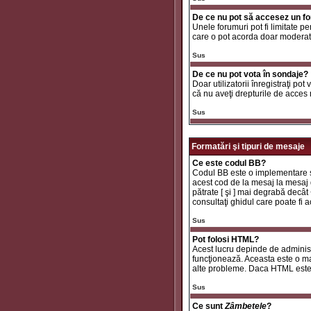
De ce nu pot să accesez un f
Unele forumuri pot fi limitate pe
care o pot acorda doar moderator
Sus
De ce nu pot vota în sondaje?
Doar utilizatorii înregistraţi pot
că nu aveţi drepturile de acces
Sus
Formatări şi tipuri de mesaje
Ce este codul BB?
Codul BB este o implementare sp
acest cod de la mesaj la mesaj d
pătrate [ şi ] mai degrabă decât
consultaţi ghidul care poate fi
Sus
Pot folosi HTML?
Acest lucru depinde de administr
funcţionează. Aceasta este o 
alte probleme. Daca HTML este ac
Sus
Ce sunt
Zâmbetele
?