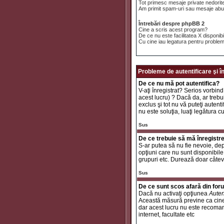
Tot primesc mesaje private nedorit
Am primit spam-uri sau mesaje abuz
Întrebări despre phpBB 2
Cine a scris acest program?
De ce nu este facilitatea X disponib
Cu cine iau legatura pentru problem
Probleme de autentificare şi î
De ce nu mă pot autentifica?
V-aţi înregistrat? Serios vorbind
acest lucru) ? Dacă da, ar trebui
exclus şi tot nu vă puteţi autent
nu este soluţia, luaţi legătura c
Sus
De ce trebuie să mă înregistr
S-ar putea să nu fie nevoie, dep
opţiuni care nu sunt disponibile 
grupuri etc. Durează doar câtev
Sus
De ce sunt scos afară din fo
Dacă nu activaţi opţiunea
Auten
Această măsură previne ca cinev
dar acest lucru nu este recomand
internet, facultate etc