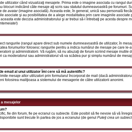
de utilizator când vizualizaţi mesajele. Prima este o imagine asociata cu rangul d
u blocuri indicând câte mesaje aţi scris sau statutul dumneavoastră pe forumuri. S
le de
avatar
(imagine asociată). Aceasta este, în general, unică sau personală fiecăru
e asociate şi au posibilitatea de a alege modalitatea prin care imaginile asociate po
i aceasta este decizia administratorului şi ar trebui să-l întrebaţi pe acesta despre 
întemeiate!)
rect rangurile (rangul apare direct sub numele dumneavoastră de utilizator, în mesaj
itatea forumurilor folosesc rangurile pentru a indica numărul de mesaje pe care le-aţi
deratorii şi administratorii. Vă rugăm, să nu abuzaţi de forum scriind mesaje inutile 
ri ca moderatorul sau administratorul vă va scădea pur şi simplu numărul de mesaj
e email al unui utilizator îmi cere să mă autentific?
t trimite mesaje altor utilizatori prin formularul încorporat de mail (dacă administrator
ni folosirea maliţioasa a sistemului de mesagerie de către utilizatorii anonimi.
 a mesajelor
rum?
ic, fie din forum, fie pe ecranul cu subiecte. Este posibil să fie nevoie să vă înregis
 disponibile sunt trecute în partea de jos a ecranului (de genul
Puteţi crea un subiec