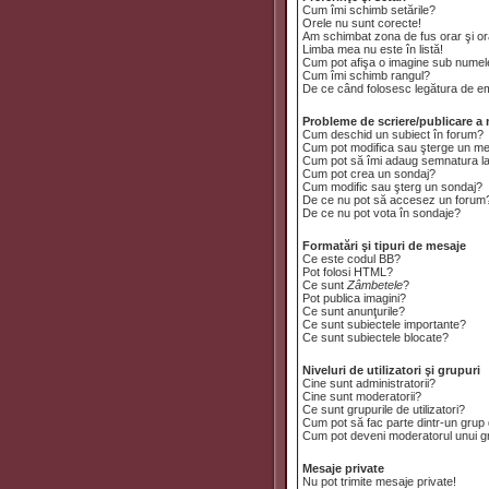
Cum îmi schimb setările?
Orele nu sunt corecte!
Am schimbat zona de fus orar şi ora
Limba mea nu este în listă!
Cum pot afişa o imagine sub numele
Cum îmi schimb rangul?
De ce când folosesc legătura de emai
Probleme de scriere/publicare a 
Cum deschid un subiect în forum?
Cum pot modifica sau şterge un m
Cum pot să îmi adaug semnatura l
Cum pot crea un sondaj?
Cum modific sau şterg un sondaj?
De ce nu pot să accesez un forum
De ce nu pot vota în sondaje?
Formatări şi tipuri de mesaje
Ce este codul BB?
Pot folosi HTML?
Ce sunt
Zâmbetele
?
Pot publica imagini?
Ce sunt anunţurile?
Ce sunt subiectele importante?
Ce sunt subiectele blocate?
Niveluri de utilizatori şi grupuri
Cine sunt administratorii?
Cine sunt moderatorii?
Ce sunt grupurile de utilizatori?
Cum pot să fac parte dintr-un grup d
Cum pot deveni moderatorul unui gru
Mesaje private
Nu pot trimite mesaje private!