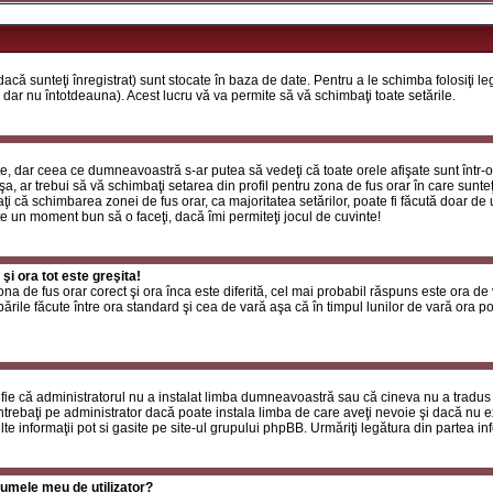
că sunteţi înregistrat) sunt stocate în baza de date. Pentru a le schimba folosiţi l
 dar nu întotdeauna). Acest lucru vă va permite să vă schimbaţi toate setările.
, dar ceea ce dumneavoastră s-ar putea să vedeţi că toate orele afişate sunt într-o z
a, ar trebui să vă schimbaţi setarea din profil pentru zona de fus orar în care sunteţ
i că schimbarea zonei de fus orar, ca majoritatea setărilor, poate fi făcută doar de ut
ste un moment bun să o faceţi, dacă îmi permiteţi jocul de cuvinte!
i ora tot este greşita!
zona de fus orar corect şi ora înca este diferită, cel mai probabil răspuns este ora de
rile făcute între ora standard şi cea de vară aşa că în timpul lunilor de vară ora poa
fie că administratorul nu a instalat limba dumneavoastră sau că cineva nu a tradus
ntrebaţi pe administrator dacă poate instala limba de care aveţi nevoie şi dacă nu exi
te informaţii pot si gasite pe site-ul grupului phpBB. Urmăriţi legătura din partea inf
umele meu de utilizator?