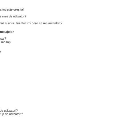
 tot este greşita!
 meu de utilizator?
l al unui utilizator îmi cere să mă autentific?
mesajelor
esaj?
a mesaj?
?
e utilizatori?
p de utilizatori?