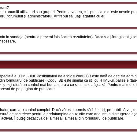
orum?
ntru anumiţi utilizatori sau grupuri. Pentru a vedea, citi, publica, etc. este nevoie p
ul forumului şi administratorul. Ar trebui să luaţi legatura cu ei.
 vota în sondaje (pentru a preveni falsificarea rezultatelor). Daca v-aţi înregistrat şi t
 necesare.
ecială a HTML-ului. Posibilitatea de a folosi codul BB este dată de decizia adminis
in formularul de publicare). Codul BB este similar ca stil cu HTML-ul, balizele (tag-
 < şi > şi oferă un control mai bun asupra a ce şi cum se afişează. Pentru mai multe
 accesat de pe pagina de publicare.
ator, care are control complet. Dacă vă este permis să îl folosiţi, probabil că veţi 
masură de
securitate
pentru a preîntampina abuzurile care ar duce la distrugerea aşe
tivat, îl puteţi dezactiva de la mesaj la mesaj din formularul de publicare.