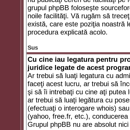
grupul phpBB foloseşte sourceforg
noile facilităţi. Vă rugăm să trece
există, care este poziţia noastră l
procedura explicată acolo.
Sus
Cu cine iau legatura pentru pr
juridice legate de acest progr
Ar trebui să luaţi legatura cu adm
faceţi acest lucru, ar trebui să în
şi să îi intrebaţi cu cine aţi putea
ar trebui să luaţi legătura cu po
(efectuaţi o interogare whois) sa
(yahoo, free.fr, etc.), conducere
Grupul phpBB nu are absolut nici u