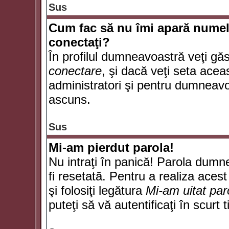
Sus
Cum fac să nu îmi apară numele d
conectaţi?
În profilul dumneavoastră veţi gă
conectare
, şi dacă veţi seta ace
administratori şi pentru dumneavoa
ascuns.
Sus
Mi-am pierdut parola!
Nu intraţi în panică! Parola dumn
fi resetată. Pentru a realiza acest
şi folosiţi legătura
Mi-am uitat par
puteţi să vă autentificaţi în scurt 