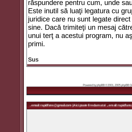
răspundere pentru cum, unde sau 
Este inutil să luaţi legatura cu g
juridice care nu sunt legate dir
sine. Dacă trimiteţi un mesaj căt
unui terţ a acestui program, nu a
primi.
Sus
Powered by
phpBB
© 2001, 2005 phpBB Grou
ma ta! ... email: rapidfans@gmail.com | Aici poate fi reclama ta! ... email: rapidfans@gmail.com