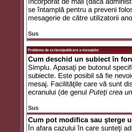
încorporat de mail (dacă administr
se întamplă pentru a preveni folo
mesagerie de către utilizatorii an
Sus
Probleme de scriere/publicare a mesajelor
Cum deschid un subiect în fo
Simplu. Apasaţi pe butonul specifi
subiecte. Este posibil să fie nevoi
mesaj. Facilităţile care vă sunt di
ecranului (de genul
Puteţi crea u
Sus
Cum pot modifica sau şterge 
În afara cazului în care sunteţi a