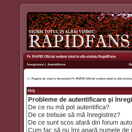
Fc RAPID Oficial vedem totul in alb-visiniu RapidFans
Înregistrare
|
Autentificare
R
Pagina de start a forumului Fc RAPID Oficial vedem totul in alb-visin
FAQ
Probleme de autentificare şi înreg
De ce nu mă pot autentifica?
De ce trebuie să mă înregistrez?
De ce sunt scos afară din forum aut
Cum fac să nu îmi apară numele de util