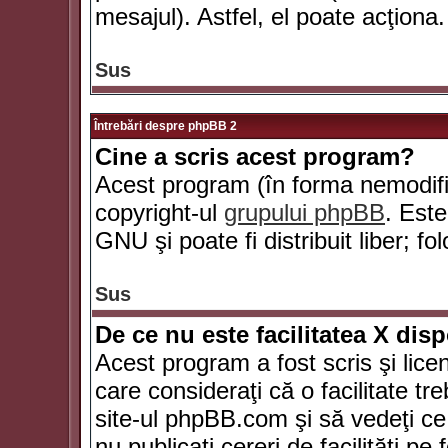
mesajul). Astfel, el poate acţiona.
Sus
Întrebări despre phpBB 2
Cine a scris acest program?
Acest program (în forma nemodific
copyright-ul
grupului phpBB
. Este
GNU şi poate fi distribuit liber; fo
Sus
De ce nu este facilitatea X dis
Acest program a fost scris şi lice
care consideraţi că o facilitate tr
site-ul phpBB.com şi să vedeţi c
nu publicaţi cereri de facilităţi p