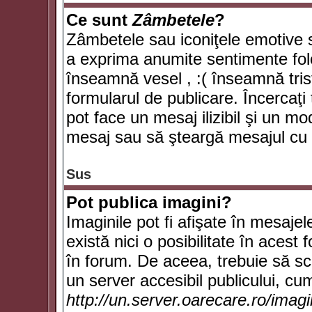
Ce sunt
Zâmbetele
?
Zâmbetele sau iconiţele emotive su
a exprima anumite sentimente fol
înseamnă vesel , :( înseamnă trist
formularul de publicare. Încercaţi 
pot face un mesaj ilizibil şi un mo
mesaj sau să şteargă mesajul cu t
Sus
Pot publica imagini?
Imaginile pot fi afişate în mesaj
există nici o posibilitate în acest
în forum. De aceea, trebuie să scr
un server accesibil publicului, cum
http://un.server.oarecare.ro/imag