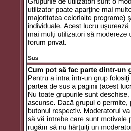
Grupurile de utilizatori sunt o mod
utilizator poate aparţine mai multo
majoritatea celorlalte programe) ş
individuale. Acest lucru uşurează
mai mulţi utilizatori să modereze
forum privat.
Sus
Cum pot să fac parte dintr-un g
Pentru a intra într-un grup folosiţ
partea de sus a paginii (acest lucr
Nu toate grupurile sunt deschise, u
ascunse. Dacă grupul o permite, pu
butonul respectiv. Moderatorul va
să vă întrebe care sunt motivele pe
rugăm să nu hărţuiţi un moderato