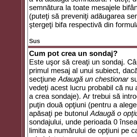
semnătura la toate mesajele bifân
(puteţi să preveniţi adăugarea s
ştergeţi bifa respectivă din formul
Sus
Cum pot crea un sondaj?
Este uşor să creaţi un sondaj. Câ
primul mesaj al unui subiect, dacă
secţiune
Adaugă un chestionar
su
vedeţi acest lucru probabil că nu 
a crea sondaje). Ar trebui să intro
puţin două opţiuni (pentru a alege 
apăsaţi pe butonul
Adaugă o opţi
sondajului, unde perioada 0 înse
limita a numărului de opţiuni pe car