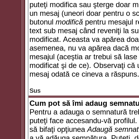
puteţi modifica sau şterge doar 
un mesaj (uneori doar pentru o s
butonul
modifică
pentru mesajul r
text sub mesaj când reveniţi la sub
modificat. Aceasta va apărea doa
asemenea, nu va apărea dacă mode
mesajul (aceştia ar trebui să las
modificat şi de ce). Observaţi că u
mesaj odată ce cineva a răspuns
Sus
Cum pot să îmi adaug semnatu
Pentru a adauga o semnatură trebu
puteţi face accesandu-vă profilul
să bifaţi opţiunea
Adaugă semnat
a vă adăuga semnătura. Puteţi, d