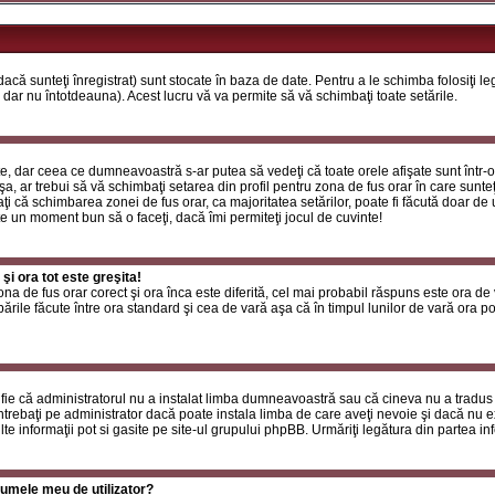
că sunteţi înregistrat) sunt stocate în baza de date. Pentru a le schimba folosiţi l
 dar nu întotdeauna). Acest lucru vă va permite să vă schimbaţi toate setările.
, dar ceea ce dumneavoastră s-ar putea să vedeţi că toate orele afişate sunt într-o z
a, ar trebui să vă schimbaţi setarea din profil pentru zona de fus orar în care sunteţ
i că schimbarea zonei de fus orar, ca majoritatea setărilor, poate fi făcută doar de ut
ste un moment bun să o faceţi, dacă îmi permiteţi jocul de cuvinte!
i ora tot este greşita!
zona de fus orar corect şi ora înca este diferită, cel mai probabil răspuns este ora de
rile făcute între ora standard şi cea de vară aşa că în timpul lunilor de vară ora poa
fie că administratorul nu a instalat limba dumneavoastră sau că cineva nu a tradus
ntrebaţi pe administrator dacă poate instala limba de care aveţi nevoie şi dacă nu exi
te informaţii pot si gasite pe site-ul grupului phpBB. Urmăriţi legătura din partea inf
umele meu de utilizator?