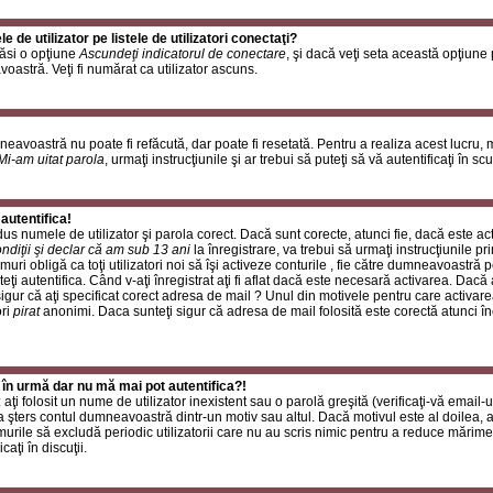
de utilizator pe listele de utilizatori conectaţi?
găsi o opţiune
Ascundeţi indicatorul de conectare
, şi dacă veţi seta această opţiune
oastră. Veţi fi numărat ca utilizator ascuns.
neavoastră nu poate fi refăcută, dar poate fi resetată. Pentru a realiza acest lucru,
Mi-am uitat parola
, urmaţi instrucţiunile şi ar trebui să puteţi să vă autentificaţi în scu
autentifica!
rodus numele de utilizator şi parola corect. Dacă sunt corecte, atunci fie, dacă este a
ndiţii şi declar că am sub 13 ani
la înregistrare, va trebui să urmaţi instrucţiunile p
umuri obligă ca toţi utilizatori noi să îşi activeze conturile , fie către dumneavoastră 
eţi autentifica. Când v-aţi înregistrat aţi fi aflat dacă este necesară activarea. Dacă 
 sigur că aţi specificat corect adresa de mail ? Unul din motivele pentru care activare
ori
pirat
anonimi. Daca sunteţi sigur că adresa de mail folosită este corectă atunci în
 în urmă dar nu mă mai pot autentifica?!
ţi folosit un nume de utilizator inexistent sau o parolă greşită (verificaţi-vă email-ul
 a şters contul dumneavoastră dintr-un motiv sau altul. Dacă motivul este al doilea, at
urile să excludă periodic utilizatorii care nu au scris nimic pentru a reduce mărime
caţi în discuţii.