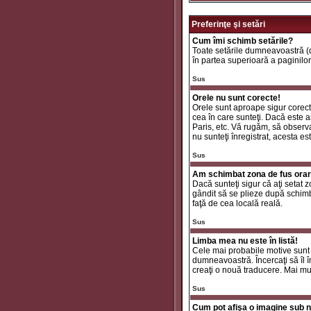
Preferinţe şi setări
Cum îmi schimb setările?
Toate setările dumneavoastră (da
în partea superioară a paginilor
Sus
Orele nu sunt corecte!
Orele sunt aproape sigur corecte
cea în care sunteţi. Dacă este aş
Paris, etc. Vă rugăm, să observaţ
nu sunteţi înregistrat, acesta e
Sus
Am schimbat zona de fus orar ş
Dacă sunteţi sigur că aţi setat 
gândit să se plieze după schimbă
faţă de cea locală reală.
Sus
Limba mea nu este în listă!
Cele mai probabile motive sunt 
dumneavoastră. Încercaţi să îl î
creaţi o nouă traducere. Mai mul
Sus
Cum pot afişa o imagine sub n