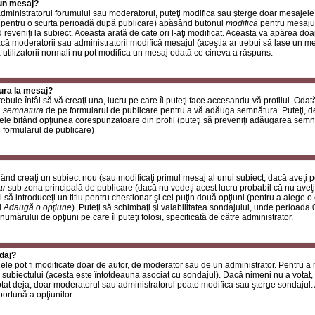
 un mesaj?
i administratorul forumului sau moderatorul, puteţi modifica sau şterge doar mesaje
 pentru o scurta perioadă după publicare) apăsând butonul
modifică
pentru mesajul
reveniţi la subiect. Aceasta arată de cate ori l-aţi modificat. Aceasta va apărea do
 moderatorii sau administratorii modifică mesajul (aceştia ar trebui să lase un m
ă utilizatorii normali nu pot modifica un mesaj odată ce cineva a răspuns.
ura la mesaj?
buie întâi să vă creaţi una, lucru pe care îl puteţi face accesandu-vă profilul. Oda
 semnatura
de pe formularul de publicare pentru a vă adăuga semnătura. Puteţi, 
ele bifând opţiunea corespunzatoare din profil (puteţi să preveniţi adăugarea sem
n formularul de publicare)
ând creaţi un subiect nou (sau modificaţi primul mesaj al unui subiect, dacă aveţi p
ar
sub zona principală de publicare (dacă nu vedeţi acest lucru probabil că nu aveţi
 să introduceţi un titlu pentru chestionar şi cel puţin două opţiuni (pentru a alege o 
l
Adaugă o opţiune
). Puteţi să schimbaţi şi valabilitatea sondajului, unde perioad
 numărului de opţiuni pe care îl puteţi folosi, specificată de către administrator.
daj?
ele pot fi modificate doar de autor, de moderator sau de un administrator. Pentru a
 subiectului (acesta este întotdeauna asociat cu sondajul). Dacă nimeni nu a votat, 
otat deja, doar moderatorul sau administratorul poate modifica sau şterge sondajul.
ortună a opţiunilor.