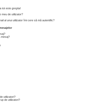
 tot este greşita!
 meu de utilizator?
l al unui utilizator îmi cere să mă autentific?
mesajelor
esaj?
a mesaj?
?
e utilizatori?
p de utilizatori?