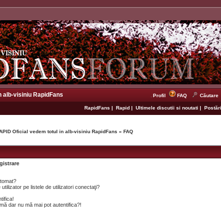
n alb-visiniu RapidFans
Profil
FAQ
Căutare
RapidFans
|
Rapid
|
Ultimele discutii si noutati
|
Postări
APID Oficial vedem totul in alb-visiniu RapidFans
»
FAQ
gistrare
utomat?
lizator pe listele de utilizatori conectaţi?
tifica!
mă dar nu mă mai pot autentifica?!