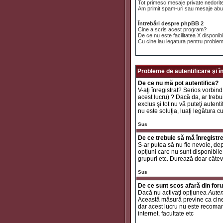
Tot primesc mesaje private nedorit
Am primit spam-uri sau mesaje abuz
Întrebări despre phpBB 2
Cine a scris acest program?
De ce nu este facilitatea X disponib
Cu cine iau legatura pentru problem
Probleme de autentificare şi î
De ce nu mă pot autentifica?
V-aţi înregistrat? Serios vorbind
acest lucru) ? Dacă da, ar trebui
exclus şi tot nu vă puteţi autent
nu este soluţia, luaţi legătura c
Sus
De ce trebuie să mă înregistr
S-ar putea să nu fie nevoie, dep
opţiuni care nu sunt disponibile 
grupuri etc. Durează doar câtev
Sus
De ce sunt scos afară din fo
Dacă nu activaţi opţiunea
Auten
Această măsură previne ca cinev
dar acest lucru nu este recomand
internet, facultate etc