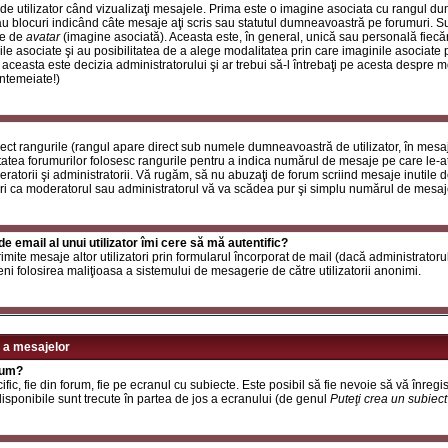
de utilizator când vizualizaţi mesajele. Prima este o imagine asociata cu rangul d
u blocuri indicând câte mesaje aţi scris sau statutul dumneavoastră pe forumuri. S
le de
avatar
(imagine asociată). Aceasta este, în general, unică sau personală fiecăru
e asociate şi au posibilitatea de a alege modalitatea prin care imaginile asociate po
i aceasta este decizia administratorului şi ar trebui să-l întrebaţi pe acesta despre 
întemeiate!)
rect rangurile (rangul apare direct sub numele dumneavoastră de utilizator, în mesaj
itatea forumurilor folosesc rangurile pentru a indica numărul de mesaje pe care le-aţi
deratorii şi administratorii. Vă rugăm, să nu abuzaţi de forum scriind mesaje inutile 
ri ca moderatorul sau administratorul vă va scădea pur şi simplu numărul de mesaj
e email al unui utilizator îmi cere să mă autentific?
t trimite mesaje altor utilizatori prin formularul încorporat de mail (dacă administrator
ni folosirea maliţioasa a sistemului de mesagerie de către utilizatorii anonimi.
 a mesajelor
rum?
ic, fie din forum, fie pe ecranul cu subiecte. Este posibil să fie nevoie să vă înregis
 disponibile sunt trecute în partea de jos a ecranului (de genul
Puteţi crea un subiec