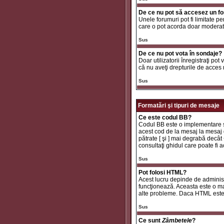
De ce nu pot să accesez un f
Unele forumuri pot fi limitate pe
care o pot acorda doar moderator
Sus
De ce nu pot vota în sondaje?
Doar utilizatorii înregistraţi pot
că nu aveţi drepturile de acces
Sus
Formatări şi tipuri de mesaje
Ce este codul BB?
Codul BB este o implementare sp
acest cod de la mesaj la mesaj d
pătrate [ şi ] mai degrabă decât
consultaţi ghidul care poate fi
Sus
Pot folosi HTML?
Acest lucru depinde de administr
funcţionează. Aceasta este o 
alte probleme. Daca HTML este ac
Sus
Ce sunt
Zâmbetele
?