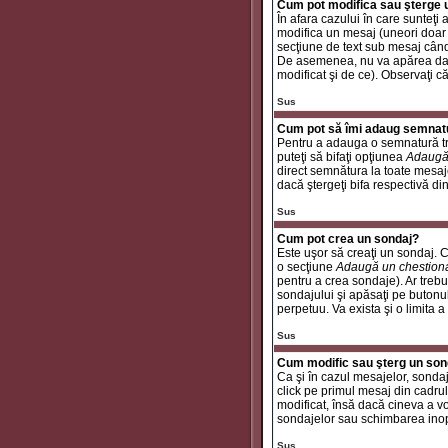
Cum pot modifica sau şterge
În afara cazului în care sunteţ
modifica un mesaj (uneori doar
secţiune de text sub mesaj când 
De asemenea, nu va apărea dacă
modificat şi de ce). Observaţi c
Sus
Cum pot să îmi adaug semnat
Pentru a adauga o semnatură tre
puteţi să bifaţi opţiunea
Adaugă
direct semnătura la toate mesaj
dacă ştergeţi bifa respectivă di
Sus
Cum pot crea un sondaj?
Este uşor să creaţi un sondaj. C
o secţiune
Adaugă un chestion
pentru a crea sondaje). Ar trebui
sondajului şi apăsaţi pe butonu
perpetuu. Va exista şi o limita a
Sus
Cum modific sau şterg un son
Ca şi în cazul mesajelor, sondaj
click pe primul mesaj din cadrul
modificat, însă dacă cineva a v
sondajelor sau schimbarea inop
Sus