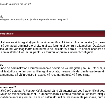
e!
ive de la cineva din forum!
ilă?
e legate de abuzuri şi/sau juridice legate de acest program?
nregistrare
, trebuie să vă înregistraţi pentru a vă autentifica. Aţi fost exclus de pe site (un mes
 să contactaţi adminstratorul site-ului sau forumului pentru a afla motivul. Dacă sunte
ifica, atunci verificaţi foarte bine numele de utilizator şi parola. De obicei, aceasta
u administratorul forumului pentru că forumul ar putea fi incorect configurat.
ez?
inde de adminstratorul forumului dacă e nevoie să vă înregistraţi sau nu. Oricum, în
utilizatorilor anonimi cum ar fi imagini asociate, mesaje private, trimiterea de email-ur
a momente să vă înregistraţi , aşa că vă recomandăm să vă înregistraţi.
rum automat?
tifică-mă automat la fiecare vizită
, atunci când vă autentificaţi veţi fi autentificat do
a să se folosească de contul dumneavoastră. Pentru a rămâne autentificat, bifaţi a
at dacă accesaţi forumul de la un calculator utilizat de mai multe persoane, cum ar