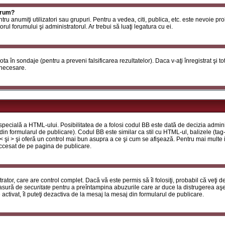
orum?
ntru anumiţi utilizatori sau grupuri. Pentru a vedea, citi, publica, etc. este nevoie p
ul forumului şi administratorul. Ar trebui să luaţi legatura cu ei.
 vota în sondaje (pentru a preveni falsificarea rezultatelor). Daca v-aţi înregistrat şi t
 necesare.
ecială a HTML-ului. Posibilitatea de a folosi codul BB este dată de decizia adminis
in formularul de publicare). Codul BB este similar ca stil cu HTML-ul, balizele (tag-
 < şi > şi oferă un control mai bun asupra a ce şi cum se afişează. Pentru mai multe
 accesat de pe pagina de publicare.
ator, care are control complet. Dacă vă este permis să îl folosiţi, probabil că veţi 
masură de
securitate
pentru a preîntampina abuzurile care ar duce la distrugerea aşe
tivat, îl puteţi dezactiva de la mesaj la mesaj din formularul de publicare.