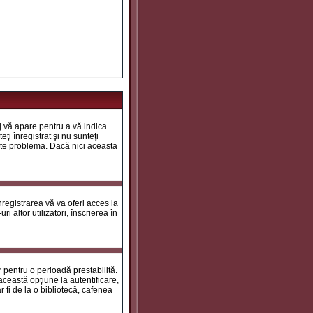
aj vă apare pentru a vă indica
ţi înregistrat şi nu sunteţi
 este problema. Dacă nici aceasta
registrarea vă va oferi acces la
i altor utilizatori, înscrierea în
ar pentru o perioadă prestabilită.
ceastă opţiune la autentificare,
 fi de la o bibliotecă, cafenea