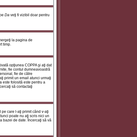
 pe
Da
veţi fi vizibil doar pentru
 mergeţi la pagina de
rt timp.
ctivată opţiunea COPPA şi aţi dat
rimite, fie contul dumneavoastră
personal, fie de către
aţi primit un email atunci urmaţi
a este folosită este pentru a
cercaţi să contactaţi
 pe care l-aţi primit când v-aţi
unci poate nu aţi scris nici un
a bazei de date. Încercaţi să vă