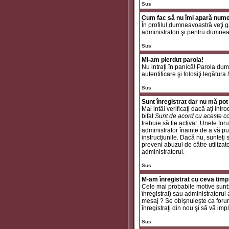
Sus
Cum fac să nu îmi apară numele 
În profilul dumneavoastră veţi 
administratori şi pentru dumneav
Sus
Mi-am pierdut parola!
Nu intraţi în panică! Parola dum
autentificare şi folosiţi legătura
Sus
Sunt înregistrat dar nu mă pot 
Mai intâi verificaţi dacă aţi int
bifat
Sunt de acord cu aceste co
trebuie să fie activat. Unele for
administrator înainte de a vă put
instrucţiunile. Dacă nu, sunteţi
preveni abuzul de către utilizat
administratorul.
Sus
M-am înregistrat cu ceva timp
Cele mai probabile motive sunt: a
înregistrat) sau administratorul
mesaj ? Se obişnuieşte ca forum
înregistraţi din nou şi să vă impli
Sus