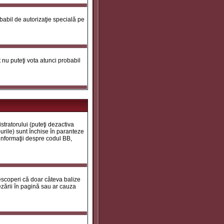
robabil de autorizaţie specială pe
ot nu puteţi vota atunci probabil
tratorului (puteţi dezactiva
urile) sunt închise în paranteze
 informaţii despre codul BB,
descoperi că doar câteva balize
zării în pagină sau ar cauza