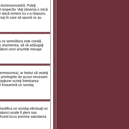
le dumneavoastră. Puteţi
 respectiv. Veţi observa o mică
ar dacă nimeni nu v-a răspuns.
esaj în care să spună ce au
tă ce semnătura este creată,
de asemenea, să vă adăugaţi
năturii unor anumite mesaje
ermisiunea), ar trebui să vedeţi
 privilegiile de acces necesare
opţiune scrieţi întrebarea
a 0 înseamnă un sondaj
 modifica un sondaj efectuaţi un
atunci poate fi şters sau
 Acest lucru previne sabotarea