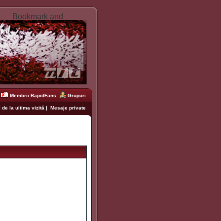
Membrii RapidFans
Grupuri
 de la ultima vizită
|
Mesaje private