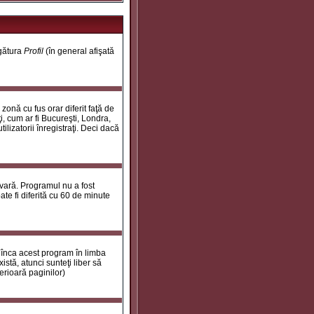
egătura
Profil
(în general afişată
onă cu fus orar diferit faţă de
i, cum ar fi Bucureşti, Londra,
ilizatorii înregistraţi. Deci dacă
 vară. Programul nu a fost
te fi diferită cu 60 de minute
 înca acest program în limba
stă, atunci sunteţi liber să
erioară paginilor)