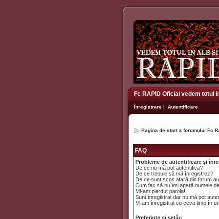
Fc RAPID Oficial vedem totul i
Înregistrare
|
Autentificare
Pagina de start a forumului Fc R
FAQ
Probleme de autentificare şi înre
De ce nu mă pot autentifica?
De ce trebuie să mă înregistrez?
De ce sunt scos afară din forum a
Cum fac să nu îmi apară numele de uti
Mi-am pierdut parola!
Sunt înregistrat dar nu mă pot auten
M-am înregistrat cu ceva timp în ur
Preferinţe şi setări