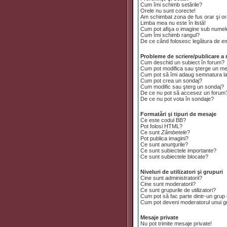
Cum îmi schimb setările?
Orele nu sunt corecte!
Am schimbat zona de fus orar şi ora
Limba mea nu este în listă!
Cum pot afişa o imagine sub numele
Cum îmi schimb rangul?
De ce când folosesc legătura de emai
Probleme de scriere/publicare a 
Cum deschid un subiect în forum?
Cum pot modifica sau şterge un m
Cum pot să îmi adaug semnatura l
Cum pot crea un sondaj?
Cum modific sau şterg un sondaj?
De ce nu pot să accesez un forum
De ce nu pot vota în sondaje?
Formatări şi tipuri de mesaje
Ce este codul BB?
Pot folosi HTML?
Ce sunt
Zâmbetele
?
Pot publica imagini?
Ce sunt anunţurile?
Ce sunt subiectele importante?
Ce sunt subiectele blocate?
Niveluri de utilizatori şi grupuri
Cine sunt administratorii?
Cine sunt moderatorii?
Ce sunt grupurile de utilizatori?
Cum pot să fac parte dintr-un grup d
Cum pot deveni moderatorul unui gru
Mesaje private
Nu pot trimite mesaje private!