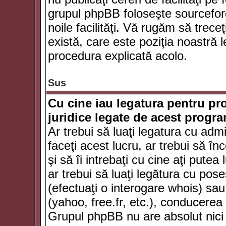
grupul phpBB foloseşte sourceforg
noile facilităţi. Vă rugăm să trece
există, care este poziţia noastră l
procedura explicată acolo.
Sus
Cu cine iau legatura pentru pr
juridice legate de acest progr
Ar trebui să luaţi legatura cu adm
faceţi acest lucru, ar trebui să în
şi să îi intrebaţi cu cine aţi putea
ar trebui să luaţi legătura cu po
(efectuaţi o interogare whois) sa
(yahoo, free.fr, etc.), conducere
Grupul phpBB nu are absolut nici u