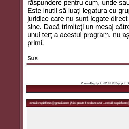
răspundere pentru cum, unde sau 
Este inutil să luaţi legatura cu g
juridice care nu sunt legate dir
sine. Dacă trimiteţi un mesaj căt
unui terţ a acestui program, nu a
primi.
Sus
Powered by
phpBB
© 2001, 2005 phpBB Grou
a ta! ... email: rapidfans@gmail.com | Aici poate fi reclama ta! ... email: rapidfans@gmail.com