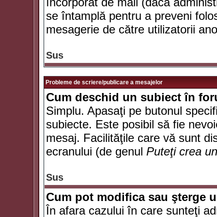
încorporat de mail (dacă administr
se întamplă pentru a preveni folo
mesagerie de către utilizatorii an
Sus
Probleme de scriere/publicare a mesajelor
Cum deschid un subiect în fo
Simplu. Apasaţi pe butonul specifi
subiecte. Este posibil să fie nevoi
mesaj. Facilităţile care vă sunt di
ecranului (de genul
Puteţi crea u
Sus
Cum pot modifica sau şterge 
În afara cazului în care sunteţi a