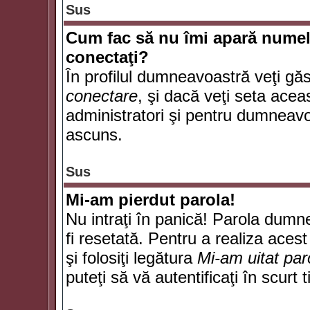
Sus
Cum fac să nu îmi apară numele d
conectaţi?
În profilul dumneavoastră veţi gă
conectare
, şi dacă veţi seta ace
administratori şi pentru dumneavoa
ascuns.
Sus
Mi-am pierdut parola!
Nu intraţi în panică! Parola dumn
fi resetată. Pentru a realiza acest
şi folosiţi legătura
Mi-am uitat par
puteţi să vă autentificaţi în scurt 