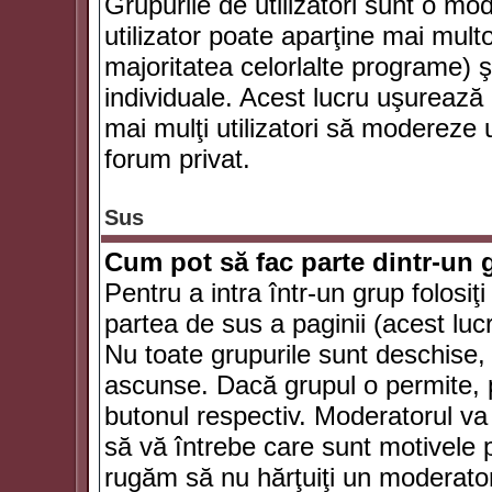
Grupurile de utilizatori sunt o mod
utilizator poate aparţine mai multo
majoritatea celorlalte programe) ş
individuale. Acest lucru uşurează
mai mulţi utilizatori să modereze
forum privat.
Sus
Cum pot să fac parte dintr-un g
Pentru a intra într-un grup folosiţ
partea de sus a paginii (acest lucr
Nu toate grupurile sunt deschise, u
ascunse. Dacă grupul o permite, pu
butonul respectiv. Moderatorul va
să vă întrebe care sunt motivele pe
rugăm să nu hărţuiţi un moderato