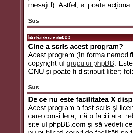
mesajul). Astfel, el poate acţiona.
Sus
Întrebări despre phpBB 2
Cine a scris acest program?
Acest program (în forma nemodific
copyright-ul
grupului phpBB
. Este
GNU şi poate fi distribuit liber; fo
Sus
De ce nu este facilitatea X dis
Acest program a fost scris şi lice
care consideraţi că o facilitate tr
site-ul phpBB.com şi să vedeţi c
nu publicaţi cereri de facilităţi p