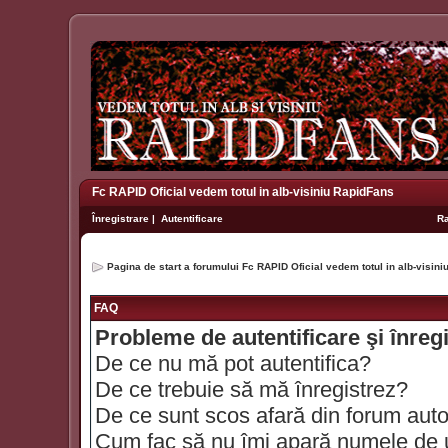
Fc RAPID Oficial vedem totul in alb-visiniu RapidFans
Înregistrare
|
Autentificare
R
Pagina de start a forumului Fc RAPID Oficial vedem totul in alb-visin
FAQ
Probleme de autentificare şi înreg
De ce nu mă pot autentifica?
De ce trebuie să mă înregistrez?
De ce sunt scos afară din forum aut
Cum fac să nu îmi apară numele de util