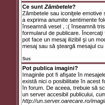
Ce sunt
Zâmbetele
?
Zâmbetele sau iconiţele emotive su
a exprima anumite sentimente fol
înseamnă vesel , :( înseamnă trist
formularul de publicare. Încercaţi 
pot face un mesaj ilizibil şi un mo
mesaj sau să şteargă mesajul cu t
Sus
Pot publica imagini?
Imaginile pot fi afişate în mesaj
există nici o posibilitate în acest
în forum. De aceea, trebuie să scr
un server accesibil publicului, cum
http://un.server.oarecare.ro/imag