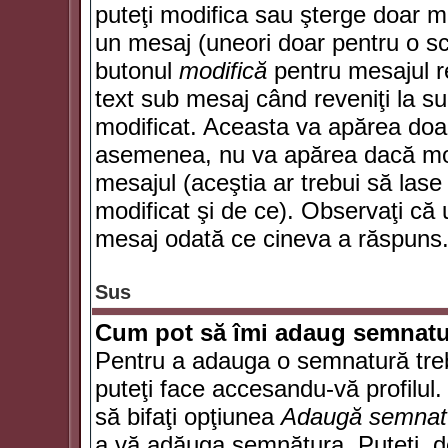
puteţi modifica sau şterge doar 
un mesaj (uneori doar pentru o s
butonul
modifică
pentru mesajul r
text sub mesaj când reveniţi la sub
modificat. Aceasta va apărea doa
asemenea, nu va apărea dacă mode
mesajul (aceştia ar trebui să las
modificat şi de ce). Observaţi că u
mesaj odată ce cineva a răspuns
Sus
Cum pot să îmi adaug semnatu
Pentru a adauga o semnatură trebu
puteţi face accesandu-vă profilul
să bifaţi opţiunea
Adaugă semnat
a vă adăuga semnătura. Puteţi, d