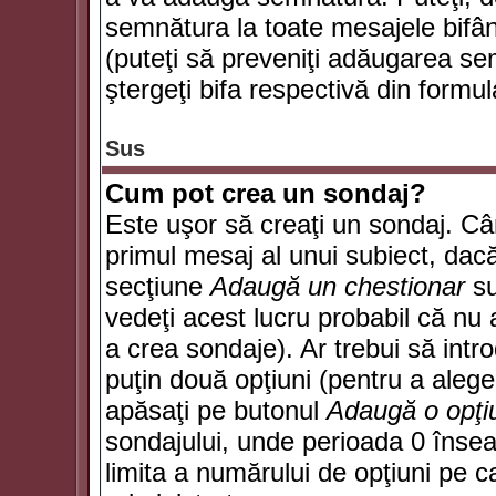
semnătura la toate mesajele bifân
(puteţi să preveniţi adăugarea s
ştergeţi bifa respectivă din formul
Sus
Cum pot crea un sondaj?
Este uşor să creaţi un sondaj. Câ
primul mesaj al unui subiect, dacă
secţiune
Adaugă un chestionar
su
vedeţi acest lucru probabil că nu 
a crea sondaje). Ar trebui să intro
puţin două opţiuni (pentru a alege 
apăsaţi pe butonul
Adaugă o opţi
sondajului, unde perioada 0 înse
limita a numărului de opţiuni pe car