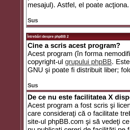
mesajul). Astfel, el poate acţiona.
Sus
Întrebări despre phpBB 2
Cine a scris acest program?
Acest program (în forma nemodific
copyright-ul
grupului phpBB
. Este
GNU şi poate fi distribuit liber; fo
Sus
De ce nu este facilitatea X dis
Acest program a fost scris şi lice
care consideraţi că o facilitate tr
site-ul phpBB.com şi să vedeţi c
nu publicaţi cereri de facilităţi p