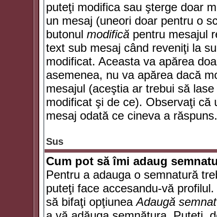
puteţi modifica sau şterge doar 
un mesaj (uneori doar pentru o s
butonul
modifică
pentru mesajul r
text sub mesaj când reveniţi la sub
modificat. Aceasta va apărea doa
asemenea, nu va apărea dacă mode
mesajul (aceştia ar trebui să las
modificat şi de ce). Observaţi că u
mesaj odată ce cineva a răspuns
Sus
Cum pot să îmi adaug semnatu
Pentru a adauga o semnatură trebu
puteţi face accesandu-vă profilul
să bifaţi opţiunea
Adaugă semnat
a vă adăuga semnătura. Puteţi, d