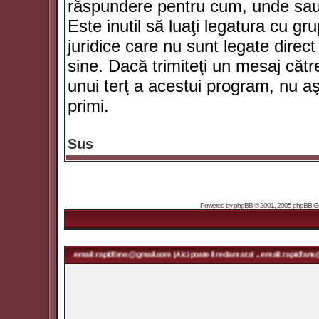
răspundere pentru cum, unde sau 
Este inutil să luaţi legatura cu g
juridice care nu sunt legate dir
sine. Dacă trimiteţi un mesaj căt
unui terţ a acestui program, nu a
primi.
Sus
Powered by
phpBB
© 2001, 2005 phpBB Grou
ma ta! ... email: rapidfans@gmail.com | Aici poate fi reclama ta! ... email: rapidfans@gmail.com