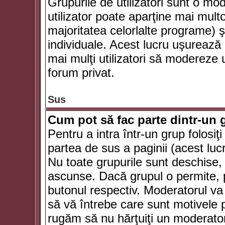
Grupurile de utilizatori sunt o mod
utilizator poate aparţine mai multo
majoritatea celorlalte programe) ş
individuale. Acest lucru uşurează
mai mulţi utilizatori să modereze
forum privat.
Sus
Cum pot să fac parte dintr-un g
Pentru a intra într-un grup folosiţ
partea de sus a paginii (acest lucr
Nu toate grupurile sunt deschise, u
ascunse. Dacă grupul o permite, pu
butonul respectiv. Moderatorul va
să vă întrebe care sunt motivele pe
rugăm să nu hărţuiţi un moderato