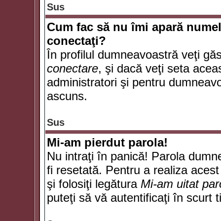
Sus
Cum fac să nu îmi apară numele d
conectaţi?
În profilul dumneavoastră veţi gă
conectare
, şi dacă veţi seta ace
administratori şi pentru dumneavoa
ascuns.
Sus
Mi-am pierdut parola!
Nu intraţi în panică! Parola dumn
fi resetată. Pentru a realiza acest
şi folosiţi legătura
Mi-am uitat par
puteţi să vă autentificaţi în scurt 