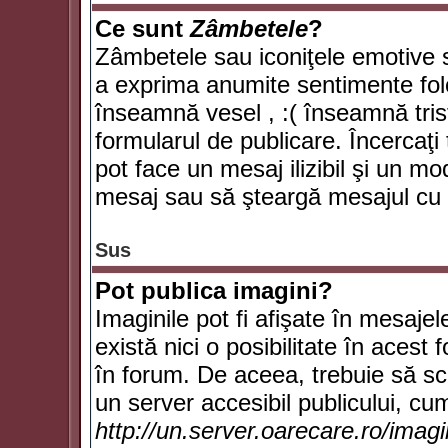
Ce sunt
Zâmbetele
?
Zâmbetele sau iconiţele emotive su
a exprima anumite sentimente fol
înseamnă vesel , :( înseamnă trist
formularul de publicare. Încercaţi 
pot face un mesaj ilizibil şi un mo
mesaj sau să şteargă mesajul cu t
Sus
Pot publica imagini?
Imaginile pot fi afişate în mesaj
există nici o posibilitate în acest
în forum. De aceea, trebuie să scr
un server accesibil publicului, cum
http://un.server.oarecare.ro/imag