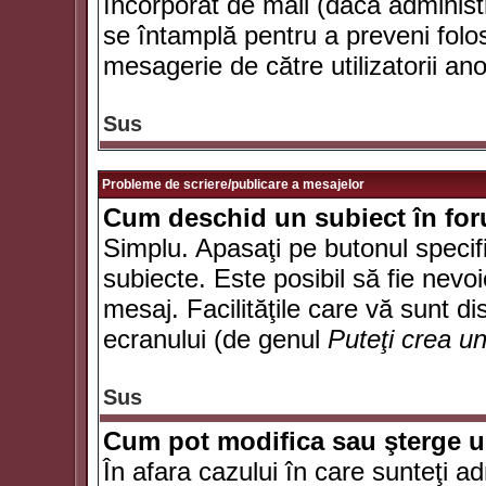
încorporat de mail (dacă administr
se întamplă pentru a preveni folo
mesagerie de către utilizatorii an
Sus
Probleme de scriere/publicare a mesajelor
Cum deschid un subiect în fo
Simplu. Apasaţi pe butonul specifi
subiecte. Este posibil să fie nevoi
mesaj. Facilităţile care vă sunt di
ecranului (de genul
Puteţi crea u
Sus
Cum pot modifica sau şterge 
În afara cazului în care sunteţi a