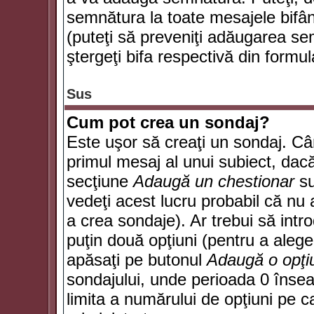
semnătura la toate mesajele bifân
(puteţi să preveniţi adăugarea s
ştergeţi bifa respectivă din formul
Sus
Cum pot crea un sondaj?
Este uşor să creaţi un sondaj. Câ
primul mesaj al unui subiect, dacă
secţiune
Adaugă un chestionar
su
vedeţi acest lucru probabil că nu 
a crea sondaje). Ar trebui să intro
puţin două opţiuni (pentru a alege 
apăsaţi pe butonul
Adaugă o opţi
sondajului, unde perioada 0 înse
limita a numărului de opţiuni pe car