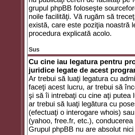
grupul phpBB foloseşte sourceforg
noile facilităţi. Vă rugăm să trece
există, care este poziţia noastră l
procedura explicată acolo.
Sus
Cu cine iau legatura pentru pr
juridice legate de acest progr
Ar trebui să luaţi legatura cu adm
faceţi acest lucru, ar trebui să în
şi să îi intrebaţi cu cine aţi putea
ar trebui să luaţi legătura cu po
(efectuaţi o interogare whois) sa
(yahoo, free.fr, etc.), conducere
Grupul phpBB nu are absolut nici u