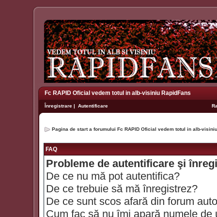
Fc RAPID Oficial vedem totul in alb-visiniu RapidFans
Înregistrare
|
Autentificare
R
Pagina de start a forumului Fc RAPID Oficial vedem totul in alb-visin
FAQ
Probleme de autentificare şi înreg
De ce nu mă pot autentifica?
De ce trebuie să mă înregistrez?
De ce sunt scos afară din forum aut
Cum fac să nu îmi apară numele de util