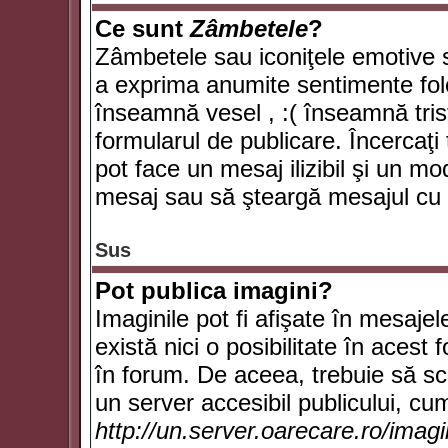
Ce sunt
Zâmbetele
?
Zâmbetele sau iconiţele emotive su
a exprima anumite sentimente fol
înseamnă vesel , :( înseamnă trist
formularul de publicare. Încercaţi 
pot face un mesaj ilizibil şi un mo
mesaj sau să şteargă mesajul cu t
Sus
Pot publica imagini?
Imaginile pot fi afişate în mesaj
există nici o posibilitate în acest
în forum. De aceea, trebuie să scr
un server accesibil publicului, cum
http://un.server.oarecare.ro/imag