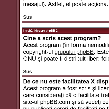
mesajul). Astfel, el poate acţiona.
Sus
Întrebări despre phpBB 2
Cine a scris acest program?
Acest program (în forma nemodific
copyright-ul
grupului phpBB
. Este
GNU şi poate fi distribuit liber; fo
Sus
De ce nu este facilitatea X dis
Acest program a fost scris şi lice
care consideraţi că o facilitate tr
site-ul phpBB.com şi să vedeţi c
nu publicaţi cereri de facilităţi p