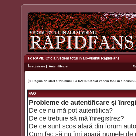
Fc RAPID Oficial vedem totul in alb-visiniu RapidFans
Înregistrare
|
Autentificare
R
Pagina de start a forumului Fc RAPID Oficial vedem totul in alb-visin
FAQ
Probleme de autentificare şi înreg
De ce nu mă pot autentifica?
De ce trebuie să mă înregistrez?
De ce sunt scos afară din forum aut
Cum fac să nu îmi apară numele de util