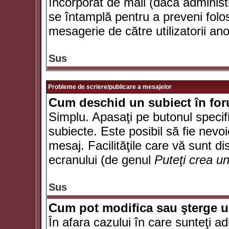
încorporat de mail (dacă administr
se întamplă pentru a preveni folo
mesagerie de către utilizatorii an
Sus
Probleme de scriere/publicare a mesajelor
Cum deschid un subiect în fo
Simplu. Apasaţi pe butonul specifi
subiecte. Este posibil să fie nevoi
mesaj. Facilităţile care vă sunt di
ecranului (de genul
Puteţi crea u
Sus
Cum pot modifica sau şterge 
În afara cazului în care sunteţi a