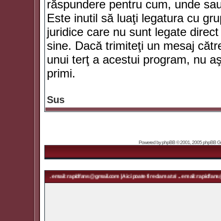
răspundere pentru cum, unde sau 
Este inutil să luaţi legatura cu g
juridice care nu sunt legate dir
sine. Dacă trimiteţi un mesaj căt
unui terţ a acestui program, nu a
primi.
Sus
Powered by
phpBB
© 2001, 2005 phpBB Grou
ma ta! ... email: rapidfans@gmail.com | Aici poate fi reclama ta! ... email: rapidfans@gmail.com