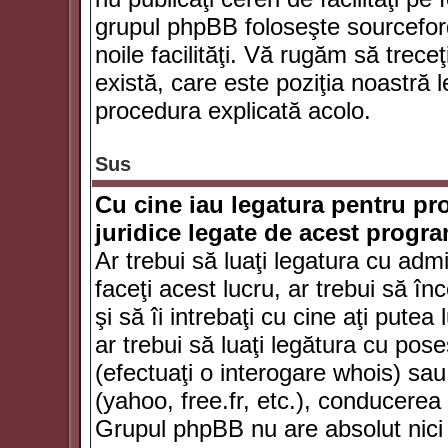
grupul phpBB foloseşte sourceforg
noile facilităţi. Vă rugăm să trece
există, care este poziţia noastră l
procedura explicată acolo.
Sus
Cu cine iau legatura pentru pr
juridice legate de acest progr
Ar trebui să luaţi legatura cu adm
faceţi acest lucru, ar trebui să în
şi să îi intrebaţi cu cine aţi putea
ar trebui să luaţi legătura cu po
(efectuaţi o interogare whois) sa
(yahoo, free.fr, etc.), conducere
Grupul phpBB nu are absolut nici u