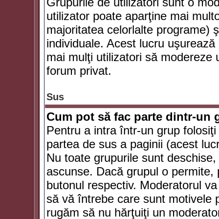
Grupurile de utilizatori sunt o mod
utilizator poate aparţine mai multo
majoritatea celorlalte programe) ş
individuale. Acest lucru uşurează
mai mulţi utilizatori să modereze
forum privat.
Sus
Cum pot să fac parte dintr-un g
Pentru a intra într-un grup folosiţ
partea de sus a paginii (acest lucr
Nu toate grupurile sunt deschise, u
ascunse. Dacă grupul o permite, pu
butonul respectiv. Moderatorul va
să vă întrebe care sunt motivele pe
rugăm să nu hărţuiţi un moderato