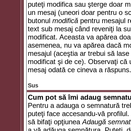
puteţi modifica sau şterge doar 
un mesaj (uneori doar pentru o s
butonul
modifică
pentru mesajul r
text sub mesaj când reveniţi la sub
modificat. Aceasta va apărea doa
asemenea, nu va apărea dacă mode
mesajul (aceştia ar trebui să las
modificat şi de ce). Observaţi că u
mesaj odată ce cineva a răspuns
Sus
Cum pot să îmi adaug semnatu
Pentru a adauga o semnatură trebu
puteţi face accesandu-vă profilul
să bifaţi opţiunea
Adaugă semnat
a vă adăuga semnătura. Puteţi, d