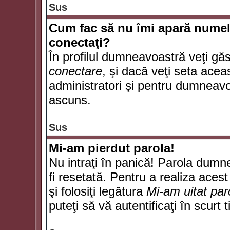
Sus
Cum fac să nu îmi apară numele d
conectaţi?
În profilul dumneavoastră veţi gă
conectare
, şi dacă veţi seta ace
administratori şi pentru dumneavoa
ascuns.
Sus
Mi-am pierdut parola!
Nu intraţi în panică! Parola dumn
fi resetată. Pentru a realiza acest
şi folosiţi legătura
Mi-am uitat par
puteţi să vă autentificaţi în scurt 