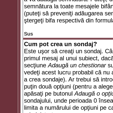
semnătura la toate mesajele bifân
(puteţi să preveniţi adăugarea s
ştergeţi bifa respectivă din formul
Sus
Cum pot crea un sondaj?
Este uşor să creaţi un sondaj. Câ
primul mesaj al unui subiect, dacă
secţiune
Adaugă un chestionar
su
vedeţi acest lucru probabil că nu 
a crea sondaje). Ar trebui să intro
puţin două opţiuni (pentru a alege 
apăsaţi pe butonul
Adaugă o opţi
sondajului, unde perioada 0 înse
limita a numărului de opţiuni pe car