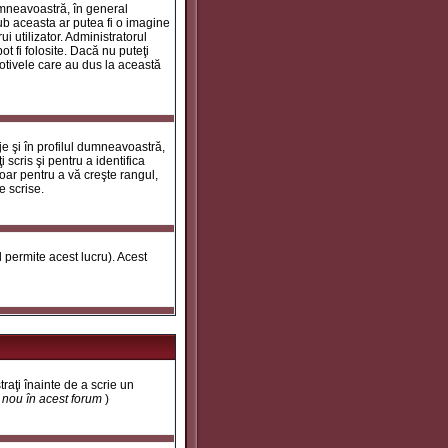
umneavoastră, în general
ub aceasta ar putea fi o imagine
i utilizator. Administratorul
t fi folosite. Dacă nu puteţi
motivele care au dus la această
e şi în profilul dumneavoastră,
 scris şi pentru a identifica
doar pentru a vă creşte rangul,
e scrise.
ul permite acest lucru). Acest
traţi înainte de a scrie un
t nou în acest forum
)