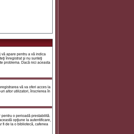
aj vă apare pentru a vă indica
ţi înregistrat şi nu sunteţi
 este problema. Dacă nici aceasta
registrarea vă va oferi acces la
i altor utilizatori, înscrierea în
ar pentru o perioadă prestabilită.
ceastă opţiune la autentificare,
 fi de la o bibliotecă, cafenea