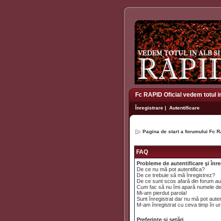
Fc RAPID Oficial vedem totul i
Înregistrare
|
Autentificare
Pagina de start a forumului Fc R
FAQ
Probleme de autentificare şi înre
De ce nu mă pot autentifica?
De ce trebuie să mă înregistrez?
De ce sunt scos afară din forum a
Cum fac să nu îmi apară numele de uti
Mi-am pierdut parola!
Sunt înregistrat dar nu mă pot auten
M-am înregistrat cu ceva timp în ur
Preferinţe şi setări