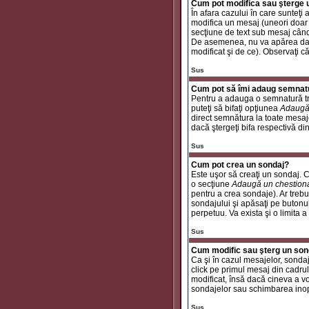
Cum pot modifica sau şterge
În afara cazului în care sunteţ
modifica un mesaj (uneori doar
secţiune de text sub mesaj când 
De asemenea, nu va apărea dacă
modificat şi de ce). Observaţi c
Sus
Cum pot să îmi adaug semnat
Pentru a adauga o semnatură tre
puteţi să bifaţi opţiunea
Adaugă
direct semnătura la toate mesaj
dacă ştergeţi bifa respectivă di
Sus
Cum pot crea un sondaj?
Este uşor să creaţi un sondaj. C
o secţiune
Adaugă un chestion
pentru a crea sondaje). Ar trebui
sondajului şi apăsaţi pe butonu
perpetuu. Va exista şi o limita a
Sus
Cum modific sau şterg un son
Ca şi în cazul mesajelor, sondaj
click pe primul mesaj din cadrul
modificat, însă dacă cineva a v
sondajelor sau schimbarea inop
Sus