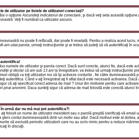
de utilizator pe listele de utilizatori conectaţi?
găsi o opţiune
Ascundeţi indicatorul de conectare
, şi dacă veţi seta această opţiune
oastră. Veţi fi numărat ca utilizator ascuns.
neavoastră nu poate fi refăcută, dar poate fi resetată. Pentru a realiza acest lucru,
Mi-am uitat parola
, urmaţi instrucţiunile şi ar trebui să puteţi să vă autentificaţi în scu
autentifica!
rodus numele de utilizator şi parola corect. Dacă sunt corecte, atunci fie, dacă este a
ndiţii şi declar că am sub 13 ani
la înregistrare, va trebui să urmaţi instrucţiunile p
umuri obligă ca toţi utilizatori noi să îşi activeze conturile , fie către dumneavoastră 
eţi autentifica. Când v-aţi înregistrat aţi fi aflat dacă este necesară activarea. Dacă 
 sigur că aţi specificat corect adresa de mail ? Unul din motivele pentru care activare
ori
pirat
anonimi. Daca sunteţi sigur că adresa de mail folosită este corectă atunci în
 în urmă dar nu mă mai pot autentifica?!
ţi folosit un nume de utilizator inexistent sau o parolă greşită (verificaţi-vă email-ul
 a şters contul dumneavoastră dintr-un motiv sau altul. Dacă motivul este al doilea, at
urile să excludă periodic utilizatorii care nu au scris nimic pentru a reduce mărime
caţi în discuţii.