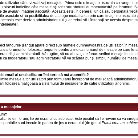
de utilizator când vizualizaţi mesajele. Prima este o imagine asociata cu rangul d
u blocuri indicând câte mesaje aţi scris sau statutul dumneavoastră pe forumuri. S
le de
avatar
(imagine asociată). Aceasta este, în general, unică sau personală fiecăru
e asociate şi au posibilitatea de a alege modalitatea prin care imaginile asociate po
i aceasta este decizia administratorului şi ar trebui să-l întrebaţi pe acesta despre 
întemeiate!)
rect rangurile (rangul apare direct sub numele dumneavoastră de utilizator, în mesaj
itatea forumurilor folosesc rangurile pentru a indica numărul de mesaje pe care le-aţi
deratorii şi administratorii. Vă rugăm, să nu abuzaţi de forum scriind mesaje inutile 
ri ca moderatorul sau administratorul vă va scădea pur şi simplu numărul de mesaj
e email al unui utilizator îmi cere să mă autentific?
t trimite mesaje altor utilizatori prin formularul încorporat de mail (dacă administrator
ni folosirea maliţioasa a sistemului de mesagerie de către utilizatorii anonimi.
 a mesajelor
rum?
ic, fie din forum, fie pe ecranul cu subiecte. Este posibil să fie nevoie să vă înregis
 disponibile sunt trecute în partea de jos a ecranului (de genul
Puteţi crea un subiec