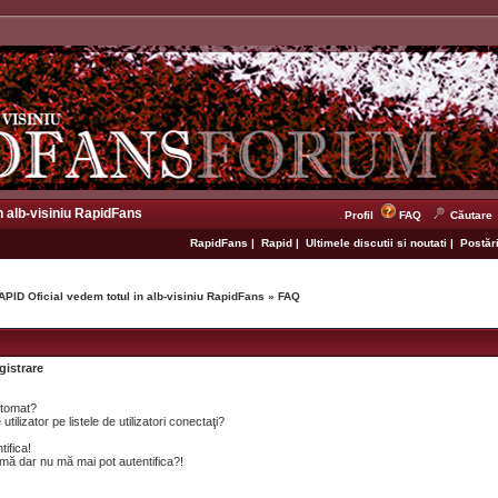
n alb-visiniu RapidFans
Profil
FAQ
Căutare
RapidFans
|
Rapid
|
Ultimele discutii si noutati
|
Postări
APID Oficial vedem totul in alb-visiniu RapidFans
»
FAQ
gistrare
utomat?
lizator pe listele de utilizatori conectaţi?
tifica!
mă dar nu mă mai pot autentifica?!