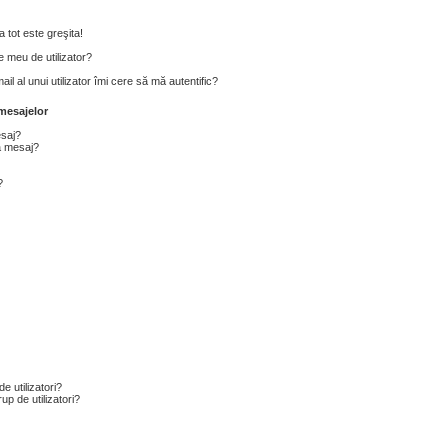
 tot este greşita!
 meu de utilizator?
l al unui utilizator îmi cere să mă autentific?
mesajelor
esaj?
a mesaj?
?
e utilizatori?
p de utilizatori?