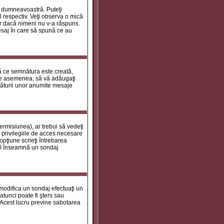
le dumneavoastră. Puteţi
 respectiv. Veţi observa o mică
ar dacă nimeni nu v-a răspuns.
esaj în care să spună ce au
tă ce semnătura este creată,
de asemenea, să vă adăugaţi
năturii unor anumite mesaje
ermisiunea), ar trebui să vedeţi
 privilegiile de acces necesare
opţiune scrieţi întrebarea
a 0 înseamnă un sondaj
 modifica un sondaj efectuaţi un
atunci poate fi şters sau
 Acest lucru previne sabotarea