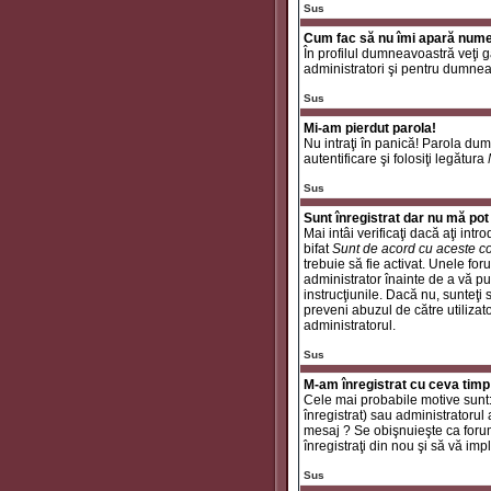
Sus
Cum fac să nu îmi apară numele 
În profilul dumneavoastră veţi 
administratori şi pentru dumneav
Sus
Mi-am pierdut parola!
Nu intraţi în panică! Parola dum
autentificare şi folosiţi legătura
Sus
Sunt înregistrat dar nu mă pot 
Mai intâi verificaţi dacă aţi int
bifat
Sunt de acord cu aceste co
trebuie să fie activat. Unele for
administrator înainte de a vă put
instrucţiunile. Dacă nu, sunteţi
preveni abuzul de către utilizat
administratorul.
Sus
M-am înregistrat cu ceva timp
Cele mai probabile motive sunt: a
înregistrat) sau administratorul
mesaj ? Se obişnuieşte ca forum
înregistraţi din nou şi să vă impli
Sus