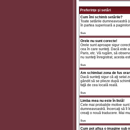
Preferinţe şi setări
Cum îmi schimb setările?
Toate setările dumneavoastră (da
în partea superioară a paginilor
Sus
Orele nu sunt corecte!
Orele sunt aproape sigur corecte
cea în care sunteţi. Dacă este aş
Paris, etc. Vă rugăm, să observaţ
nu sunteţi înregistrat, acesta e
Sus
Am schimbat zona de fus orar ş
Dacă sunteţi sigur că aţi setat 
gândit să se plieze după schimbă
faţă de cea locală reală.
Sus
Limba mea nu este în listă!
Cele mai probabile motive sunt 
dumneavoastră. Încercaţi să îl î
creaţi o nouă traducere. Mai mul
Sus
Cum pot afişa o imagine sub n