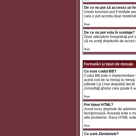
De ce nu pot să accesez un f
Unele forumuri pot fi limitate pe
care o pot acorda doar moderator
Sus
De ce nu pot vota în sondaje?
Doar utilizatorii înregistraţi pot
că nu aveţi drepturile de acces
Sus
Formatări şi tipuri de mesaje
Ce este codul BB?
Codul BB este o implementare sp
acest cod de la mesaj la mesaj d
pătrate [ şi ] mai degrabă decât
consultaţi ghidul care poate fi
Sus
Pot folosi HTML?
Acest lucru depinde de administr
funcţionează. Aceasta este o 
alte probleme. Daca HTML este ac
Sus
Ce sunt
Zâmbetele
?