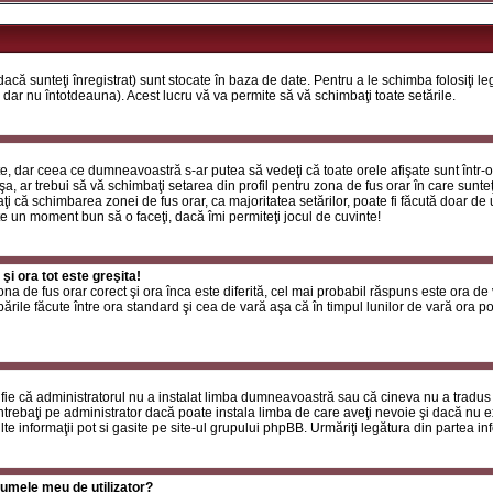
că sunteţi înregistrat) sunt stocate în baza de date. Pentru a le schimba folosiţi l
 dar nu întotdeauna). Acest lucru vă va permite să vă schimbaţi toate setările.
, dar ceea ce dumneavoastră s-ar putea să vedeţi că toate orele afişate sunt într-o z
a, ar trebui să vă schimbaţi setarea din profil pentru zona de fus orar în care sunteţ
i că schimbarea zonei de fus orar, ca majoritatea setărilor, poate fi făcută doar de ut
ste un moment bun să o faceţi, dacă îmi permiteţi jocul de cuvinte!
i ora tot este greşita!
zona de fus orar corect şi ora înca este diferită, cel mai probabil răspuns este ora de
rile făcute între ora standard şi cea de vară aşa că în timpul lunilor de vară ora poa
fie că administratorul nu a instalat limba dumneavoastră sau că cineva nu a tradus
ntrebaţi pe administrator dacă poate instala limba de care aveţi nevoie şi dacă nu exi
te informaţii pot si gasite pe site-ul grupului phpBB. Urmăriţi legătura din partea inf
umele meu de utilizator?