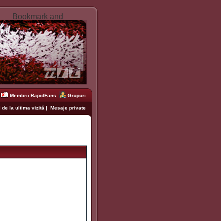
Membrii RapidFans
Grupuri
 de la ultima vizită
|
Mesaje private