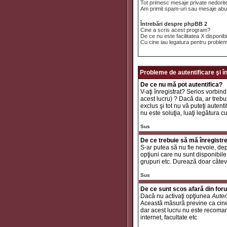
Tot primesc mesaje private nedorit
Am primit spam-uri sau mesaje abuz
Întrebări despre phpBB 2
Cine a scris acest program?
De ce nu este facilitatea X disponib
Cu cine iau legatura pentru problem
Probleme de autentificare şi î
De ce nu mă pot autentifica?
V-aţi înregistrat? Serios vorbind
acest lucru) ? Dacă da, ar trebui
exclus şi tot nu vă puteţi autent
nu este soluţia, luaţi legătura c
Sus
De ce trebuie să mă înregistr
S-ar putea să nu fie nevoie, dep
opţiuni care nu sunt disponibile 
grupuri etc. Durează doar câtev
Sus
De ce sunt scos afară din fo
Dacă nu activaţi opţiunea
Auten
Această măsură previne ca cinev
dar acest lucru nu este recomand
internet, facultate etc