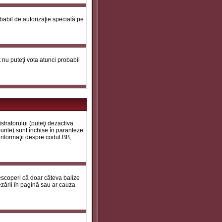
robabil de autorizaţie specială pe
ot nu puteţi vota atunci probabil
tratorului (puteţi dezactiva
urile) sunt închise în paranteze
 informaţii despre codul BB,
descoperi că doar câteva balize
zării în pagină sau ar cauza