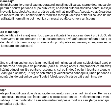
 un mesaj?
i administratorul forumului sau moderatorul, puteţi modifica sau şterge doar mesaje
 pentru o scurta perioadă după publicare) apăsând butonul
modifică
pentru mesajul
reveniţi la subiect. Aceasta arată de cate ori l-aţi modificat. Aceasta va apărea do
 moderatorii sau administratorii modifică mesajul (aceştia ar trebui să lase un m
ă utilizatorii normali nu pot modifica un mesaj odată ce cineva a răspuns.
ura la mesaj?
buie întâi să vă creaţi una, lucru pe care îl puteţi face accesandu-vă profilul. Oda
 semnatura
de pe formularul de publicare pentru a vă adăuga semnătura. Puteţi, 
ele bifând opţiunea corespunzatoare din profil (puteţi să preveniţi adăugarea sem
n formularul de publicare)
ând creaţi un subiect nou (sau modificaţi primul mesaj al unui subiect, dacă aveţi p
ar
sub zona principală de publicare (dacă nu vedeţi acest lucru probabil că nu aveţi
 să introduceţi un titlu pentru chestionar şi cel puţin două opţiuni (pentru a alege o 
l
Adaugă o opţiune
). Puteţi să schimbaţi şi valabilitatea sondajului, unde perioad
 numărului de opţiuni pe care îl puteţi folosi, specificată de către administrator.
daj?
ele pot fi modificate doar de autor, de moderator sau de un administrator. Pentru a
 subiectului (acesta este întotdeauna asociat cu sondajul). Dacă nimeni nu a votat, 
otat deja, doar moderatorul sau administratorul poate modifica sau şterge sondajul.
ortună a opţiunilor.