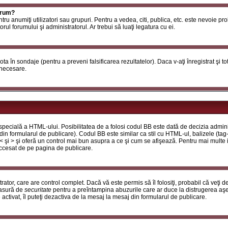
orum?
ntru anumiţi utilizatori sau grupuri. Pentru a vedea, citi, publica, etc. este nevoie p
ul forumului şi administratorul. Ar trebui să luaţi legatura cu ei.
 vota în sondaje (pentru a preveni falsificarea rezultatelor). Daca v-aţi înregistrat şi t
 necesare.
ecială a HTML-ului. Posibilitatea de a folosi codul BB este dată de decizia adminis
in formularul de publicare). Codul BB este similar ca stil cu HTML-ul, balizele (tag-
 < şi > şi oferă un control mai bun asupra a ce şi cum se afişează. Pentru mai multe
 accesat de pe pagina de publicare.
ator, care are control complet. Dacă vă este permis să îl folosiţi, probabil că veţi 
masură de
securitate
pentru a preîntampina abuzurile care ar duce la distrugerea aşe
tivat, îl puteţi dezactiva de la mesaj la mesaj din formularul de publicare.