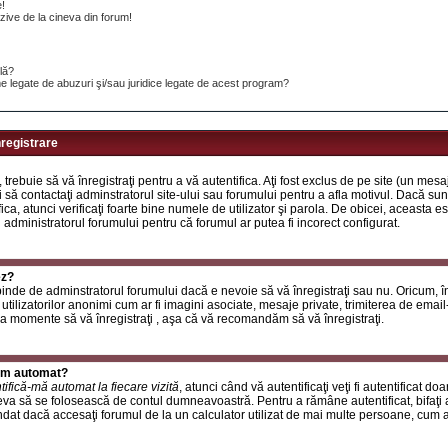
e!
ive de la cineva din forum!
ilă?
e legate de abuzuri şi/sau juridice legate de acest program?
nregistrare
, trebuie să vă înregistraţi pentru a vă autentifica. Aţi fost exclus de pe site (un mes
 să contactaţi adminstratorul site-ului sau forumului pentru a afla motivul. Dacă sunte
ifica, atunci verificaţi foarte bine numele de utilizator şi parola. De obicei, aceasta
u administratorul forumului pentru că forumul ar putea fi incorect configurat.
ez?
inde de adminstratorul forumului dacă e nevoie să vă înregistraţi sau nu. Oricum, în
utilizatorilor anonimi cum ar fi imagini asociate, mesaje private, trimiterea de email-ur
a momente să vă înregistraţi , aşa că vă recomandăm să vă înregistraţi.
rum automat?
tifică-mă automat la fiecare vizită
, atunci când vă autentificaţi veţi fi autentificat do
a să se folosească de contul dumneavoastră. Pentru a rămâne autentificat, bifaţi a
at dacă accesaţi forumul de la un calculator utilizat de mai multe persoane, cum ar