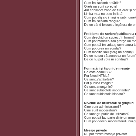
Cum îmi schimb setările?
Orele nu sunt corecte!
Am schimbat zona de fus orar şi ora
Limba mea nu este în listă!
Cum pot afişa o imagine sub numele
Cum îmi schimb rangul?
De ce când folosesc legătura de emai
Probleme de scriere/publicare a 
Cum deschid un subiect în forum?
Cum pot modifica sau şterge un m
Cum pot să îmi adaug semnatura l
Cum pot crea un sondaj?
Cum modific sau şterg un sondaj?
De ce nu pot să accesez un forum
De ce nu pot vota în sondaje?
Formatări şi tipuri de mesaje
Ce este codul BB?
Pot folosi HTML?
Ce sunt
Zâmbetele
?
Pot publica imagini?
Ce sunt anunţurile?
Ce sunt subiectele importante?
Ce sunt subiectele blocate?
Niveluri de utilizatori şi grupuri
Cine sunt administratorii?
Cine sunt moderatorii?
Ce sunt grupurile de utilizatori?
Cum pot să fac parte dintr-un grup d
Cum pot deveni moderatorul unui gru
Mesaje private
Nu pot trimite mesaje private!