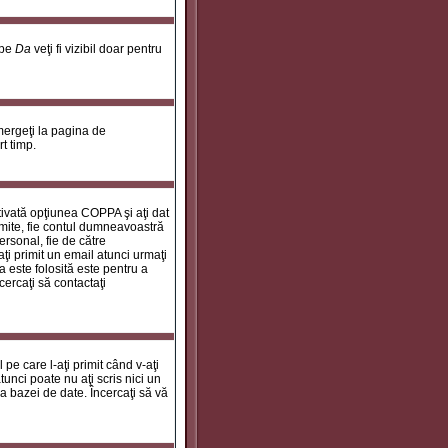
 pe
Da
veţi fi vizibil doar pentru
 mergeţi la pagina de
rt timp.
ctivată opţiunea COPPA şi aţi dat
rimite, fie contul dumneavoastră
personal, fie de către
aţi primit un email atunci urmaţi
a este folosită este pentru a
cercaţi să contactaţi
 pe care l-aţi primit când v-aţi
unci poate nu aţi scris nici un
a bazei de date. Încercaţi să vă