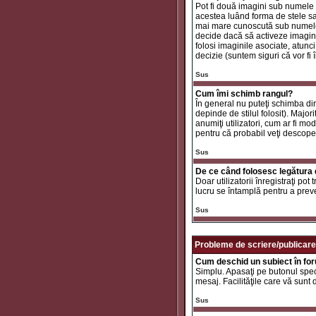
Pot fi două imagini sub numele 
acestea luând forma de stele sa
mai mare cunoscută sub nume
decide dacă să activeze imaginil
folosi imaginile asociate, atunc
decizie (suntem siguri că vor fi 
Sus
Cum îmi schimb rangul?
În general nu puteţi schimba di
depinde de stilul folosit). Major
anumiţi utilizatori, cum ar fi mo
pentru că probabil veţi descope
Sus
De ce când folosesc legătura d
Doar utilizatorii înregistraţi po
lucru se întamplă pentru a preve
Sus
Probleme de scriere/publicare
Cum deschid un subiect în fo
Simplu. Apasaţi pe butonul specif
mesaj. Facilităţile care vă sunt
Sus