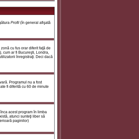
egătura
Profil
(în general afişată
onă cu fus orar diferit faţă de
i, cum ar fi Bucureşti, Londra,
ilizatorii înregistraţi. Deci dacă
 vară. Programul nu a fost
te fi diferită cu 60 de minute
 înca acest program în limba
stă, atunci sunteţi liber să
erioară paginilor)