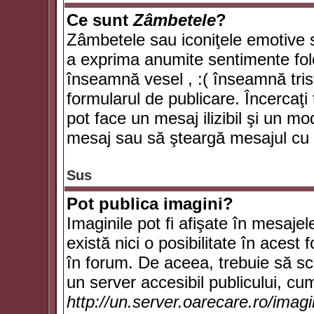
Ce sunt
Zâmbetele
?
Zâmbetele sau iconiţele emotive su
a exprima anumite sentimente fol
înseamnă vesel , :( înseamnă trist
formularul de publicare. Încercaţi 
pot face un mesaj ilizibil şi un mo
mesaj sau să şteargă mesajul cu t
Sus
Pot publica imagini?
Imaginile pot fi afişate în mesaj
există nici o posibilitate în acest
în forum. De aceea, trebuie să scr
un server accesibil publicului, cum
http://un.server.oarecare.ro/imag