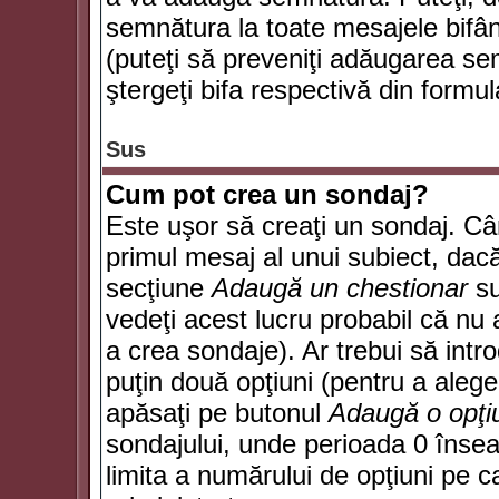
semnătura la toate mesajele bifân
(puteţi să preveniţi adăugarea s
ştergeţi bifa respectivă din formul
Sus
Cum pot crea un sondaj?
Este uşor să creaţi un sondaj. Câ
primul mesaj al unui subiect, dacă
secţiune
Adaugă un chestionar
su
vedeţi acest lucru probabil că nu 
a crea sondaje). Ar trebui să intro
puţin două opţiuni (pentru a alege 
apăsaţi pe butonul
Adaugă o opţi
sondajului, unde perioada 0 înse
limita a numărului de opţiuni pe car