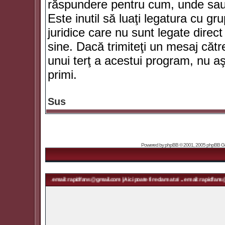
răspundere pentru cum, unde sau 
Este inutil să luaţi legatura cu g
juridice care nu sunt legate dir
sine. Dacă trimiteţi un mesaj căt
unui terţ a acestui program, nu a
primi.
Sus
Powered by
phpBB
© 2001, 2005 phpBB Grou
ma ta! ... email: rapidfans@gmail.com | Aici poate fi reclama ta! ... email: rapidfans@gmail.com