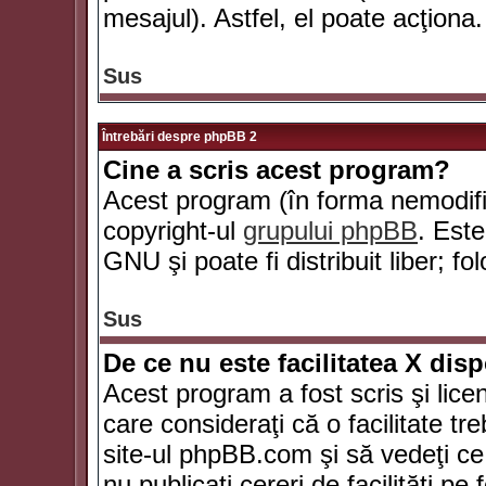
mesajul). Astfel, el poate acţiona.
Sus
Întrebări despre phpBB 2
Cine a scris acest program?
Acest program (în forma nemodific
copyright-ul
grupului phpBB
. Este
GNU şi poate fi distribuit liber; fo
Sus
De ce nu este facilitatea X dis
Acest program a fost scris şi lice
care consideraţi că o facilitate tr
site-ul phpBB.com şi să vedeţi c
nu publicaţi cereri de facilităţi p