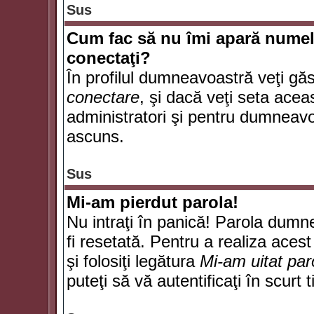
Sus
Cum fac să nu îmi apară numele d
conectaţi?
În profilul dumneavoastră veţi gă
conectare
, şi dacă veţi seta ace
administratori şi pentru dumneavoa
ascuns.
Sus
Mi-am pierdut parola!
Nu intraţi în panică! Parola dumn
fi resetată. Pentru a realiza acest
şi folosiţi legătura
Mi-am uitat par
puteţi să vă autentificaţi în scurt 