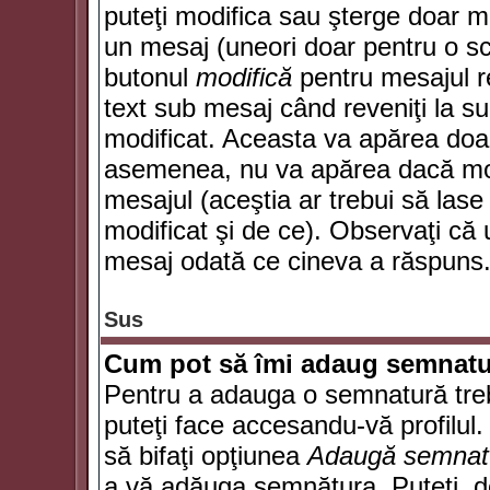
puteţi modifica sau şterge doar 
un mesaj (uneori doar pentru o s
butonul
modifică
pentru mesajul r
text sub mesaj când reveniţi la sub
modificat. Aceasta va apărea doa
asemenea, nu va apărea dacă mode
mesajul (aceştia ar trebui să las
modificat şi de ce). Observaţi că u
mesaj odată ce cineva a răspuns
Sus
Cum pot să îmi adaug semnatu
Pentru a adauga o semnatură trebu
puteţi face accesandu-vă profilul
să bifaţi opţiunea
Adaugă semnat
a vă adăuga semnătura. Puteţi, d