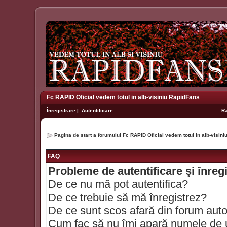
Fc RAPID Oficial vedem totul in alb-visiniu RapidFans
Înregistrare
|
Autentificare
R
Pagina de start a forumului Fc RAPID Oficial vedem totul in alb-visin
FAQ
Probleme de autentificare şi înreg
De ce nu mă pot autentifica?
De ce trebuie să mă înregistrez?
De ce sunt scos afară din forum aut
Cum fac să nu îmi apară numele de util