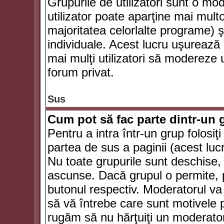
Grupurile de utilizatori sunt o mod
utilizator poate aparţine mai multo
majoritatea celorlalte programe) ş
individuale. Acest lucru uşurează
mai mulţi utilizatori să modereze
forum privat.
Sus
Cum pot să fac parte dintr-un g
Pentru a intra într-un grup folosiţ
partea de sus a paginii (acest lucr
Nu toate grupurile sunt deschise, u
ascunse. Dacă grupul o permite, pu
butonul respectiv. Moderatorul va
să vă întrebe care sunt motivele pe
rugăm să nu hărţuiţi un moderato