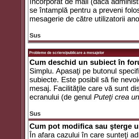
încorporat de mail (dacă administr
se întamplă pentru a preveni folo
mesagerie de către utilizatorii an
Sus
Probleme de scriere/publicare a mesajelor
Cum deschid un subiect în fo
Simplu. Apasaţi pe butonul specifi
subiecte. Este posibil să fie nevoi
mesaj. Facilităţile care vă sunt di
ecranului (de genul
Puteţi crea u
Sus
Cum pot modifica sau şterge 
În afara cazului în care sunteţi a