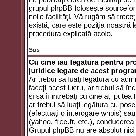
grupul phpBB foloseşte sourceforg
noile facilităţi. Vă rugăm să trece
există, care este poziţia noastră l
procedura explicată acolo.
Sus
Cu cine iau legatura pentru pr
juridice legate de acest progr
Ar trebui să luaţi legatura cu adm
faceţi acest lucru, ar trebui să în
şi să îi intrebaţi cu cine aţi putea
ar trebui să luaţi legătura cu po
(efectuaţi o interogare whois) sa
(yahoo, free.fr, etc.), conducere
Grupul phpBB nu are absolut nici u