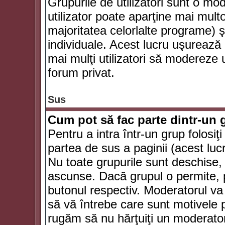
Grupurile de utilizatori sunt o mod
utilizator poate aparţine mai multo
majoritatea celorlalte programe) ş
individuale. Acest lucru uşurează
mai mulţi utilizatori să modereze
forum privat.
Sus
Cum pot să fac parte dintr-un g
Pentru a intra într-un grup folosiţ
partea de sus a paginii (acest lucr
Nu toate grupurile sunt deschise, u
ascunse. Dacă grupul o permite, pu
butonul respectiv. Moderatorul va
să vă întrebe care sunt motivele pe
rugăm să nu hărţuiţi un moderato