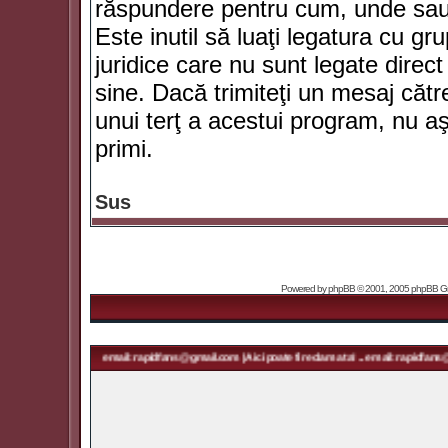
răspundere pentru cum, unde sau 
Este inutil să luaţi legatura cu g
juridice care nu sunt legate dir
sine. Dacă trimiteţi un mesaj căt
unui terţ a acestui program, nu a
primi.
Sus
Powered by
phpBB
© 2001, 2005 phpBB Grou
ma ta! ... email: rapidfans@gmail.com | Aici poate fi reclama ta! ... email: rapidfans@gmail.com