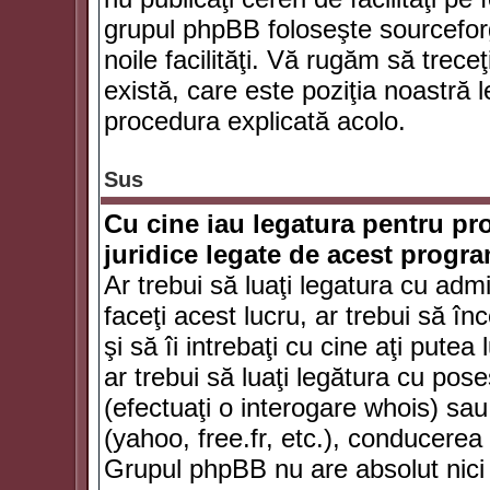
grupul phpBB foloseşte sourceforg
noile facilităţi. Vă rugăm să trece
există, care este poziţia noastră l
procedura explicată acolo.
Sus
Cu cine iau legatura pentru pr
juridice legate de acest progr
Ar trebui să luaţi legatura cu adm
faceţi acest lucru, ar trebui să în
şi să îi intrebaţi cu cine aţi putea
ar trebui să luaţi legătura cu po
(efectuaţi o interogare whois) sa
(yahoo, free.fr, etc.), conducere
Grupul phpBB nu are absolut nici u