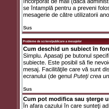
încorporat de mail (dacă administr
se întamplă pentru a preveni folo
mesagerie de către utilizatorii an
Sus
Probleme de scriere/publicare a mesajelor
Cum deschid un subiect în fo
Simplu. Apasaţi pe butonul specifi
subiecte. Este posibil să fie nevoi
mesaj. Facilităţile care vă sunt di
ecranului (de genul
Puteţi crea u
Sus
Cum pot modifica sau şterge 
În afara cazului în care sunteţi a