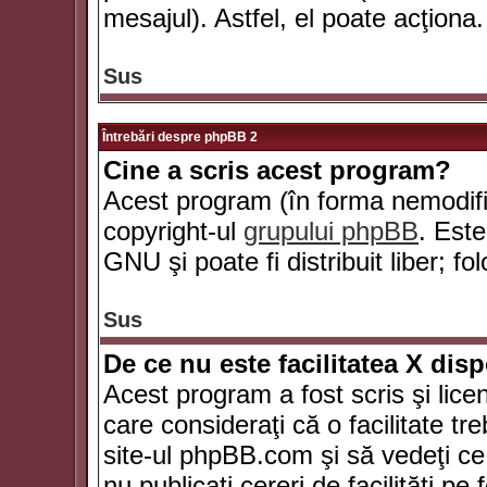
mesajul). Astfel, el poate acţiona.
Sus
Întrebări despre phpBB 2
Cine a scris acest program?
Acest program (în forma nemodific
copyright-ul
grupului phpBB
. Este
GNU şi poate fi distribuit liber; fo
Sus
De ce nu este facilitatea X dis
Acest program a fost scris şi lice
care consideraţi că o facilitate tr
site-ul phpBB.com şi să vedeţi c
nu publicaţi cereri de facilităţi p