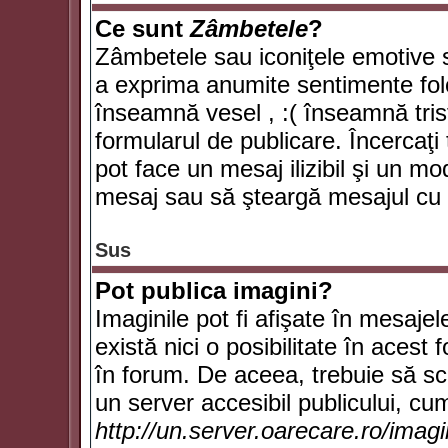
Ce sunt
Zâmbetele
?
Zâmbetele sau iconiţele emotive su
a exprima anumite sentimente fol
înseamnă vesel , :( înseamnă trist
formularul de publicare. Încercaţi 
pot face un mesaj ilizibil şi un mo
mesaj sau să şteargă mesajul cu t
Sus
Pot publica imagini?
Imaginile pot fi afişate în mesaj
există nici o posibilitate în acest
în forum. De aceea, trebuie să scr
un server accesibil publicului, cum
http://un.server.oarecare.ro/imag