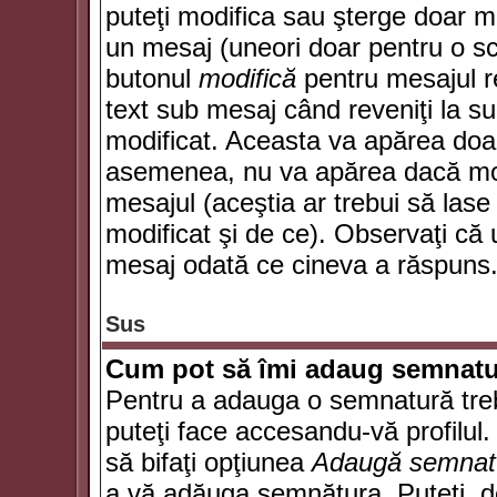
puteţi modifica sau şterge doar 
un mesaj (uneori doar pentru o s
butonul
modifică
pentru mesajul r
text sub mesaj când reveniţi la sub
modificat. Aceasta va apărea doa
asemenea, nu va apărea dacă mode
mesajul (aceştia ar trebui să las
modificat şi de ce). Observaţi că u
mesaj odată ce cineva a răspuns
Sus
Cum pot să îmi adaug semnatu
Pentru a adauga o semnatură trebu
puteţi face accesandu-vă profilul
să bifaţi opţiunea
Adaugă semnat
a vă adăuga semnătura. Puteţi, d