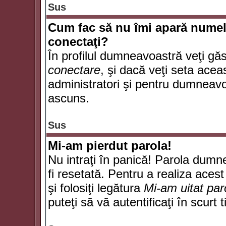
Sus
Cum fac să nu îmi apară numele d
conectaţi?
În profilul dumneavoastră veţi gă
conectare
, şi dacă veţi seta ace
administratori şi pentru dumneavoa
ascuns.
Sus
Mi-am pierdut parola!
Nu intraţi în panică! Parola dumn
fi resetată. Pentru a realiza acest
şi folosiţi legătura
Mi-am uitat par
puteţi să vă autentificaţi în scurt 