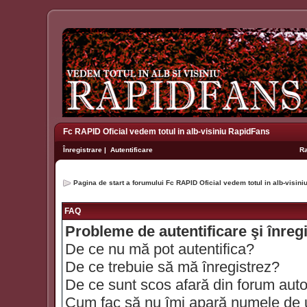
Fc RAPID Oficial vedem totul in alb-visiniu RapidFans
Înregistrare
|
Autentificare
R
Pagina de start a forumului Fc RAPID Oficial vedem totul in alb-visin
FAQ
Probleme de autentificare şi înreg
De ce nu mă pot autentifica?
De ce trebuie să mă înregistrez?
De ce sunt scos afară din forum aut
Cum fac să nu îmi apară numele de util