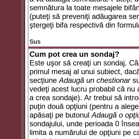
semnătura la toate mesajele bifân
(puteţi să preveniţi adăugarea s
ştergeţi bifa respectivă din formul
Sus
Cum pot crea un sondaj?
Este uşor să creaţi un sondaj. Câ
primul mesaj al unui subiect, dacă
secţiune
Adaugă un chestionar
su
vedeţi acest lucru probabil că nu 
a crea sondaje). Ar trebui să intro
puţin două opţiuni (pentru a alege 
apăsaţi pe butonul
Adaugă o opţi
sondajului, unde perioada 0 înse
limita a numărului de opţiuni pe car