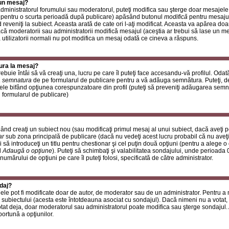
 un mesaj?
i administratorul forumului sau moderatorul, puteţi modifica sau şterge doar mesaje
 pentru o scurta perioadă după publicare) apăsând butonul
modifică
pentru mesajul
reveniţi la subiect. Aceasta arată de cate ori l-aţi modificat. Aceasta va apărea do
 moderatorii sau administratorii modifică mesajul (aceştia ar trebui să lase un m
ă utilizatorii normali nu pot modifica un mesaj odată ce cineva a răspuns.
ura la mesaj?
buie întâi să vă creaţi una, lucru pe care îl puteţi face accesandu-vă profilul. Oda
 semnatura
de pe formularul de publicare pentru a vă adăuga semnătura. Puteţi, 
ele bifând opţiunea corespunzatoare din profil (puteţi să preveniţi adăugarea sem
n formularul de publicare)
ând creaţi un subiect nou (sau modificaţi primul mesaj al unui subiect, dacă aveţi p
ar
sub zona principală de publicare (dacă nu vedeţi acest lucru probabil că nu aveţi
 să introduceţi un titlu pentru chestionar şi cel puţin două opţiuni (pentru a alege o 
l
Adaugă o opţiune
). Puteţi să schimbaţi şi valabilitatea sondajului, unde perioad
 numărului de opţiuni pe care îl puteţi folosi, specificată de către administrator.
daj?
ele pot fi modificate doar de autor, de moderator sau de un administrator. Pentru a
 subiectului (acesta este întotdeauna asociat cu sondajul). Dacă nimeni nu a votat, 
otat deja, doar moderatorul sau administratorul poate modifica sau şterge sondajul.
ortună a opţiunilor.