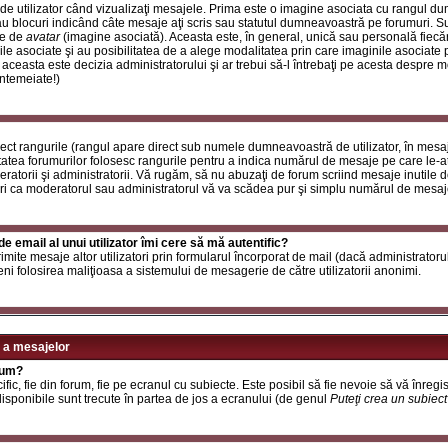
de utilizator când vizualizaţi mesajele. Prima este o imagine asociata cu rangul d
u blocuri indicând câte mesaje aţi scris sau statutul dumneavoastră pe forumuri. S
le de
avatar
(imagine asociată). Aceasta este, în general, unică sau personală fiecăru
e asociate şi au posibilitatea de a alege modalitatea prin care imaginile asociate po
i aceasta este decizia administratorului şi ar trebui să-l întrebaţi pe acesta despre 
întemeiate!)
rect rangurile (rangul apare direct sub numele dumneavoastră de utilizator, în mesaj
itatea forumurilor folosesc rangurile pentru a indica numărul de mesaje pe care le-aţi
deratorii şi administratorii. Vă rugăm, să nu abuzaţi de forum scriind mesaje inutile 
ri ca moderatorul sau administratorul vă va scădea pur şi simplu numărul de mesaj
e email al unui utilizator îmi cere să mă autentific?
t trimite mesaje altor utilizatori prin formularul încorporat de mail (dacă administrator
ni folosirea maliţioasa a sistemului de mesagerie de către utilizatorii anonimi.
 a mesajelor
rum?
ic, fie din forum, fie pe ecranul cu subiecte. Este posibil să fie nevoie să vă înregis
 disponibile sunt trecute în partea de jos a ecranului (de genul
Puteţi crea un subiec