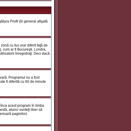
egătura
Profil
(în general afişată
onă cu fus orar diferit faţă de
i, cum ar fi Bucureşti, Londra,
ilizatorii înregistraţi. Deci dacă
 vară. Programul nu a fost
te fi diferită cu 60 de minute
 înca acest program în limba
stă, atunci sunteţi liber să
erioară paginilor)