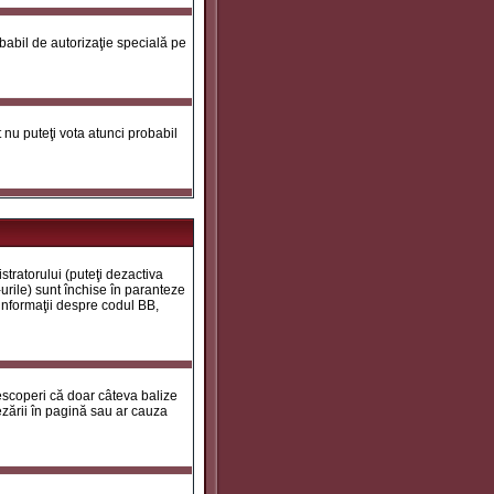
robabil de autorizaţie specială pe
ot nu puteţi vota atunci probabil
tratorului (puteţi dezactiva
urile) sunt închise în paranteze
 informaţii despre codul BB,
descoperi că doar câteva balize
zării în pagină sau ar cauza