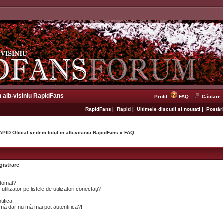
n alb-visiniu RapidFans
Profil
FAQ
Căutare
RapidFans
|
Rapid
|
Ultimele discutii si noutati
|
Postări
APID Oficial vedem totul in alb-visiniu RapidFans
»
FAQ
gistrare
utomat?
lizator pe listele de utilizatori conectaţi?
tifica!
mă dar nu mă mai pot autentifica?!