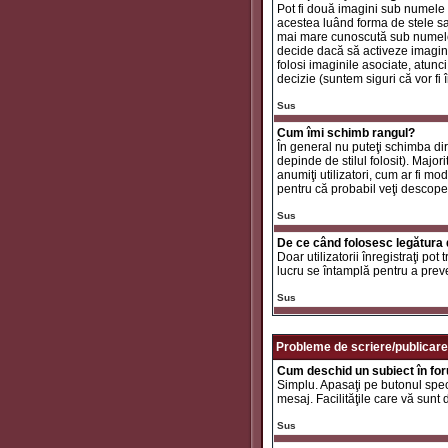
Pot fi două imagini sub numele 
acestea luând forma de stele sa
mai mare cunoscută sub nume
decide dacă să activeze imaginil
folosi imaginile asociate, atunc
decizie (suntem siguri că vor fi 
Sus
Cum îmi schimb rangul?
În general nu puteţi schimba di
depinde de stilul folosit). Major
anumiţi utilizatori, cum ar fi mo
pentru că probabil veţi descope
Sus
De ce când folosesc legătura d
Doar utilizatorii înregistraţi po
lucru se întamplă pentru a preve
Sus
Probleme de scriere/publicare
Cum deschid un subiect în fo
Simplu. Apasaţi pe butonul specif
mesaj. Facilităţile care vă sunt
Sus