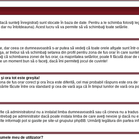
că sunteţi înregistrat) sunt stocate în baza de date. Pentru a le schimba folosiţi l
 dar nu întotdeauna). Acest lucru vă va permite să vă schimbaţi toate setările.
, dar ceea ce dumneavoastră s-ar putea să vedeţi că toate orele afişate sunt într-o z
a, ar trebui să vă schimbaţi setarea din profil pentru zona de fus orar în care sunteţ
i că schimbarea zonei de fus orar, ca majoritatea setărilor, poate fi făcută doar de ut
ste un moment bun să o faceţi, dacă îmi permiteţi jocul de cuvinte!
i ora tot este greşita!
zona de fus orar corect şi ora înca este diferită, cel mai probabil răspuns este ora de
rile făcute între ora standard şi cea de vară aşa că în timpul lunilor de vară ora poa
fie că administratorul nu a instalat limba dumneavoastră sau că cineva nu a tradus
ntrebaţi pe administrator dacă poate instala limba de care aveţi nevoie şi dacă nu exi
te informaţii pot si gasite pe site-ul grupului phpBB. Urmăriţi legătura din partea inf
umele meu de utilizator?