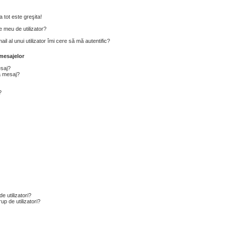
 tot este greşita!
 meu de utilizator?
l al unui utilizator îmi cere să mă autentific?
mesajelor
esaj?
a mesaj?
?
e utilizatori?
p de utilizatori?