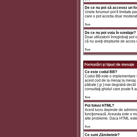
De ce nu pot să accesez un f
Unele forumuri pot fi limitate pe
care o pot acorda doar moderator
Sus
De ce nu pot vota în sondaje?
Doar utilizatorii înregistraţi pot
că nu aveţi drepturile de acces
Sus
Formatări şi tipuri de mesaje
Ce este codul BB?
Codul BB este o implementare sp
acest cod de la mesaj la mesaj d
pătrate [ şi ] mai degrabă decât
consultaţi ghidul care poate fi
Sus
Pot folosi HTML?
Acest lucru depinde de administr
funcţionează. Aceasta este o 
alte probleme. Daca HTML este ac
Sus
Ce sunt
Zâmbetele
?