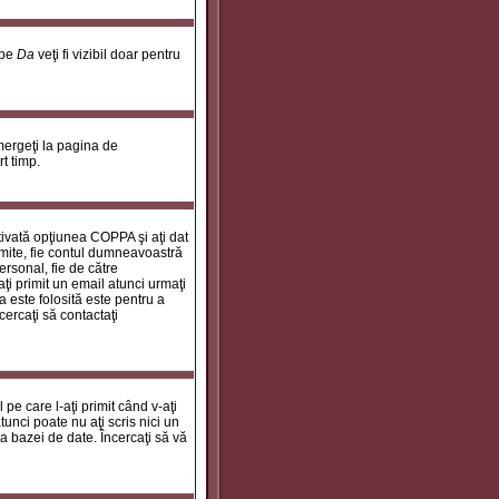
 pe
Da
veţi fi vizibil doar pentru
 mergeţi la pagina de
rt timp.
ctivată opţiunea COPPA şi aţi dat
rimite, fie contul dumneavoastră
personal, fie de către
aţi primit un email atunci urmaţi
a este folosită este pentru a
cercaţi să contactaţi
 pe care l-aţi primit când v-aţi
unci poate nu aţi scris nici un
a bazei de date. Încercaţi să vă