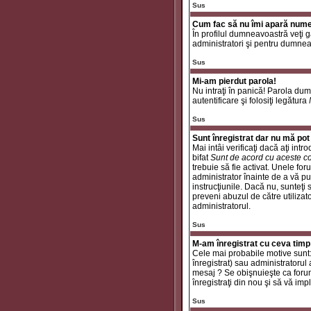
Sus
Cum fac să nu îmi apară numele 
În profilul dumneavoastră veţi 
administratori şi pentru dumneav
Sus
Mi-am pierdut parola!
Nu intraţi în panică! Parola dum
autentificare şi folosiţi legătura
Sus
Sunt înregistrat dar nu mă pot 
Mai intâi verificaţi dacă aţi int
bifat
Sunt de acord cu aceste co
trebuie să fie activat. Unele for
administrator înainte de a vă put
instrucţiunile. Dacă nu, sunteţi
preveni abuzul de către utilizat
administratorul.
Sus
M-am înregistrat cu ceva timp
Cele mai probabile motive sunt: a
înregistrat) sau administratorul
mesaj ? Se obişnuieşte ca forum
înregistraţi din nou şi să vă impli
Sus