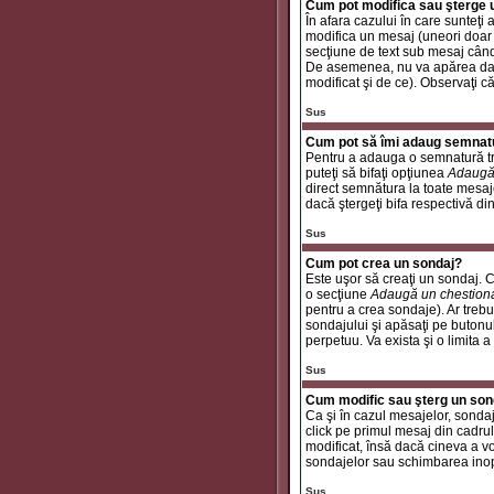
Cum pot modifica sau şterge
În afara cazului în care sunteţ
modifica un mesaj (uneori doar
secţiune de text sub mesaj când 
De asemenea, nu va apărea dacă
modificat şi de ce). Observaţi c
Sus
Cum pot să îmi adaug semnat
Pentru a adauga o semnatură tre
puteţi să bifaţi opţiunea
Adaugă
direct semnătura la toate mesaj
dacă ştergeţi bifa respectivă di
Sus
Cum pot crea un sondaj?
Este uşor să creaţi un sondaj. C
o secţiune
Adaugă un chestion
pentru a crea sondaje). Ar trebui
sondajului şi apăsaţi pe butonu
perpetuu. Va exista şi o limita a
Sus
Cum modific sau şterg un son
Ca şi în cazul mesajelor, sondaj
click pe primul mesaj din cadrul
modificat, însă dacă cineva a v
sondajelor sau schimbarea inop
Sus