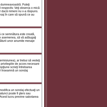
le dumneavoastră. Puteţi
 respectiv. Veţi observa o mică
ar dacă nimeni nu v-a răspuns.
esaj în care să spună ce au
tă ce semnătura este creată,
de asemenea, să vă adăugaţi
năturii unor anumite mesaje
ermisiunea), ar trebui să vedeţi
 privilegiile de acces necesare
opţiune scrieţi întrebarea
a 0 înseamnă un sondaj
 modifica un sondaj efectuaţi un
atunci poate fi şters sau
 Acest lucru previne sabotarea