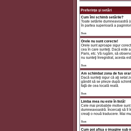
Preferinţe şi setări
Cum îmi schimb setările?
Toate setările dumneavoastră (da
în partea superioară a paginilor
Sus
Orele nu sunt corecte!
Orele sunt aproape sigur corecte
cea în care sunteţi. Dacă este aş
Paris, etc. Vă rugăm, să observaţ
nu sunteţi înregistrat, acesta e
Sus
Am schimbat zona de fus orar ş
Dacă sunteţi sigur că aţi setat 
gândit să se plieze după schimbă
faţă de cea locală reală.
Sus
Limba mea nu este în listă!
Cele mai probabile motive sunt 
dumneavoastră. Încercaţi să îl î
creaţi o nouă traducere. Mai mul
Sus
Cum pot afişa o imagine sub n