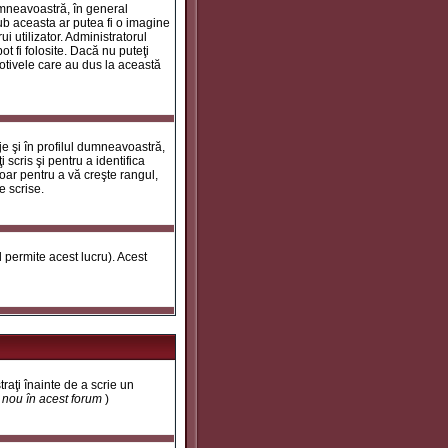
umneavoastră, în general
ub aceasta ar putea fi o imagine
i utilizator. Administratorul
t fi folosite. Dacă nu puteţi
motivele care au dus la această
e şi în profilul dumneavoastră,
 scris şi pentru a identifica
doar pentru a vă creşte rangul,
e scrise.
ul permite acest lucru). Acest
traţi înainte de a scrie un
t nou în acest forum
)