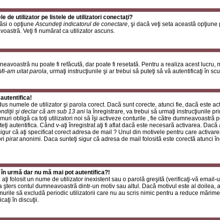
de utilizator pe listele de utilizatori conectaţi?
găsi o opţiune
Ascundeţi indicatorul de conectare
, şi dacă veţi seta această opţiune
oastră. Veţi fi numărat ca utilizator ascuns.
neavoastră nu poate fi refăcută, dar poate fi resetată. Pentru a realiza acest lucru,
Mi-am uitat parola
, urmaţi instrucţiunile şi ar trebui să puteţi să vă autentificaţi în scu
autentifica!
rodus numele de utilizator şi parola corect. Dacă sunt corecte, atunci fie, dacă este a
ndiţii şi declar că am sub 13 ani
la înregistrare, va trebui să urmaţi instrucţiunile p
umuri obligă ca toţi utilizatori noi să îşi activeze conturile , fie către dumneavoastră 
eţi autentifica. Când v-aţi înregistrat aţi fi aflat dacă este necesară activarea. Dacă 
 sigur că aţi specificat corect adresa de mail ? Unul din motivele pentru care activare
ori
pirat
anonimi. Daca sunteţi sigur că adresa de mail folosită este corectă atunci în
 în urmă dar nu mă mai pot autentifica?!
ţi folosit un nume de utilizator inexistent sau o parolă greşită (verificaţi-vă email-ul
 a şters contul dumneavoastră dintr-un motiv sau altul. Dacă motivul este al doilea, at
urile să excludă periodic utilizatorii care nu au scris nimic pentru a reduce mărime
caţi în discuţii.