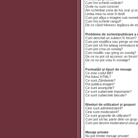
Cum îmi schimb setările?
Orele nu sunt corecte!
Am schimbat zona de fus orar şi ora
Limba mea nu este în listă!
Cum pot afişa o imagine sub numele
Cum îmi schimb rangul?
De ce când folosesc legătura de emai
Probleme de scriere/publicare a 
Cum deschid un subiect în forum?
Cum pot modifica sau şterge un m
Cum pot să îmi adaug semnatura l
Cum pot crea un sondaj?
Cum modific sau şterg un sondaj?
De ce nu pot să accesez un forum
De ce nu pot vota în sondaje?
Formatări şi tipuri de mesaje
Ce este codul BB?
Pot folosi HTML?
Ce sunt
Zâmbetele
?
Pot publica imagini?
Ce sunt anunţurile?
Ce sunt subiectele importante?
Ce sunt subiectele blocate?
Niveluri de utilizatori şi grupuri
Cine sunt administratorii?
Cine sunt moderatorii?
Ce sunt grupurile de utilizatori?
Cum pot să fac parte dintr-un grup d
Cum pot deveni moderatorul unui gru
Mesaje private
Nu pot trimite mesaje private!