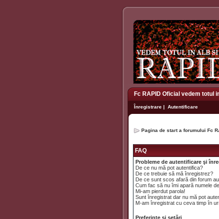
Fc RAPID Oficial vedem totul i
Înregistrare
|
Autentificare
Pagina de start a forumului Fc R
FAQ
Probleme de autentificare şi înre
De ce nu mă pot autentifica?
De ce trebuie să mă înregistrez?
De ce sunt scos afară din forum a
Cum fac să nu îmi apară numele de uti
Mi-am pierdut parola!
Sunt înregistrat dar nu mă pot auten
M-am înregistrat cu ceva timp în ur
Preferinţe şi setări