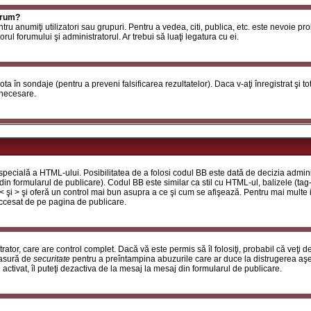
orum?
ntru anumiţi utilizatori sau grupuri. Pentru a vedea, citi, publica, etc. este nevoie p
ul forumului şi administratorul. Ar trebui să luaţi legatura cu ei.
 vota în sondaje (pentru a preveni falsificarea rezultatelor). Daca v-aţi înregistrat şi t
 necesare.
ecială a HTML-ului. Posibilitatea de a folosi codul BB este dată de decizia adminis
in formularul de publicare). Codul BB este similar ca stil cu HTML-ul, balizele (tag-
 < şi > şi oferă un control mai bun asupra a ce şi cum se afişează. Pentru mai multe
 accesat de pe pagina de publicare.
ator, care are control complet. Dacă vă este permis să îl folosiţi, probabil că veţi 
masură de
securitate
pentru a preîntampina abuzurile care ar duce la distrugerea aşe
tivat, îl puteţi dezactiva de la mesaj la mesaj din formularul de publicare.