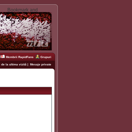
Membrii RapidFans
Grupuri
 de la ultima vizită
|
Mesaje private