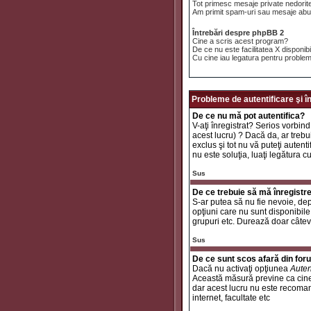
Tot primesc mesaje private nedorit
Am primit spam-uri sau mesaje abuz
Întrebări despre phpBB 2
Cine a scris acest program?
De ce nu este facilitatea X disponib
Cu cine iau legatura pentru problem
Probleme de autentificare şi î
De ce nu mă pot autentifica?
V-aţi înregistrat? Serios vorbind
acest lucru) ? Dacă da, ar trebui
exclus şi tot nu vă puteţi autent
nu este soluţia, luaţi legătura c
Sus
De ce trebuie să mă înregistr
S-ar putea să nu fie nevoie, dep
opţiuni care nu sunt disponibile 
grupuri etc. Durează doar câtev
Sus
De ce sunt scos afară din fo
Dacă nu activaţi opţiunea
Auten
Această măsură previne ca cinev
dar acest lucru nu este recomand
internet, facultate etc