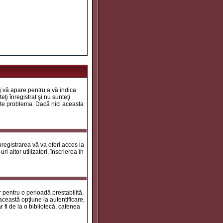
aj vă apare pentru a vă indica
ţi înregistrat şi nu sunteţi
 este problema. Dacă nici aceasta
registrarea vă va oferi acces la
i altor utilizatori, înscrierea în
ar pentru o perioadă prestabilită.
ceastă opţiune la autentificare,
 fi de la o bibliotecă, cafenea