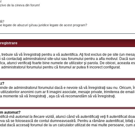
e!
ive de la cineva din forum!
ilă?
e legate de abuzuri şi/sau juridice legate de acest program?
nregistrare
, trebuie să vă înregistraţi pentru a vă autentifica. Aţi fost exclus de pe site (un mes
 să contactaţi adminstratorul site-ului sau forumului pentru a afla motivul. Dacă sunte
ifica, atunci verificaţi foarte bine numele de utilizator şi parola. De obicei, aceasta
u administratorul forumului pentru că forumul ar putea fi incorect configurat.
ez?
inde de adminstratorul forumului dacă e nevoie să vă înregistraţi sau nu. Oricum, în
utilizatorilor anonimi cum ar fi imagini asociate, mesaje private, trimiterea de email-ur
a momente să vă înregistraţi , aşa că vă recomandăm să vă înregistraţi.
rum automat?
tifică-mă automat la fiecare vizită
, atunci când vă autentificaţi veţi fi autentificat do
a să se folosească de contul dumneavoastră. Pentru a rămâne autentificat, bifaţi a
at dacă accesaţi forumul de la un calculator utilizat de mai multe persoane, cum ar