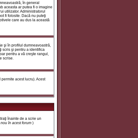
umneavoastră, în general
ub aceasta ar putea fi o imagine
i utilizator. Administratorul
t fi folosite. Dacă nu puteţi
motivele care au dus la această
e şi în profilul dumneavoastră,
 scris şi pentru a identifica
doar pentru a vă creşte rangul,
e scrise.
ul permite acest lucru). Acest
traţi înainte de a scrie un
t nou în acest forum
)