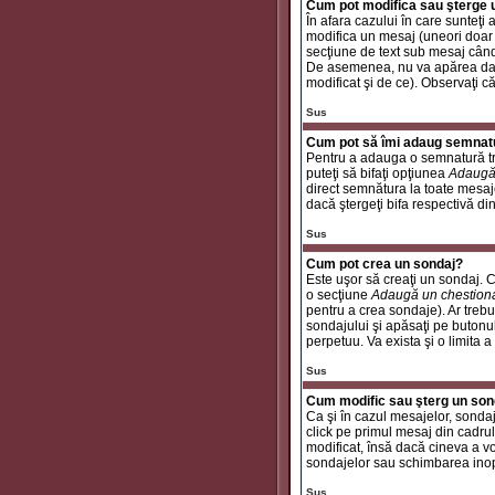
Cum pot modifica sau şterge
În afara cazului în care sunteţ
modifica un mesaj (uneori doar
secţiune de text sub mesaj când 
De asemenea, nu va apărea dacă
modificat şi de ce). Observaţi c
Sus
Cum pot să îmi adaug semnat
Pentru a adauga o semnatură tre
puteţi să bifaţi opţiunea
Adaugă
direct semnătura la toate mesaj
dacă ştergeţi bifa respectivă di
Sus
Cum pot crea un sondaj?
Este uşor să creaţi un sondaj. C
o secţiune
Adaugă un chestion
pentru a crea sondaje). Ar trebui
sondajului şi apăsaţi pe butonu
perpetuu. Va exista şi o limita a
Sus
Cum modific sau şterg un son
Ca şi în cazul mesajelor, sondaj
click pe primul mesaj din cadrul
modificat, însă dacă cineva a v
sondajelor sau schimbarea inop
Sus