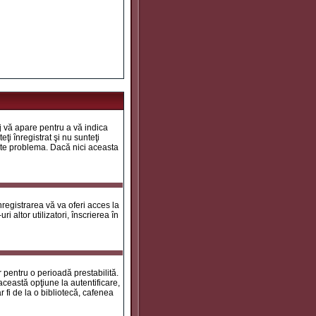
aj vă apare pentru a vă indica
ţi înregistrat şi nu sunteţi
 este problema. Dacă nici aceasta
registrarea vă va oferi acces la
i altor utilizatori, înscrierea în
ar pentru o perioadă prestabilită.
ceastă opţiune la autentificare,
 fi de la o bibliotecă, cafenea