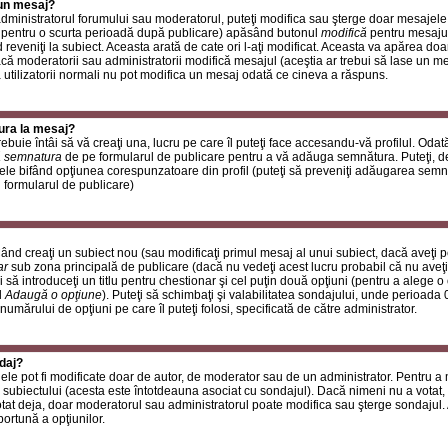
 un mesaj?
i administratorul forumului sau moderatorul, puteţi modifica sau şterge doar mesaje
 pentru o scurta perioadă după publicare) apăsând butonul
modifică
pentru mesajul
reveniţi la subiect. Aceasta arată de cate ori l-aţi modificat. Aceasta va apărea do
 moderatorii sau administratorii modifică mesajul (aceştia ar trebui să lase un m
ă utilizatorii normali nu pot modifica un mesaj odată ce cineva a răspuns.
ura la mesaj?
buie întâi să vă creaţi una, lucru pe care îl puteţi face accesandu-vă profilul. Oda
 semnatura
de pe formularul de publicare pentru a vă adăuga semnătura. Puteţi, 
ele bifând opţiunea corespunzatoare din profil (puteţi să preveniţi adăugarea sem
n formularul de publicare)
ând creaţi un subiect nou (sau modificaţi primul mesaj al unui subiect, dacă aveţi p
ar
sub zona principală de publicare (dacă nu vedeţi acest lucru probabil că nu aveţi
 să introduceţi un titlu pentru chestionar şi cel puţin două opţiuni (pentru a alege o 
l
Adaugă o opţiune
). Puteţi să schimbaţi şi valabilitatea sondajului, unde perioad
 numărului de opţiuni pe care îl puteţi folosi, specificată de către administrator.
daj?
ele pot fi modificate doar de autor, de moderator sau de un administrator. Pentru a
 subiectului (acesta este întotdeauna asociat cu sondajul). Dacă nimeni nu a votat, 
otat deja, doar moderatorul sau administratorul poate modifica sau şterge sondajul.
ortună a opţiunilor.