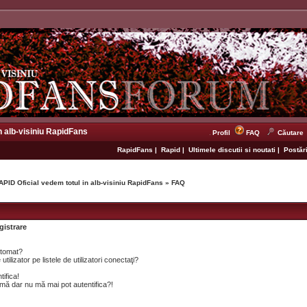
n alb-visiniu RapidFans
Profil
FAQ
Căutare
RapidFans
|
Rapid
|
Ultimele discutii si noutati
|
Postări
APID Oficial vedem totul in alb-visiniu RapidFans
»
FAQ
gistrare
utomat?
lizator pe listele de utilizatori conectaţi?
tifica!
mă dar nu mă mai pot autentifica?!