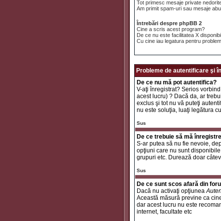
Tot primesc mesaje private nedorit
Am primit spam-uri sau mesaje abuz
Întrebări despre phpBB 2
Cine a scris acest program?
De ce nu este facilitatea X disponib
Cu cine iau legatura pentru problem
Probleme de autentificare şi î
De ce nu mă pot autentifica?
V-aţi înregistrat? Serios vorbind
acest lucru) ? Dacă da, ar trebui
exclus şi tot nu vă puteţi autent
nu este soluţia, luaţi legătura c
Sus
De ce trebuie să mă înregistr
S-ar putea să nu fie nevoie, dep
opţiuni care nu sunt disponibile 
grupuri etc. Durează doar câtev
Sus
De ce sunt scos afară din fo
Dacă nu activaţi opţiunea
Auten
Această măsură previne ca cinev
dar acest lucru nu este recomand
internet, facultate etc