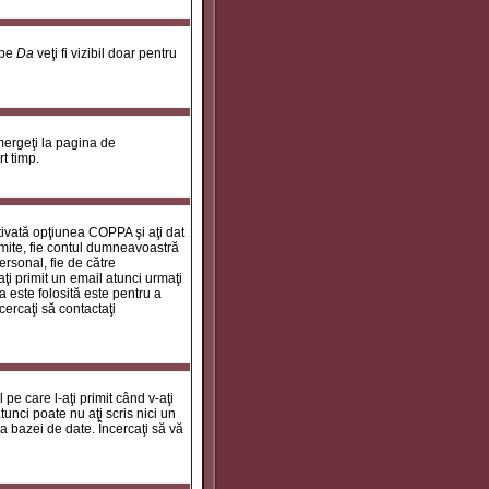
 pe
Da
veţi fi vizibil doar pentru
 mergeţi la pagina de
rt timp.
ctivată opţiunea COPPA şi aţi dat
rimite, fie contul dumneavoastră
personal, fie de către
aţi primit un email atunci urmaţi
a este folosită este pentru a
cercaţi să contactaţi
 pe care l-aţi primit când v-aţi
unci poate nu aţi scris nici un
a bazei de date. Încercaţi să vă