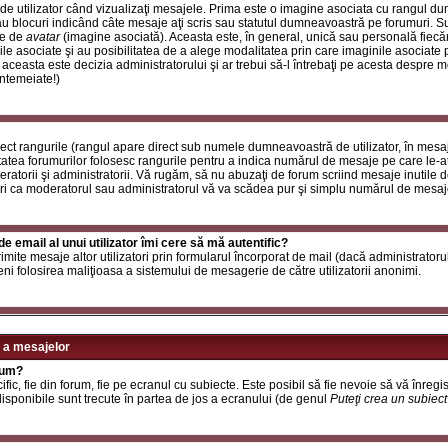
de utilizator când vizualizaţi mesajele. Prima este o imagine asociata cu rangul d
u blocuri indicând câte mesaje aţi scris sau statutul dumneavoastră pe forumuri. S
le de
avatar
(imagine asociată). Aceasta este, în general, unică sau personală fiecăru
e asociate şi au posibilitatea de a alege modalitatea prin care imaginile asociate po
i aceasta este decizia administratorului şi ar trebui să-l întrebaţi pe acesta despre 
întemeiate!)
rect rangurile (rangul apare direct sub numele dumneavoastră de utilizator, în mesaj
itatea forumurilor folosesc rangurile pentru a indica numărul de mesaje pe care le-aţi
deratorii şi administratorii. Vă rugăm, să nu abuzaţi de forum scriind mesaje inutile 
ri ca moderatorul sau administratorul vă va scădea pur şi simplu numărul de mesaj
e email al unui utilizator îmi cere să mă autentific?
t trimite mesaje altor utilizatori prin formularul încorporat de mail (dacă administrator
ni folosirea maliţioasa a sistemului de mesagerie de către utilizatorii anonimi.
 a mesajelor
rum?
ic, fie din forum, fie pe ecranul cu subiecte. Este posibil să fie nevoie să vă înregis
 disponibile sunt trecute în partea de jos a ecranului (de genul
Puteţi crea un subiec