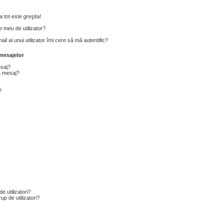
 tot este greşita!
 meu de utilizator?
l al unui utilizator îmi cere să mă autentific?
mesajelor
esaj?
a mesaj?
?
e utilizatori?
p de utilizatori?