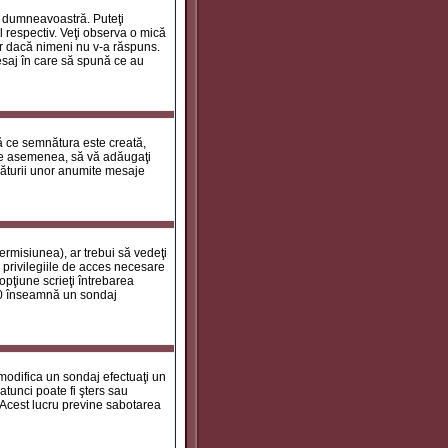
le dumneavoastră. Puteţi
 respectiv. Veţi observa o mică
ar dacă nimeni nu v-a răspuns.
esaj în care să spună ce au
tă ce semnătura este creată,
de asemenea, să vă adăugaţi
năturii unor anumite mesaje
ermisiunea), ar trebui să vedeţi
 privilegiile de acces necesare
opţiune scrieţi întrebarea
a 0 înseamnă un sondaj
 modifica un sondaj efectuaţi un
atunci poate fi şters sau
 Acest lucru previne sabotarea