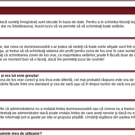
că sunteţi înregistrat) sunt stocate în baza de date. Pentru a le schimba folosiţi l
 dar nu întotdeauna). Acest lucru vă va permite să vă schimbaţi toate setările.
, dar ceea ce dumneavoastră s-ar putea să vedeţi că toate orele afişate sunt într-o z
a, ar trebui să vă schimbaţi setarea din profil pentru zona de fus orar în care sunteţ
i că schimbarea zonei de fus orar, ca majoritatea setărilor, poate fi făcută doar de ut
ste un moment bun să o faceţi, dacă îmi permiteţi jocul de cuvinte!
i ora tot este greşita!
zona de fus orar corect şi ora înca este diferită, cel mai probabil răspuns este ora de
rile făcute între ora standard şi cea de vară aşa că în timpul lunilor de vară ora poa
fie că administratorul nu a instalat limba dumneavoastră sau că cineva nu a tradus
ntrebaţi pe administrator dacă poate instala limba de care aveţi nevoie şi dacă nu exi
te informaţii pot si gasite pe site-ul grupului phpBB. Urmăriţi legătura din partea inf
umele meu de utilizator?