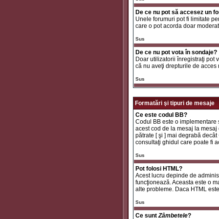
De ce nu pot să accesez un f
Unele forumuri pot fi limitate pe
care o pot acorda doar moderator
Sus
De ce nu pot vota în sondaje?
Doar utilizatorii înregistraţi pot
că nu aveţi drepturile de acces
Sus
Formatări şi tipuri de mesaje
Ce este codul BB?
Codul BB este o implementare sp
acest cod de la mesaj la mesaj d
pătrate [ şi ] mai degrabă decât
consultaţi ghidul care poate fi
Sus
Pot folosi HTML?
Acest lucru depinde de administr
funcţionează. Aceasta este o 
alte probleme. Daca HTML este ac
Sus
Ce sunt
Zâmbetele
?