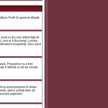
egătura
Profil
(în general afişată
onă cu fus orar diferit faţă de
i, cum ar fi Bucureşti, Londra,
ilizatorii înregistraţi. Deci dacă
 vară. Programul nu a fost
te fi diferită cu 60 de minute
 înca acest program în limba
stă, atunci sunteţi liber să
erioară paginilor)