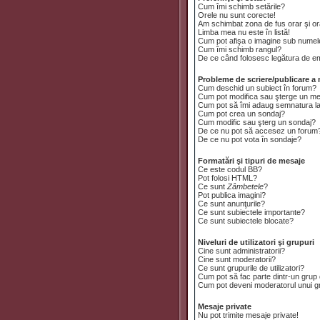
Cum îmi schimb setările?
Orele nu sunt corecte!
Am schimbat zona de fus orar şi ora
Limba mea nu este în listă!
Cum pot afişa o imagine sub numele
Cum îmi schimb rangul?
De ce când folosesc legătura de emai
Probleme de scriere/publicare a 
Cum deschid un subiect în forum?
Cum pot modifica sau şterge un m
Cum pot să îmi adaug semnatura l
Cum pot crea un sondaj?
Cum modific sau şterg un sondaj?
De ce nu pot să accesez un forum
De ce nu pot vota în sondaje?
Formatări şi tipuri de mesaje
Ce este codul BB?
Pot folosi HTML?
Ce sunt
Zâmbetele
?
Pot publica imagini?
Ce sunt anunţurile?
Ce sunt subiectele importante?
Ce sunt subiectele blocate?
Niveluri de utilizatori şi grupuri
Cine sunt administratorii?
Cine sunt moderatorii?
Ce sunt grupurile de utilizatori?
Cum pot să fac parte dintr-un grup d
Cum pot deveni moderatorul unui gru
Mesaje private
Nu pot trimite mesaje private!