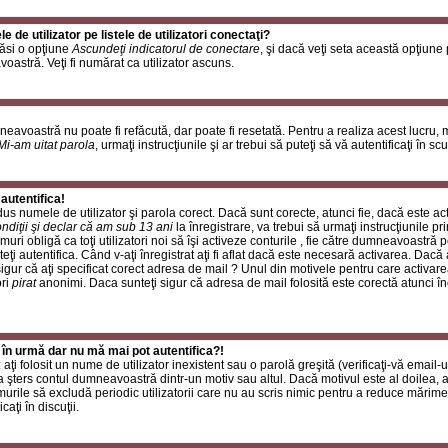
de utilizator pe listele de utilizatori conectaţi?
găsi o opţiune
Ascundeţi indicatorul de conectare
, şi dacă veţi seta această opţiune
oastră. Veţi fi numărat ca utilizator ascuns.
neavoastră nu poate fi refăcută, dar poate fi resetată. Pentru a realiza acest lucru,
Mi-am uitat parola
, urmaţi instrucţiunile şi ar trebui să puteţi să vă autentificaţi în scu
autentifica!
rodus numele de utilizator şi parola corect. Dacă sunt corecte, atunci fie, dacă este a
ndiţii şi declar că am sub 13 ani
la înregistrare, va trebui să urmaţi instrucţiunile p
umuri obligă ca toţi utilizatori noi să îşi activeze conturile , fie către dumneavoastră 
eţi autentifica. Când v-aţi înregistrat aţi fi aflat dacă este necesară activarea. Dacă 
 sigur că aţi specificat corect adresa de mail ? Unul din motivele pentru care activare
ori
pirat
anonimi. Daca sunteţi sigur că adresa de mail folosită este corectă atunci în
 în urmă dar nu mă mai pot autentifica?!
ţi folosit un nume de utilizator inexistent sau o parolă greşită (verificaţi-vă email-ul
 a şters contul dumneavoastră dintr-un motiv sau altul. Dacă motivul este al doilea, at
urile să excludă periodic utilizatorii care nu au scris nimic pentru a reduce mărime
caţi în discuţii.