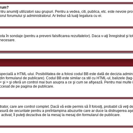
orum?
ntru anumiţi utilizatori sau grupuri. Pentru a vedea, citi, publica, etc. este nevoie p
ul forumului şi administratorul. Ar trebui să luaţi legatura cu ei.
 vota în sondaje (pentru a preveni falsificarea rezultatelor). Daca v-aţi înregistrat şi t
 necesare.
ecială a HTML-ului. Posibilitatea de a folosi codul BB este dată de decizia adminis
in formularul de publicare). Codul BB este similar ca stil cu HTML-ul, balizele (tag-
 < şi > şi oferă un control mai bun asupra a ce şi cum se afişează. Pentru mai multe
 accesat de pe pagina de publicare.
ator, care are control complet. Dacă vă este permis să îl folosiţi, probabil că veţi 
masură de
securitate
pentru a preîntampina abuzurile care ar duce la distrugerea aşe
tivat, îl puteţi dezactiva de la mesaj la mesaj din formularul de publicare.