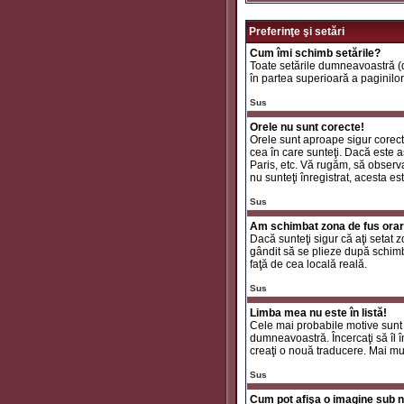
Preferinţe şi setări
Cum îmi schimb setările?
Toate setările dumneavoastră (da
în partea superioară a paginilor
Sus
Orele nu sunt corecte!
Orele sunt aproape sigur corecte
cea în care sunteţi. Dacă este aş
Paris, etc. Vă rugăm, să observaţ
nu sunteţi înregistrat, acesta e
Sus
Am schimbat zona de fus orar ş
Dacă sunteţi sigur că aţi setat 
gândit să se plieze după schimbă
faţă de cea locală reală.
Sus
Limba mea nu este în listă!
Cele mai probabile motive sunt 
dumneavoastră. Încercaţi să îl î
creaţi o nouă traducere. Mai mul
Sus
Cum pot afişa o imagine sub n