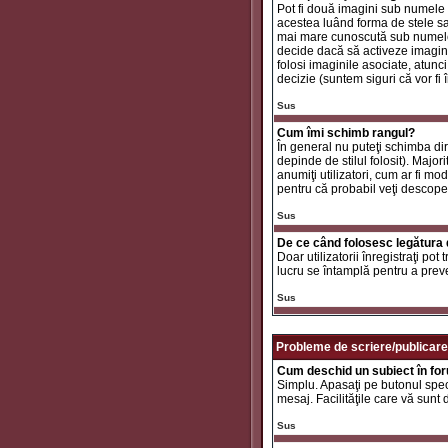
Pot fi două imagini sub numele 
acestea luând forma de stele sa
mai mare cunoscută sub nume
decide dacă să activeze imaginil
folosi imaginile asociate, atunc
decizie (suntem siguri că vor fi 
Sus
Cum îmi schimb rangul?
În general nu puteţi schimba di
depinde de stilul folosit). Major
anumiţi utilizatori, cum ar fi mo
pentru că probabil veţi descope
Sus
De ce când folosesc legătura d
Doar utilizatorii înregistraţi po
lucru se întamplă pentru a preve
Sus
Probleme de scriere/publicare
Cum deschid un subiect în fo
Simplu. Apasaţi pe butonul specif
mesaj. Facilităţile care vă sunt
Sus