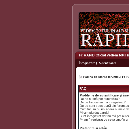
Fc RAPID Oficial vedem totul i
Înregistrare
|
Autentificare
Pagina de start a forumului Fc R
FAQ
Probleme de autentificare şi înre
De ce nu mă pot autentifica?
De ce trebuie să mă înregistrez?
De ce sunt scos afară din forum a
Cum fac să nu îmi apară numele de uti
Mi-am pierdut parola!
Sunt înregistrat dar nu mă pot auten
M-am înregistrat cu ceva timp în ur
Preferinţe şi setări