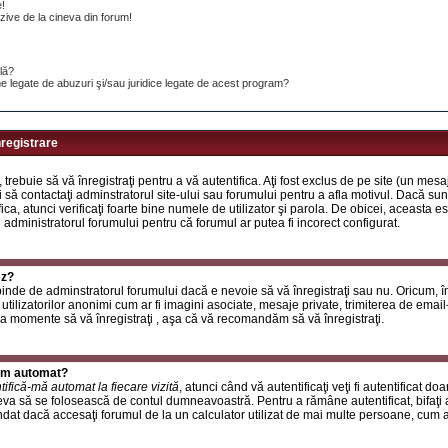
e!
ive de la cineva din forum!
ilă?
e legate de abuzuri şi/sau juridice legate de acest program?
nregistrare
, trebuie să vă înregistraţi pentru a vă autentifica. Aţi fost exclus de pe site (un mes
 să contactaţi adminstratorul site-ului sau forumului pentru a afla motivul. Dacă sunte
ifica, atunci verificaţi foarte bine numele de utilizator şi parola. De obicei, aceasta
u administratorul forumului pentru că forumul ar putea fi incorect configurat.
ez?
inde de adminstratorul forumului dacă e nevoie să vă înregistraţi sau nu. Oricum, în
utilizatorilor anonimi cum ar fi imagini asociate, mesaje private, trimiterea de email-ur
a momente să vă înregistraţi , aşa că vă recomandăm să vă înregistraţi.
rum automat?
tifică-mă automat la fiecare vizită
, atunci când vă autentificaţi veţi fi autentificat do
a să se folosească de contul dumneavoastră. Pentru a rămâne autentificat, bifaţi a
at dacă accesaţi forumul de la un calculator utilizat de mai multe persoane, cum ar