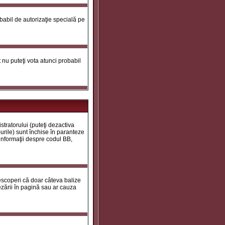
robabil de autorizaţie specială pe
ot nu puteţi vota atunci probabil
tratorului (puteţi dezactiva
urile) sunt închise în paranteze
 informaţii despre codul BB,
descoperi că doar câteva balize
zării în pagină sau ar cauza