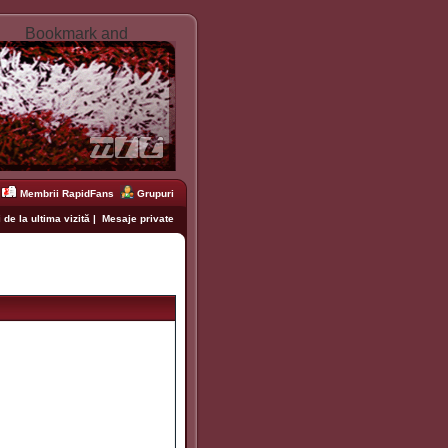
Membrii RapidFans
Grupuri
 de la ultima vizită
|
Mesaje private