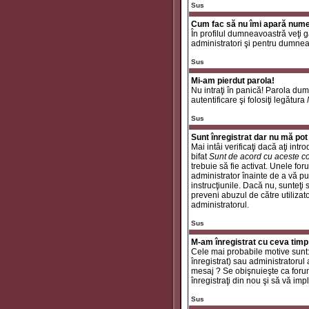
Sus
Cum fac să nu îmi apară numele 
În profilul dumneavoastră veţi 
administratori şi pentru dumneav
Sus
Mi-am pierdut parola!
Nu intraţi în panică! Parola dum
autentificare şi folosiţi legătura
Sus
Sunt înregistrat dar nu mă pot 
Mai intâi verificaţi dacă aţi int
bifat
Sunt de acord cu aceste co
trebuie să fie activat. Unele for
administrator înainte de a vă put
instrucţiunile. Dacă nu, sunteţi
preveni abuzul de către utilizat
administratorul.
Sus
M-am înregistrat cu ceva timp
Cele mai probabile motive sunt: a
înregistrat) sau administratorul
mesaj ? Se obişnuieşte ca forum
înregistraţi din nou şi să vă impli
Sus