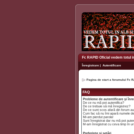
Fc RAPID Oficial vedem totul i
Înregistrare
|
Autentificare
Pagina de start a forumului Fc R
FAQ
Probleme de autentificare şi înre
De ce nu mă pot autentifica?
De ce trebuie să mă înregistrez?
De ce sunt scos afară din forum a
Cum fac să nu îmi apară numele de uti
Mi-am pierdut parola!
Sunt înregistrat dar nu mă pot auten
M-am înregistrat cu ceva timp în ur
Preferinţe şi setări