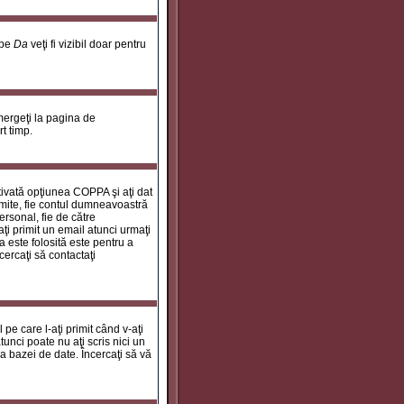
 pe
Da
veţi fi vizibil doar pentru
 mergeţi la pagina de
rt timp.
ctivată opţiunea COPPA şi aţi dat
rimite, fie contul dumneavoastră
personal, fie de către
aţi primit un email atunci urmaţi
a este folosită este pentru a
cercaţi să contactaţi
 pe care l-aţi primit când v-aţi
unci poate nu aţi scris nici un
a bazei de date. Încercaţi să vă