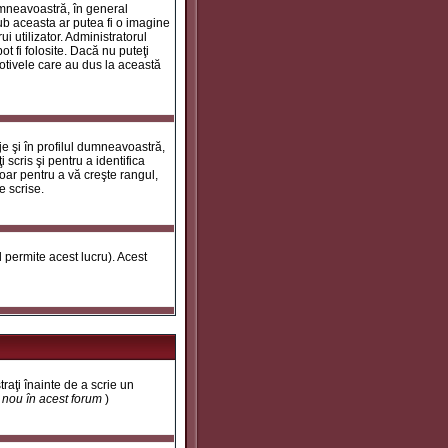
umneavoastră, în general
ub aceasta ar putea fi o imagine
i utilizator. Administratorul
t fi folosite. Dacă nu puteţi
motivele care au dus la această
e şi în profilul dumneavoastră,
 scris şi pentru a identifica
doar pentru a vă creşte rangul,
e scrise.
ul permite acest lucru). Acest
traţi înainte de a scrie un
t nou în acest forum
)