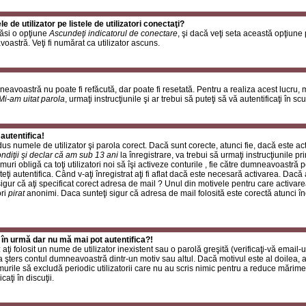
de utilizator pe listele de utilizatori conectaţi?
găsi o opţiune
Ascundeţi indicatorul de conectare
, şi dacă veţi seta această opţiune
oastră. Veţi fi numărat ca utilizator ascuns.
neavoastră nu poate fi refăcută, dar poate fi resetată. Pentru a realiza acest lucru,
Mi-am uitat parola
, urmaţi instrucţiunile şi ar trebui să puteţi să vă autentificaţi în scu
autentifica!
rodus numele de utilizator şi parola corect. Dacă sunt corecte, atunci fie, dacă este a
ndiţii şi declar că am sub 13 ani
la înregistrare, va trebui să urmaţi instrucţiunile p
umuri obligă ca toţi utilizatori noi să îşi activeze conturile , fie către dumneavoastră 
eţi autentifica. Când v-aţi înregistrat aţi fi aflat dacă este necesară activarea. Dacă 
 sigur că aţi specificat corect adresa de mail ? Unul din motivele pentru care activare
ori
pirat
anonimi. Daca sunteţi sigur că adresa de mail folosită este corectă atunci în
 în urmă dar nu mă mai pot autentifica?!
ţi folosit un nume de utilizator inexistent sau o parolă greşită (verificaţi-vă email-ul
 a şters contul dumneavoastră dintr-un motiv sau altul. Dacă motivul este al doilea, at
urile să excludă periodic utilizatorii care nu au scris nimic pentru a reduce mărime
caţi în discuţii.