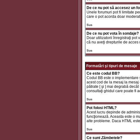
De ce nu pot să accesez un f
Unele forumuri pot fi limitate pe
care o pot acorda doar moderator
Sus
De ce nu pot vota în sondaje?
Doar utilizatorii înregistraţi pot
că nu aveţi drepturile de acces
Sus
Formatări şi tipuri de mesaje
Ce este codul BB?
Codul BB este o implementare sp
acest cod de la mesaj la mesaj d
pătrate [ şi ] mai degrabă decât
consultaţi ghidul care poate fi
Sus
Pot folosi HTML?
Acest lucru depinde de administr
funcţionează. Aceasta este o 
alte probleme. Daca HTML este ac
Sus
Ce sunt
Zâmbetele
?