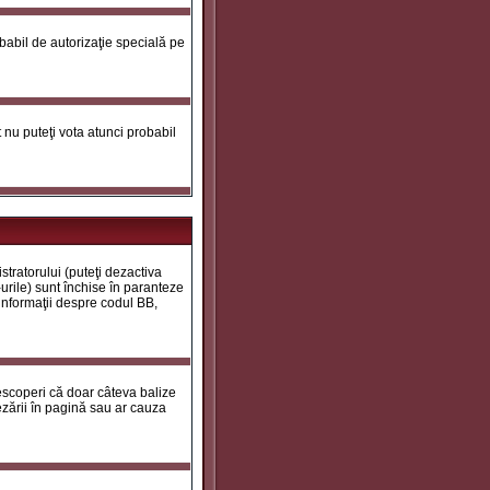
robabil de autorizaţie specială pe
ot nu puteţi vota atunci probabil
tratorului (puteţi dezactiva
urile) sunt închise în paranteze
 informaţii despre codul BB,
descoperi că doar câteva balize
zării în pagină sau ar cauza