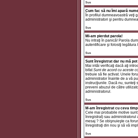
Sus
Cum fac să nu îmi apară numele 
În profilul dumneavoastră veţi 
administratori şi pentru dumneav
Sus
Mi-am pierdut parola!
Nu intraţi în panică! Parola dum
autentificare şi folosiţi legătura
Sus
Sunt înregistrat dar nu mă pot 
Mai intâi verificaţi dacă aţi int
bifat
Sunt de acord cu aceste co
trebuie să fie activat. Unele for
administrator înainte de a vă put
instrucţiunile. Dacă nu, sunteţi
preveni abuzul de către utilizat
administratorul.
Sus
M-am înregistrat cu ceva timp
Cele mai probabile motive sunt: a
înregistrat) sau administratorul
mesaj ? Se obişnuieşte ca forum
înregistraţi din nou şi să vă impli
Sus