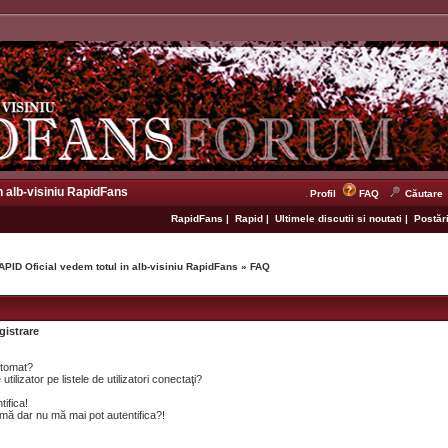
n alb-visiniu RapidFans
Profil
FAQ
Căutare
RapidFans
|
Rapid
|
Ultimele discutii si noutati
|
Postări
APID Oficial vedem totul in alb-visiniu RapidFans
»
FAQ
gistrare
utomat?
lizator pe listele de utilizatori conectaţi?
tifica!
mă dar nu mă mai pot autentifica?!