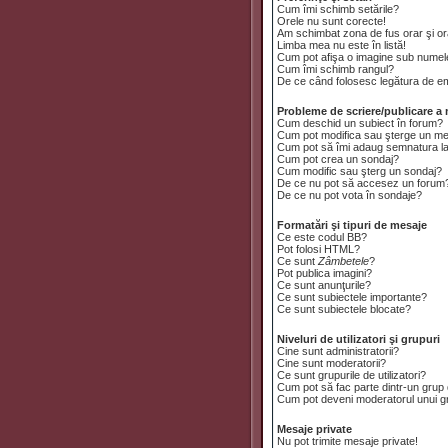
Cum îmi schimb setările?
Orele nu sunt corecte!
Am schimbat zona de fus orar şi ora
Limba mea nu este în listă!
Cum pot afişa o imagine sub numele
Cum îmi schimb rangul?
De ce când folosesc legătura de emai
Probleme de scriere/publicare a 
Cum deschid un subiect în forum?
Cum pot modifica sau şterge un m
Cum pot să îmi adaug semnatura l
Cum pot crea un sondaj?
Cum modific sau şterg un sondaj?
De ce nu pot să accesez un forum
De ce nu pot vota în sondaje?
Formatări şi tipuri de mesaje
Ce este codul BB?
Pot folosi HTML?
Ce sunt
Zâmbetele
?
Pot publica imagini?
Ce sunt anunţurile?
Ce sunt subiectele importante?
Ce sunt subiectele blocate?
Niveluri de utilizatori şi grupuri
Cine sunt administratorii?
Cine sunt moderatorii?
Ce sunt grupurile de utilizatori?
Cum pot să fac parte dintr-un grup d
Cum pot deveni moderatorul unui gru
Mesaje private
Nu pot trimite mesaje private!