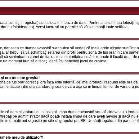
că sunteţi înregistrat) sunt stocate în baza de date. Pentru a le schimba folosiţi l
 dar nu întotdeauna). Acest lucru vă va permite să vă schimbaţi toate setările.
, dar ceea ce dumneavoastră s-ar putea să vedeţi că toate orele afişate sunt într-o z
a, ar trebui să vă schimbaţi setarea din profil pentru zona de fus orar în care sunteţ
i că schimbarea zonei de fus orar, ca majoritatea setărilor, poate fi făcută doar de ut
ste un moment bun să o faceţi, dacă îmi permiteţi jocul de cuvinte!
i ora tot este greşita!
zona de fus orar corect şi ora înca este diferită, cel mai probabil răspuns este ora de
rile făcute între ora standard şi cea de vară aşa că în timpul lunilor de vară ora poa
fie că administratorul nu a instalat limba dumneavoastră sau că cineva nu a tradus
ntrebaţi pe administrator dacă poate instala limba de care aveţi nevoie şi dacă nu exi
te informaţii pot si gasite pe site-ul grupului phpBB. Urmăriţi legătura din partea inf
umele meu de utilizator?