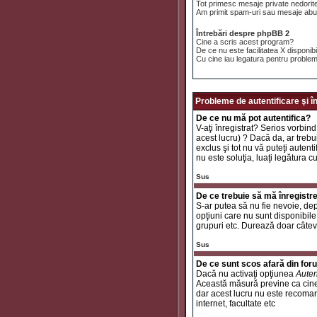
Tot primesc mesaje private nedorit
Am primit spam-uri sau mesaje abuz
Întrebări despre phpBB 2
Cine a scris acest program?
De ce nu este facilitatea X disponib
Cu cine iau legatura pentru problem
Probleme de autentificare şi î
De ce nu mă pot autentifica?
V-aţi înregistrat? Serios vorbind
acest lucru) ? Dacă da, ar trebui
exclus şi tot nu vă puteţi autent
nu este soluţia, luaţi legătura c
Sus
De ce trebuie să mă înregistr
S-ar putea să nu fie nevoie, dep
opţiuni care nu sunt disponibile 
grupuri etc. Durează doar câtev
Sus
De ce sunt scos afară din fo
Dacă nu activaţi opţiunea
Auten
Această măsură previne ca cinev
dar acest lucru nu este recomand
internet, facultate etc