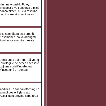
le dumneavoastră. Puteţi
 respectiv. Veţi observa o mică
ar dacă nimeni nu v-a răspuns.
esaj în care să spună ce au
tă ce semnătura este creată,
de asemenea, să vă adăugaţi
năturii unor anumite mesaje
ermisiunea), ar trebui să vedeţi
 privilegiile de acces necesare
opţiune scrieţi întrebarea
a 0 înseamnă un sondaj
 modifica un sondaj efectuaţi un
atunci poate fi şters sau
 Acest lucru previne sabotarea