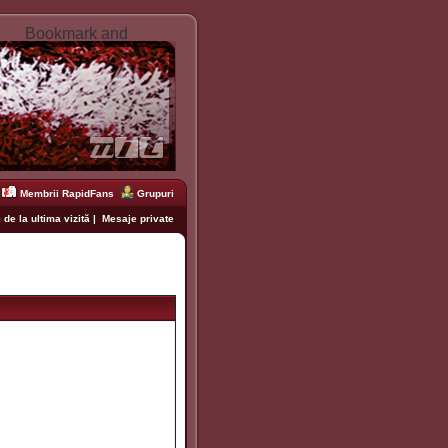
Membrii RapidFans
Grupuri
 de la ultima vizită
|
Mesaje private