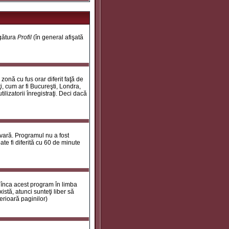
egătura
Profil
(în general afişată
onă cu fus orar diferit faţă de
i, cum ar fi Bucureşti, Londra,
ilizatorii înregistraţi. Deci dacă
 vară. Programul nu a fost
te fi diferită cu 60 de minute
 înca acest program în limba
stă, atunci sunteţi liber să
erioară paginilor)