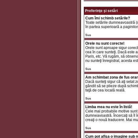
Preferinţe şi setări
Cum îmi schimb setările?
Toate setările dumneavoastră (da
în partea superioară a paginilor
Sus
Orele nu sunt corecte!
Orele sunt aproape sigur corecte
cea în care sunteţi. Dacă este aş
Paris, etc. Vă rugăm, să observaţ
nu sunteţi înregistrat, acesta e
Sus
Am schimbat zona de fus orar ş
Dacă sunteţi sigur că aţi setat 
gândit să se plieze după schimbă
faţă de cea locală reală.
Sus
Limba mea nu este în listă!
Cele mai probabile motive sunt 
dumneavoastră. Încercaţi să îl î
creaţi o nouă traducere. Mai mul
Sus
Cum pot afişa o imagine sub n