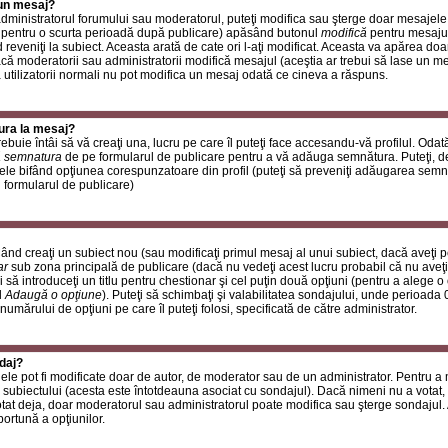
 un mesaj?
i administratorul forumului sau moderatorul, puteţi modifica sau şterge doar mesaje
 pentru o scurta perioadă după publicare) apăsând butonul
modifică
pentru mesajul
reveniţi la subiect. Aceasta arată de cate ori l-aţi modificat. Aceasta va apărea do
 moderatorii sau administratorii modifică mesajul (aceştia ar trebui să lase un m
ă utilizatorii normali nu pot modifica un mesaj odată ce cineva a răspuns.
ura la mesaj?
buie întâi să vă creaţi una, lucru pe care îl puteţi face accesandu-vă profilul. Oda
 semnatura
de pe formularul de publicare pentru a vă adăuga semnătura. Puteţi, 
ele bifând opţiunea corespunzatoare din profil (puteţi să preveniţi adăugarea sem
n formularul de publicare)
ând creaţi un subiect nou (sau modificaţi primul mesaj al unui subiect, dacă aveţi p
ar
sub zona principală de publicare (dacă nu vedeţi acest lucru probabil că nu aveţi
 să introduceţi un titlu pentru chestionar şi cel puţin două opţiuni (pentru a alege o 
l
Adaugă o opţiune
). Puteţi să schimbaţi şi valabilitatea sondajului, unde perioad
 numărului de opţiuni pe care îl puteţi folosi, specificată de către administrator.
daj?
ele pot fi modificate doar de autor, de moderator sau de un administrator. Pentru a
 subiectului (acesta este întotdeauna asociat cu sondajul). Dacă nimeni nu a votat, 
otat deja, doar moderatorul sau administratorul poate modifica sau şterge sondajul.
ortună a opţiunilor.