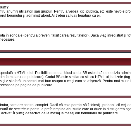
orum?
ntru anumiţi utilizatori sau grupuri. Pentru a vedea, citi, publica, etc. este nevoie p
ul forumului şi administratorul. Ar trebui să luaţi legatura cu ei.
 vota în sondaje (pentru a preveni falsificarea rezultatelor). Daca v-aţi înregistrat şi t
 necesare.
ecială a HTML-ului. Posibilitatea de a folosi codul BB este dată de decizia adminis
in formularul de publicare). Codul BB este similar ca stil cu HTML-ul, balizele (tag-
 < şi > şi oferă un control mai bun asupra a ce şi cum se afişează. Pentru mai multe
 accesat de pe pagina de publicare.
ator, care are control complet. Dacă vă este permis să îl folosiţi, probabil că veţi 
masură de
securitate
pentru a preîntampina abuzurile care ar duce la distrugerea aşe
tivat, îl puteţi dezactiva de la mesaj la mesaj din formularul de publicare.