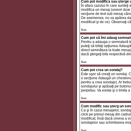
Cum pot modifica sau şterge
În afara cazului în care sunteţ
modifica un mesaj (uneori doar
secţiune de text sub mesaj când 
De asemenea, nu va apărea dacă
modificat şi de ce). Observaţi c
Sus
Cum pot să îmi adaug semnat
Pentru a adauga o semnatură tre
puteţi să bifaţi opţiunea
Adaugă
direct semnătura la toate mesaj
dacă ştergeţi bifa respectivă di
Sus
Cum pot crea un sondaj?
Este uşor să creaţi un sondaj. C
o secţiune
Adaugă un chestion
pentru a crea sondaje). Ar trebui
sondajului şi apăsaţi pe butonu
perpetuu. Va exista şi o limita a
Sus
Cum modific sau şterg un son
Ca şi în cazul mesajelor, sondaj
click pe primul mesaj din cadrul
modificat, însă dacă cineva a v
sondajelor sau schimbarea inop
Sus