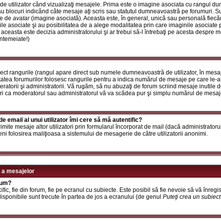
de utilizator când vizualizaţi mesajele. Prima este o imagine asociata cu rangul d
u blocuri indicând câte mesaje aţi scris sau statutul dumneavoastră pe forumuri. S
le de
avatar
(imagine asociată). Aceasta este, în general, unică sau personală fiecăru
e asociate şi au posibilitatea de a alege modalitatea prin care imaginile asociate po
i aceasta este decizia administratorului şi ar trebui să-l întrebaţi pe acesta despre 
întemeiate!)
rect rangurile (rangul apare direct sub numele dumneavoastră de utilizator, în mesaj
itatea forumurilor folosesc rangurile pentru a indica numărul de mesaje pe care le-aţi
deratorii şi administratorii. Vă rugăm, să nu abuzaţi de forum scriind mesaje inutile 
ri ca moderatorul sau administratorul vă va scădea pur şi simplu numărul de mesaj
e email al unui utilizator îmi cere să mă autentific?
t trimite mesaje altor utilizatori prin formularul încorporat de mail (dacă administrator
ni folosirea maliţioasa a sistemului de mesagerie de către utilizatorii anonimi.
 a mesajelor
rum?
ic, fie din forum, fie pe ecranul cu subiecte. Este posibil să fie nevoie să vă înregis
 disponibile sunt trecute în partea de jos a ecranului (de genul
Puteţi crea un subiec