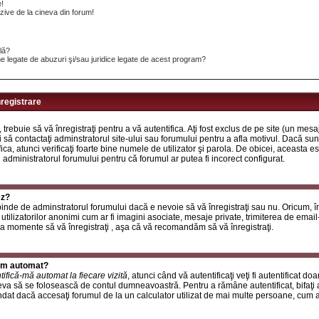
e!
ive de la cineva din forum!
ilă?
e legate de abuzuri şi/sau juridice legate de acest program?
nregistrare
, trebuie să vă înregistraţi pentru a vă autentifica. Aţi fost exclus de pe site (un mes
 să contactaţi adminstratorul site-ului sau forumului pentru a afla motivul. Dacă sunte
ifica, atunci verificaţi foarte bine numele de utilizator şi parola. De obicei, aceasta
u administratorul forumului pentru că forumul ar putea fi incorect configurat.
ez?
inde de adminstratorul forumului dacă e nevoie să vă înregistraţi sau nu. Oricum, în
utilizatorilor anonimi cum ar fi imagini asociate, mesaje private, trimiterea de email-ur
a momente să vă înregistraţi , aşa că vă recomandăm să vă înregistraţi.
rum automat?
tifică-mă automat la fiecare vizită
, atunci când vă autentificaţi veţi fi autentificat do
a să se folosească de contul dumneavoastră. Pentru a rămâne autentificat, bifaţi a
at dacă accesaţi forumul de la un calculator utilizat de mai multe persoane, cum ar