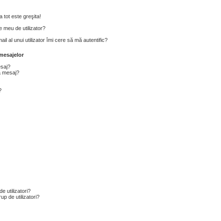
 tot este greşita!
 meu de utilizator?
l al unui utilizator îmi cere să mă autentific?
mesajelor
esaj?
a mesaj?
?
e utilizatori?
p de utilizatori?