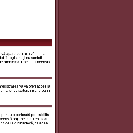
aj vă apare pentru a vă indica
ţi înregistrat şi nu sunteţi
 este problema. Dacă nici aceasta
registrarea vă va oferi acces la
i altor utilizatori, înscrierea în
ar pentru o perioadă prestabilită.
ceastă opţiune la autentificare,
 fi de la o bibliotecă, cafenea