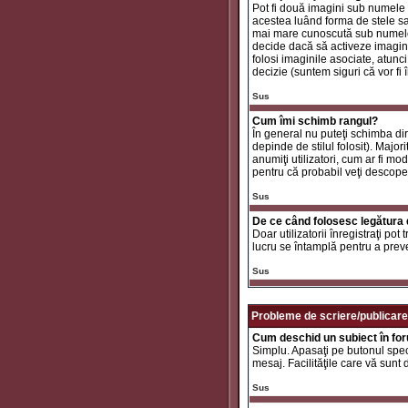
Pot fi două imagini sub numele 
acestea luând forma de stele sa
mai mare cunoscută sub nume
decide dacă să activeze imaginil
folosi imaginile asociate, atunc
decizie (suntem siguri că vor fi 
Sus
Cum îmi schimb rangul?
În general nu puteţi schimba di
depinde de stilul folosit). Major
anumiţi utilizatori, cum ar fi mo
pentru că probabil veţi descope
Sus
De ce când folosesc legătura d
Doar utilizatorii înregistraţi po
lucru se întamplă pentru a preve
Sus
Probleme de scriere/publicare
Cum deschid un subiect în fo
Simplu. Apasaţi pe butonul specif
mesaj. Facilităţile care vă sunt
Sus