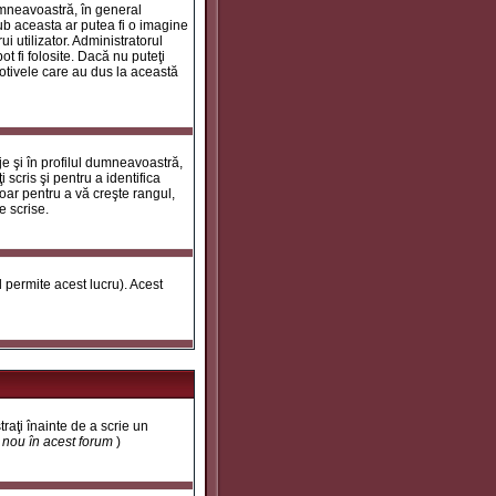
umneavoastră, în general
ub aceasta ar putea fi o imagine
i utilizator. Administratorul
t fi folosite. Dacă nu puteţi
motivele care au dus la această
e şi în profilul dumneavoastră,
 scris şi pentru a identifica
doar pentru a vă creşte rangul,
e scrise.
ul permite acest lucru). Acest
traţi înainte de a scrie un
t nou în acest forum
)