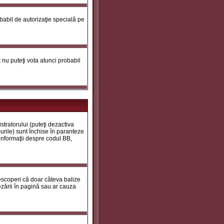
robabil de autorizaţie specială pe
ot nu puteţi vota atunci probabil
tratorului (puteţi dezactiva
urile) sunt închise în paranteze
 informaţii despre codul BB,
descoperi că doar câteva balize
zării în pagină sau ar cauza