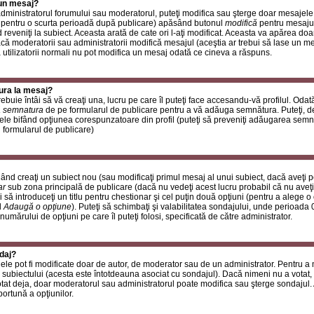
 un mesaj?
i administratorul forumului sau moderatorul, puteţi modifica sau şterge doar mesaje
 pentru o scurta perioadă după publicare) apăsând butonul
modifică
pentru mesajul
reveniţi la subiect. Aceasta arată de cate ori l-aţi modificat. Aceasta va apărea do
 moderatorii sau administratorii modifică mesajul (aceştia ar trebui să lase un m
ă utilizatorii normali nu pot modifica un mesaj odată ce cineva a răspuns.
ura la mesaj?
buie întâi să vă creaţi una, lucru pe care îl puteţi face accesandu-vă profilul. Oda
 semnatura
de pe formularul de publicare pentru a vă adăuga semnătura. Puteţi, 
ele bifând opţiunea corespunzatoare din profil (puteţi să preveniţi adăugarea sem
n formularul de publicare)
ând creaţi un subiect nou (sau modificaţi primul mesaj al unui subiect, dacă aveţi p
ar
sub zona principală de publicare (dacă nu vedeţi acest lucru probabil că nu aveţi
 să introduceţi un titlu pentru chestionar şi cel puţin două opţiuni (pentru a alege o 
l
Adaugă o opţiune
). Puteţi să schimbaţi şi valabilitatea sondajului, unde perioad
 numărului de opţiuni pe care îl puteţi folosi, specificată de către administrator.
daj?
ele pot fi modificate doar de autor, de moderator sau de un administrator. Pentru a
 subiectului (acesta este întotdeauna asociat cu sondajul). Dacă nimeni nu a votat, 
otat deja, doar moderatorul sau administratorul poate modifica sau şterge sondajul.
ortună a opţiunilor.