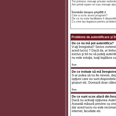
Tot primesc mesaje private nedorit
Am primit spam-uri sau mesaje abuz
Întrebări despre phpBB 2
Cine a scris acest program?
De ce nu este facilitatea X disponib
Cu cine iau legatura pentru problem
Probleme de autentificare şi î
De ce nu mă pot autentifica?
V-aţi înregistrat? Serios vorbind
acest lucru) ? Dacă da, ar trebui
exclus şi tot nu vă puteţi autent
nu este soluţia, luaţi legătura c
Sus
De ce trebuie să mă înregistr
S-ar putea să nu fie nevoie, dep
opţiuni care nu sunt disponibile 
grupuri etc. Durează doar câtev
Sus
De ce sunt scos afară din fo
Dacă nu activaţi opţiunea
Auten
Această măsură previne ca cinev
dar acest lucru nu este recomand
internet, facultate etc