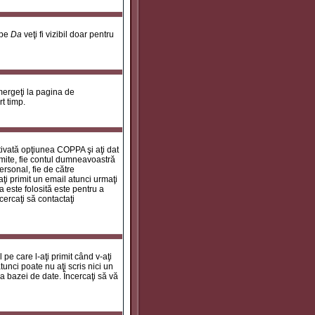
 pe
Da
veţi fi vizibil doar pentru
 mergeţi la pagina de
rt timp.
ctivată opţiunea COPPA şi aţi dat
rimite, fie contul dumneavoastră
personal, fie de către
aţi primit un email atunci urmaţi
a este folosită este pentru a
cercaţi să contactaţi
 pe care l-aţi primit când v-aţi
unci poate nu aţi scris nici un
a bazei de date. Încercaţi să vă