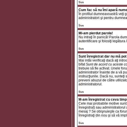
Sus
Cum fac să nu îmi apară numele 
În profilul dumneavoastră veţi 
administratori şi pentru dumneav
Sus
Mi-am pierdut parola!
Nu intraţi în panică! Parola dum
autentificare şi folosiţi legătura
Sus
Sunt înregistrat dar nu mă pot 
Mai intâi verificaţi dacă aţi int
bifat
Sunt de acord cu aceste co
trebuie să fie activat. Unele for
administrator înainte de a vă put
instrucţiunile. Dacă nu, sunteţi
preveni abuzul de către utilizat
administratorul.
Sus
M-am înregistrat cu ceva timp
Cele mai probabile motive sunt: a
înregistrat) sau administratorul
mesaj ? Se obişnuieşte ca forum
înregistraţi din nou şi să vă impli
Sus