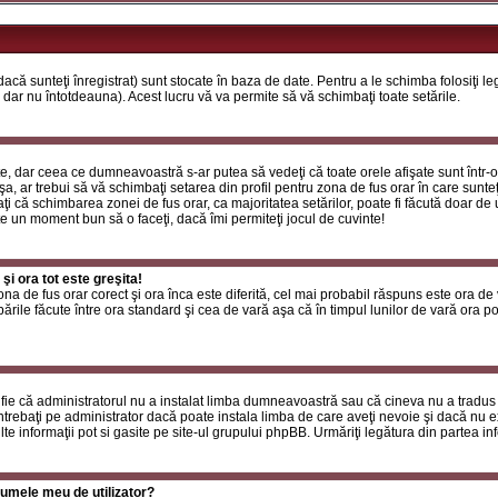
că sunteţi înregistrat) sunt stocate în baza de date. Pentru a le schimba folosiţi l
 dar nu întotdeauna). Acest lucru vă va permite să vă schimbaţi toate setările.
, dar ceea ce dumneavoastră s-ar putea să vedeţi că toate orele afişate sunt într-o z
a, ar trebui să vă schimbaţi setarea din profil pentru zona de fus orar în care sunteţ
i că schimbarea zonei de fus orar, ca majoritatea setărilor, poate fi făcută doar de ut
ste un moment bun să o faceţi, dacă îmi permiteţi jocul de cuvinte!
i ora tot este greşita!
zona de fus orar corect şi ora înca este diferită, cel mai probabil răspuns este ora de
rile făcute între ora standard şi cea de vară aşa că în timpul lunilor de vară ora poa
fie că administratorul nu a instalat limba dumneavoastră sau că cineva nu a tradus
ntrebaţi pe administrator dacă poate instala limba de care aveţi nevoie şi dacă nu exi
te informaţii pot si gasite pe site-ul grupului phpBB. Urmăriţi legătura din partea inf
umele meu de utilizator?