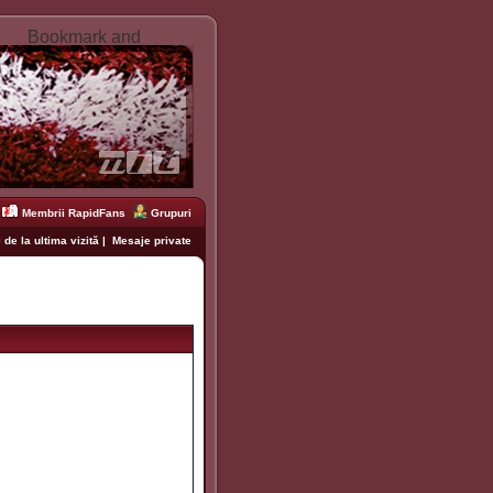
Membrii RapidFans
Grupuri
 de la ultima vizită
|
Mesaje private