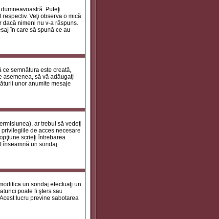
le dumneavoastră. Puteţi
 respectiv. Veţi observa o mică
ar dacă nimeni nu v-a răspuns.
esaj în care să spună ce au
tă ce semnătura este creată,
de asemenea, să vă adăugaţi
năturii unor anumite mesaje
ermisiunea), ar trebui să vedeţi
 privilegiile de acces necesare
opţiune scrieţi întrebarea
a 0 înseamnă un sondaj
 modifica un sondaj efectuaţi un
atunci poate fi şters sau
 Acest lucru previne sabotarea