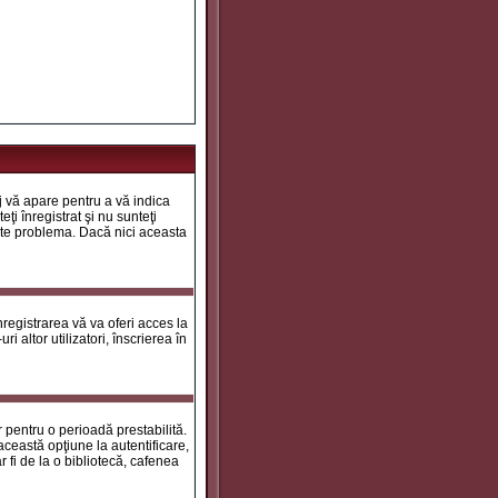
aj vă apare pentru a vă indica
ţi înregistrat şi nu sunteţi
 este problema. Dacă nici aceasta
registrarea vă va oferi acces la
i altor utilizatori, înscrierea în
ar pentru o perioadă prestabilită.
ceastă opţiune la autentificare,
 fi de la o bibliotecă, cafenea