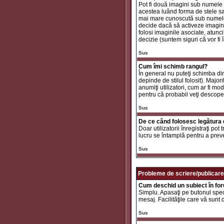
Pot fi două imagini sub numele 
acestea luând forma de stele sa
mai mare cunoscută sub nume
decide dacă să activeze imaginil
folosi imaginile asociate, atunc
decizie (suntem siguri că vor fi 
Sus
Cum îmi schimb rangul?
În general nu puteţi schimba di
depinde de stilul folosit). Major
anumiţi utilizatori, cum ar fi mo
pentru că probabil veţi descope
Sus
De ce când folosesc legătura d
Doar utilizatorii înregistraţi po
lucru se întamplă pentru a preve
Sus
Probleme de scriere/publicare
Cum deschid un subiect în fo
Simplu. Apasaţi pe butonul specif
mesaj. Facilităţile care vă sunt
Sus