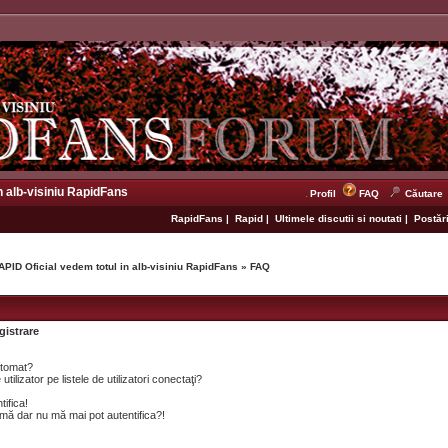
n alb-visiniu RapidFans
Profil
FAQ
Căutare
RapidFans
|
Rapid
|
Ultimele discutii si noutati
|
Postări
APID Oficial vedem totul in alb-visiniu RapidFans
»
FAQ
gistrare
utomat?
lizator pe listele de utilizatori conectaţi?
tifica!
mă dar nu mă mai pot autentifica?!