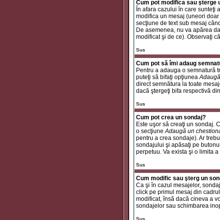
Cum pot modifica sau şterge
În afara cazului în care sunteţ
modifica un mesaj (uneori doar
secţiune de text sub mesaj când 
De asemenea, nu va apărea dacă
modificat şi de ce). Observaţi c
Sus
Cum pot să îmi adaug semnat
Pentru a adauga o semnatură tre
puteţi să bifaţi opţiunea
Adaugă
direct semnătura la toate mesaj
dacă ştergeţi bifa respectivă di
Sus
Cum pot crea un sondaj?
Este uşor să creaţi un sondaj. C
o secţiune
Adaugă un chestion
pentru a crea sondaje). Ar trebui
sondajului şi apăsaţi pe butonu
perpetuu. Va exista şi o limita a
Sus
Cum modific sau şterg un son
Ca şi în cazul mesajelor, sondaj
click pe primul mesaj din cadrul
modificat, însă dacă cineva a v
sondajelor sau schimbarea inop
Sus