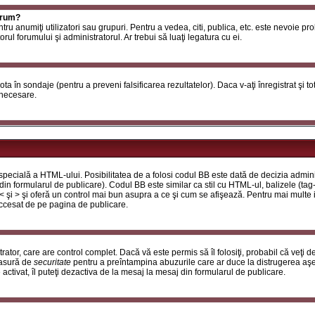
orum?
ntru anumiţi utilizatori sau grupuri. Pentru a vedea, citi, publica, etc. este nevoie p
ul forumului şi administratorul. Ar trebui să luaţi legatura cu ei.
 vota în sondaje (pentru a preveni falsificarea rezultatelor). Daca v-aţi înregistrat şi t
 necesare.
ecială a HTML-ului. Posibilitatea de a folosi codul BB este dată de decizia adminis
in formularul de publicare). Codul BB este similar ca stil cu HTML-ul, balizele (tag-
 < şi > şi oferă un control mai bun asupra a ce şi cum se afişează. Pentru mai multe
 accesat de pe pagina de publicare.
ator, care are control complet. Dacă vă este permis să îl folosiţi, probabil că veţi 
masură de
securitate
pentru a preîntampina abuzurile care ar duce la distrugerea aşe
tivat, îl puteţi dezactiva de la mesaj la mesaj din formularul de publicare.