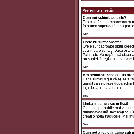
Preferinţe şi setări
Cum îmi schimb setările?
Toate setările dumneavoastră (da
în partea superioară a paginilor
Sus
Orele nu sunt corecte!
Orele sunt aproape sigur corecte
cea în care sunteţi. Dacă este aş
Paris, etc. Vă rugăm, să observaţ
nu sunteţi înregistrat, acesta e
Sus
Am schimbat zona de fus orar ş
Dacă sunteţi sigur că aţi setat 
gândit să se plieze după schimbă
faţă de cea locală reală.
Sus
Limba mea nu este în listă!
Cele mai probabile motive sunt 
dumneavoastră. Încercaţi să îl î
creaţi o nouă traducere. Mai mul
Sus
Cum pot afişa o imagine sub n