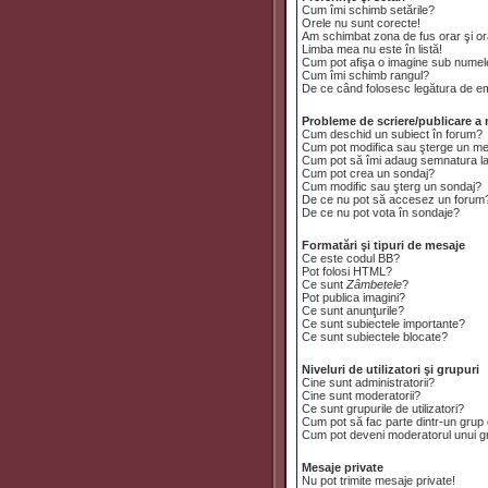
Cum îmi schimb setările?
Orele nu sunt corecte!
Am schimbat zona de fus orar şi ora
Limba mea nu este în listă!
Cum pot afişa o imagine sub numele
Cum îmi schimb rangul?
De ce când folosesc legătura de emai
Probleme de scriere/publicare a 
Cum deschid un subiect în forum?
Cum pot modifica sau şterge un m
Cum pot să îmi adaug semnatura l
Cum pot crea un sondaj?
Cum modific sau şterg un sondaj?
De ce nu pot să accesez un forum
De ce nu pot vota în sondaje?
Formatări şi tipuri de mesaje
Ce este codul BB?
Pot folosi HTML?
Ce sunt
Zâmbetele
?
Pot publica imagini?
Ce sunt anunţurile?
Ce sunt subiectele importante?
Ce sunt subiectele blocate?
Niveluri de utilizatori şi grupuri
Cine sunt administratorii?
Cine sunt moderatorii?
Ce sunt grupurile de utilizatori?
Cum pot să fac parte dintr-un grup d
Cum pot deveni moderatorul unui gru
Mesaje private
Nu pot trimite mesaje private!