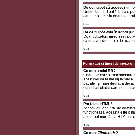
De ce nu pot să accesez un f
Unele forumuri pot fi limitate pe
care o pot acorda doar moderator
Sus
De ce nu pot vota în sondaje?
Doar utilizatorii înregistraţi pot
că nu aveţi drepturile de acces
Sus
Formatări şi tipuri de mesaje
Ce este codul BB?
Codul BB este o implementare sp
acest cod de la mesaj la mesaj d
pătrate [ şi ] mai degrabă decât
consultaţi ghidul care poate fi
Sus
Pot folosi HTML?
Acest lucru depinde de administr
funcţionează. Aceasta este o 
alte probleme. Daca HTML este ac
Sus
Ce sunt
Zâmbetele
?