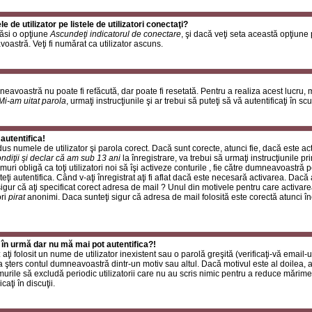
de utilizator pe listele de utilizatori conectaţi?
găsi o opţiune
Ascundeţi indicatorul de conectare
, şi dacă veţi seta această opţiune
oastră. Veţi fi numărat ca utilizator ascuns.
neavoastră nu poate fi refăcută, dar poate fi resetată. Pentru a realiza acest lucru,
Mi-am uitat parola
, urmaţi instrucţiunile şi ar trebui să puteţi să vă autentificaţi în scu
autentifica!
rodus numele de utilizator şi parola corect. Dacă sunt corecte, atunci fie, dacă este a
ndiţii şi declar că am sub 13 ani
la înregistrare, va trebui să urmaţi instrucţiunile p
umuri obligă ca toţi utilizatori noi să îşi activeze conturile , fie către dumneavoastră 
eţi autentifica. Când v-aţi înregistrat aţi fi aflat dacă este necesară activarea. Dacă 
 sigur că aţi specificat corect adresa de mail ? Unul din motivele pentru care activare
ori
pirat
anonimi. Daca sunteţi sigur că adresa de mail folosită este corectă atunci în
 în urmă dar nu mă mai pot autentifica?!
ţi folosit un nume de utilizator inexistent sau o parolă greşită (verificaţi-vă email-ul
 a şters contul dumneavoastră dintr-un motiv sau altul. Dacă motivul este al doilea, at
urile să excludă periodic utilizatorii care nu au scris nimic pentru a reduce mărime
caţi în discuţii.