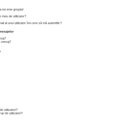
 tot este greşita!
 meu de utilizator?
l al unui utilizator îmi cere să mă autentific?
mesajelor
esaj?
a mesaj?
?
e utilizatori?
p de utilizatori?