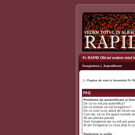
Fc RAPID Oficial vedem totul i
Înregistrare
|
Autentificare
Pagina de start a forumului Fc R
FAQ
Probleme de autentificare şi înre
De ce nu mă pot autentifica?
De ce trebuie să mă înregistrez?
De ce sunt scos afară din forum a
Cum fac să nu îmi apară numele de uti
Mi-am pierdut parola!
Sunt înregistrat dar nu mă pot auten
M-am înregistrat cu ceva timp în ur
Preferinţe şi setări