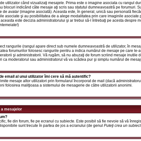
de utilizator când vizualizaţi mesajele. Prima este o imagine asociata cu rangul d
u blocuri indicând câte mesaje aţi scris sau statutul dumneavoastră pe forumuri. S
le de
avatar
(imagine asociată). Aceasta este, în general, unică sau personală fiecăru
e asociate şi au posibilitatea de a alege modalitatea prin care imaginile asociate po
i aceasta este decizia administratorului şi ar trebui să-l întrebaţi pe acesta despre 
întemeiate!)
rect rangurile (rangul apare direct sub numele dumneavoastră de utilizator, în mesaj
itatea forumurilor folosesc rangurile pentru a indica numărul de mesaje pe care le-aţi
deratorii şi administratorii. Vă rugăm, să nu abuzaţi de forum scriind mesaje inutile 
ri ca moderatorul sau administratorul vă va scădea pur şi simplu numărul de mesaj
e email al unui utilizator îmi cere să mă autentific?
t trimite mesaje altor utilizatori prin formularul încorporat de mail (dacă administrator
ni folosirea maliţioasa a sistemului de mesagerie de către utilizatorii anonimi.
 a mesajelor
rum?
ic, fie din forum, fie pe ecranul cu subiecte. Este posibil să fie nevoie să vă înregis
 disponibile sunt trecute în partea de jos a ecranului (de genul
Puteţi crea un subiec