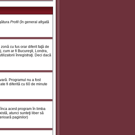
egătura
Profil
(în general afişată
onă cu fus orar diferit faţă de
i, cum ar fi Bucureşti, Londra,
ilizatorii înregistraţi. Deci dacă
 vară. Programul nu a fost
te fi diferită cu 60 de minute
 înca acest program în limba
stă, atunci sunteţi liber să
erioară paginilor)