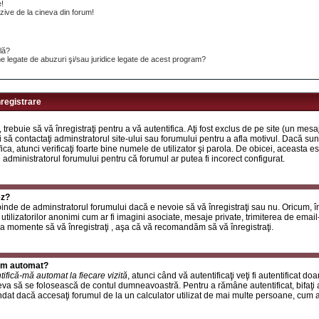
e!
ive de la cineva din forum!
ilă?
e legate de abuzuri şi/sau juridice legate de acest program?
nregistrare
, trebuie să vă înregistraţi pentru a vă autentifica. Aţi fost exclus de pe site (un mes
 să contactaţi adminstratorul site-ului sau forumului pentru a afla motivul. Dacă sunte
ifica, atunci verificaţi foarte bine numele de utilizator şi parola. De obicei, aceasta
u administratorul forumului pentru că forumul ar putea fi incorect configurat.
ez?
inde de adminstratorul forumului dacă e nevoie să vă înregistraţi sau nu. Oricum, în
utilizatorilor anonimi cum ar fi imagini asociate, mesaje private, trimiterea de email-ur
a momente să vă înregistraţi , aşa că vă recomandăm să vă înregistraţi.
rum automat?
tifică-mă automat la fiecare vizită
, atunci când vă autentificaţi veţi fi autentificat do
a să se folosească de contul dumneavoastră. Pentru a rămâne autentificat, bifaţi a
at dacă accesaţi forumul de la un calculator utilizat de mai multe persoane, cum ar