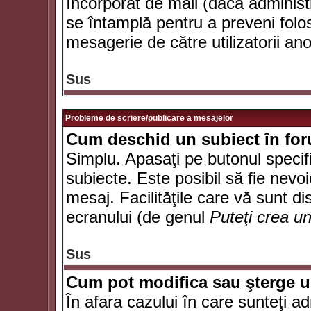
încorporat de mail (dacă administr
se întamplă pentru a preveni folo
mesagerie de către utilizatorii an
Sus
Probleme de scriere/publicare a mesajelor
Cum deschid un subiect în fo
Simplu. Apasaţi pe butonul specifi
subiecte. Este posibil să fie nevoi
mesaj. Facilităţile care vă sunt di
ecranului (de genul
Puteţi crea u
Sus
Cum pot modifica sau şterge 
În afara cazului în care sunteţi a