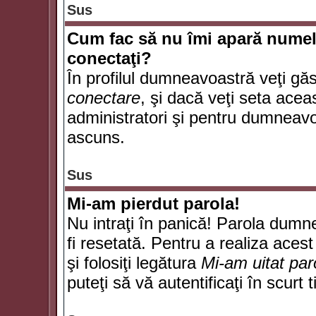
Sus
Cum fac să nu îmi apară numele d
conectaţi?
În profilul dumneavoastră veţi gă
conectare
, şi dacă veţi seta ace
administratori şi pentru dumneavoa
ascuns.
Sus
Mi-am pierdut parola!
Nu intraţi în panică! Parola dumn
fi resetată. Pentru a realiza acest
şi folosiţi legătura
Mi-am uitat par
puteţi să vă autentificaţi în scurt 