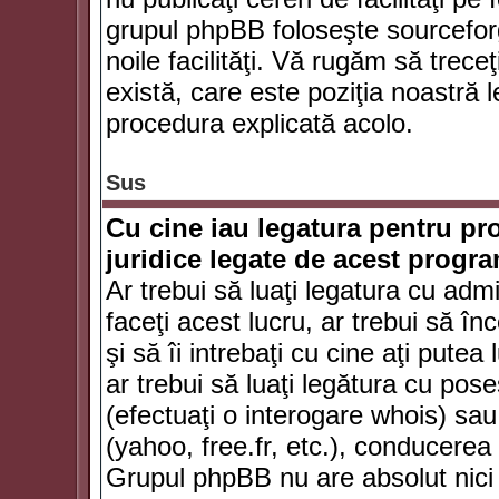
grupul phpBB foloseşte sourceforg
noile facilităţi. Vă rugăm să trece
există, care este poziţia noastră l
procedura explicată acolo.
Sus
Cu cine iau legatura pentru pr
juridice legate de acest progr
Ar trebui să luaţi legatura cu adm
faceţi acest lucru, ar trebui să în
şi să îi intrebaţi cu cine aţi putea
ar trebui să luaţi legătura cu po
(efectuaţi o interogare whois) sa
(yahoo, free.fr, etc.), conducere
Grupul phpBB nu are absolut nici u