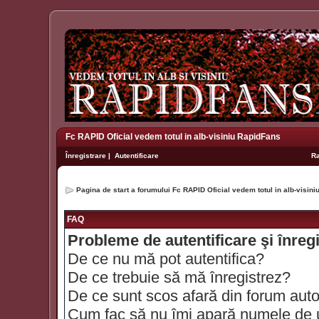
Fc RAPID Oficial vedem totul in alb-visiniu RapidFans
Înregistrare
|
Autentificare
R
Pagina de start a forumului Fc RAPID Oficial vedem totul in alb-visin
FAQ
Probleme de autentificare şi înreg
De ce nu mă pot autentifica?
De ce trebuie să mă înregistrez?
De ce sunt scos afară din forum aut
Cum fac să nu îmi apară numele de util