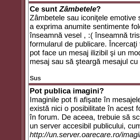
Ce sunt
Zâmbetele
?
Zâmbetele sau iconiţele emotive su
a exprima anumite sentimente fol
înseamnă vesel , :( înseamnă trist
formularul de publicare. Încercaţi 
pot face un mesaj ilizibil şi un mo
mesaj sau să şteargă mesajul cu t
Sus
Pot publica imagini?
Imaginile pot fi afişate în mesaj
există nici o posibilitate în acest
în forum. De aceea, trebuie să scr
un server accesibil publicului, cum
http://un.server.oarecare.ro/imag