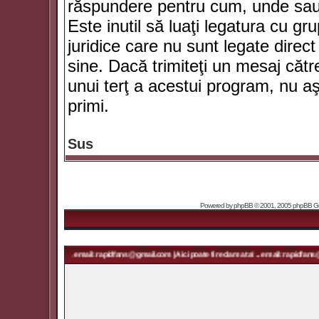
răspundere pentru cum, unde sau 
Este inutil să luaţi legatura cu g
juridice care nu sunt legate dir
sine. Dacă trimiteţi un mesaj căt
unui terţ a acestui program, nu a
primi.
Sus
Powered by
phpBB
© 2001, 2005 phpBB Grou
ma ta! ... email: rapidfans@gmail.com | Aici poate fi reclama ta! ... email: rapidfans@gmail.com