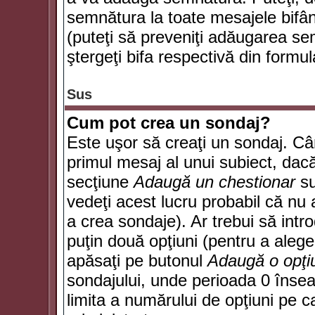
semnătura la toate mesajele bifân
(puteţi să preveniţi adăugarea s
ştergeţi bifa respectivă din formul
Sus
Cum pot crea un sondaj?
Este uşor să creaţi un sondaj. Câ
primul mesaj al unui subiect, dacă
secţiune
Adaugă un chestionar
su
vedeţi acest lucru probabil că nu 
a crea sondaje). Ar trebui să intro
puţin două opţiuni (pentru a alege 
apăsaţi pe butonul
Adaugă o opţi
sondajului, unde perioada 0 înse
limita a numărului de opţiuni pe car