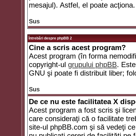
mesajul). Astfel, el poate acţiona.
Sus
Întrebări despre phpBB 2
Cine a scris acest program?
Acest program (în forma nemodific
copyright-ul
grupului phpBB
. Este
GNU şi poate fi distribuit liber; fo
Sus
De ce nu este facilitatea X dis
Acest program a fost scris şi lice
care consideraţi că o facilitate tr
site-ul phpBB.com şi să vedeţi c
nu publicaţi cereri de facilităţi p