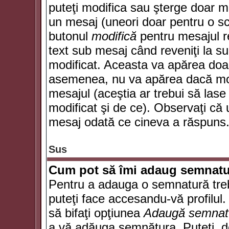
puteţi modifica sau şterge doar 
un mesaj (uneori doar pentru o s
butonul
modifică
pentru mesajul r
text sub mesaj când reveniţi la sub
modificat. Aceasta va apărea doa
asemenea, nu va apărea dacă mode
mesajul (aceştia ar trebui să las
modificat şi de ce). Observaţi că u
mesaj odată ce cineva a răspuns
Sus
Cum pot să îmi adaug semnatu
Pentru a adauga o semnatură trebu
puteţi face accesandu-vă profilul
să bifaţi opţiunea
Adaugă semnat
a vă adăuga semnătura. Puteţi, d