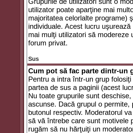
Grupurile de utilizatori sunt o mod
utilizator poate aparţine mai multo
majoritatea celorlalte programe) ş
individuale. Acest lucru uşurează
mai mulţi utilizatori să modereze
forum privat.
Sus
Cum pot să fac parte dintr-un g
Pentru a intra într-un grup folosiţ
partea de sus a paginii (acest lucr
Nu toate grupurile sunt deschise, u
ascunse. Dacă grupul o permite, pu
butonul respectiv. Moderatorul va
să vă întrebe care sunt motivele pe
rugăm să nu hărţuiţi un moderato