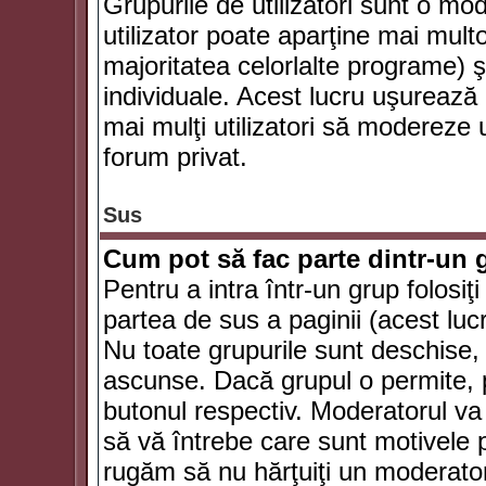
Grupurile de utilizatori sunt o mod
utilizator poate aparţine mai multo
majoritatea celorlalte programe) ş
individuale. Acest lucru uşurează
mai mulţi utilizatori să modereze
forum privat.
Sus
Cum pot să fac parte dintr-un g
Pentru a intra într-un grup folosiţ
partea de sus a paginii (acest lucr
Nu toate grupurile sunt deschise, u
ascunse. Dacă grupul o permite, pu
butonul respectiv. Moderatorul va
să vă întrebe care sunt motivele pe
rugăm să nu hărţuiţi un moderato