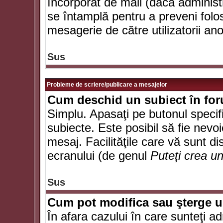
încorporat de mail (dacă administr
se întamplă pentru a preveni folo
mesagerie de către utilizatorii an
Sus
Probleme de scriere/publicare a mesajelor
Cum deschid un subiect în fo
Simplu. Apasaţi pe butonul specifi
subiecte. Este posibil să fie nevoi
mesaj. Facilităţile care vă sunt di
ecranului (de genul
Puteţi crea u
Sus
Cum pot modifica sau şterge 
În afara cazului în care sunteţi a