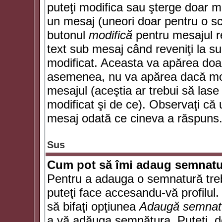
puteţi modifica sau şterge doar 
un mesaj (uneori doar pentru o s
butonul
modifică
pentru mesajul r
text sub mesaj când reveniţi la sub
modificat. Aceasta va apărea doa
asemenea, nu va apărea dacă mode
mesajul (aceştia ar trebui să las
modificat şi de ce). Observaţi că u
mesaj odată ce cineva a răspuns
Sus
Cum pot să îmi adaug semnatu
Pentru a adauga o semnatură trebu
puteţi face accesandu-vă profilul
să bifaţi opţiunea
Adaugă semnat
a vă adăuga semnătura. Puteţi, d