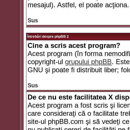
mesajul). Astfel, el poate acţiona.
Sus
Întrebări despre phpBB 2
Cine a scris acest program?
Acest program (în forma nemodific
copyright-ul
grupului phpBB
. Este
GNU şi poate fi distribuit liber; fo
Sus
De ce nu este facilitatea X dis
Acest program a fost scris şi lice
care consideraţi că o facilitate tr
site-ul phpBB.com şi să vedeţi c
nu publicaţi cereri de facilităţi p