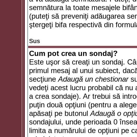
semnătura la toate mesajele bifân
(puteţi să preveniţi adăugarea s
ştergeţi bifa respectivă din formul
Sus
Cum pot crea un sondaj?
Este uşor să creaţi un sondaj. Câ
primul mesaj al unui subiect, dacă
secţiune
Adaugă un chestionar
su
vedeţi acest lucru probabil că nu 
a crea sondaje). Ar trebui să intro
puţin două opţiuni (pentru a alege 
apăsaţi pe butonul
Adaugă o opţi
sondajului, unde perioada 0 înse
limita a numărului de opţiuni pe car