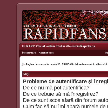
Fc RAPID Oficial vedem totul in alb-visiniu RapidFans
Înregistrare
|
Autentificare
R
Pagina de start a forumului Fc RAPID Oficial vedem totul in alb-visin
FAQ
Probleme de autentificare şi înreg
De ce nu mă pot autentifica?
De ce trebuie să mă înregistrez?
De ce sunt scos afară din forum aut
Cum fac să nu îmi apară numele de util