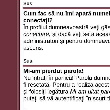
Sus
Cum fac să nu îmi apară numele d
conectaţi?
În profilul dumneavoastră veţi gă
conectare
, şi dacă veţi seta ace
administratori şi pentru dumneavoa
ascuns.
Sus
Mi-am pierdut parola!
Nu intraţi în panică! Parola dumn
fi resetată. Pentru a realiza acest
şi folosiţi legătura
Mi-am uitat par
puteţi să vă autentificaţi în scurt 