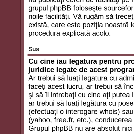
grupul phpBB foloseşte sourceforg
noile facilităţi. Vă rugăm să trece
există, care este poziţia noastră l
procedura explicată acolo.
Sus
Cu cine iau legatura pentru pr
juridice legate de acest progr
Ar trebui să luaţi legatura cu adm
faceţi acest lucru, ar trebui să în
şi să îi intrebaţi cu cine aţi putea
ar trebui să luaţi legătura cu po
(efectuaţi o interogare whois) sa
(yahoo, free.fr, etc.), conducere
Grupul phpBB nu are absolut nici u