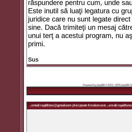
răspundere pentru cum, unde sau 
Este inutil să luaţi legatura cu g
juridice care nu sunt legate dir
sine. Dacă trimiteţi un mesaj căt
unui terţ a acestui program, nu a
primi.
Sus
Powered by
phpBB
© 2001, 2005 phpBB Grou
ama ta! ... email: rapidfans@gmail.com | Aici poate fi reclama ta! ... email: rapidfans@gmail.com