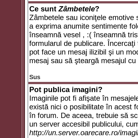
Ce sunt
Zâmbetele
?
Zâmbetele sau iconiţele emotive su
a exprima anumite sentimente fol
înseamnă vesel , :( înseamnă trist
formularul de publicare. Încercaţi 
pot face un mesaj ilizibil şi un mo
mesaj sau să şteargă mesajul cu t
Sus
Pot publica imagini?
Imaginile pot fi afişate în mesaj
există nici o posibilitate în acest
în forum. De aceea, trebuie să scr
un server accesibil publicului, cum
http://un.server.oarecare.ro/imag