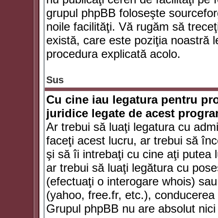
grupul phpBB foloseşte sourceforg
noile facilităţi. Vă rugăm să trece
există, care este poziţia noastră l
procedura explicată acolo.
Sus
Cu cine iau legatura pentru pr
juridice legate de acest progr
Ar trebui să luaţi legatura cu adm
faceţi acest lucru, ar trebui să în
şi să îi intrebaţi cu cine aţi putea
ar trebui să luaţi legătura cu po
(efectuaţi o interogare whois) sa
(yahoo, free.fr, etc.), conducere
Grupul phpBB nu are absolut nici u