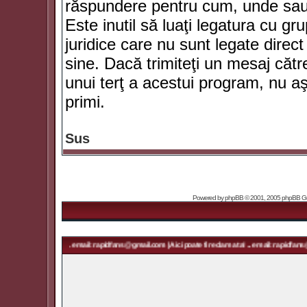
răspundere pentru cum, unde sau 
Este inutil să luaţi legatura cu g
juridice care nu sunt legate dir
sine. Dacă trimiteţi un mesaj căt
unui terţ a acestui program, nu a
primi.
Sus
Powered by
phpBB
© 2001, 2005 phpBB Grou
ma ta! ... email: rapidfans@gmail.com | Aici poate fi reclama ta! ... email: rapidfans@gmail.com