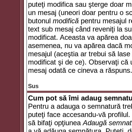
puteţi modifica sau şterge doar 
un mesaj (uneori doar pentru o s
butonul
modifică
pentru mesajul r
text sub mesaj când reveniţi la sub
modificat. Aceasta va apărea doa
asemenea, nu va apărea dacă mode
mesajul (aceştia ar trebui să las
modificat şi de ce). Observaţi că u
mesaj odată ce cineva a răspuns
Sus
Cum pot să îmi adaug semnatu
Pentru a adauga o semnatură trebu
puteţi face accesandu-vă profilul
să bifaţi opţiunea
Adaugă semnat
a vă adăuga semnătura. Puteţi, d