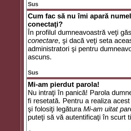
Sus
Cum fac să nu îmi apară numele d
conectaţi?
În profilul dumneavoastră veţi gă
conectare
, şi dacă veţi seta ace
administratori şi pentru dumneavoa
ascuns.
Sus
Mi-am pierdut parola!
Nu intraţi în panică! Parola dumn
fi resetată. Pentru a realiza acest
şi folosiţi legătura
Mi-am uitat par
puteţi să vă autentificaţi în scurt 