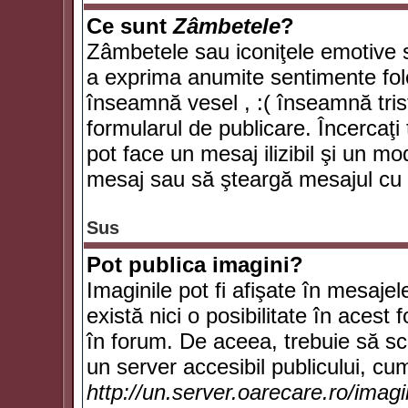
Ce sunt
Zâmbetele
?
Zâmbetele sau iconiţele emotive su
a exprima anumite sentimente fol
înseamnă vesel , :( înseamnă trist
formularul de publicare. Încercaţi 
pot face un mesaj ilizibil şi un mo
mesaj sau să şteargă mesajul cu t
Sus
Pot publica imagini?
Imaginile pot fi afişate în mesaj
există nici o posibilitate în acest
în forum. De aceea, trebuie să scr
un server accesibil publicului, cum
http://un.server.oarecare.ro/imag