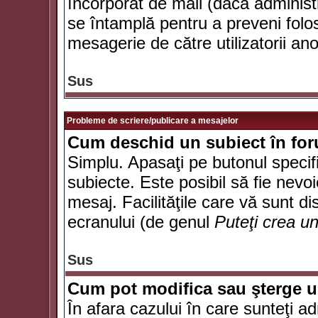
încorporat de mail (dacă administr
se întamplă pentru a preveni folo
mesagerie de către utilizatorii an
Sus
Probleme de scriere/publicare a mesajelor
Cum deschid un subiect în fo
Simplu. Apasaţi pe butonul specifi
subiecte. Este posibil să fie nevoi
mesaj. Facilităţile care vă sunt di
ecranului (de genul
Puteţi crea u
Sus
Cum pot modifica sau şterge 
În afara cazului în care sunteţi a