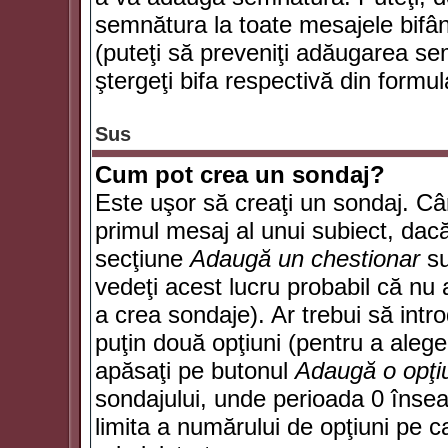
semnătura la toate mesajele bifân
(puteţi să preveniţi adăugarea s
ştergeţi bifa respectivă din formul
Sus
Cum pot crea un sondaj?
Este uşor să creaţi un sondaj. Câ
primul mesaj al unui subiect, dacă
secţiune
Adaugă un chestionar
su
vedeţi acest lucru probabil că nu 
a crea sondaje). Ar trebui să intro
puţin două opţiuni (pentru a alege 
apăsaţi pe butonul
Adaugă o opţi
sondajului, unde perioada 0 înse
limita a numărului de opţiuni pe car