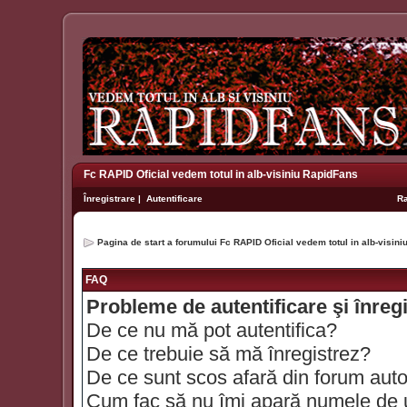
Fc RAPID Oficial vedem totul in alb-visiniu RapidFans
Înregistrare
|
Autentificare
R
Pagina de start a forumului Fc RAPID Oficial vedem totul in alb-visin
FAQ
Probleme de autentificare şi înreg
De ce nu mă pot autentifica?
De ce trebuie să mă înregistrez?
De ce sunt scos afară din forum aut
Cum fac să nu îmi apară numele de util