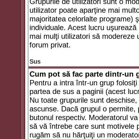
Grupurile de utilizatori sunt o mod
utilizator poate aparţine mai multo
majoritatea celorlalte programe) ş
individuale. Acest lucru uşurează
mai mulţi utilizatori să modereze
forum privat.
Sus
Cum pot să fac parte dintr-un g
Pentru a intra într-un grup folosiţ
partea de sus a paginii (acest lucr
Nu toate grupurile sunt deschise, u
ascunse. Dacă grupul o permite, pu
butonul respectiv. Moderatorul va
să vă întrebe care sunt motivele pe
rugăm să nu hărţuiţi un moderato