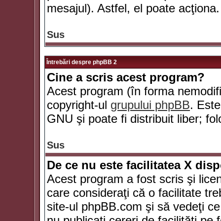
mesajul). Astfel, el poate acţiona.
Sus
Întrebări despre phpBB 2
Cine a scris acest program?
Acest program (în forma nemodific
copyright-ul
grupului phpBB
. Este
GNU şi poate fi distribuit liber; fo
Sus
De ce nu este facilitatea X dis
Acest program a fost scris şi lice
care consideraţi că o facilitate tr
site-ul phpBB.com şi să vedeţi c
nu publicaţi cereri de facilităţi p