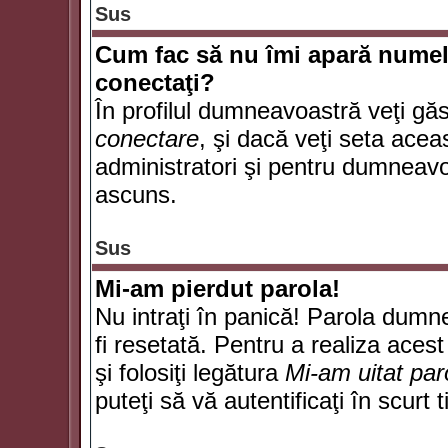
Sus
Cum fac să nu îmi apară numele d
conectaţi?
În profilul dumneavoastră veţi gă
conectare
, şi dacă veţi seta ace
administratori şi pentru dumneavoa
ascuns.
Sus
Mi-am pierdut parola!
Nu intraţi în panică! Parola dumn
fi resetată. Pentru a realiza acest
şi folosiţi legătura
Mi-am uitat par
puteţi să vă autentificaţi în scurt 