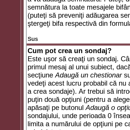
semnătura la toate mesajele bifân
(puteţi să preveniţi adăugarea s
ştergeţi bifa respectivă din formul
Sus
Cum pot crea un sondaj?
Este uşor să creaţi un sondaj. Câ
primul mesaj al unui subiect, dacă
secţiune
Adaugă un chestionar
su
vedeţi acest lucru probabil că nu 
a crea sondaje). Ar trebui să intro
puţin două opţiuni (pentru a alege 
apăsaţi pe butonul
Adaugă o opţi
sondajului, unde perioada 0 înse
limita a numărului de opţiuni pe car