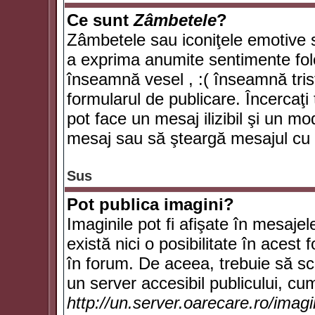
Ce sunt
Zâmbetele
?
Zâmbetele sau iconiţele emotive su
a exprima anumite sentimente fol
înseamnă vesel , :( înseamnă trist
formularul de publicare. Încercaţi 
pot face un mesaj ilizibil şi un mo
mesaj sau să şteargă mesajul cu t
Sus
Pot publica imagini?
Imaginile pot fi afişate în mesaj
există nici o posibilitate în acest
în forum. De aceea, trebuie să scr
un server accesibil publicului, cum
http://un.server.oarecare.ro/imag