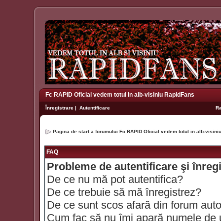
Fc RAPID Oficial vedem totul in alb-visiniu RapidFans
Înregistrare
|
Autentificare
R
Pagina de start a forumului Fc RAPID Oficial vedem totul in alb-visin
FAQ
Probleme de autentificare şi înreg
De ce nu mă pot autentifica?
De ce trebuie să mă înregistrez?
De ce sunt scos afară din forum aut
Cum fac să nu îmi apară numele de util