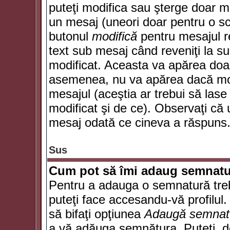
puteţi modifica sau şterge doar 
un mesaj (uneori doar pentru o s
butonul
modifică
pentru mesajul r
text sub mesaj când reveniţi la sub
modificat. Aceasta va apărea doa
asemenea, nu va apărea dacă mode
mesajul (aceştia ar trebui să las
modificat şi de ce). Observaţi că u
mesaj odată ce cineva a răspuns
Sus
Cum pot să îmi adaug semnatu
Pentru a adauga o semnatură trebu
puteţi face accesandu-vă profilul
să bifaţi opţiunea
Adaugă semnat
a vă adăuga semnătura. Puteţi, d