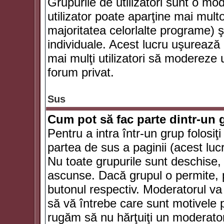
Grupurile de utilizatori sunt o mod
utilizator poate aparţine mai multo
majoritatea celorlalte programe) ş
individuale. Acest lucru uşurează
mai mulţi utilizatori să modereze
forum privat.
Sus
Cum pot să fac parte dintr-un g
Pentru a intra într-un grup folosiţ
partea de sus a paginii (acest lucr
Nu toate grupurile sunt deschise, u
ascunse. Dacă grupul o permite, pu
butonul respectiv. Moderatorul va
să vă întrebe care sunt motivele pe
rugăm să nu hărţuiţi un moderato