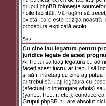
grupul phpBB foloseşte sourceforg
noile facilităţi. Vă rugăm să trece
există, care este poziţia noastră l
procedura explicată acolo.
Sus
Cu cine iau legatura pentru pr
juridice legate de acest progr
Ar trebui să luaţi legatura cu adm
faceţi acest lucru, ar trebui să în
şi să îi intrebaţi cu cine aţi putea
ar trebui să luaţi legătura cu po
(efectuaţi o interogare whois) sa
(yahoo, free.fr, etc.), conducere
Grupul phpBB nu are absolut nici u