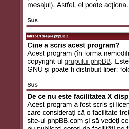
mesajul). Astfel, el poate acţiona.
Sus
Întrebări despre phpBB 2
Cine a scris acest program?
Acest program (în forma nemodific
copyright-ul
grupului phpBB
. Este
GNU şi poate fi distribuit liber; fo
Sus
De ce nu este facilitatea X dis
Acest program a fost scris şi lice
care consideraţi că o facilitate tr
site-ul phpBB.com şi să vedeţi c
nu publicaţi cereri de facilităţi p