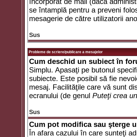
încorporat de mail (dacă administr
se întamplă pentru a preveni folo
mesagerie de către utilizatorii an
Sus
Probleme de scriere/publicare a mesajelor
Cum deschid un subiect în fo
Simplu. Apasaţi pe butonul specifi
subiecte. Este posibil să fie nevoi
mesaj. Facilităţile care vă sunt di
ecranului (de genul
Puteţi crea u
Sus
Cum pot modifica sau şterge 
În afara cazului în care sunteţi a