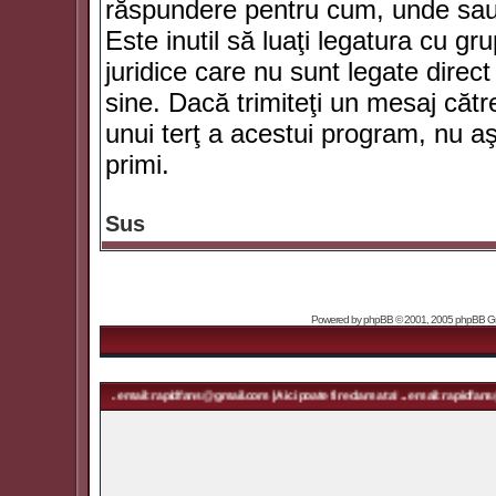
răspundere pentru cum, unde sau 
Este inutil să luaţi legatura cu g
juridice care nu sunt legate dir
sine. Dacă trimiteţi un mesaj căt
unui terţ a acestui program, nu a
primi.
Sus
Powered by
phpBB
© 2001, 2005 phpBB Grou
ma ta! ... email: rapidfans@gmail.com | Aici poate fi reclama ta! ... email: rapidfans@gmail.com