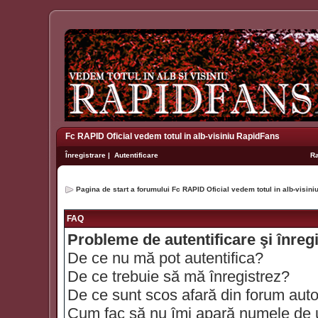
Fc RAPID Oficial vedem totul in alb-visiniu RapidFans
Înregistrare
|
Autentificare
R
Pagina de start a forumului Fc RAPID Oficial vedem totul in alb-visin
FAQ
Probleme de autentificare şi înreg
De ce nu mă pot autentifica?
De ce trebuie să mă înregistrez?
De ce sunt scos afară din forum aut
Cum fac să nu îmi apară numele de util