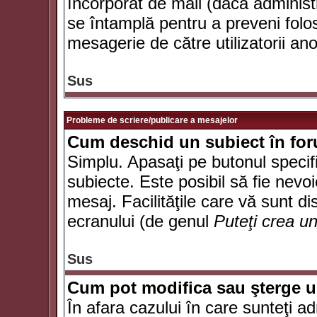
încorporat de mail (dacă administr
se întamplă pentru a preveni folo
mesagerie de către utilizatorii an
Sus
Probleme de scriere/publicare a mesajelor
Cum deschid un subiect în fo
Simplu. Apasaţi pe butonul specifi
subiecte. Este posibil să fie nevoi
mesaj. Facilităţile care vă sunt di
ecranului (de genul
Puteţi crea u
Sus
Cum pot modifica sau şterge 
În afara cazului în care sunteţi a