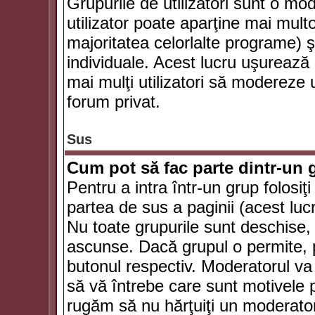
Grupurile de utilizatori sunt o mod
utilizator poate aparţine mai multo
majoritatea celorlalte programe) ş
individuale. Acest lucru uşurează
mai mulţi utilizatori să modereze
forum privat.
Sus
Cum pot să fac parte dintr-un g
Pentru a intra într-un grup folosiţ
partea de sus a paginii (acest lucr
Nu toate grupurile sunt deschise, u
ascunse. Dacă grupul o permite, pu
butonul respectiv. Moderatorul va
să vă întrebe care sunt motivele pe
rugăm să nu hărţuiţi un moderato