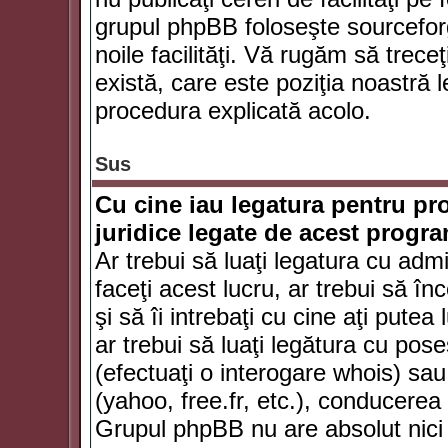
grupul phpBB foloseşte sourceforg
noile facilităţi. Vă rugăm să trece
există, care este poziţia noastră l
procedura explicată acolo.
Sus
Cu cine iau legatura pentru pr
juridice legate de acest progr
Ar trebui să luaţi legatura cu adm
faceţi acest lucru, ar trebui să în
şi să îi intrebaţi cu cine aţi putea
ar trebui să luaţi legătura cu po
(efectuaţi o interogare whois) sa
(yahoo, free.fr, etc.), conducere
Grupul phpBB nu are absolut nici u