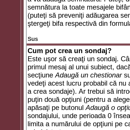
semnătura la toate mesajele bifân
(puteţi să preveniţi adăugarea s
ştergeţi bifa respectivă din formul
Sus
Cum pot crea un sondaj?
Este uşor să creaţi un sondaj. Câ
primul mesaj al unui subiect, dacă
secţiune
Adaugă un chestionar
su
vedeţi acest lucru probabil că nu 
a crea sondaje). Ar trebui să intro
puţin două opţiuni (pentru a alege 
apăsaţi pe butonul
Adaugă o opţi
sondajului, unde perioada 0 înse
limita a numărului de opţiuni pe car