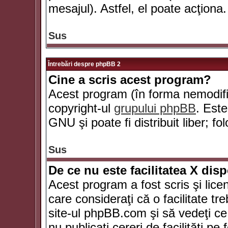
mesajul). Astfel, el poate acţiona.
Sus
Întrebări despre phpBB 2
Cine a scris acest program?
Acest program (în forma nemodific
copyright-ul
grupului phpBB
. Este
GNU şi poate fi distribuit liber; fo
Sus
De ce nu este facilitatea X dis
Acest program a fost scris şi lice
care consideraţi că o facilitate tr
site-ul phpBB.com şi să vedeţi c
nu publicaţi cereri de facilităţi p