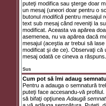
puteţi modifica sau şterge doar 
un mesaj (uneori doar pentru o s
butonul
modifică
pentru mesajul r
text sub mesaj când reveniţi la sub
modificat. Aceasta va apărea doa
asemenea, nu va apărea dacă mode
mesajul (aceştia ar trebui să las
modificat şi de ce). Observaţi că u
mesaj odată ce cineva a răspuns
Sus
Cum pot să îmi adaug semnatu
Pentru a adauga o semnatură trebu
puteţi face accesandu-vă profilul
să bifaţi opţiunea
Adaugă semnat
a vă adăuga semnătura. Puteţi, d