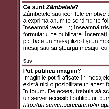
Ce sunt
Zâmbetele
?
Zâmbetele sau iconiţele emotive su
a exprima anumite sentimente fol
înseamnă vesel , :( înseamnă trist
formularul de publicare. Încercaţi 
pot face un mesaj ilizibil şi un mo
mesaj sau să şteargă mesajul cu t
Sus
Pot publica imagini?
Imaginile pot fi afişate în mesaj
există nici o posibilitate în acest
în forum. De aceea, trebuie să scr
un server accesibil publicului, cum
http://un.server.oarecare.ro/imag