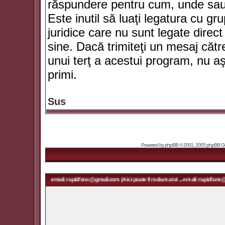
răspundere pentru cum, unde sau 
Este inutil să luaţi legatura cu g
juridice care nu sunt legate dir
sine. Dacă trimiteţi un mesaj căt
unui terţ a acestui program, nu a
primi.
Sus
Powered by
phpBB
© 2001, 2005 phpBB Grou
ma ta! ... email: rapidfans@gmail.com | Aici poate fi reclama ta! ... email: rapidfans@gmail.com