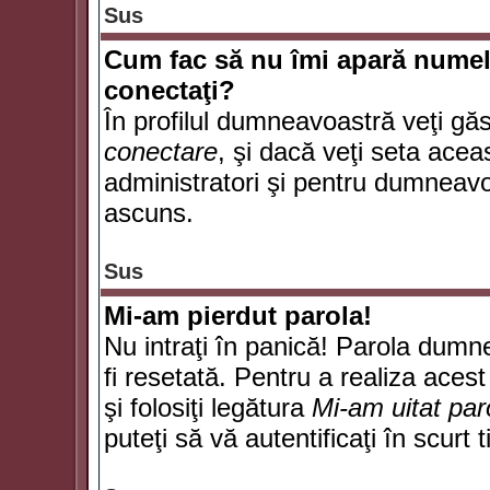
Sus
Cum fac să nu îmi apară numele d
conectaţi?
În profilul dumneavoastră veţi gă
conectare
, şi dacă veţi seta ace
administratori şi pentru dumneavoa
ascuns.
Sus
Mi-am pierdut parola!
Nu intraţi în panică! Parola dumn
fi resetată. Pentru a realiza acest
şi folosiţi legătura
Mi-am uitat par
puteţi să vă autentificaţi în scurt 