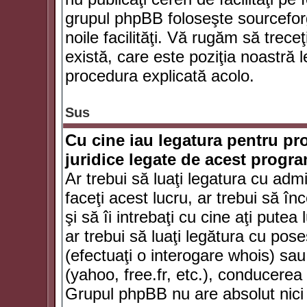
grupul phpBB foloseşte sourceforg
noile facilităţi. Vă rugăm să trece
există, care este poziţia noastră l
procedura explicată acolo.
Sus
Cu cine iau legatura pentru pr
juridice legate de acest progr
Ar trebui să luaţi legatura cu adm
faceţi acest lucru, ar trebui să în
şi să îi intrebaţi cu cine aţi putea
ar trebui să luaţi legătura cu po
(efectuaţi o interogare whois) sa
(yahoo, free.fr, etc.), conducere
Grupul phpBB nu are absolut nici u