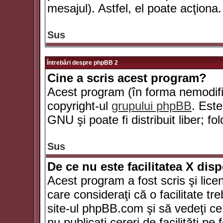
mesajul). Astfel, el poate acţiona.
Sus
Întrebări despre phpBB 2
Cine a scris acest program?
Acest program (în forma nemodific
copyright-ul
grupului phpBB
. Este
GNU şi poate fi distribuit liber; fo
Sus
De ce nu este facilitatea X dis
Acest program a fost scris şi lice
care consideraţi că o facilitate tr
site-ul phpBB.com şi să vedeţi c
nu publicaţi cereri de facilităţi p