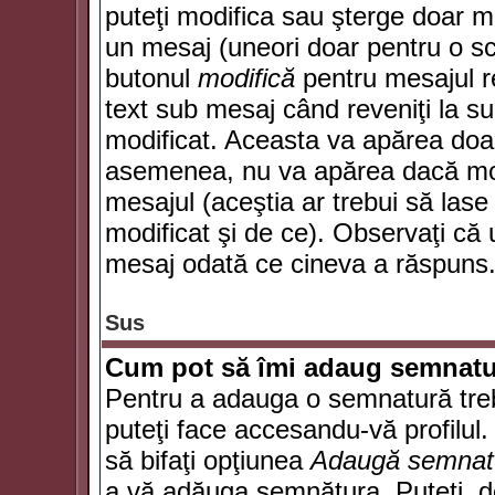
puteţi modifica sau şterge doar 
un mesaj (uneori doar pentru o s
butonul
modifică
pentru mesajul r
text sub mesaj când reveniţi la sub
modificat. Aceasta va apărea doa
asemenea, nu va apărea dacă mode
mesajul (aceştia ar trebui să las
modificat şi de ce). Observaţi că u
mesaj odată ce cineva a răspuns
Sus
Cum pot să îmi adaug semnatu
Pentru a adauga o semnatură trebu
puteţi face accesandu-vă profilul
să bifaţi opţiunea
Adaugă semnat
a vă adăuga semnătura. Puteţi, d