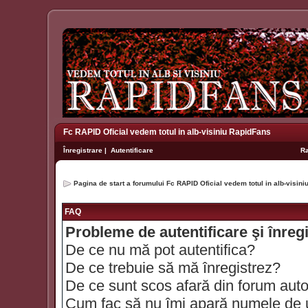
Fc RAPID Oficial vedem totul in alb-visiniu RapidFans
Înregistrare
|
Autentificare
R
Pagina de start a forumului Fc RAPID Oficial vedem totul in alb-visin
FAQ
Probleme de autentificare şi înreg
De ce nu mă pot autentifica?
De ce trebuie să mă înregistrez?
De ce sunt scos afară din forum aut
Cum fac să nu îmi apară numele de util