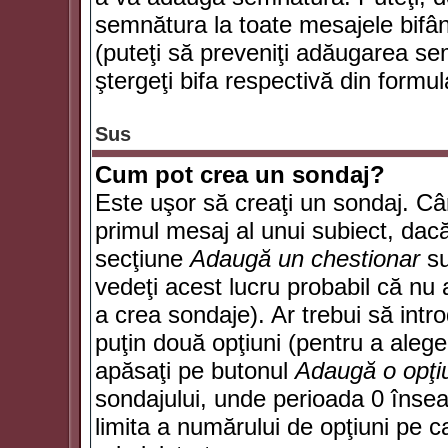
semnătura la toate mesajele bifân
(puteţi să preveniţi adăugarea s
ştergeţi bifa respectivă din formul
Sus
Cum pot crea un sondaj?
Este uşor să creaţi un sondaj. Câ
primul mesaj al unui subiect, dacă
secţiune
Adaugă un chestionar
su
vedeţi acest lucru probabil că nu 
a crea sondaje). Ar trebui să intro
puţin două opţiuni (pentru a alege 
apăsaţi pe butonul
Adaugă o opţi
sondajului, unde perioada 0 înse
limita a numărului de opţiuni pe car