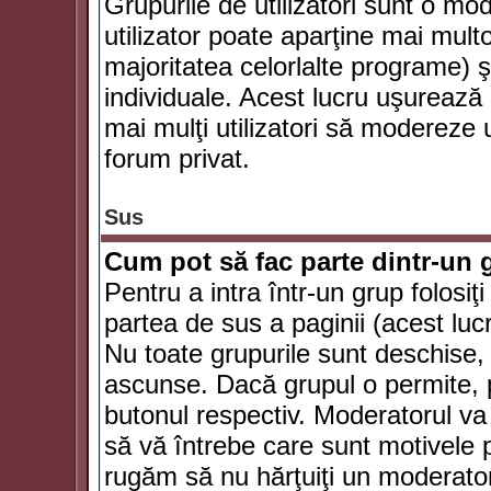
Grupurile de utilizatori sunt o mod
utilizator poate aparţine mai multo
majoritatea celorlalte programe) ş
individuale. Acest lucru uşurează
mai mulţi utilizatori să modereze
forum privat.
Sus
Cum pot să fac parte dintr-un g
Pentru a intra într-un grup folosiţ
partea de sus a paginii (acest lucr
Nu toate grupurile sunt deschise, u
ascunse. Dacă grupul o permite, pu
butonul respectiv. Moderatorul va
să vă întrebe care sunt motivele pe
rugăm să nu hărţuiţi un moderato