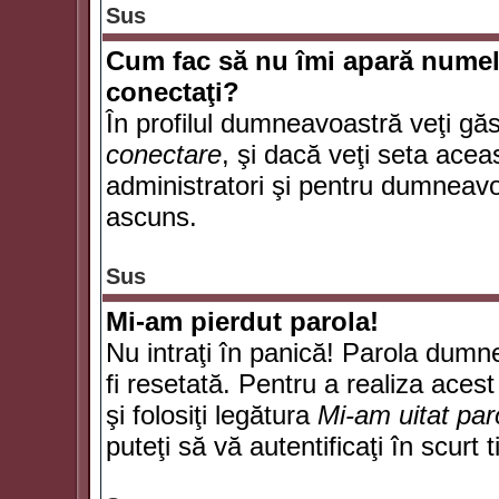
Sus
Cum fac să nu îmi apară numele d
conectaţi?
În profilul dumneavoastră veţi gă
conectare
, şi dacă veţi seta ace
administratori şi pentru dumneavoa
ascuns.
Sus
Mi-am pierdut parola!
Nu intraţi în panică! Parola dumn
fi resetată. Pentru a realiza acest
şi folosiţi legătura
Mi-am uitat par
puteţi să vă autentificaţi în scurt 