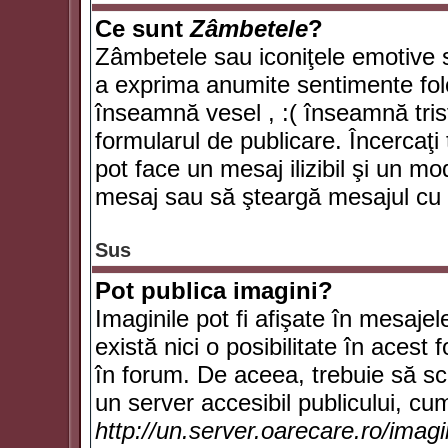
Ce sunt
Zâmbetele
?
Zâmbetele sau iconiţele emotive su
a exprima anumite sentimente fol
înseamnă vesel , :( înseamnă trist
formularul de publicare. Încercaţi 
pot face un mesaj ilizibil şi un mo
mesaj sau să şteargă mesajul cu t
Sus
Pot publica imagini?
Imaginile pot fi afişate în mesaj
există nici o posibilitate în acest
în forum. De aceea, trebuie să scr
un server accesibil publicului, cum
http://un.server.oarecare.ro/imag