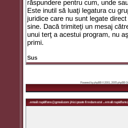
răspundere pentru cum, unde sau 
Este inutil să luaţi legatura cu g
juridice care nu sunt legate dir
sine. Dacă trimiteţi un mesaj căt
unui terţ a acestui program, nu a
primi.
Sus
Powered by
phpBB
© 2001, 2005 phpBB Grou
ma ta! ... email: rapidfans@gmail.com | Aici poate fi reclama ta! ... email: rapidfans@gmail.com