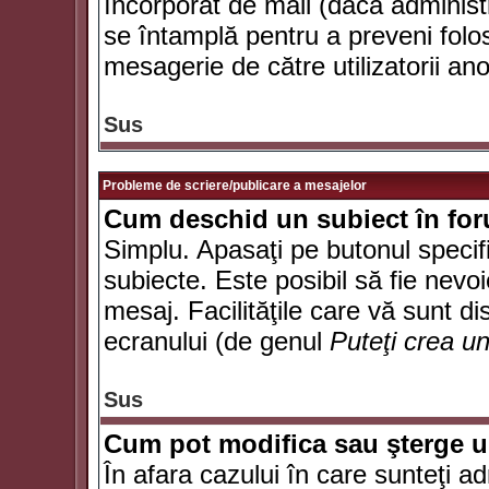
încorporat de mail (dacă administr
se întamplă pentru a preveni folo
mesagerie de către utilizatorii an
Sus
Probleme de scriere/publicare a mesajelor
Cum deschid un subiect în fo
Simplu. Apasaţi pe butonul specifi
subiecte. Este posibil să fie nevoi
mesaj. Facilităţile care vă sunt di
ecranului (de genul
Puteţi crea u
Sus
Cum pot modifica sau şterge 
În afara cazului în care sunteţi a