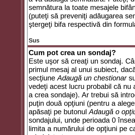
semnătura la toate mesajele bifân
(puteţi să preveniţi adăugarea s
ştergeţi bifa respectivă din formul
Sus
Cum pot crea un sondaj?
Este uşor să creaţi un sondaj. Câ
primul mesaj al unui subiect, dacă
secţiune
Adaugă un chestionar
su
vedeţi acest lucru probabil că nu 
a crea sondaje). Ar trebui să intro
puţin două opţiuni (pentru a alege 
apăsaţi pe butonul
Adaugă o opţi
sondajului, unde perioada 0 înse
limita a numărului de opţiuni pe car