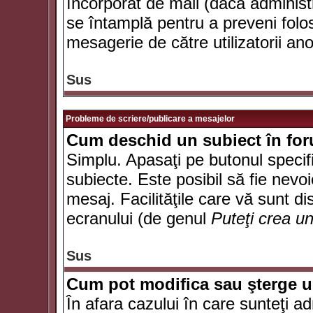
încorporat de mail (dacă administr
se întamplă pentru a preveni folo
mesagerie de către utilizatorii an
Sus
Probleme de scriere/publicare a mesajelor
Cum deschid un subiect în fo
Simplu. Apasaţi pe butonul specifi
subiecte. Este posibil să fie nevoi
mesaj. Facilităţile care vă sunt di
ecranului (de genul
Puteţi crea u
Sus
Cum pot modifica sau şterge 
În afara cazului în care sunteţi a