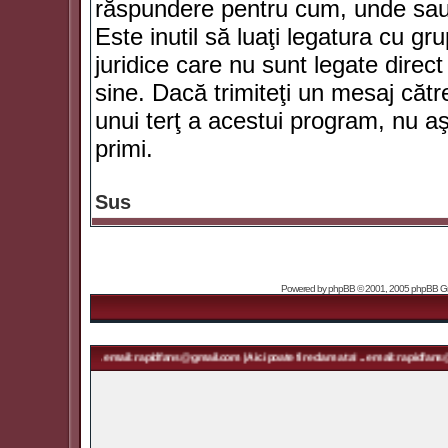
răspundere pentru cum, unde sau 
Este inutil să luaţi legatura cu g
juridice care nu sunt legate dir
sine. Dacă trimiteţi un mesaj căt
unui terţ a acestui program, nu a
primi.
Sus
Powered by
phpBB
© 2001, 2005 phpBB Grou
ma ta! ... email: rapidfans@gmail.com | Aici poate fi reclama ta! ... email: rapidfans@gmail.com