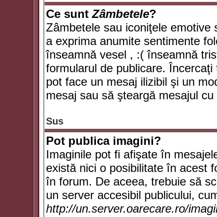
Ce sunt
Zâmbetele
?
Zâmbetele sau iconiţele emotive su
a exprima anumite sentimente fol
înseamnă vesel , :( înseamnă trist
formularul de publicare. Încercaţi 
pot face un mesaj ilizibil şi un mo
mesaj sau să şteargă mesajul cu t
Sus
Pot publica imagini?
Imaginile pot fi afişate în mesaj
există nici o posibilitate în acest
în forum. De aceea, trebuie să scr
un server accesibil publicului, cum
http://un.server.oarecare.ro/imag