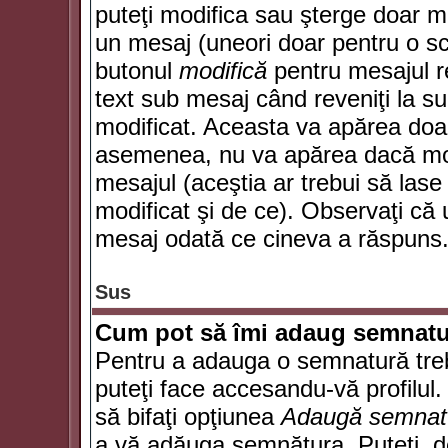
puteţi modifica sau şterge doar 
un mesaj (uneori doar pentru o s
butonul
modifică
pentru mesajul r
text sub mesaj când reveniţi la sub
modificat. Aceasta va apărea doa
asemenea, nu va apărea dacă mode
mesajul (aceştia ar trebui să las
modificat şi de ce). Observaţi că u
mesaj odată ce cineva a răspuns
Sus
Cum pot să îmi adaug semnatu
Pentru a adauga o semnatură trebu
puteţi face accesandu-vă profilul
să bifaţi opţiunea
Adaugă semnat
a vă adăuga semnătura. Puteţi, d