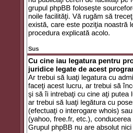
grupul phpBB foloseşte sourceforg
noile facilităţi. Vă rugăm să trece
există, care este poziţia noastră l
procedura explicată acolo.
Sus
Cu cine iau legatura pentru pr
juridice legate de acest progr
Ar trebui să luaţi legatura cu adm
faceţi acest lucru, ar trebui să în
şi să îi intrebaţi cu cine aţi putea
ar trebui să luaţi legătura cu po
(efectuaţi o interogare whois) sa
(yahoo, free.fr, etc.), conducere
Grupul phpBB nu are absolut nici u