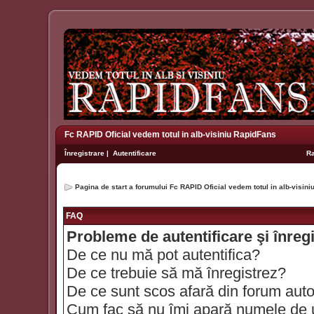
Fc RAPID Oficial vedem totul in alb-visiniu RapidFans
Înregistrare
|
Autentificare
R
Pagina de start a forumului Fc RAPID Oficial vedem totul in alb-visin
FAQ
Probleme de autentificare şi înreg
De ce nu mă pot autentifica?
De ce trebuie să mă înregistrez?
De ce sunt scos afară din forum aut
Cum fac să nu îmi apară numele de util