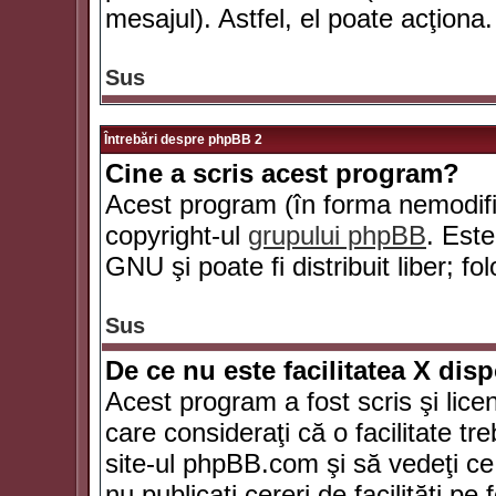
mesajul). Astfel, el poate acţiona.
Sus
Întrebări despre phpBB 2
Cine a scris acest program?
Acest program (în forma nemodific
copyright-ul
grupului phpBB
. Este
GNU şi poate fi distribuit liber; fo
Sus
De ce nu este facilitatea X dis
Acest program a fost scris şi lice
care consideraţi că o facilitate tr
site-ul phpBB.com şi să vedeţi c
nu publicaţi cereri de facilităţi p