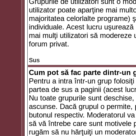
Grupurile de utilizatori sunt o mod
utilizator poate aparţine mai multo
majoritatea celorlalte programe) ş
individuale. Acest lucru uşurează
mai mulţi utilizatori să modereze
forum privat.
Sus
Cum pot să fac parte dintr-un g
Pentru a intra într-un grup folosiţ
partea de sus a paginii (acest lucr
Nu toate grupurile sunt deschise, u
ascunse. Dacă grupul o permite, pu
butonul respectiv. Moderatorul va
să vă întrebe care sunt motivele pe
rugăm să nu hărţuiţi un moderato