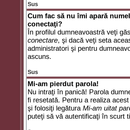
Sus
Cum fac să nu îmi apară numele d
conectaţi?
În profilul dumneavoastră veţi gă
conectare
, şi dacă veţi seta ace
administratori şi pentru dumneavoa
ascuns.
Sus
Mi-am pierdut parola!
Nu intraţi în panică! Parola dumn
fi resetată. Pentru a realiza acest
şi folosiţi legătura
Mi-am uitat par
puteţi să vă autentificaţi în scurt 