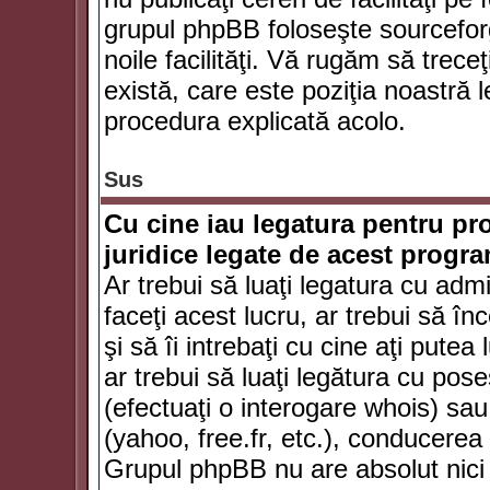
grupul phpBB foloseşte sourceforg
noile facilităţi. Vă rugăm să trece
există, care este poziţia noastră l
procedura explicată acolo.
Sus
Cu cine iau legatura pentru pr
juridice legate de acest progr
Ar trebui să luaţi legatura cu adm
faceţi acest lucru, ar trebui să în
şi să îi intrebaţi cu cine aţi putea
ar trebui să luaţi legătura cu po
(efectuaţi o interogare whois) sa
(yahoo, free.fr, etc.), conducere
Grupul phpBB nu are absolut nici u