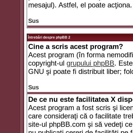
mesajul). Astfel, el poate acţiona.
Sus
Întrebări despre phpBB 2
Cine a scris acest program?
Acest program (în forma nemodific
copyright-ul
grupului phpBB
. Este
GNU şi poate fi distribuit liber; fo
Sus
De ce nu este facilitatea X dis
Acest program a fost scris şi lice
care consideraţi că o facilitate tr
site-ul phpBB.com şi să vedeţi c
nu publicaţi cereri de facilităţi p