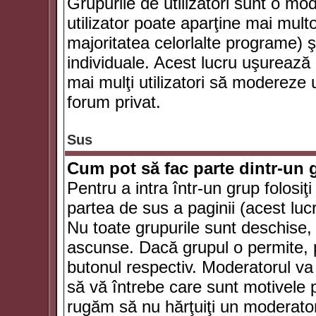
Grupurile de utilizatori sunt o mod
utilizator poate aparţine mai multo
majoritatea celorlalte programe) ş
individuale. Acest lucru uşurează
mai mulţi utilizatori să modereze
forum privat.
Sus
Cum pot să fac parte dintr-un g
Pentru a intra într-un grup folosiţ
partea de sus a paginii (acest lucr
Nu toate grupurile sunt deschise, u
ascunse. Dacă grupul o permite, pu
butonul respectiv. Moderatorul va
să vă întrebe care sunt motivele pe
rugăm să nu hărţuiţi un moderato