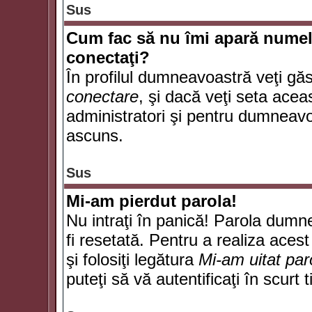
Sus
Cum fac să nu îmi apară numele d
conectaţi?
În profilul dumneavoastră veţi gă
conectare
, şi dacă veţi seta ace
administratori şi pentru dumneavoa
ascuns.
Sus
Mi-am pierdut parola!
Nu intraţi în panică! Parola dumn
fi resetată. Pentru a realiza acest
şi folosiţi legătura
Mi-am uitat par
puteţi să vă autentificaţi în scurt 