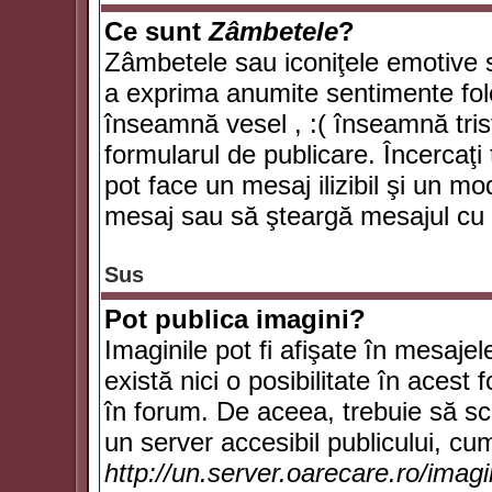
Ce sunt
Zâmbetele
?
Zâmbetele sau iconiţele emotive su
a exprima anumite sentimente fol
înseamnă vesel , :( înseamnă trist
formularul de publicare. Încercaţi 
pot face un mesaj ilizibil şi un mo
mesaj sau să şteargă mesajul cu t
Sus
Pot publica imagini?
Imaginile pot fi afişate în mesaj
există nici o posibilitate în acest
în forum. De aceea, trebuie să scr
un server accesibil publicului, cum
http://un.server.oarecare.ro/imag