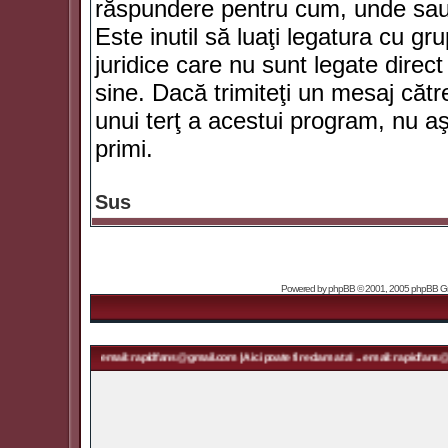
răspundere pentru cum, unde sau 
Este inutil să luaţi legatura cu g
juridice care nu sunt legate dir
sine. Dacă trimiteţi un mesaj căt
unui terţ a acestui program, nu a
primi.
Sus
Powered by
phpBB
© 2001, 2005 phpBB Grou
 ta! ... email: rapidfans@gmail.com | Aici poate fi reclama ta! ... email: rapidfans@gmail.com