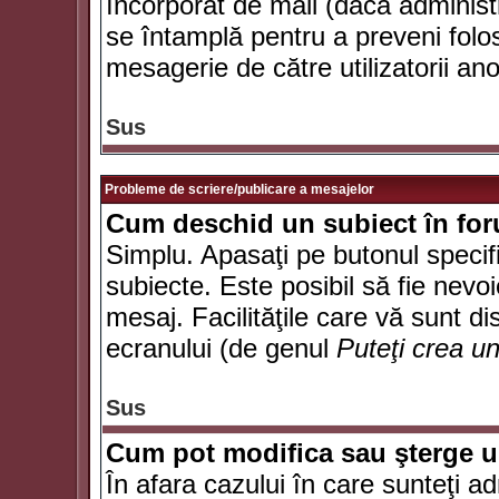
încorporat de mail (dacă administr
se întamplă pentru a preveni folo
mesagerie de către utilizatorii an
Sus
Probleme de scriere/publicare a mesajelor
Cum deschid un subiect în fo
Simplu. Apasaţi pe butonul specifi
subiecte. Este posibil să fie nevoi
mesaj. Facilităţile care vă sunt di
ecranului (de genul
Puteţi crea u
Sus
Cum pot modifica sau şterge 
În afara cazului în care sunteţi a