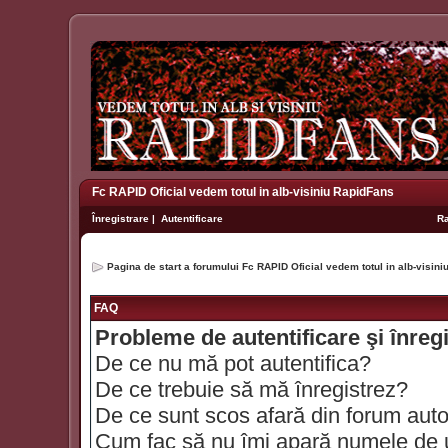
Fc RAPID Oficial vedem totul in alb-visiniu RapidFans
Înregistrare
|
Autentificare
R
Pagina de start a forumului Fc RAPID Oficial vedem totul in alb-visin
FAQ
Probleme de autentificare şi înreg
De ce nu mă pot autentifica?
De ce trebuie să mă înregistrez?
De ce sunt scos afară din forum aut
Cum fac să nu îmi apară numele de util