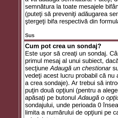
semnătura la toate mesajele bifân
(puteţi să preveniţi adăugarea s
ştergeţi bifa respectivă din formul
Sus
Cum pot crea un sondaj?
Este uşor să creaţi un sondaj. Câ
primul mesaj al unui subiect, dacă
secţiune
Adaugă un chestionar
su
vedeţi acest lucru probabil că nu 
a crea sondaje). Ar trebui să intro
puţin două opţiuni (pentru a alege 
apăsaţi pe butonul
Adaugă o opţi
sondajului, unde perioada 0 înse
limita a numărului de opţiuni pe car