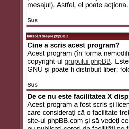
mesajul). Astfel, el poate acţiona.
Sus
Întrebări despre phpBB 2
Cine a scris acest program?
Acest program (în forma nemodific
copyright-ul
grupului phpBB
. Este
GNU şi poate fi distribuit liber; fo
Sus
De ce nu este facilitatea X dis
Acest program a fost scris şi lice
care consideraţi că o facilitate tr
site-ul phpBB.com şi să vedeţi c
nu publicaţi cereri de facilităţi p