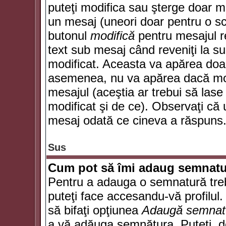
puteţi modifica sau şterge doar 
un mesaj (uneori doar pentru o s
butonul
modifică
pentru mesajul r
text sub mesaj când reveniţi la sub
modificat. Aceasta va apărea doa
asemenea, nu va apărea dacă mode
mesajul (aceştia ar trebui să las
modificat şi de ce). Observaţi că u
mesaj odată ce cineva a răspuns
Sus
Cum pot să îmi adaug semnatu
Pentru a adauga o semnatură trebu
puteţi face accesandu-vă profilul
să bifaţi opţiunea
Adaugă semnat
a vă adăuga semnătura. Puteţi, d