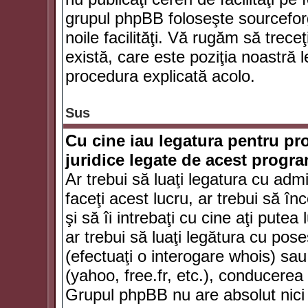
grupul phpBB foloseşte sourceforg
noile facilităţi. Vă rugăm să trece
există, care este poziţia noastră l
procedura explicată acolo.
Sus
Cu cine iau legatura pentru pr
juridice legate de acest progr
Ar trebui să luaţi legatura cu adm
faceţi acest lucru, ar trebui să în
şi să îi intrebaţi cu cine aţi putea
ar trebui să luaţi legătura cu po
(efectuaţi o interogare whois) sa
(yahoo, free.fr, etc.), conducere
Grupul phpBB nu are absolut nici u