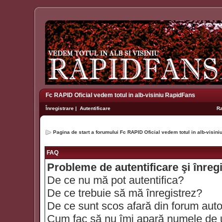
Fc RAPID Oficial vedem totul in alb-visiniu RapidFans
Înregistrare
|
Autentificare
R
Pagina de start a forumului Fc RAPID Oficial vedem totul in alb-visin
FAQ
Probleme de autentificare şi înreg
De ce nu mă pot autentifica?
De ce trebuie să mă înregistrez?
De ce sunt scos afară din forum aut
Cum fac să nu îmi apară numele de util