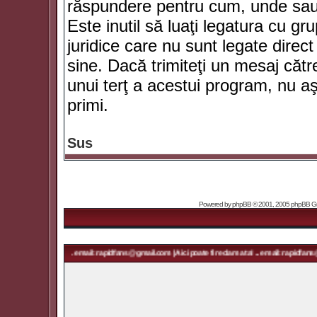
răspundere pentru cum, unde sau 
Este inutil să luaţi legatura cu g
juridice care nu sunt legate dir
sine. Dacă trimiteţi un mesaj căt
unui terţ a acestui program, nu a
primi.
Sus
Powered by
phpBB
© 2001, 2005 phpBB Grou
ama ta! ... email: rapidfans@gmail.com | Aici poate fi reclama ta! ... email: rapidfans@gmail.com