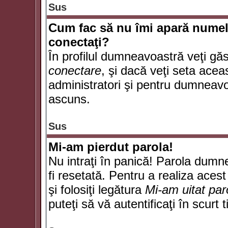
Sus
Cum fac să nu îmi apară numele d
conectaţi?
În profilul dumneavoastră veţi gă
conectare
, şi dacă veţi seta ace
administratori şi pentru dumneavoa
ascuns.
Sus
Mi-am pierdut parola!
Nu intraţi în panică! Parola dumn
fi resetată. Pentru a realiza acest
şi folosiţi legătura
Mi-am uitat par
puteţi să vă autentificaţi în scurt 