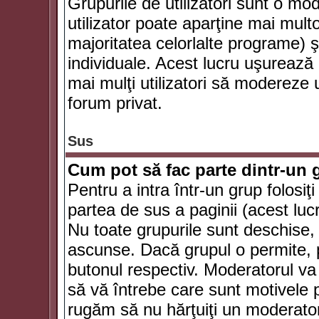
Grupurile de utilizatori sunt o mod
utilizator poate aparţine mai multo
majoritatea celorlalte programe) ş
individuale. Acest lucru uşurează
mai mulţi utilizatori să modereze
forum privat.
Sus
Cum pot să fac parte dintr-un g
Pentru a intra într-un grup folosiţ
partea de sus a paginii (acest lucr
Nu toate grupurile sunt deschise, u
ascunse. Dacă grupul o permite, pu
butonul respectiv. Moderatorul va
să vă întrebe care sunt motivele pe
rugăm să nu hărţuiţi un moderato