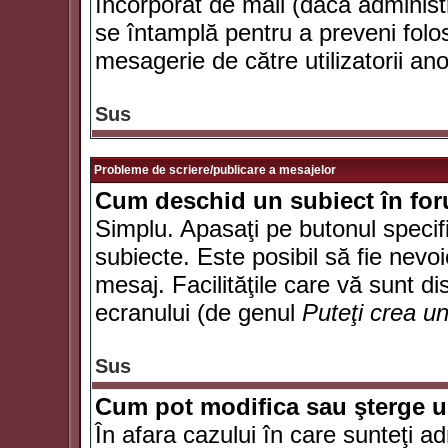
încorporat de mail (dacă administr
se întamplă pentru a preveni folo
mesagerie de către utilizatorii an
Sus
Probleme de scriere/publicare a mesajelor
Cum deschid un subiect în fo
Simplu. Apasaţi pe butonul specifi
subiecte. Este posibil să fie nevoi
mesaj. Facilităţile care vă sunt di
ecranului (de genul
Puteţi crea u
Sus
Cum pot modifica sau şterge 
În afara cazului în care sunteţi a