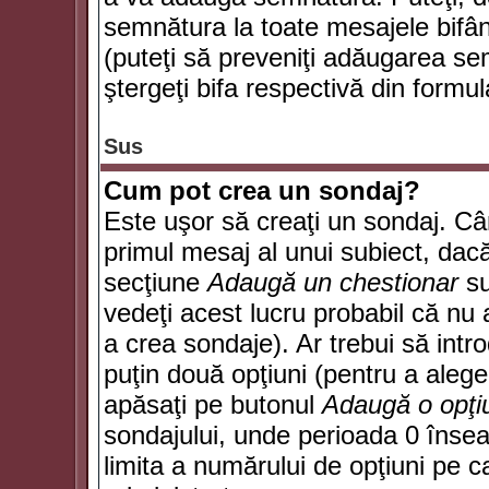
semnătura la toate mesajele bifân
(puteţi să preveniţi adăugarea s
ştergeţi bifa respectivă din formul
Sus
Cum pot crea un sondaj?
Este uşor să creaţi un sondaj. Câ
primul mesaj al unui subiect, dacă
secţiune
Adaugă un chestionar
su
vedeţi acest lucru probabil că nu 
a crea sondaje). Ar trebui să intro
puţin două opţiuni (pentru a alege 
apăsaţi pe butonul
Adaugă o opţi
sondajului, unde perioada 0 înse
limita a numărului de opţiuni pe car