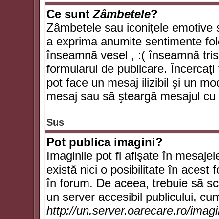
Ce sunt
Zâmbetele
?
Zâmbetele sau iconiţele emotive su
a exprima anumite sentimente fol
înseamnă vesel , :( înseamnă trist
formularul de publicare. Încercaţi 
pot face un mesaj ilizibil şi un mo
mesaj sau să şteargă mesajul cu t
Sus
Pot publica imagini?
Imaginile pot fi afişate în mesaj
există nici o posibilitate în acest
în forum. De aceea, trebuie să scr
un server accesibil publicului, cum
http://un.server.oarecare.ro/imag